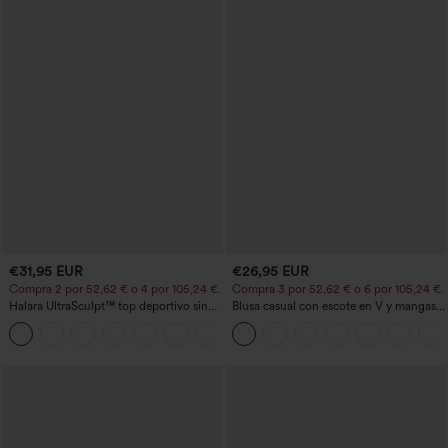
€31,95 EUR
€26,95 EUR
Compra 2 por 52,62 € o 4 por 105,24 €.
Compra 3 por 52,62 € o 6 por 105,24 €.
Halara UltraSculpt™ top deportivo sin
Blusa casual con escote en V y mangas
mangas con escote redondo y bajo
cortas abullonadas
+11
curvo