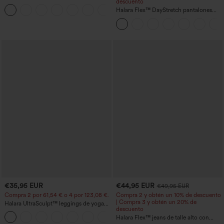
descuento
elástico lavado bolsillo cruzado tiro alto
+1
Halara Flex™ DayStretch pantalones
acampanados de trabajo de cintura alta
con bolsillos
€35,95 EUR
€44,95 EUR
€49,95 EUR
Compra 2 por 61,54 € o 4 por 123,08 €.
Compra 2 y obtén un 10% de descuento
| Compra 3 y obtén un 20% de
Halara UltraSculpt™ leggings de yoga
descuento
bootcut de talle alto con control
+11
abdominal, efecto moldeador y bolsillos
Halara Flex™ jeans de talle alto con