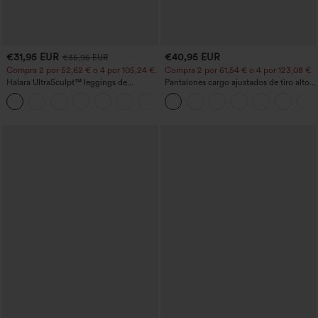
€31,95 EUR
€40,95 EUR
€35,95 EUR
Compra 2 por 52,62 € o 4 por 105,24 €.
Compra 2 por 61,54 € o 4 por 123,08 €.
Halara UltraSculpt™ leggings de
Pantalones cargo ajustados de tiro alto
entrenamiento de cintura alta
con múltiples bolsillos y cremallera con
+15
moldeadores, con efecto levantamiento
botones
de glúteos, control de abdomen y
bolsillos.