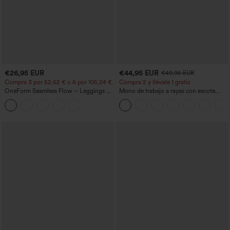
€26,95 EUR
€44,95 EUR
€49,95 EUR
Compra 3 por 52,62 € o 6 por 105,24 €.
Compra 2 y llévate 1 gratis
OneForm Seamless Flow – Leggings de
Mono de trabajo a rayas con escote
yoga sin costuras, tiro medio, control de
barco, sin mangas, lazo lateral, tacto
abdomen y realce de glúteos
Cool Touch y bolsillos - Edición Easy
Peezy