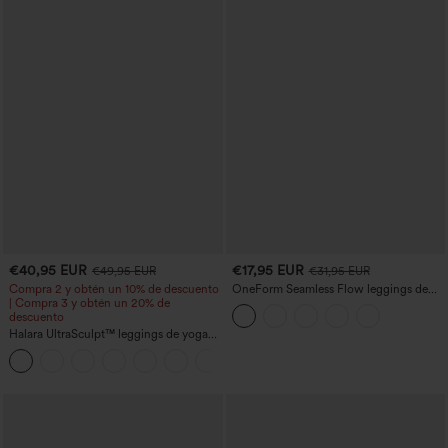
€40,95 EUR
€17,95 EUR
€49,95 EUR
€31,95 EUR
Compra 2 y obtén un 10% de descuento
OneForm Seamless Flow leggings de
| Compra 3 y obtén un 20% de
yoga de talle alto con control abdominal
descuento
y realce de glúteos
Halara UltraSculpt™ leggings de yoga
moldeadores de tiro alto con fruncido
que eleva los glúteos, control
abdominal, pierna acampanada y
bolsillos