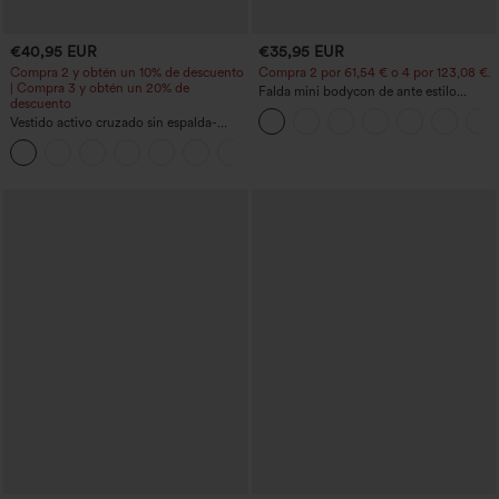
€40,95 EUR
€35,95 EUR
Compra 2 y obtén un 10% de descuento
Compra 2 por 61,54 € o 4 por 123,08 €.
| Compra 3 y obtén un 20% de
Falda mini bodycon de ante estilo
descuento
crossover, talle alto, 2 en 1, dobladillo
Vestido activo cruzado sin espalda-
con flecos, para fiesta
Edición Easy Peezy
+18