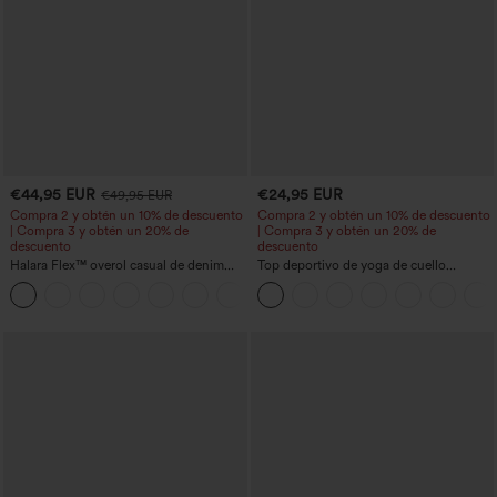
€44,95 EUR
€24,95 EUR
€49,95 EUR
Compra 2 y obtén un 10% de descuento
Compra 2 y obtén un 10% de descuento
| Compra 3 y obtén un 20% de
| Compra 3 y obtén un 20% de
descuento
descuento
Halara Flex™ overol casual de denim
Top deportivo de yoga de cuello
lavado con escote en V y bolsillos
redondo y manga corta, con fruncidos y
+1
tacto fresco - UPF50+