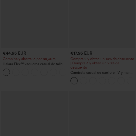
€44,95 EUR
€17,95 EUR
Combina y ahorra: 3 por 88,30 €
Compra 2 y obtén un 10% de descuento
| Compra 3 y obtén un 20% de
Halara Flex™ vaqueros casual de talle
descuento
alto con bolsillos, estilo baggy de pierna
+2
ancha, efecto lavado
Camiseta casual de cuello en V y manga
corta