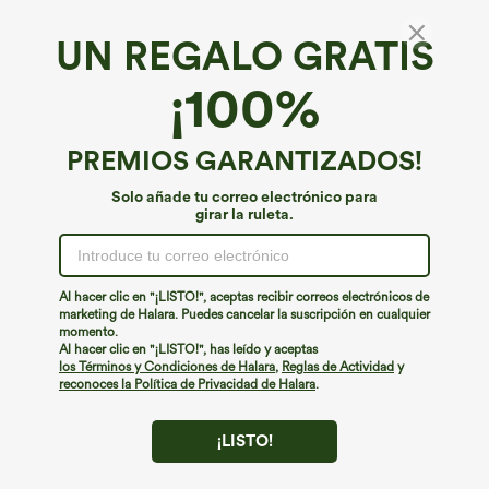
UN REGALO GRATIS
€40,95 EUR
€31,95 EUR
¡100%
Compra 2 y llévate 1 gratis
Compra 2 y obtén un 10% de descuento
| Compra 3 y obtén un 20% de
Everyday Softlyzero™ Plush Vestido
descuento
deportivo sin espalda 2 en 1
+29
acampanado -Wannabe -Easy Peezy
Pantalones cortos de yoga 2 en 1 con
PREMIOS GARANTIZADOS!
bolsillo trasero de talle muy alto y
bolsillo lateral oculto de 5&#39;&#39;
Solo añade tu correo electrónico para
de longitud más larga
girar la ruleta.
Al hacer clic en "¡LISTO!", aceptas recibir correos electrónicos de
marketing de Halara. Puedes cancelar la suscripción en cualquier
momento.
Al hacer clic en "¡LISTO!", has leído y aceptas
los Términos y Condiciones de Halara
,
Reglas de Actividad
y
reconoces la Política de Privacidad de Halara
.
¡LISTO!