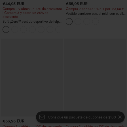
€44,95 EUR
€35,95 EUR
Compra 2 y obtén un 10% de descuento
Compra 2 por 61,54 € o 4 por 123,08 €.
| Compra 3 y obtén un 20% de
Vestido camisero casual midi con cuello,
descuento
mangas casquillo, cinturón, dobladillo
SoftlyZero™ vestido deportivo de felpa
curvo con abertura y bolsillos
suave sin espalda - mayor longitud -
+10
Edición Easy Peezy
Consigue un paquete de cupones de $100
€53,95 EUR
€20,95 EUR
Compra 2 y obtén un 10% de descuento
Compra 2 y obtén un 10% de descuento