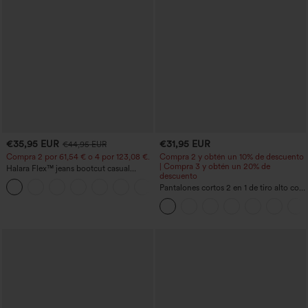
€35,95 EUR
€31,95 EUR
€44,95 EUR
Compra 2 por 61,54 € o 4 por 123,08 €.
Compra 2 y obtén un 10% de descuento
| Compra 3 y obtén un 20% de
Halara Flex™ jeans bootcut casual
descuento
lavados, de talle alto y con bolsillos
+5
Pantalones cortos 2 en 1 de tiro alto con
bolsillo interior y trasero