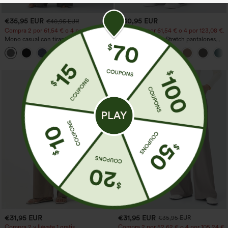
€35,95 EUR
€40,95 EUR
€40,95 EUR
Compra 2 por 61,54 € o 4 por 123,08 €.
Compra 2 por 61,54 € o 4 por 123,08 €.
Mono casual con tirantes ajustables,
Halara Flex™ DayStretch pantalones
fruncidos, pierna ancha, tejido jaspeado
acampanados de trabajo de tiro medio
+10
y bolsillos - Easy Peezy
con bolsillo lateral con cremallera
€31,95 EUR
€31,95 EUR
€35,95 EUR
Compra 2 y llévate 1 gratis
Compra 2 por 52,62 € o 4 por 105,24 €.