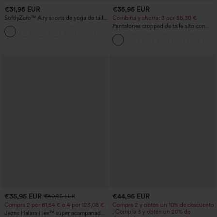
€31,95 EUR
€35,95 EUR
SoftlyZero™ Airy shorts de yoga de talle
Combina y ahorra: 3 por 88,30 €
alto, fruncidos, InstantCool, 3'' con
Pantalones cropped de talle alto con
+11
bolsillos
bolsillos con cremallera y efecto lino
€35,95 EUR
€44,95 EUR
€40,95 EUR
Compra 2 por 61,54 € o 4 por 123,08 €.
Compra 2 y obtén un 10% de descuento
| Compra 3 y obtén un 20% de
Jeans Halara Flex™ súper acampanado