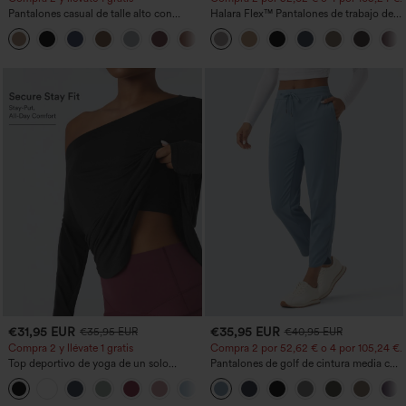
Pantalones casual de talle alto con
Halara Flex™ Pantalones de trabajo de
cordón, pernera ancha, en mezcla de
talle alto, moldeadores del cuerpo, que
+5
lino y con bolsillos
estilizan la cintura, con bolsillos, de
pierna ancha en micro‑waffle
€31,95 EUR
€35,95 EUR
€35,95 EUR
€40,95 EUR
Compra 2 y llévate 1 gratis
Compra 2 por 52,62 € o 4 por 105,24 €.
Top deportivo de yoga de un solo
Pantalones de golf de cintura media con
hombro, manga larga con agujero para
cordón, dobladillo curvo, secado rápido,
+3
el pulgar, dobladillo curvo estilo high-
de corte cónico y con bolsillos - UPF40+
low (frente más corto, espalda más