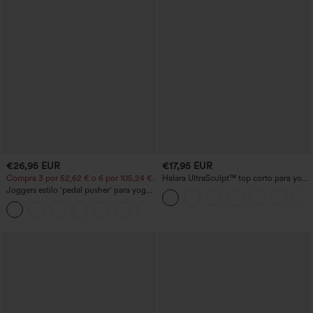
€26,95 EUR
€17,95 EUR
Compra 3 por 52,62 € o 6 por 105,24 €.
Halara UltraSculpt™ top corto para yoga
con tirantes dobles y espalda
Joggers estilo 'pedal pusher' para yoga
descubierta retorcida
de talle alto, fruncidos y jaspeados, con
+4
bolsillos