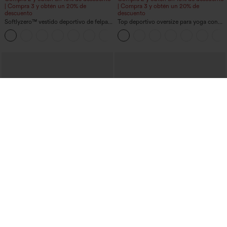
| Compra 3 y obtén un 20% de
| Compra 3 y obtén un 20% de
descuento
descuento
Softlyzero™ vestido deportivo de felpa
Top deportivo oversize para yoga con
con control abdominal y bolsillos - Easy
escote en V y mangas cortas, con
+4
Peezy Edition
tecnología InstantCool de secado
rápido.
€17,95 EUR
€35,95 EUR
Blusa de trabajo asimétrica con escote
Compra 2 y obtén un 10% de descuento
drapeado, manga corta, fruncida y
| Compra 3 y obtén un 20% de
abertura en el dobladillo.
descuento