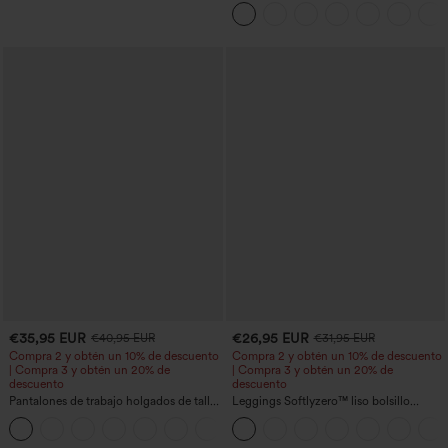
bolsillos, dobladillo enrollado, pierna
ancha y efecto lavado, estilo casual
€35,95 EUR
€26,95 EUR
€40,95 EUR
€31,95 EUR
Compra 2 y obtén un 10% de descuento
Compra 2 y obtén un 10% de descuento
| Compra 3 y obtén un 20% de
| Compra 3 y obtén un 20% de
descuento
descuento
Pantalones de trabajo holgados de talle
Leggings Softlyzero™ liso bolsillo
medio con bolsillos y pernera estilo
cruzado-UPF50+
+3
barril