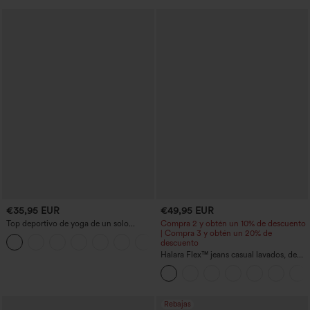
€35,95 EUR
€49,95 EUR
Top deportivo de yoga de un solo
Compra 2 y obtén un 10% de descuento
hombro, manga corta, dobladillo curvo,
| Compra 3 y obtén un 20% de
corte alto-bajo (más largo detrás), de
descuento
secado rápido y con sujetador integrado
Halara Flex™ jeans casual lavados, de
talle bajo, estilo baggy de pierna ancha
con bolsillos con cremallera
Rebajas