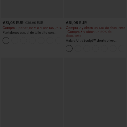
€31,95 EUR
€31,95 EUR
€35,95 EUR
Compra 2 por 52,62 € o 4 por 105,24 €.
Compra 2 y obtén un 10% de descuento
| Compra 3 y obtén un 20% de
Pantalones casual de talle alto con
descuento
cordón y bolsillos, pierna ancha y corte
+2
holgado
Halara UltraSculpt™ shorts biker
moldeadores para entrenamiento, de
talle alto, control abdominal y bolsillo
lateral 5''