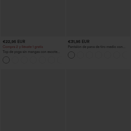
€22,95 EUR
€31,95 EUR
Compra 2 y llévate 1 gratis
Pantalón de pana de tiro medio con
cremallera
Top de yoga sin mangas con escote
redondo, espalda racerback y fruncido
+2