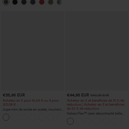
ventre, à rayures color block, avec
poches
€35,95 EUR
€44,95 EUR
€49,95 EUR
Achetez-en 2 pour 61,54 € ou 4 pour
Achetez-en 2 et bénéficiez de 10 % de
123,08 €.
réduction | Achetez-en 3 et bénéficiez
de 20 % de réduction
Jupe mini de soirée en suède, moulante,
taille haute croisée 2-en-1 avec ourlet à
Halara Flex™ Jean décontracté taille
franges
haute, jambe droite, délavé, avec poches