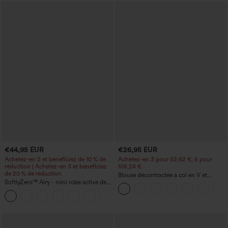
€44,95 EUR
€26,95 EUR
Achetez-en 2 et bénéficiez de 10 % de
Achetez-en 3 pour 52,62 €, 6 pour
réduction | Achetez-en 3 et bénéficiez
105,24 €
de 20 % de réduction
Blouse décontractée à col en V et
SoftlyZero™ Airy - mini robe active de
manches courtes bouffantes
danse 2-en-1 à effet "Cool Touch" avec
+9
poches — Édition Easy Peezy —
Longueur allongée