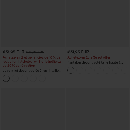
€31,95 EUR
€31,95 EUR
€35,95 EUR
Achetez-en 2 et bénéficiez de 10 % de
Achetez-en 2, le 3e est offert
réduction | Achetez-en 3 et bénéficiez
Pantalon décontracté taille haute à
de 20 % de réduction
cordon, coupe large en mélange de lin,
Jupe midi décontractée 2-en-1, taille
avec poches
haute à effet gainant, froncée avec
ourlet arrondi, en polaire et PU