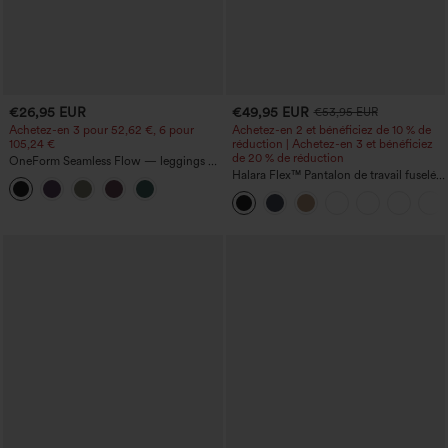
€26,95 EUR
€49,95 EUR
€53,95 EUR
Achetez-en 3 pour 52,62 €, 6 pour
Achetez-en 2 et bénéficiez de 10 % de
105,24 €
réduction | Achetez-en 3 et bénéficiez
de 20 % de réduction
OneForm Seamless Flow — leggings de
yoga sans coutures, taille mi-haute, effet
Halara Flex™ Pantalon de travail fuselé,
gainant pour le ventre et liftant pour les
uni, taille haute, avec poches
fesses