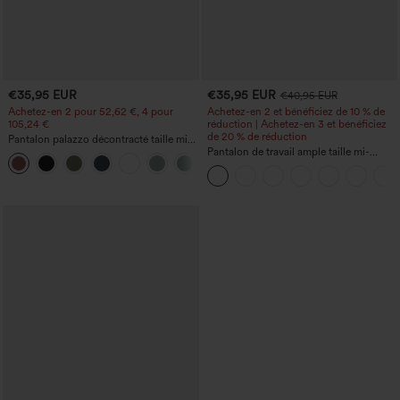
€35,95 EUR
€35,95 EUR
€40,95 EUR
Achetez-en 2 pour 52,62 €, 4 pour
Achetez-en 2 et bénéficiez de 10 % de
105,24 €
réduction | Achetez-en 3 et bénéficiez
de 20 % de réduction
Pantalon palazzo décontracté taille mi-
haute, taille élastique avec cordon,
Pantalon de travail ample taille mi-
+3
poches, jambes larges et fluides, coupe
haute, coupe « barrel » (jambe en forme
ample
de tonneau) avec poches