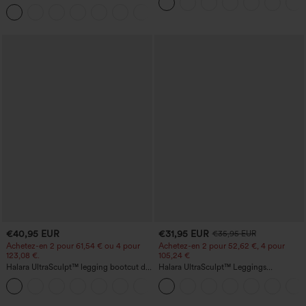
haute, jambe large, avec poches, en
légère coupe évasée
+21
maille gaufrée
€40,95 EUR
€31,95 EUR
€35,95 EUR
Achetez-en 2 pour 61,54 € ou 4 pour
Achetez-en 2 pour 52,62 €, 4 pour
123,08 €.
105,24 €
Halara UltraSculpt™ legging bootcut de
Halara UltraSculpt™ Leggings
yoga taille haute — fronces liftantes au
d'entraînement sculptants taille haute,
+11
niveau des fesses, maintien du ventre,
effet ventre plat, avec poche
poche, effet sculptant