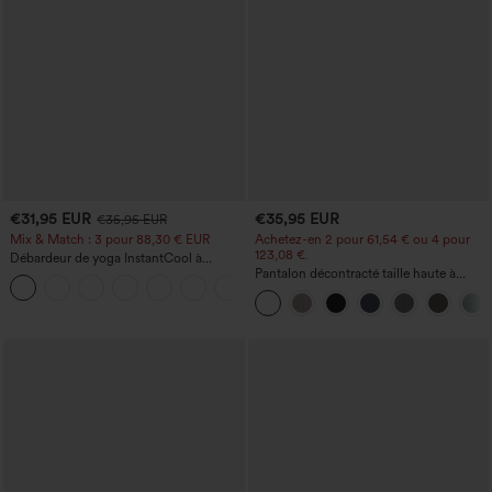
€31,95 EUR
€35,95 EUR
€35,95 EUR
Mix & Match : 3 pour 88,30 € EUR
Achetez-en 2 pour 61,54 € ou 4 pour
123,08 €.
Débardeur de yoga InstantCool à
encolure en U et ourlet arrondi –
Pantalon décontracté taille haute à
UPF50+
jambe droite, effet lin, avec poches