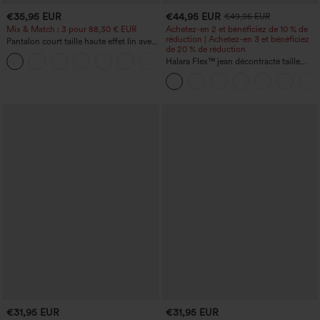
€35,95 EUR
€44,95 EUR
€49,95 EUR
Mix & Match : 3 pour 88,30 € EUR
Achetez-en 2 et bénéficiez de 10 % de
réduction | Achetez-en 3 et bénéficiez
Pantalon court taille haute effet lin avec
de 20 % de réduction
poche zippée
+7
Halara Flex™ jean décontracté taille
haute, large, avec poches, ourlet
retroussé et effet délavé
€31,95 EUR
€31,95 EUR