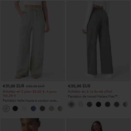
€31,95 EUR
€35,95 EUR
€35,95 EUR
Achetez-en 2 pour 52,62 €, 4 pour
Achetez-en 2, le 3e est offert
105,24 €
Pantalon de travail Halara Flex™
Pantalon taille haute à cordon avec
DayStretch à taille haute, avec poches et
poches, jambe large et coupe ample,
coupe droite
+15
style décontracté, effet lin