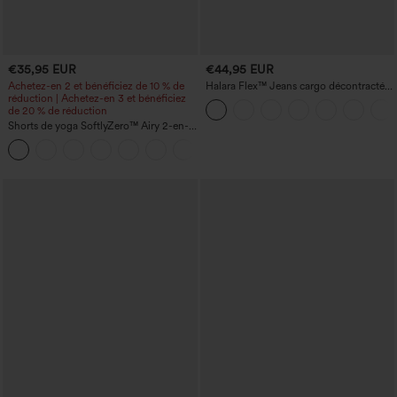
€35,95 EUR
€44,95 EUR
Achetez-en 2 et bénéficiez de 10 % de
Halara Flex™ Jeans cargo décontractés
réduction | Achetez-en 3 et bénéficiez
taille mi-haute, jambes droites, avec
de 20 % de réduction
poches
Shorts de yoga SoftlyZero™ Airy 2-en-1
InstantCool, super taille haute, 7" avec
+23
poches