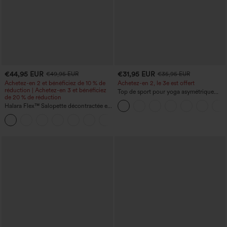
€44,95 EUR
€31,95 EUR
€49,95 EUR
€35,95 EUR
Achetez-en 2 et bénéficiez de 10 % de
Achetez-en 2, le 3e est offert
réduction | Achetez-en 3 et bénéficiez
Top de sport pour yoga asymétrique
de 20 % de réduction
(une épaule) à manches longues avec
Halara Flex™ Salopette décontractée en
ouverture pour le pouce, ourlet arrondi
denim lavé à encolure en V avec poche
haut-bas, séchage rapide, soutien-gorge
+1
intégré.