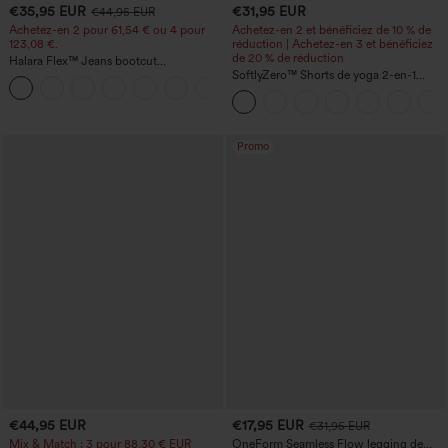
€35,95 EUR
€31,95 EUR
€44,95 EUR
Achetez-en 2 pour 61,54 € ou 4 pour
Achetez-en 2 et bénéficiez de 10 % de
123,08 €.
réduction | Achetez-en 3 et bénéficiez
de 20 % de réduction
Halara Flex™ Jeans bootcut
décontractés taille haute, effet délavé,
SoftlyZero™ Shorts de yoga 2-en-1
+5
avec poches
InstantCool, super taille haute, aérés, 5''
avec poches — longueur allongée
Promo
€44,95 EUR
€17,95 EUR
€31,95 EUR
Mix & Match : 3 pour 88,30 € EUR
OneForm Seamless Flow legging de