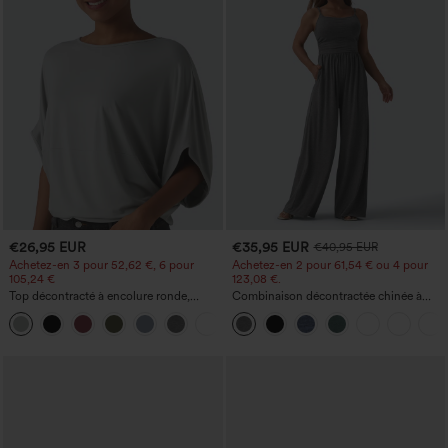
€26,95 EUR
€35,95 EUR
€40,95 EUR
Achetez-en 3 pour 52,62 €, 6 pour
Achetez-en 2 pour 61,54 € ou 4 pour
105,24 €
123,08 €.
Top décontracté à encolure ronde,
Combinaison décontractée chinée à
manches chauve-souris et coupe ample
bretelles réglables, fronces et jambes
+1
larges, avec poches — facile comme
tout