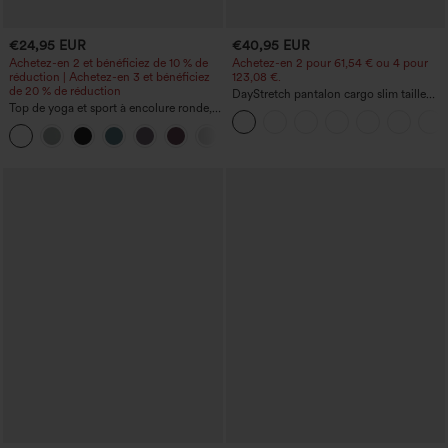
€24,95 EUR
€40,95 EUR
Achetez-en 2 et bénéficiez de 10 % de
Achetez-en 2 pour 61,54 € ou 4 pour
réduction | Achetez-en 3 et bénéficiez
123,08 €.
de 20 % de réduction
DayStretch pantalon cargo slim taille
Top de yoga et sport à encolure ronde,
haute, poches zippées, uni
manches courtes, à fronces, effet
+11
rafraîchissant au toucher - UPF50+