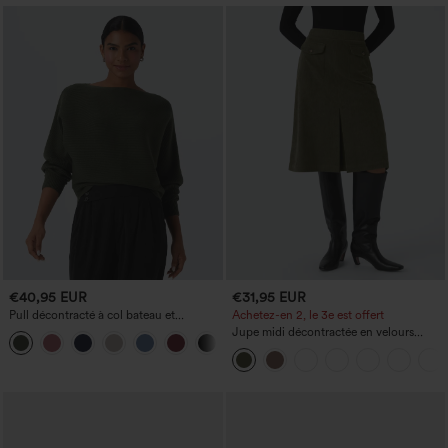
€40,95 EUR
€31,95 EUR
Pull décontracté à col bateau et
Achetez-en 2, le 3e est offert
manches chauve-souris
Jupe midi décontractée en velours
+1
côtelé, taille mi-haute, poches avant
latérales à rabat