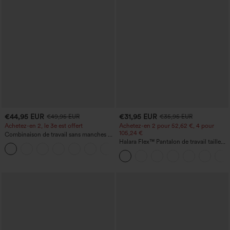
€44,95 EUR
€31,95 EUR
€49,95 EUR
€35,95 EUR
Achetez-en 2, le 3e est offert
Achetez-en 2 pour 52,62 €, 4 pour
105,24 €
Combinaison de travail sans manches à
encolure bateau, côtés noués, toucher
Halara Flex™ Pantalon de travail taille
+8
frais, rayée, avec poches — Édition Easy
haute sculptant la silhouette, gainant la
Peezy
taille, avec poches, jambe large en
micro-gaufre