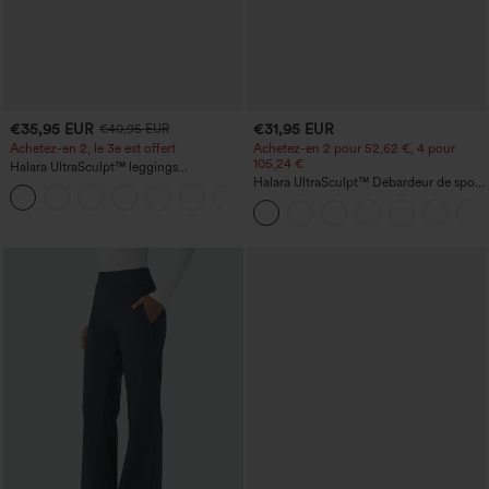
€35,95 EUR
€31,95 EUR
€40,95 EUR
Achetez-en 2, le 3e est offert
Achetez-en 2 pour 52,62 €, 4 pour
105,24 €
Halara UltraSculpt™ leggings
d'entraînement taille haute — fronces
Halara UltraSculpt™ Débardeur de sport
+11
liftantes pour le fessier, maintien gainant
à col rond et ourlet arrondi
du ventre et poche