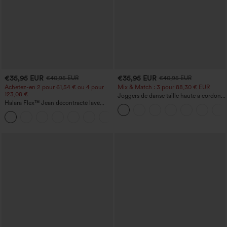
€35,95 EUR
€35,95 EUR
€40,95 EUR
€40,95 EUR
Achetez-en 2 pour 61,54 € ou 4 pour
Mix & Match : 3 pour 88,30 € EUR
123,08 €.
Joggers de danse taille haute à cordon,
Halara Flex™ Jean décontracté lavé
effet froncé, coupe fuselée, à séchage
taille haute à poche croisée
rapide et toucher frais, avec poches —
+1
UPF40+