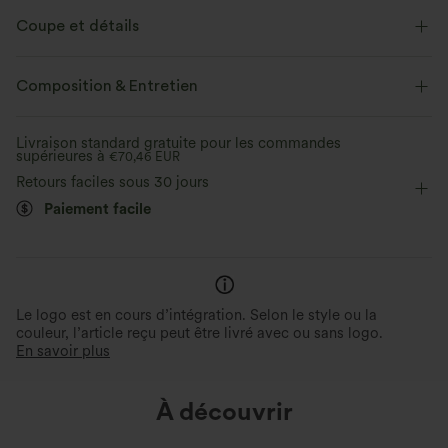
Coupe et détails
Taille plate
Poches latérales
Enfilable
Composition & Entretien
Décontracté
Motif carreaux/quadrillé
Couvre-pieds
Livraison standard gratuite pour les commandes
supérieures à
Taille haute
€70,46 EUR
Jambe large
Élasticité quatre directions
Retours faciles sous 30 jours
Coupe classique
Décontracté
Paiement facile
Le logo est en cours d’intégration. Selon le style ou la
couleur, l’article reçu peut être livré avec ou sans logo.
En savoir plus
À découvrir