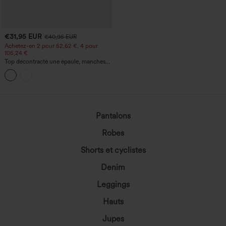
€31,95 EUR
€40,95 EUR
Achetez-en 2 pour 52,62 €, 4 pour
105,24 €
Top décontracté une épaule, manches
courtes, ourlet arrondi hi-low,
soutien‑gorge intégré, motif à pois
Pantalons
Robes
Shorts et cyclistes
Denim
Leggings
Hauts
Jupes