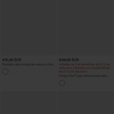
€31,95 EUR
€49,95 EUR
Pantalon décontracté en velours côtelé,
Achetez-en 2 et bénéficiez de 10 % de
taille mi-haute, poche zippée
réduction | Achetez-en 3 et bénéficiez
+7
de 20 % de réduction
Halara Flex™ jean décontracté taille
haute à effet gainant, coupe large, avec
poches