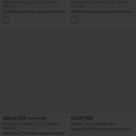
Achetez-en 2 pour 52,62 €, 4 pour
Achetez-en 2 pour 52,62 €, 4 pour
105,24 €
105,24 €
DayStretch pantalon décontracté taille
DayStretch pantalon décontracté taille
haute à jambe en forme de tonneau
haute avec poches et coupe droite
+5
avec poches
€26,95 EUR
€31,95 EUR
€31,95 EUR
Achetez-en 2 pour 52,62 €, 4 pour
Achetez-en 2, le 3e est offert
105,24 €
Halara Flex™ Pantalon de travail taille
Halara Flex™ Pantalon de travail à taille
haute avec poche latérale arrière et