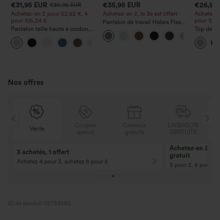
€31,95 EUR
€35,95 EUR
€26,95
€35,95 EUR
Achetez-en 2 pour 52,62 €, 4
Achetez-en 2, le 3e est offert
Achetez-e
pour 105,24 €
pour 105,
Pantalon de travail Halara Flex™
Pantalon taille haute à cordon
DayStretch à taille haute, avec
Top décon
avec poches, jambe large et
poches et coupe droite
ronde, m
+15
coupe ample, style décontracté,
et coupe
effet lin
Nos offres
Coupon
Cadeaux
LIVRAISON
Vente
spécial
gratuits
GRATUITE
10% de réduction
12% de réductio
Pour toute commande de 107,00 € et
Pour toute comman
plus ! Code : Aug2026
plus ! Code : Aug2
ID de produit 02733580