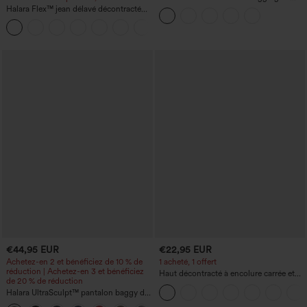
yoga taille haute, gainant pour le ventre
Halara Flex™ jean délavé décontracté
et effet rehausseur de fesses
taille haute à poches, coupe baggy à
+2
jambe large
€44,95 EUR
€22,95 EUR
Achetez-en 2 et bénéficiez de 10 % de
1 acheté, 1 offert
réduction | Achetez-en 3 et bénéficiez
Haut décontracté à encolure carrée et
de 20 % de réduction
manches courtes
Halara UltraSculpt™ pantalon baggy de
yoga taille haute à effet gainant pour le