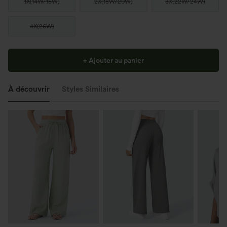
1X
(
14W/16W
)
2X
(
18W/20W
)
3X
(
22W/24W
)
4X
(
26W
)
+ Ajouter au panier
À découvrir
Styles Similaires