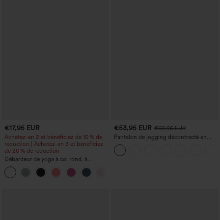
€17,95 EUR
€53,95 EUR
€62,95 EUR
Achetez-en 2 et bénéficiez de 10 % de
Pantalon de jogging décontracté en
réduction | Achetez-en 3 et bénéficiez
French terry à imprimé denim, taille mi-
de 20 % de réduction
haute, style jean, avec poches
Débardeur de yoga à col rond, à
fronces, effet rafraîchissant - UPF50+
+16