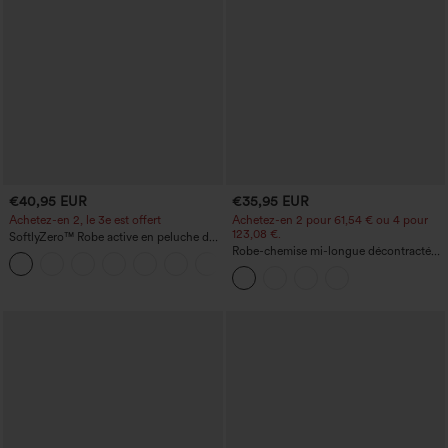
€40,95 EUR
€35,95 EUR
Achetez-en 2, le 3e est offert
Achetez-en 2 pour 61,54 € ou 4 pour
123,08 €.
SoftlyZero™ Robe active en peluche dos
nu — Édition Hyper Facile
Robe-chemise mi-longue décontractée
+29
à col, mancherons, ceinturée, ourlet
fendu incurvé et poches