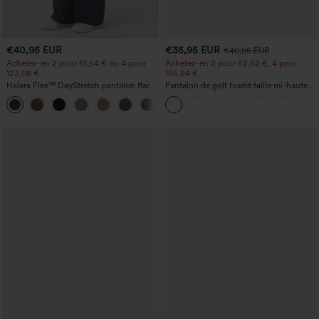
€40,95 EUR
€35,95 EUR
€40,95 EUR
Achetez-en 2 pour 61,54 € ou 4 pour
Achetez-en 2 pour 52,62 €, 4 pour
123,08 €.
105,24 €
Halara Flex™ DayStretch pantalon flare
Pantalon de golf fuselé taille mi-haute à
de travail, taille mi-haute, poche latérale
cordon, ourlet incurvé, séchage rapide,
+12
zippée
avec poches — UPF40+