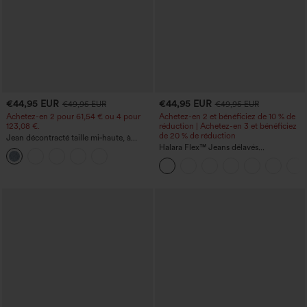
€44,95 EUR
€44,95 EUR
€49,95 EUR
€49,95 EUR
Achetez-en 2 pour 61,54 € ou 4 pour
Achetez-en 2 et bénéficiez de 10 % de
123,08 €.
réduction | Achetez-en 3 et bénéficiez
de 20 % de réduction
Jean décontracté taille mi‑haute, à
cordon de serrage, avec poches
Halara Flex™ Jeans délavés
décontractés, coupe baggy à jambe
large, taille basse asymétrique, poches
zippées