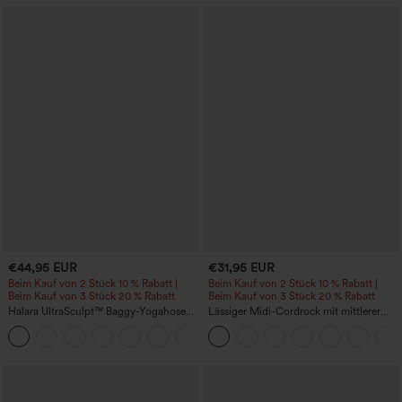
€44,95 EUR
€31,95 EUR
Beim Kauf von 2 Stück 10 % Rabatt |
Beim Kauf von 2 Stück 10 % Rabatt |
Beim Kauf von 3 Stück 20 % Rabatt
Beim Kauf von 3 Stück 20 % Rabatt
Halara UltraSculpt™ Baggy-Yogahose
Lässiger Midi-Cordrock mit mittlerer
mit hohem Bund, Bauchkontrolle,
Bundhöhe und vorderseitiger
Color-Block-Streifen und Taschen
Klapptasche