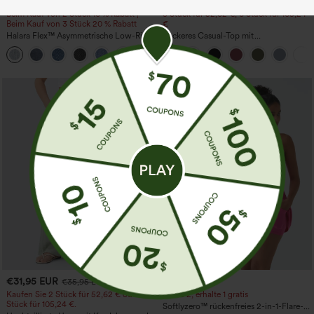
€44,95 EUR
€26,95 EUR
€49,95 EUR
Beim Kauf von 2 Stück 10 % Rabatt |
3 Stück für 52,62 €, 6 Stück für 105,24
Beim Kauf von 3 Stück 20 % Rabatt
€
Halara Flex™ Asymmetrische Low-Rise-
Lockeres Casual-Top mit
Jeans mit Reißverschlusstaschen,
Rundhalsausschnitt und
+5
Baggy-Stil, weitem Bein, gewaschen,
Fledermausärmeln
lässig
€31,95 EUR
€40,95 EUR
€35,95 EUR
Kaufen Sie 2 Stück für 52,62 € oder 4
Kaufe 2, erhalte 1 gratis
Stück für 105,24 €.
Softlyzero™ rückenfreies 2-in-1-Flare-