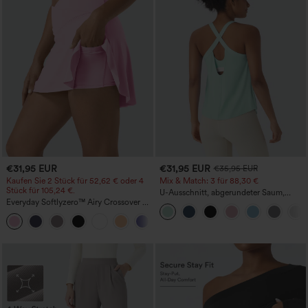
€31,95 EUR
€31,95 EUR
€35,95 EUR
Kaufen Sie 2 Stück für 52,62 € oder 4
Mix & Match: 3 für 88,30 €
Stück für 105,24 €.
U-Ausschnitt, abgerundeter Saum,
Everyday Softlyzero™ Airy Crossover 2-
InstantCool Yoga-Trägertop – UPF50+
in-1-Mini-Tennisrock mit Seitentaschen-
+25
Lucid-UPF50+