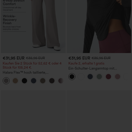
€31,95 EUR
€31,95 EUR
€35,95 EUR
€35,95 EUR
Kaufen Sie 2 Stück für 52,62 € oder 4
Kaufe 2, erhalte 1 gratis
Stück für 105,24 €.
Ein-Schulter-Langarmtop mit
Halara Flex™ hoch taillierte,
Daumenloch, geschwungener Saum
figurformende Arbeitshose, die die Taille
(High-Low), schnell trocknend – Yoga-
+10
schmaler wirken lässt, mit Taschen,
Sporttop mit integriertem BH
weitem Bein und Mikro-Waffelstruktur