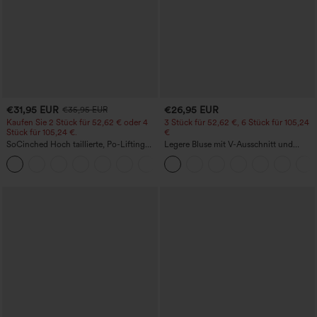
€31,95 EUR
€26,95 EUR
€35,95 EUR
Kaufen Sie 2 Stück für 52,62 € oder 4
3 Stück für 52,62 €, 6 Stück für 105,24
Stück für 105,24 €.
€
SoCinched Hoch taillierte, Po-Lifting
Legere Bluse mit V-Ausschnitt und
7/8-Trainingsleggings mit
kurzen Puffärmeln
+16
Bauchkontrolle und Seitentaschen