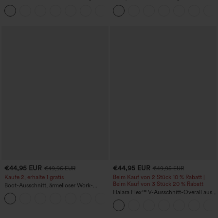
Anzughose mit Seitentaschen
hoch taillierte Wanderhose mit
+8
mehreren Taschen
€44,95 EUR
€44,95 EUR
€49,95 EUR
€49,95 EUR
Kaufe 2, erhalte 1 gratis
Beim Kauf von 2 Stück 10 % Rabatt |
Beim Kauf von 3 Stück 20 % Rabatt
Boot-Ausschnitt, ärmelloser Work-
Jumpsuit mit seitlicher Bindung,
Halara Flex™ V-Ausschnitt-Overall aus
+8
kühlender Cool-Touch-Effekt, gestreift
gewaschenem Denim mit Taschen –
und mit Taschen – Easy Peezy Edition
lässig