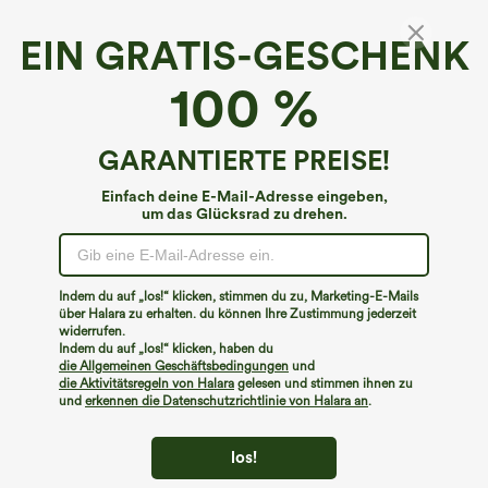
EIN GRATIS-GESCHENK
€44,95 EUR
€35,95 EUR
€49,95 EUR
Kaufen Sie 2 Stück für 61,54 € oder 4
Kaufe 2, erhalte 1 gratis
100 %
Stück für 123,08 €.
High Waisted Side Pocket Straight Leg
Lässige Jeans mit mittlerer Bundhöhe,
Work Pants
Kordelzug und Taschen
GARANTIERTE PREISE!
Einfach deine E-Mail-Adresse eingeben,
um das Glücksrad zu drehen.
Indem du auf „los!“ klicken, stimmen du zu, Marketing-E-Mails
über Halara zu erhalten. du können Ihre Zustimmung jederzeit
widerrufen.
Indem du auf „los!“ klicken, haben du
die Allgemeinen Geschäftsbedingungen
und
die Aktivitätsregeln von Halara
gelesen und stimmen ihnen zu
und
erkennen die Datenschutzrichtlinie von Halara an
.
los!