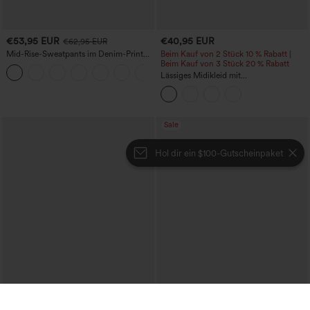
€53,95 EUR
€40,95 EUR
€62,95 EUR
Mid-Rise-Sweatpants im Denim-Print
Beim Kauf von 2 Stück 10 % Rabatt |
aus French Terry, lässig, mit Taschen
Beim Kauf von 3 Stück 20 % Rabatt
Lässiges Midikleid mit
Rundhalsausschnitt, integriertem BH,
ärmellos und Rüschensaum
Sale
Hol dir ein $100-Gutscheinpaket