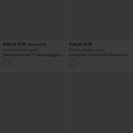
€35,95 EUR
€26,95 EUR
€40,95 EUR
Kaufe 2, erhalte 1 gratis
Kaufe 1, erhalte 1 gratis
Halara UltraSculpt™ Trainingsleggings
Knitterfreie V-Ausschnitt-Bluse für die
mit hohem Bund – raffende Push-up-
Arbeit, kurzärmelig und oversized
+12
Po-Form, Bauchkontrolle, Taschen und
formende Passform