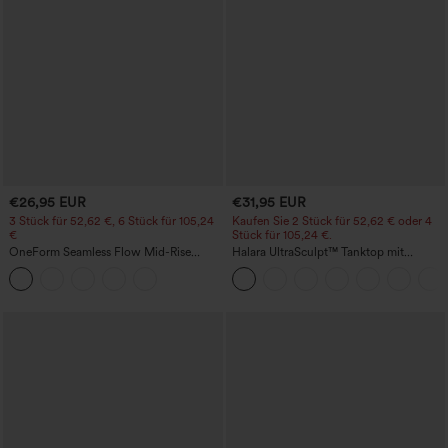
€26,95 EUR
€31,95 EUR
3 Stück für 52,62 €, 6 Stück für 105,24
Kaufen Sie 2 Stück für 52,62 € oder 4
€
Stück für 105,24 €.
OneForm Seamless Flow Mid-Rise
Halara UltraSculpt™ Tanktop mit
Yoga-Leggings - mittelhoher Bund,
Rundhalsausschnitt und
bauchformend und mit Po-Lifting-
geschwungenem Saum
Effekt