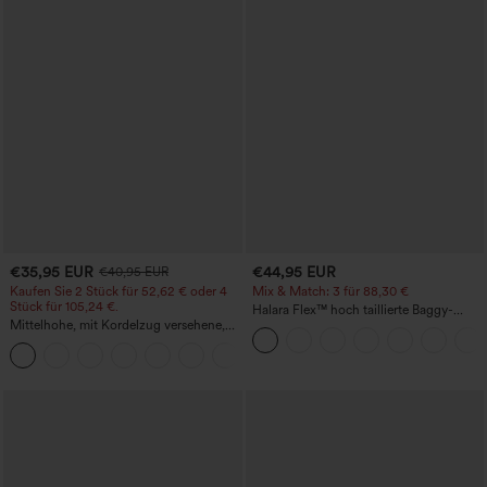
€35,95 EUR
€44,95 EUR
€40,95 EUR
Kaufen Sie 2 Stück für 52,62 € oder 4
Mix & Match: 3 für 88,30 €
Stück für 105,24 €.
Halara Flex™ hoch taillierte Baggy-
Mittelhohe, mit Kordelzug versehene,
Jeans mit Taschen, weitem Bein,
schnelltrocknende Golfhose mit schmal
stonewashed, lässig
+2
zulaufendem Schnitt, abgerundetem
Saum und Taschen – UPF 40+