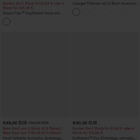
Kaufen Sie 2 Stück für 61,54 € oder 4
Lässiger Pullover mit U-Boot-Ausschnitt
Stück für 123,08 €.
und Fledermausärmeln.
Halara Flex™ DayStretch Hose mit
mittlerer Bundhöhe, seitlicher
+12
Reißverschlusstasche und
Work‑Flare‑Schnitt
€49,95 EUR
€40,95 EUR
€53,95 EUR
Beim Kauf von 2 Stück 10 % Rabatt |
Kaufen Sie 2 Stück für 61,54 € oder 4
Beim Kauf von 3 Stück 20 % Rabatt
Stück für 123,08 €.
Hoch taillierte, konische, einfarbige
Softlyzero™ Eco Einfarbige, schmale,