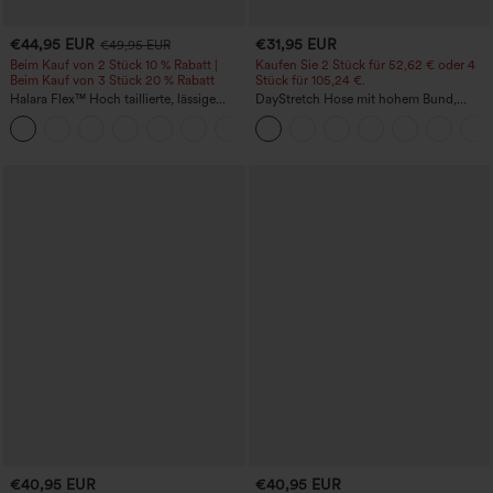
€44,95 EUR
€31,95 EUR
€49,95 EUR
Beim Kauf von 2 Stück 10 % Rabatt |
Kaufen Sie 2 Stück für 52,62 € oder 4
Beim Kauf von 3 Stück 20 % Rabatt
Stück für 105,24 €.
Halara Flex™ Hoch taillierte, lässige
DayStretch Hose mit hohem Bund,
Jeans mit Taschen, umgekrempeltem
Barrel-Leg und Taschen
+1
Saum, weitem Bein und verwaschenem
Finish
€40,95 EUR
€40,95 EUR