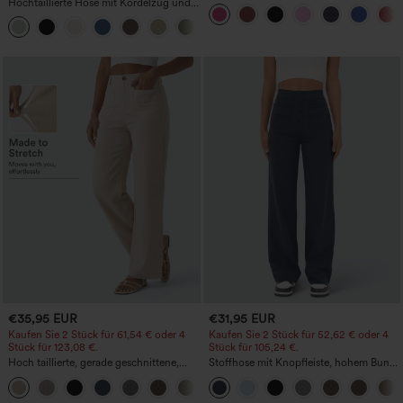
Hochtaillierte Hose mit Kordelzug und
Trainingskleid – Wannabe – Easy Peezy
Taschen, weitem Bein, lässig und locker
+15
in Leinenoptik
€35,95 EUR
€31,95 EUR
Kaufen Sie 2 Stück für 61,54 € oder 4
Kaufen Sie 2 Stück für 52,62 € oder 4
Stück für 123,08 €.
Stück für 105,24 €.
Hoch taillierte, gerade geschnittene,
Stoffhose mit Knopfleiste, hohem Bund,
legere Leinen-Optik-Hose mit Taschen
mehreren Taschen und geradem Bein
+5