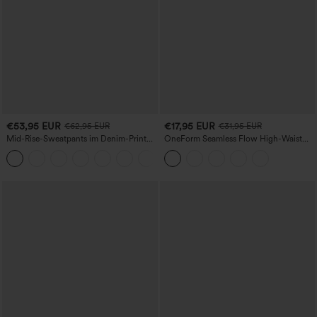
€53,95 EUR
€17,95 EUR
€62,95 EUR
€31,95 EUR
Mid-Rise-Sweatpants im Denim-Print
OneForm Seamless Flow High-Waist
aus French Terry, lässig, mit Taschen
Yogaleggings – nahtlos, mit hoher
Taille, bauchformend und mit
Hebeeffekt für den Po