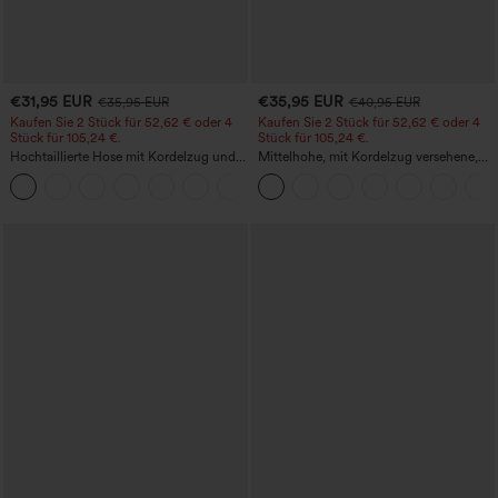
€31,95 EUR
€35,95 EUR
€35,95 EUR
€40,95 EUR
Kaufen Sie 2 Stück für 52,62 € oder 4
Kaufen Sie 2 Stück für 52,62 € oder 4
Stück für 105,24 €.
Stück für 105,24 €.
Hochtaillierte Hose mit Kordelzug und
Mittelhohe, mit Kordelzug versehene,
Taschen, weitem Bein, lässig und locker
schnelltrocknende Golfhose mit schmal
+15
in Leinenoptik
zulaufendem Schnitt, abgerundetem
Saum und Taschen – UPF 40+