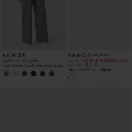
€35,95 EUR
€31,95 EUR
€35,95 EUR
Kaufe 2, erhalte 1 gratis
Kaufen Sie 2 Stück für 52,62 € oder 4
Stück für 105,24 €.
High Waisted Side Pocket Straight Leg
Work Pants
Halara Flex™ hoch taillierte,
+23
figurformende Arbeitshose, die die Taille
schmaler wirken lässt, mit Taschen,
weitem Bein und Mikro-Waffelstruktur