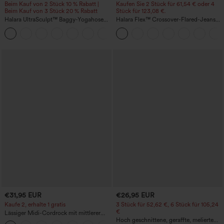
Beim Kauf von 2 Stück 10 % Rabatt |
Kaufen Sie 2 Stück für 61,54 € oder 4
Beim Kauf von 3 Stück 20 % Rabatt
Stück für 123,08 €.
Halara UltraSculpt™ Baggy-Yogahose
Halara Flex™ Crossover-Flared-Jeans
mit hohem Bund, Bauchkontrolle,
aus elastischem Strick-Denim mit
Color-Block-Streifen und Taschen
hohem Bund und mehreren Taschen
€31,95 EUR
€26,95 EUR
Kaufe 2, erhalte 1 gratis
3 Stück für 52,62 €, 6 Stück für 105,24
€
Lässiger Midi-Cordrock mit mittlerer
Bundhöhe und vorderseitiger
Hoch geschnittene, geraffte, melierte