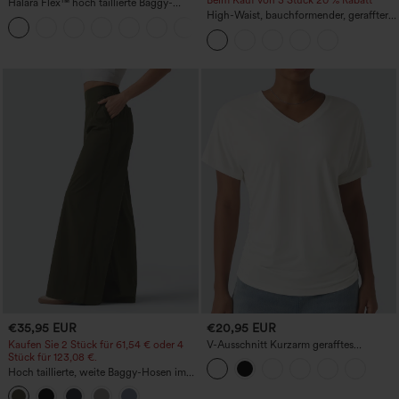
Beim Kauf von 3 Stück 20 % Rabatt
Halara Flex™ hoch taillierte Baggy-
Jeans mit Taschen, weitem Bein,
High-Waist, bauchformender, geraffter
+2
stonewashed, lässig
Midirock mit geschwungenem Saum, 2-
in-1 Fleece/PU, lässig
€35,95 EUR
€20,95 EUR
Kaufen Sie 2 Stück für 61,54 € oder 4
V-Ausschnitt Kurzarm gerafftes
Stück für 123,08 €.
schlichtes Freizeit-T-Shirt
Hoch taillierte, weite Baggy-Hosen im
Casual-Stil mit Taschen