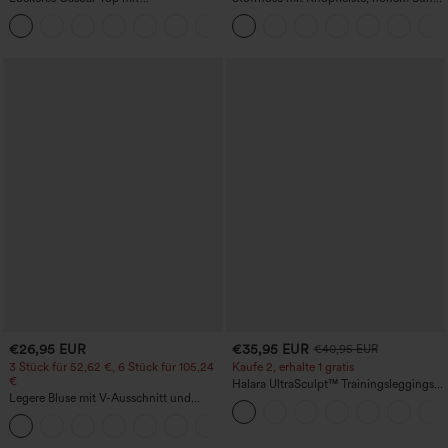
Rundhalsausschnitt und
mehreren Taschen und geradem Bein
+1
Fledermausärmeln
€26,95 EUR
€35,95 EUR
€40,95 EUR
3 Stück für 52,62 €, 6 Stück für 105,24
Kaufe 2, erhalte 1 gratis
€
Halara UltraSculpt™ Trainingsleggings
Legere Bluse mit V-Ausschnitt und
mit hohem Bund – raffende Push-up-
kurzen Puffärmeln
Po-Form, Bauchkontrolle, Taschen und
formende Passform