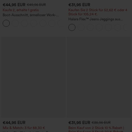
€44,95 EUR
€31,95 EUR
€49,95 EUR
Kaufe 2, erhalte 1 gratis
Kaufen Sie 2 Stück für 52,62 € oder 4
Stück für 105,24 €.
Boot-Ausschnitt, ärmelloser Work-
Jumpsuit mit seitlicher Bindung,
Halara Flex™ Jeans Jeggings aus
+8
kühlender Cool-Touch-Effekt, gestreift
elastischem Strick-Denim mit hohem
und mit Taschen – Easy Peezy Edition
Bund und Gesäßtaschen
€44,95 EUR
€31,95 EUR
€35,95 EUR
Mix & Match: 3 für 88,30 €
Beim Kauf von 2 Stück 10 % Rabatt |