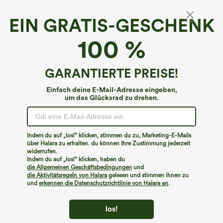
EIN GRATIS-GESCHENK
Hoch taillierte Flare Freizeithose mit
100 %
Plaidmuster und Taschen
€17,95 EUR
€35,95 EUR
GARANTIERTE PREISE!
Einfach deine E-Mail-Adresse eingeben,
um das Glücksrad zu drehen.
Indem du auf „los!“ klicken, stimmen du zu, Marketing-E-Mails
über Halara zu erhalten. du können Ihre Zustimmung jederzeit
widerrufen.
Indem du auf „los!“ klicken, haben du
die Allgemeinen Geschäftsbedingungen
und
die Aktivitätsregeln von Halara
gelesen und stimmen ihnen zu
und
erkennen die Datenschutzrichtlinie von Halara an
.
los!