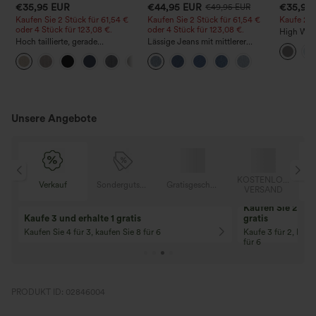
€35,95 EUR
€44,95 EUR
€35,95
€49,95 EUR
Kaufen Sie 2 Stück für 61,54 €
Kaufen Sie 2 Stück für 61,54 €
Kaufe 2, e
oder 4 Stück für 123,08 €.
oder 4 Stück für 123,08 €.
High Wais
Hoch taillierte, gerade
Lässige Jeans mit mittlerer
Straight 
geschnittene, legere Leinen-
Bundhöhe, Kordelzug und
+5
Optik-Hose mit Taschen
Taschen
Unsere Angebote
OSER
KOSTENLOSER
Verkauf
Sondergutschein
Gratisgeschenke
D
VERSAND
Kaufen Sie 2 und 
Kaufe 3 und erhalte 1 gratis
gratis
Kaufen Sie 4 für 3, kaufen Sie 8 für 6
Kaufe 3 für 2, Kauf
für 6
PRODUKT ID: 02846004