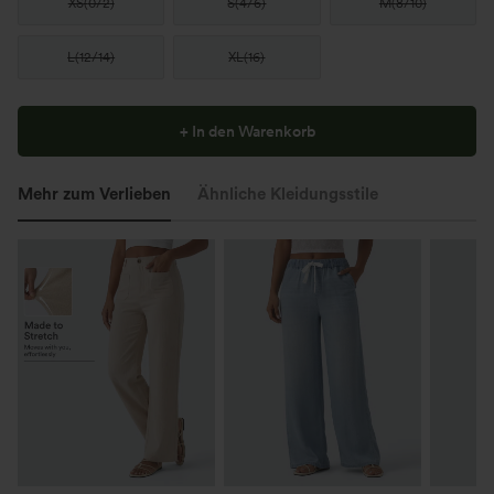
XS
(
0/2
)
S
(
4/6
)
M
(
8/10
)
L
(
12/14
)
XL
(
16
)
+ In den Warenkorb
Mehr zum Verlieben
Ähnliche Kleidungsstile