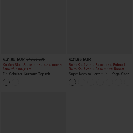
€31,95 EUR
€31,95 EUR
€40,95 EUR
Kaufen Sie 2 Stück für 52,62 € oder 4
Beim Kauf von 2 Stück 10 % Rabatt |
Stück für 105,24 €.
Beim Kauf von 3 Stück 20 % Rabatt
Ein-Schulter-Kurzarm-Top mit
Super hoch taillierte 2-in-1-Yoga-Shorts
abgerundetem High-Low-Saum,
mit Gesäßtasche und Seitentasche-
integriertem BH, gepunktet, lässig
längere Länge