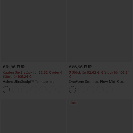
€31,95 EUR
€26,95 EUR
Kaufen Sie 2 Stück für 52,62 € oder 4
3 Stück für 52,62 €, 6 Stück für 105,24
Stück für 105,24 €.
€
Halara UltraSculpt™ Tanktop mit
OneForm Seamless Flow Mid-Rise
Rundhalsausschnitt und
Yoga-Leggings - mittelhoher Bund,
+11
geschwungenem Saum
bauchformend und mit Po-Lifting-
Effekt
Sale