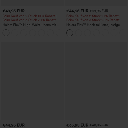
€49,95 EUR
€44,95 EUR
€49,95 EUR
Beim Kauf von 2 Stück 10 % Rabatt |
Beim Kauf von 2 Stück 10 % Rabatt |
Beim Kauf von 3 Stück 20 % Rabatt
Beim Kauf von 3 Stück 20 % Rabatt
Halara Flex™ High-Waist-Jeans mit
Halara Flex™ Hoch taillierte, lässige
Bauchkontrolle, weitem Bein und
Jeans mit Taschen, umgekrempeltem
Taschen
Saum, weitem Bein und verwaschenem
Finish
€44,95 EUR
€35,95 EUR
€40,95 EUR