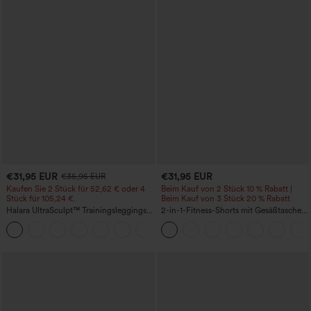
€31,95 EUR
€31,95 EUR
€35,95 EUR
Kaufen Sie 2 Stück für 52,62 € oder 4
Beim Kauf von 2 Stück 10 % Rabatt |
Stück für 105,24 €.
Beim Kauf von 3 Stück 20 % Rabatt
Halara UltraSculpt™ Trainingsleggings
2-in-1-Fitness-Shorts mit Gesäßtasche
mit hoher Taille – formend, Po-Lifting,
und seitlicher versteckter Tasche 6,3 cm
+15
Bauchkontrolle und mit Taschen