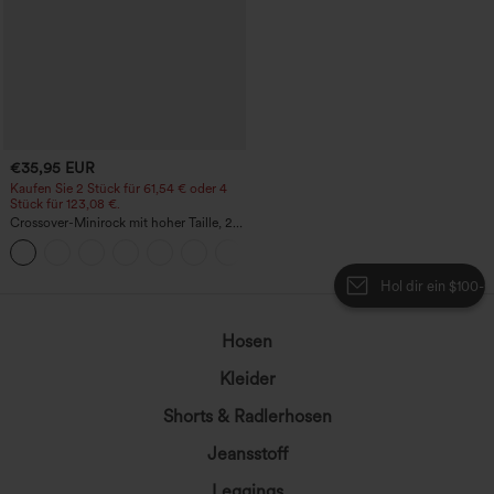
€35,95 EUR
Kaufen Sie 2 Stück für 61,54 € oder 4
Stück für 123,08 €.
Crossover-Minirock mit hoher Taille, 2-
in-1, Fransen-Saum und figurbetontem
Schnitt in Wildlederoptik für Partys
Hol dir ein $100-Gutscheinpaket
Hosen
Kleider
Shorts & Radlerhosen
Jeansstoff
Leggings