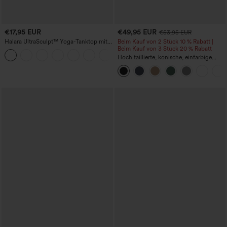
€17,95 EUR
€49,95 EUR
€53,95 EUR
Halara UltraSculpt™ Yoga-Tanktop mit
Beim Kauf von 2 Stück 10 % Rabatt |
doppelten Trägern und gedrehtem
Beim Kauf von 3 Stück 20 % Rabatt
+11
Rückendesign
Hoch taillierte, konische, einfarbige
Anzughose mit Seitentaschen