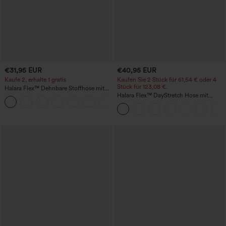
€31,95 EUR
€40,95 EUR
Kaufe 2, erhalte 1 gratis
Kaufen Sie 2 Stück für 61,54 € oder 4
Stück für 123,08 €.
Halara Flex™ Dehnbare Stoffhose mit
hohem Bund und Seitentasche hinten
Halara Flex™ DayStretch Hose mit
+13
mittlerer Bundhöhe, seitlicher
Reißverschlusstasche und
Work‑Flare‑Schnitt