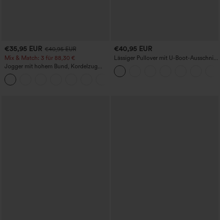
€35,95 EUR
€40,95 EUR
€40,95 EUR
Mix & Match: 3 für 88,30 €
Lässiger Pullover mit U-Boot-Ausschnitt
und Fledermausärmeln.
Jogger mit hohem Bund, Kordelzug
und Raffung, schmal zulaufend,
schnelltrocknend mit kühlendem Griff,
mit Taschen - UPF40+