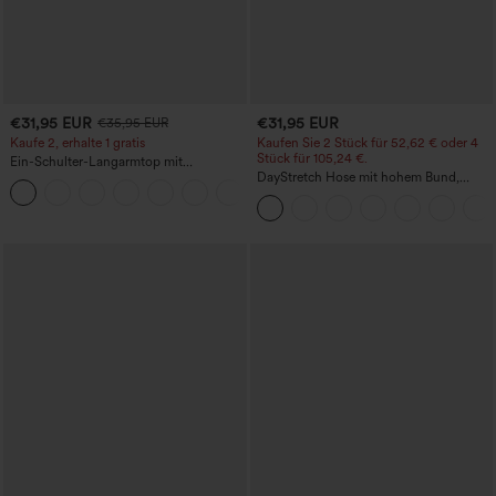
€31,95 EUR
€31,95 EUR
€35,95 EUR
Kaufe 2, erhalte 1 gratis
Kaufen Sie 2 Stück für 52,62 € oder 4
Stück für 105,24 €.
Ein-Schulter-Langarmtop mit
Daumenloch, geschwungener Saum
DayStretch Hose mit hohem Bund,
+3
(High-Low), schnell trocknend – Yoga-
Barrel-Leg und Taschen
Sporttop mit integriertem BH