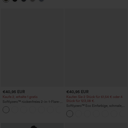
€40,95 EUR
€40,95 EUR
Kaufe 2, erhalte 1 gratis
Kaufen Sie 2 Stück für 61,54 € oder 4
Stück für 123,08 €.
Softlyzero™ rückenfreies 2-in-1-Flare-
Trainingskleid – Wannabe – Easy Peezy
Softlyzero™ Eco Einfarbige, schmale,
+29
hoch taillierte Wanderhose mit
mehreren Taschen