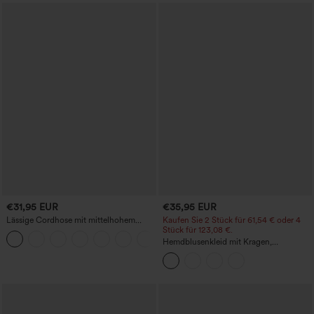
€31,95 EUR
€35,95 EUR
Lässige Cordhose mit mittelhohem
Kaufen Sie 2 Stück für 61,54 € oder 4
Bund, Reißverschluss und Seitentaschen
Stück für 123,08 €.
+7
Hemdblusenkleid mit Kragen,
Kappenärmeln, Taillengürtel,
geschwungenem Schlitzsaum, Midi-
Länge und Taschen