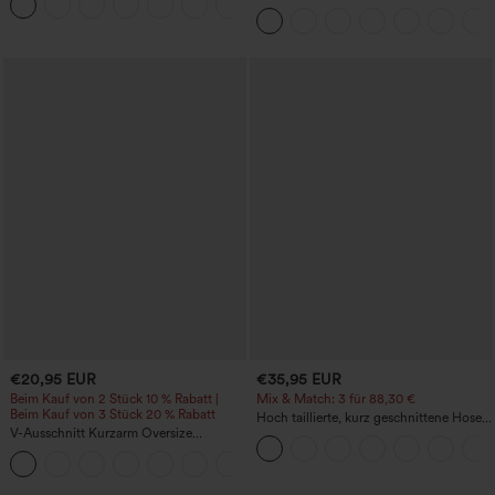
+1
Klapptasche
Yoga-Pedal-Pusher-Joggers mit
Taschen
€20,95 EUR
€35,95 EUR
Beim Kauf von 2 Stück 10 % Rabatt |
Mix & Match: 3 für 88,30 €
Beim Kauf von 3 Stück 20 % Rabatt
Hoch taillierte, kurz geschnittene Hose
V-Ausschnitt Kurzarm Oversize
mit Reißverschlusstasche in Leinenoptik
InstantCool schnelltrocknendes Yoga-
+3
Sporttop