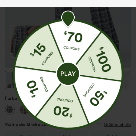
Farbe
Grey Blue Plaid
Wähle die Größe aus
(US)
Größentabelle