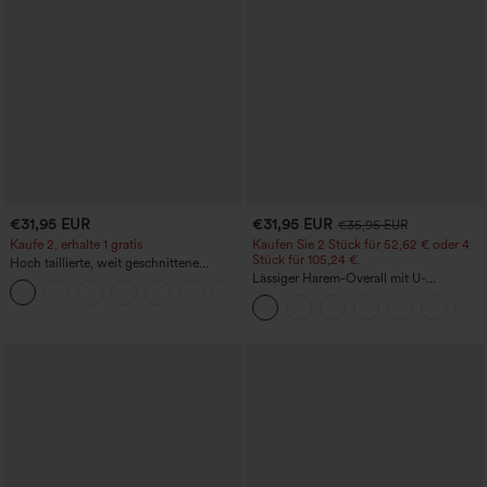
€31,95 EUR
€31,95 EUR
€35,95 EUR
Kaufe 2, erhalte 1 gratis
Kaufen Sie 2 Stück für 52,62 € oder 4
Stück für 105,24 €.
Hoch taillierte, weit geschnittene
Freizeithose aus Leinenmischung mit
Lässiger Harem-Overall mit U-
+5
Kordelzug und Taschen
Ausschnitt und Taschen - Easy Peezy
Edition