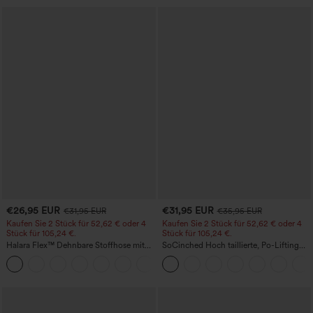
€26,95 EUR
€31,95 EUR
€31,95 EUR
€35,95 EUR
Kaufen Sie 2 Stück für 52,62 € oder 4
Kaufen Sie 2 Stück für 52,62 € oder 4
Stück für 105,24 €.
Stück für 105,24 €.
Halara Flex™ Dehnbare Stoffhose mit
SoCinched Hoch taillierte, Po-Lifting
hohem Bund, Waffelmuster,
7/8-Trainingsleggings mit
+21
Seitentaschen und weitem Bein
Bauchkontrolle und Seitentaschen