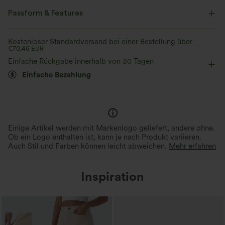
Passform & Features
flacher Bund
lässig
Karomuster
bodenlang
Kostenloser Standardversand bei einer Bestellung über
€70,46 EUR
mit hohem Bund
Schlaghose
Vier-Wege-Stretch
Einfache Rückgabe innerhalb von 30 Tagen
Einfache Bezahlung
Lässig
Einige Artikel werden mit Markenlogo geliefert, andere ohne.
Ob ein Logo enthalten ist, kann je nach Produkt variieren.
Auch Stil und Farben können leicht abweichen.
Mehr erfahren
Inspiration