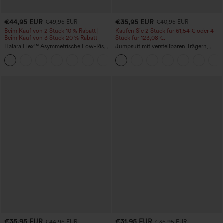
€44,95 EUR
€35,95 EUR
€49,95 EUR
€40,95 EUR
Beim Kauf von 2 Stück 10 % Rabatt |
Kaufen Sie 2 Stück für 61,54 € oder 4
Beim Kauf von 3 Stück 20 % Rabatt
Stück für 123,08 €.
Halara Flex™ Asymmetrische Low-Rise-
Jumpsuit mit verstellbaren Trägern,
Jeans mit Reißverschlusstaschen,
gerafftem Detail, weitem Bein und
+5
Baggy-Stil, weitem Bein, gewaschen,
meliertem Stoff, lässig, mit Taschen -
lässig
Easy Peezy
€35,95 EUR
€31,95 EUR
€44,95 EUR
€35,95 EUR