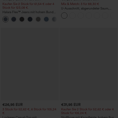
Kaufen Sie 2 Stück für 61,54 € oder 4
Mix & Match: 3 für 88,30 €
Stück für 123,08 €.
U-Ausschnitt, abgerundeter Saum,
Halara Flex™ Jeans mit hohem Bund
InstantCool Yoga-Trägertop – UPF50+
und Taschen, gewaschener, lässiger
+5
Bootcut
€26,95 EUR
€31,95 EUR
3 Stück für 52,62 €, 6 Stück für 105,24
Kaufen Sie 2 Stück für 52,62 € oder 4
€
Stück für 105,24 €.
Lockeres Casual-Top mit
Stoffhose mit Knopfleiste, hohem Bund,