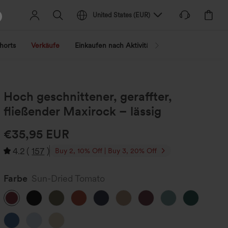
United States
(
EUR
)
horts
Verkäufe
Einkaufen nach Aktivität
Nach Trend shopp
Hoch geschnittener, geraffter,
fließender Maxirock – lässig
€35,95 EUR
4.2
(
157
)
Buy 2, 10% Off | Buy 3, 20% Off
Farbe
Sun-Dried Tomato