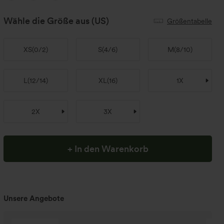
Wähle die Größe aus
(US)
Größentabelle
XS
(
0/2
)
S
(
4/6
)
M
(
8/10
)
L
(
12/14
)
XL
(
16
)
1X
2X
3X
+ In den Warenkorb
Unsere Angebote