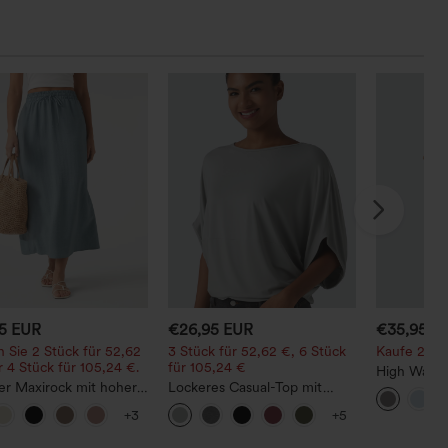
95 EUR
€26,95 EUR
€35,95 E
 Sie 2 Stück für 52,62
3 Stück für 52,62 €, 6 Stück
Kaufe 2, erh
 4 Stück für 105,24 €.
für 105,24 €
High Waist
er Maxirock mit hoher
Lockeres Casual-Top mit
Straight L
 und Kordelzug in
Rundhalsausschnitt und
+3
+5
noptik
Fledermausärmeln