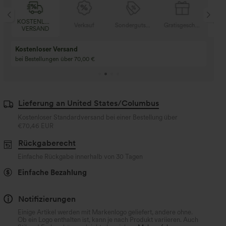
KOSTENLOSER
KOS
tisgeschenke
Verkauf
Sondergutschein
Gratisgeschenke
VERSAND
VE
Kaufen Sie 2 und e
Kaufe 3 und erhalte 1 gratis
gratis
Kaufen Sie 4 für 3, kaufen Sie 8 für 6
Kaufe 3 für 2, Kaufe 6
für 6
Lieferung an United States/Columbus
Kostenloser Standardversand bei einer Bestellung über
€70,46 EUR
Rückgaberecht
Einfache Rückgabe innerhalb von 30 Tagen
Einfache Bezahlung
Notifizierungen
Einige Artikel werden mit Markenlogo geliefert, andere ohne.
Ob ein Logo enthalten ist, kann je nach Produkt variieren. Auch