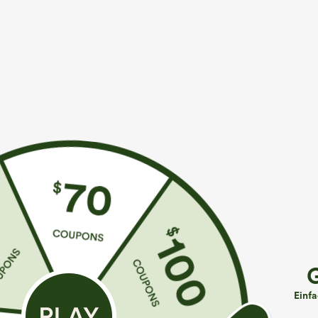
Mehr zum Verlieben
Buy 2, 10% Off | Buy 3, 20% 
€31,95 EUR
€26,95 EUR
€35,95 EUR
€31,95 EUR
Kaufen Sie 2 Stück für 52,62
Kaufen Sie 2 Stück für 52,62
B
€ oder 4 Stück für 105,24 €.
€ oder 4 Stück für 105,24 €.
R
S
Hochtaillierte Hose mit
Halara Flex™ Dehnbare
Kordelzug und Taschen,
Stoffhose mit hohem Bund,
H
+19
+25
Einf
weitem Bein, lässig und
Waffelmuster, Seitentaschen
m
locker in Leinenoptik
und weitem Bein
g