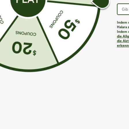
w
PRODUKT ID: 02761377
Indem d
Halara 
Indem d
Passform & Features
die Al
die Akt
erkenne
flacher Bund
lässig
Maxi
mit hohem 
Stoff & Pflege
Material
92 % Viskose und 8 % Elasthan
Pflegehinweise