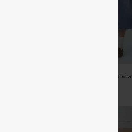
€26,95 EUR
€44,95 EUR
id-Rise Midi-Jeansrock im A-
Halara Flex™ Midi-Rock mit hoher 
 mit kontrastierendem Leoparden-
verwaschenem Denim mit Taschen
hen
Linien-Form