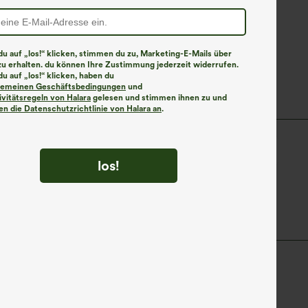
eitem Bein, lässig
u auf „los!“ klicken, stimmen du zu, Marketing-E-Mails über
zu erhalten. du können Ihre Zustimmung jederzeit widerrufen.
u auf „los!“ klicken, haben du
lgemeinen Geschäftsbedingungen
und
ivitätsregeln von Halara
gelesen und stimmen ihnen zu und
n die Datenschutzrichtlinie von Halara an
.
Bund
Trapez
Vier-Wege-Stretch
A-Linie
los!