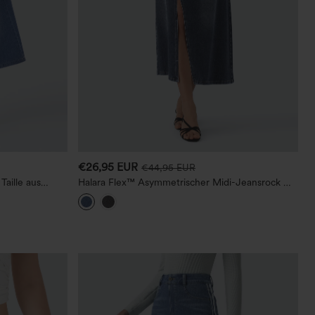
€26,95 EUR
€44,95 EUR
Taille aus
Halara Flex™ Asymmetrischer Midi-Jeansrock mit
 — lässige A-
hoher Taille und Taschen