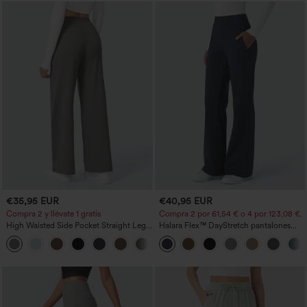
€35,95 EUR
€40,95 EUR
Compra 2 y llévate 1 gratis
Compra 2 por 61,54 € o 4 por 123,08 €.
High Waisted Side Pocket Straight Leg
Halara Flex™ DayStretch pantalones
Work Pants
acampanados de trabajo de tiro medio
+23
con bolsillo lateral con cremallera