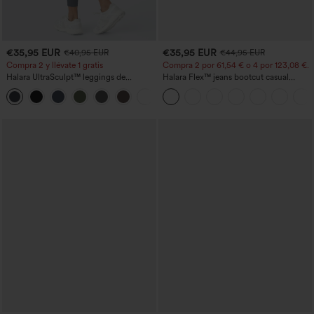
€35,95 EUR
€35,95 EUR
€40,95 EUR
€44,95 EUR
Compra 2 y llévate 1 gratis
Compra 2 por 61,54 € o 4 por 123,08 €.
Halara UltraSculpt™ leggings de
Halara Flex™ jeans bootcut casual
entrenamiento moldeadores de talle alto
lavados, de talle alto y con bolsillos
+11
con fruncido trasero que realza los
glúteos, control de abdomen y bolsillos