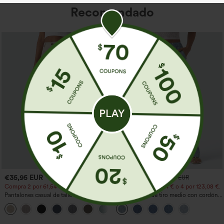
Recomendado
€35,95 EUR
€44,95 EUR
€49,95 EUR
Compra 2 por 61,54 € o 4 por 123,08 €.
Compra 2 por 61,54 € o 4 por 123,08 €.
Pantalones casual de talle alto y pierna
Jeans casual de tiro medio con cordón y
recta con tacto de lino y bolsillos
bolsillos
+5