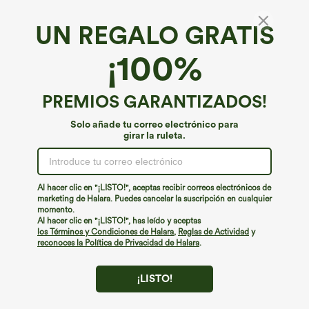
UN REGALO GRATIS
¡100%
PREMIOS GARANTIZADOS!
Solo añade tu correo electrónico para
girar la ruleta.
¡Ups!
No podemos encontrar la página que estás buscando.
Al hacer clic en "¡LISTO!", aceptas recibir correos electrónicos de
marketing de Halara. Puedes cancelar la suscripción en cualquier
momento.
Seguir comprando
Al hacer clic en "¡LISTO!", has leído y aceptas
los Términos y Condiciones de Halara
,
Reglas de Actividad
y
reconoces la Política de Privacidad de Halara
.
¡LISTO!