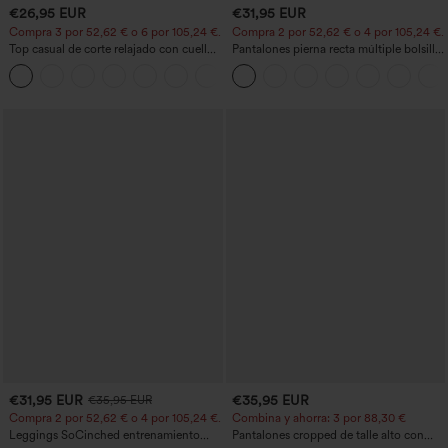
€26,95 EUR
€31,95 EUR
Compra 3 por 52,62 € o 6 por 105,24 €.
Compra 2 por 52,62 € o 4 por 105,24 €.
Top casual de corte relajado con cuello
Pantalones pierna recta múltiple bolsillo
redondo y mangas murciélago.
botón tiro alto
+1
€31,95 EUR
€35,95 EUR
€35,95 EUR
Compra 2 por 52,62 € o 4 por 105,24 €.
Combina y ahorra: 3 por 88,30 €
Leggings SoCinched entrenamiento
Pantalones cropped de talle alto con