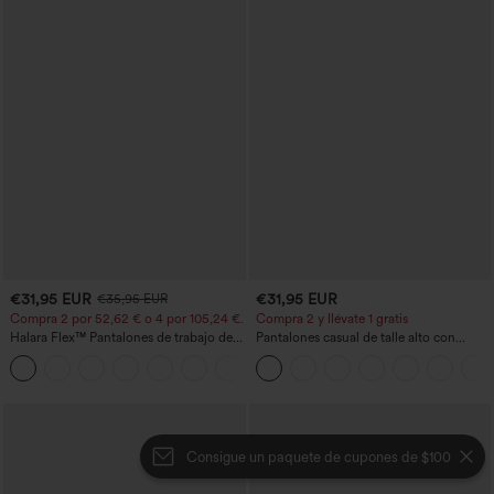
€31,95 EUR
€31,95 EUR
€35,95 EUR
Compra 2 por 52,62 € o 4 por 105,24 €.
Compra 2 y llévate 1 gratis
Halara Flex™ Pantalones de trabajo de
Pantalones casual de talle alto con
talle alto, moldeadores del cuerpo, que
cordón, pernera ancha, en mezcla de
+10
estilizan la cintura, con bolsillos, de
lino y con bolsillos
pierna ancha en micro‑waffle
Consigue un paquete de cupones de $100