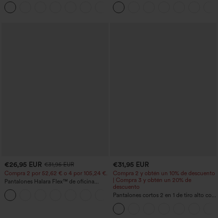
moldeador abdomen bolsillo lateral tiro
bolsillos con cremallera y efecto lino
+16
alto
€26,95 EUR
€31,95 EUR
€31,95 EUR
Compra 2 por 52,62 € o 4 por 105,24 €.
Compra 2 y obtén un 10% de descuento
| Compra 3 y obtén un 20% de
Pantalones Halara Flex™ de oficina
descuento
anchos plisados de tiro alto con bolsillos
+21
en tela tipo gofre
Pantalones cortos 2 en 1 de tiro alto con
bolsillo interior y trasero