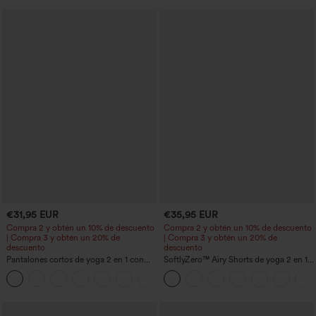
€31,95 EUR
€35,95 EUR
Compra 2 y obtén un 10% de descuento
Compra 2 y obtén un 10% de descuento
| Compra 3 y obtén un 20% de
| Compra 3 y obtén un 20% de
descuento
descuento
Pantalones cortos de yoga 2 en 1 con
SoftlyZero™ Airy Shorts de yoga 2 en 1
bolsillo trasero de talle muy alto y
InstantCool de talle súper alto, 7" con
+20
bolsillo lateral oculto de 5&#39;&#39;
bolsillos
de longitud más larga