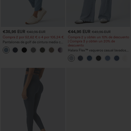
€35,95 EUR
€44,95 EUR
€40,95 EUR
€49,95 EUR
Compra 2 por 52,62 € o 4 por 105,24 €.
Compra 2 y obtén un 10% de descuento
| Compra 3 y obtén un 20% de
Pantalones de golf de cintura media con
descuento
cordón, dobladillo curvo, secado rápido,
+2
de corte cónico y con bolsillos - UPF40+
Halara Flex™ vaqueros casual lavados
asimétricos de tiro bajo con bolsillos
con cremallera, corte baggy y pierna
ancha