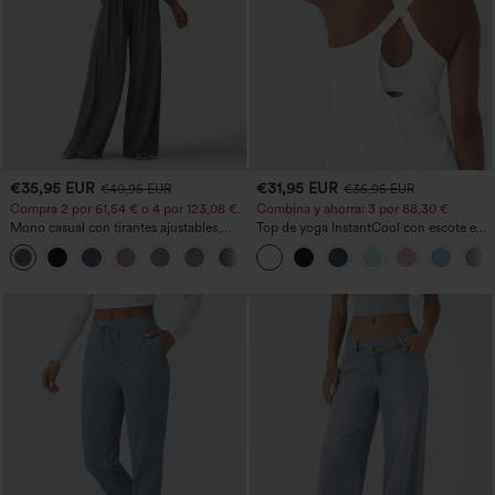
€35,95 EUR
€31,95 EUR
€40,95 EUR
€35,95 EUR
Compra 2 por 61,54 € o 4 por 123,08 €.
Combina y ahorra: 3 por 88,30 €
Mono casual con tirantes ajustables,
Top de yoga InstantCool con escote en
fruncidos, pierna ancha, tejido jaspeado
U y bajo curvado - UPF50+
+10
y bolsillos - Easy Peezy