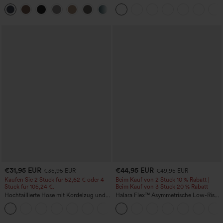
mittlerer Bundhöhe, seitlicher
schnelltrocknende Golfhose mit schmal
+12
Reißverschlusstasche und
zulaufendem Schnitt, abgerundetem
Work‑Flare‑Schnitt
Saum und Taschen – UPF 40+
€31,95 EUR
€44,95 EUR
€35,95 EUR
€49,95 EUR
Kaufen Sie 2 Stück für 52,62 € oder 4
Beim Kauf von 2 Stück 10 % Rabatt |
Stück für 105,24 €.
Beim Kauf von 3 Stück 20 % Rabatt
Hochtaillierte Hose mit Kordelzug und
Halara Flex™ Asymmetrische Low-Rise-
Taschen, weitem Bein, lässig und locker
Jeans mit Reißverschlusstaschen,
+15
in Leinenoptik
Baggy-Stil, weitem Bein, gewaschen,
lässig