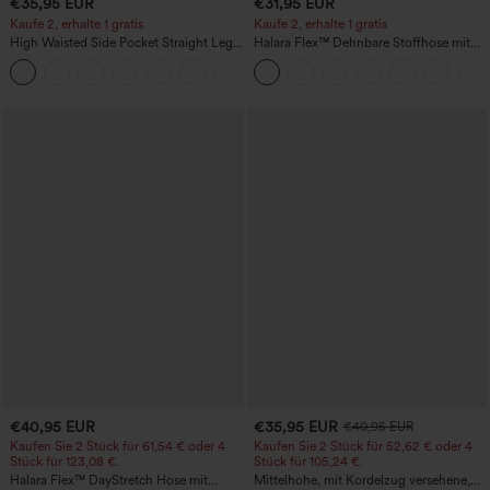
€35,95 EUR
€31,95 EUR
Kaufe 2, erhalte 1 gratis
Kaufe 2, erhalte 1 gratis
High Waisted Side Pocket Straight Leg
Halara Flex™ Dehnbare Stoffhose mit
Work Pants
hohem Bund und Seitentasche hinten
+23
€40,95 EUR
€35,95 EUR
€40,95 EUR
Kaufen Sie 2 Stück für 61,54 € oder 4
Kaufen Sie 2 Stück für 52,62 € oder 4
Stück für 123,08 €.
Stück für 105,24 €.
Halara Flex™ DayStretch Hose mit
Mittelhohe, mit Kordelzug versehene,