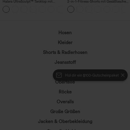
Halara UltraSculpt™ Tanktop mit
2-in-1-Fitness-Shorts mit Gesäßtasche
Rundhalsausschnitt und
und seitlicher versteckter Tasche 6,3 cm
+11
geschwungenem Saum
Hosen
Kleider
Shorts & Radlerhosen
Jeansstoff
Leggings
Hol dir ein $100-Gutscheinpaket
Oberteile
Röcke
Overalls
Große Größen
Jacken & Oberbekleidung