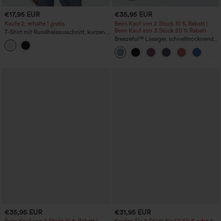
€17,95 EUR
€35,95 EUR
Kaufe 2, erhalte 1 gratis
Beim Kauf von 2 Stück 10 % Rabatt |
Beim Kauf von 3 Stück 20 % Rabatt
T-Shirt mit Rundhalsausschnitt, kurzen
Ärmeln und Rüschen-Saum, lässig im
Breezeful™ Lässiger, schnelltrocknender
Leinen-Look
2-in-1-Flowy-Maxirock mit hoher Taille
und Rüschen
€35,95 EUR
€31,95 EUR