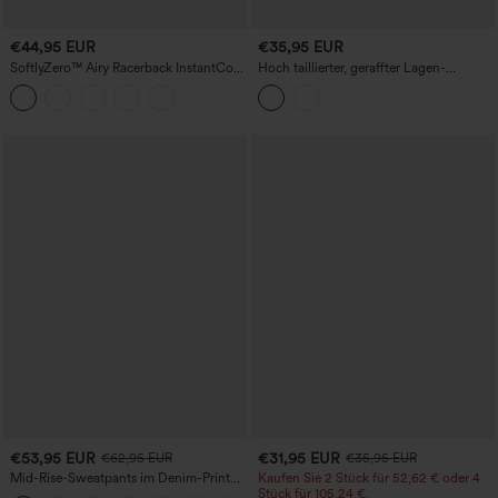
€44,95 EUR
€35,95 EUR
SoftlyZero™ Airy Racerback InstantCool
Hoch taillierter, geraffter Lagen-
lässiges Slipkleid mit Taschen, Cups
Minirock im lässigen Leinen-Look
DD-F
€53,95 EUR
€31,95 EUR
€62,95 EUR
€35,95 EUR
Mid-Rise-Sweatpants im Denim-Print
Kaufen Sie 2 Stück für 52,62 € oder 4
aus French Terry, lässig, mit Taschen
Stück für 105,24 €.