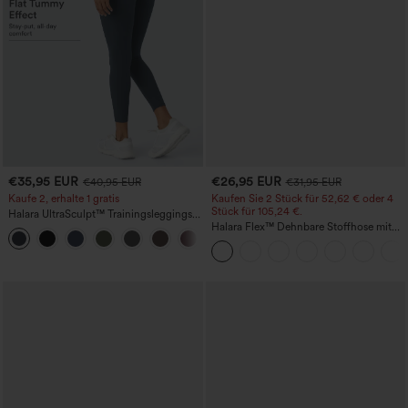
€35,95 EUR
€26,95 EUR
€40,95 EUR
€31,95 EUR
Kaufe 2, erhalte 1 gratis
Kaufen Sie 2 Stück für 52,62 € oder 4
Stück für 105,24 €.
Halara UltraSculpt™ Trainingsleggings
mit hohem Bund – raffende Push-up-
Halara Flex™ Dehnbare Stoffhose mit
+11
Po-Form, Bauchkontrolle, Taschen und
hohem Bund, Waffelmuster,
formende Passform
Seitentaschen und weitem Bein