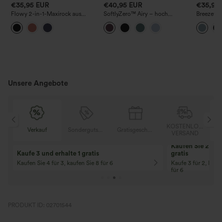
€35,95 EUR
€40,95 EUR
€35,95
Flowy 2-in-1-Maxirock aus
SoftlyZero™ Airy – hoch
Breezeful
Mesh mit hohem Bund
taillierter, luftig-gestufter
gewickelt
Minirock mit Rüschen-Saum, 2-
hohem Bu
in-1 InstantCool, etwas längere
hinten, s
Casual-Variante mit Tasche
Unsere Angebote
OSER
KOSTENLOSER
Verkauf
Sondergutschein
Gratisgeschenke
D
VERSAND
Kaufen Sie 2 und 
Kaufe 3 und erhalte 1 gratis
gratis
Kaufen Sie 4 für 3, kaufen Sie 8 für 6
Kaufe 3 für 2, Kauf
für 6
PRODUKT ID: 02701544