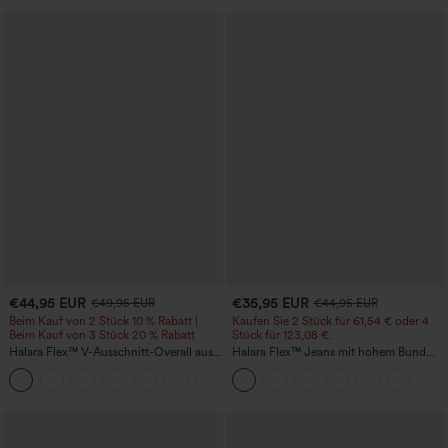
€44,95 EUR
€35,95 EUR
€49,95 EUR
€44,95 EUR
Beim Kauf von 2 Stück 10 % Rabatt |
Kaufen Sie 2 Stück für 61,54 € oder 4
Beim Kauf von 3 Stück 20 % Rabatt
Stück für 123,08 €.
Halara Flex™ V-Ausschnitt-Overall aus
Halara Flex™ Jeans mit hohem Bund
gewaschenem Denim mit Taschen –
und Taschen, gewaschener, lässiger
+1
lässig
Bootcut