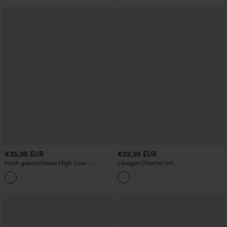
€35,95 EUR
€22,95 EUR
Hoch geschnittener High-Low-
Lässiges Oberteil mit
Midirock im Karo-Design, fließend und
Rundhalsausschnitt und
lässig, in Leinen-Optik, mit Taschen
Fledermausärmeln, Leinen-Optik