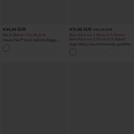
€44,95 EUR
€31,95 EUR
€35,95 EUR
Mix & Match: 3 für 88,30 €
Beim Kauf von 2 Stück 10 % Rabatt |
Beim Kauf von 3 Stück 20 % Rabatt
Halara Flex™ hoch taillierte Baggy-
Jeans mit Taschen, weitem Bein,
High-Waist, bauchformender, geraffter
+2
stonewashed, lässig
Midirock mit geschwungenem Saum, 2-
in-1 Fleece/PU, lässig