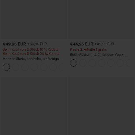
€49,95 EUR
€44,95 EUR
€53,95 EUR
€49,95 EUR
Beim Kauf von 2 Stück 10 % Rabatt |
Kaufe 2, erhalte 1 gratis
Beim Kauf von 3 Stück 20 % Rabatt
Boot-Ausschnitt, ärmelloser Work-
Hoch taillierte, konische, einfarbige
Jumpsuit mit seitlicher Bindung,
Anzughose mit Seitentaschen
kühlender Cool-Touch-Effekt, gestreift
+8
und mit Taschen – Easy Peezy Edition