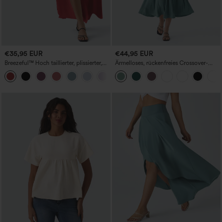
€35,95 EUR
€44,95 EUR
Breezeful™ Hoch taillierter, plissierter,
Ärmelloses, rückenfreies Crossover-
schnell trocknender 2-in-1-Flowy-Maxi-
Midi-Kleid mit fließendem Schnitt und
+3
Freizeitrock mit Schlitz
Taschen