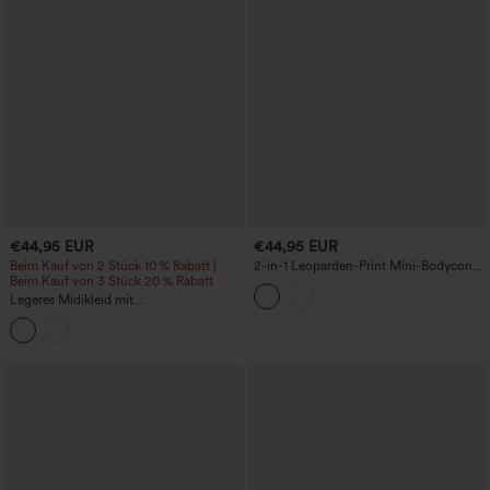
€44,95 EUR
€44,95 EUR
Beim Kauf von 2 Stück 10 % Rabatt |
2-in-1 Leoparden-Print Mini-Bodycon-
Beim Kauf von 3 Stück 20 % Rabatt
Rock mit hoher Taille, bauchformend,
gerafft und mit geschwungenem Saum,
Legeres Midikleid mit
lässig
Rundhalsausschnitt, Racerback und
Taschen