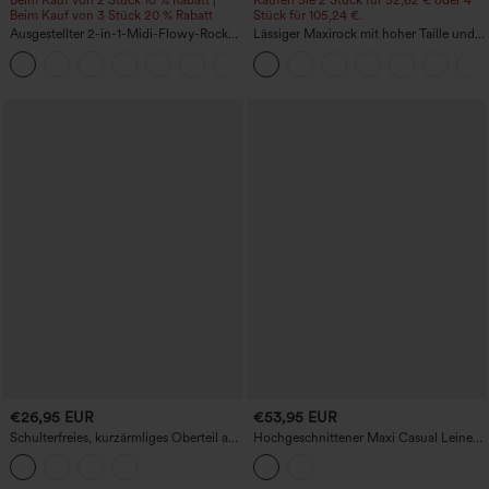
Beim Kauf von 2 Stück 10 % Rabatt |
Kaufen Sie 2 Stück für 52,62 € oder 4
Beim Kauf von 3 Stück 20 % Rabatt
Stück für 105,24 €.
Ausgestellter 2-in-1-Midi-Flowy-Rock
Lässiger Maxirock mit hoher Taille und
mit hohem Bund, Kordelzug,
Kordelzug in Leinenoptik
+15
kontrastierendem Netz und
Seitentaschen
€26,95 EUR
€53,95 EUR
Schulterfreies, kurzärmliges Oberteil aus
Hochgeschnittener Maxi Casual Leinen-
Baumwolle mit Rüschen
Look Tellerrock