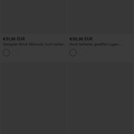
€31,95 EUR
€35,95 EUR
Gerippter Strick-Minirock, hoch tailliert,
Hoch taillierter, geraffter Lagen-
2-in-1-Design mit ausgestelltem Schnitt,
Minirock im lässigen Leinen-Look
lässig, aus Leinenmischung, mit Taschen