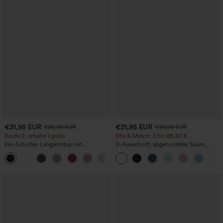
€31,95 EUR
€31,95 EUR
€35,95 EUR
€35,95 EUR
Kaufe 2, erhalte 1 gratis
Mix & Match: 3 für 88,30 €
Ein-Schulter-Langarmtop mit
U-Ausschnitt, abgerundeter Saum,
Daumenloch, geschwungener Saum
InstantCool Yoga-Trägertop – UPF50+
+3
(High-Low), schnell trocknend – Yoga-
Sporttop mit integriertem BH