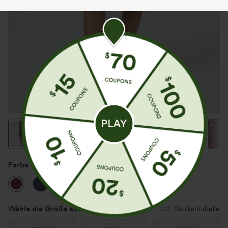
Farbe
Pomegranate
Wähle die Größe aus
(US)
Größentabelle