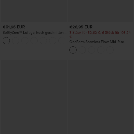
€31,95 EUR
€26,95 EUR
SoftlyZero™ Luftige, hoch geschnittene,
3 Stück für 52,62 €, 6 Stück für 105,24
geraffte InstantCool-Yogashorts 3'' mit
€
+11
Taschen
OneForm Seamless Flow Mid-Rise
Yoga-Leggings - mittelhoher Bund,
bauchformend und mit Po-Lifting-
Effekt