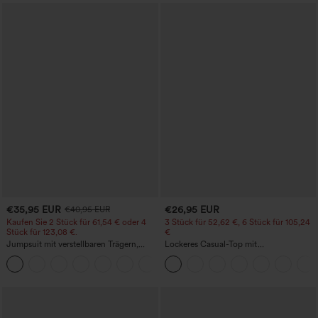
€35,95 EUR
€26,95 EUR
€40,95 EUR
Kaufen Sie 2 Stück für 61,54 € oder 4
3 Stück für 52,62 €, 6 Stück für 105,24
Stück für 123,08 €.
€
Jumpsuit mit verstellbaren Trägern,
Lockeres Casual-Top mit
gerafftem Detail, weitem Bein und
Rundhalsausschnitt und
+10
meliertem Stoff, lässig, mit Taschen -
Fledermausärmeln
Easy Peezy