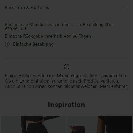
Passform & Features
flacher Bund
Seitentaschen
dekorative Knöpfe
Kostenloser Standardversand bei einer Bestellung über
€70,46 EUR
lässig
Midi
mit hohem Bund
Trapez
Einfache Rückgabe innerhalb von 30 Tagen
Einfache Bezahlung
A-Linie
Einige Artikel werden mit Markenlogo geliefert, andere ohne.
Ob ein Logo enthalten ist, kann je nach Produkt variieren.
Auch Stil und Farben können leicht abweichen.
Mehr erfahren
Inspiration