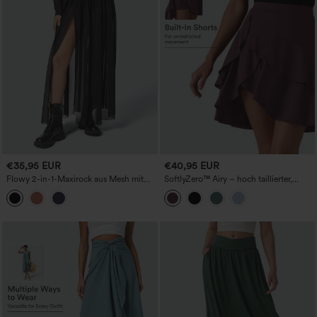
€35,95 EUR
€40,95 EUR
Flowy 2-in-1-Maxirock aus Mesh mit
SoftlyZero™ Airy – hoch taillierter,
hohem Bund
luftig-gestufter Minirock mit Rüschen-
Saum, 2-in-1 InstantCool, etwas längere
Casual-Variante mit Tasche