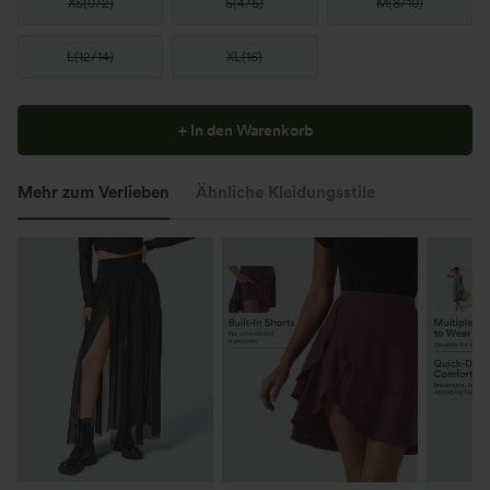
XS
(
0/2
)
S
(
4/6
)
M
(
8/10
)
L
(
12/14
)
XL
(
16
)
+ In den Warenkorb
Mehr zum Verlieben
Ähnliche Kleidungsstile