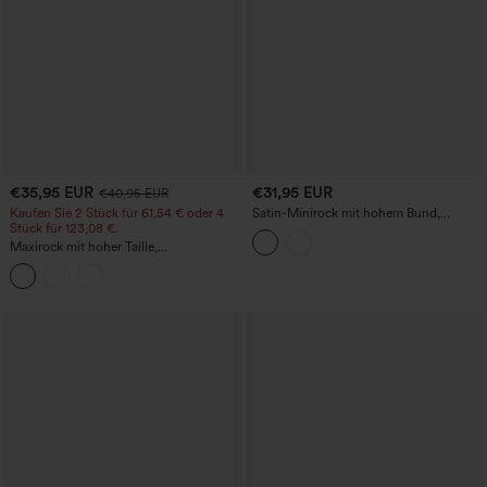
€35,95 EUR
€31,95 EUR
€40,95 EUR
Kaufen Sie 2 Stück für 61,54 € oder 4
Satin-Minirock mit hohem Bund,
Stück für 123,08 €.
gerüschtem Crossover-Saum, 2-in-1,
figurbetont, lässig
Maxirock mit hoher Taille,
bauchformend, mit Seitenschlitz und
Streifen, lässig, mit Taschen