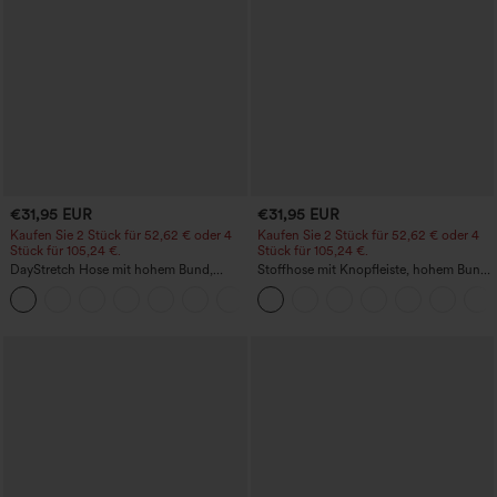
€31,95 EUR
€31,95 EUR
Kaufen Sie 2 Stück für 52,62 € oder 4
Kaufen Sie 2 Stück für 52,62 € oder 4
Stück für 105,24 €.
Stück für 105,24 €.
DayStretch Hose mit hohem Bund,
Stoffhose mit Knopfleiste, hohem Bund,
Barrel-Leg und Taschen
mehreren Taschen und geradem Bein
+5