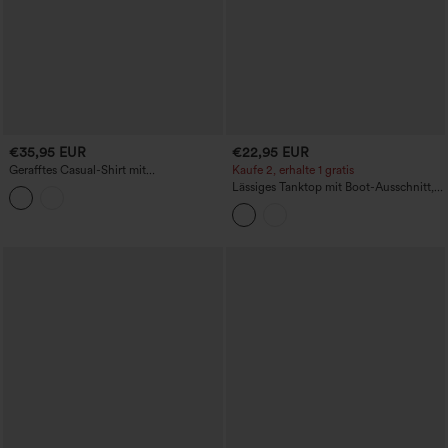
€35,95 EUR
€22,95 EUR
Gerafftes Casual-Shirt mit
Kaufe 2, erhalte 1 gratis
Käppchenärmeln in Leinenoptik
Lässiges Tanktop mit Boot-Ausschnitt,
seitlicher Bindung und Leinen-Optik