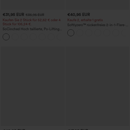
€31,95 EUR
€40,95 EUR
€35,95 EUR
Kaufen Sie 2 Stück für 52,62 € oder 4
Kaufe 2, erhalte 1 gratis
Stück für 105,24 €.
Softlyzero™ rückenfreies 2-in-1-Flare-
SoCinched Hoch taillierte, Po-Lifting
Trainingskleid – Wannabe – Easy Peezy
7/8-Trainingsleggings mit
+16
Bauchkontrolle und Seitentaschen