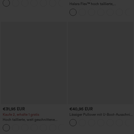
Halara Flex™ hoch taillierte,
figurformende Arbeitshose, die die Taille
schmaler wirken lässt, mit Taschen,
weitem Bein und Mikro-Waffelstruktur
€31,95 EUR
€40,95 EUR
Kaufe 2, erhalte 1 gratis
Lässiger Pullover mit U-Boot-Ausschnitt
und Fledermausärmeln.
Hoch taillierte, weit geschnittene
Freizeithose aus Leinenmischung mit
+5
Kordelzug und Taschen