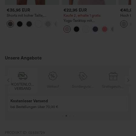
€35,95 EUR
€22,95 EUR
€40,95
Shorts mit hoher Taille,
Kaufe 2, erhalte 1 gratis
Hoch taill
plissierten Seitentaschen und
leinenähn
Yoga-Tanktop mit
+11
weitem Bein
Shorts mi
Rundhalsausschnitt, Racerback
und Raffung
Unsere Angebote
KOSTENLOSER
K
Gratisgeschenke
Verkauf
Sondergutschein
Gratisgeschenke
VERSAND
Kostenloser Versand
bei Bestellungen über 70,00 €
PRODUKT ID: 02838729