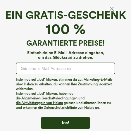
EIN GRATIS-GESCHENK
Hohe Taille Taschen Freizeit Shorts
100 %
4.3
(
15
)
€31,95 EUR
GARANTIERTE PREISE!
Einfach deine E-Mail-Adresse eingeben,
um das Glücksrad zu drehen.
Indem du auf „los!“ klicken, stimmen du zu, Marketing-E-Mails
über Halara zu erhalten. du können Ihre Zustimmung jederzeit
widerrufen.
Indem du auf „los!“ klicken, haben du
die Allgemeinen Geschäftsbedingungen
und
die Aktivitätsregeln von Halara
gelesen und stimmen ihnen zu
und
erkennen die Datenschutzrichtlinie von Halara an
.
los!