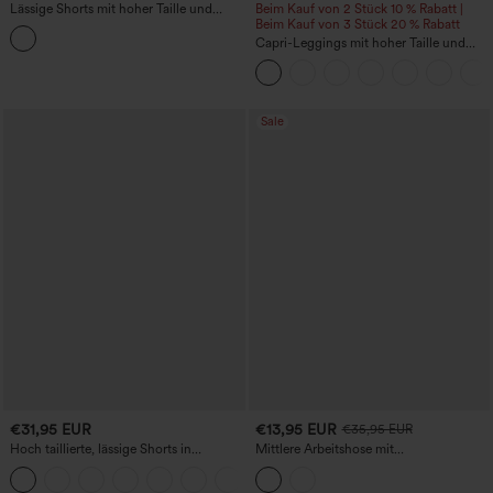
Lässige Shorts mit hoher Taille und
Beim Kauf von 2 Stück 10 % Rabatt |
mehreren Taschen, 6,3 cm
Beim Kauf von 3 Stück 20 % Rabatt
Capri-Leggings mit hoher Taille und
seitlichen Taschen
Sale
€31,95 EUR
€13,95 EUR
€35,95 EUR
Hoch taillierte, lässige Shorts in
Mittlere Arbeitshose mit
Leinenoptik mit Kordelzug und Taschen
Reißverschlusstasche, 9''