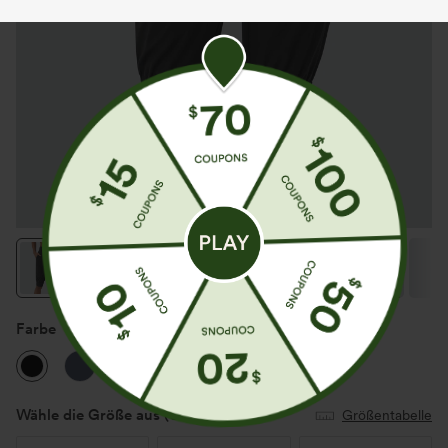
Farbe
Schwarz
Wähle die Größe aus
(US)
Größentabelle