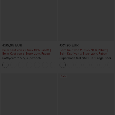
€35,95 EUR
€31,95 EUR
Beim Kauf von 2 Stück 10 % Rabatt |
Beim Kauf von 2 Stück 10 % Rabatt |
Beim Kauf von 3 Stück 20 % Rabatt
Beim Kauf von 3 Stück 20 % Rabatt
SoftlyZero™ Airy, superhoch
Super hoch taillierte 2-in-1-Yoga-Shorts
geschnittene 2-in-1 InstantCool Yoga-
mit Gesäßtasche und Seitentasche-
+23
Shorts 7" mit Taschen
längere Länge
Sale