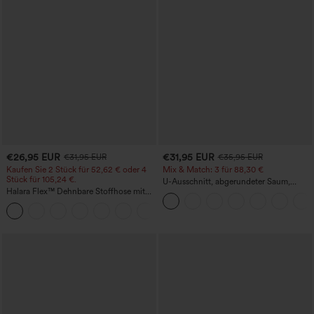
€26,95 EUR
€31,95 EUR
€31,95 EUR
€35,95 EUR
Kaufen Sie 2 Stück für 52,62 € oder 4
Mix & Match: 3 für 88,30 €
Stück für 105,24 €.
U-Ausschnitt, abgerundeter Saum,
Halara Flex™ Dehnbare Stoffhose mit
InstantCool Yoga-Trägertop – UPF50+
hohem Bund, Waffelmuster,
+21
Seitentaschen und weitem Bein