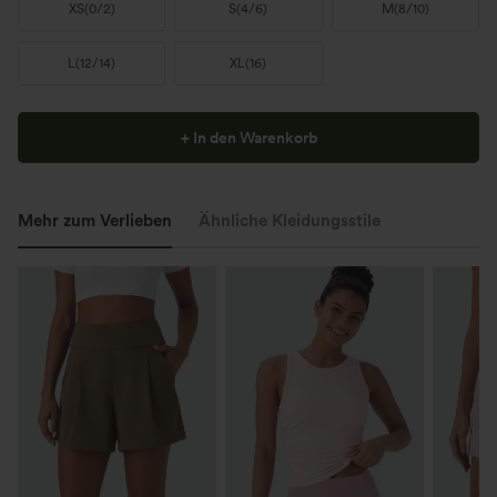
XS
(
0/2
)
S
(
4/6
)
M
(
8/10
)
L
(
12/14
)
XL
(
16
)
+ In den Warenkorb
Mehr zum Verlieben
Ähnliche Kleidungsstile