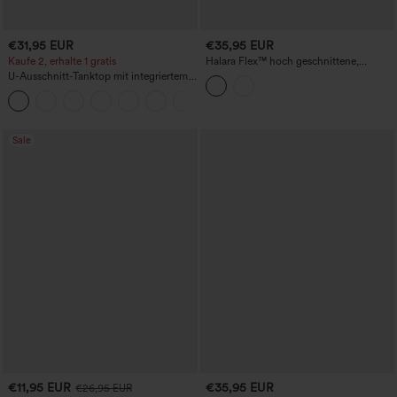
€31,95 EUR
€35,95 EUR
Kaufe 2, erhalte 1 gratis
Halara Flex™ hoch geschnittene,
bauchformende, lässige Denim-Shorts
U-Ausschnitt-Tanktop mit integriertem
9'' mit Taschen
BH, locker geschnitten, lässig
Sale
€11,95 EUR
€35,95 EUR
€26,95 EUR