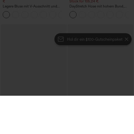
€
Stück für 105,24 €.
Legere Bluse mit V-Ausschnitt und
DayStretch Hose mit hohem Bund,
kurzen Puffärmeln
Barrel-Leg und Taschen
Hol dir ein $100-Gutscheinpaket
€31,95 EUR
€31,95 EUR
€35,95 EUR
€35,95 EUR
Kaufen Sie 2 Stück für 52,62 € oder 4
Kaufe 2, erhalte 1 gratis
Stück für 105,24 €.
Ein-Schulter-Langarmtop mit
Halara Flex™ hoch taillierte,
Daumenloch, geschwungener Saum
figurformende Arbeitshose, die die Taille
(High-Low), schnell trocknend – Yoga-