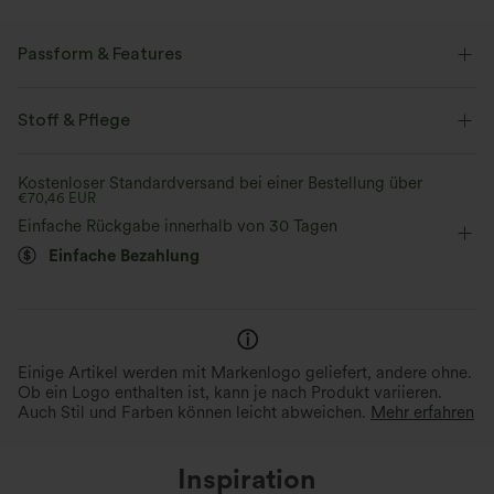
Passform & Features
flacher Bund
Seitentaschen
Raffung
überziehen
Stoff & Pflege
lässig
22,8 cm
mit hohem Bund
eng geschnitten
Kostenloser Standardversand bei einer Bestellung über
€70,46 EUR
Mittlere Dehnung
Vier-Wege-Stretch
Lässig
Einfache Rückgabe innerhalb von 30 Tagen
Einfache Bezahlung
Einige Artikel werden mit Markenlogo geliefert, andere ohne.
Ob ein Logo enthalten ist, kann je nach Produkt variieren.
Auch Stil und Farben können leicht abweichen.
Mehr erfahren
Inspiration