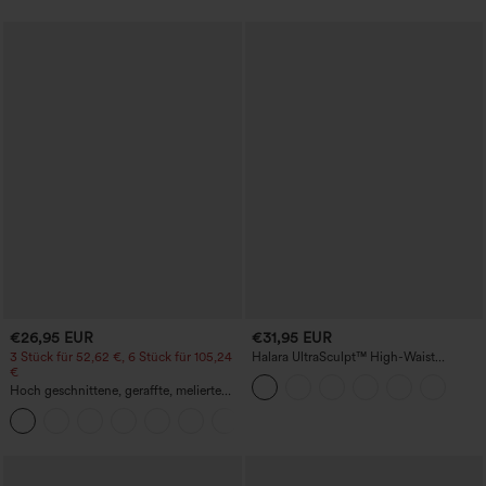
€26,95 EUR
€31,95 EUR
3 Stück für 52,62 €, 6 Stück für 105,24
Halara UltraSculpt™ High-Waist
€
Shaping-Trainingsleggings in Pedal-
Pusher-Länge – po-liftend,
Hoch geschnittene, geraffte, melierte
bauchformend, mit Taschen
Yoga-Pedal-Pusher-Joggers mit
+4
Taschen