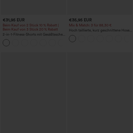
€31,95 EUR
€35,95 EUR
Beim Kauf von 2 Stück 10 % Rabatt |
Mix & Match: 3 für 88,30 €
Beim Kauf von 3 Stück 20 % Rabatt
Hoch taillierte, kurz geschnittene Hose
2-in-1-Fitness-Shorts mit Gesäßtasche
mit Reißverschlusstasche in Leinenoptik
und seitlicher versteckter Tasche 6,3 cm
+25