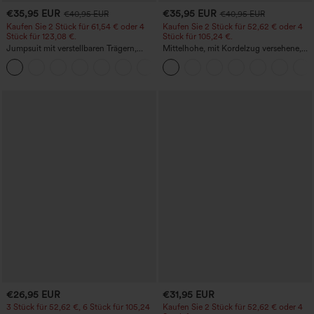
€35,95 EUR
€35,95 EUR
€40,95 EUR
€40,95 EUR
Kaufen Sie 2 Stück für 61,54 € oder 4
Kaufen Sie 2 Stück für 52,62 € oder 4
Stück für 123,08 €.
Stück für 105,24 €.
Jumpsuit mit verstellbaren Trägern,
Mittelhohe, mit Kordelzug versehene,
gerafftem Detail, weitem Bein und
schnelltrocknende Golfhose mit schmal
+10
meliertem Stoff, lässig, mit Taschen -
zulaufendem Schnitt, abgerundetem
Easy Peezy
Saum und Taschen – UPF 40+
€26,95 EUR
€31,95 EUR
3 Stück für 52,62 €, 6 Stück für 105,24
Kaufen Sie 2 Stück für 52,62 € oder 4