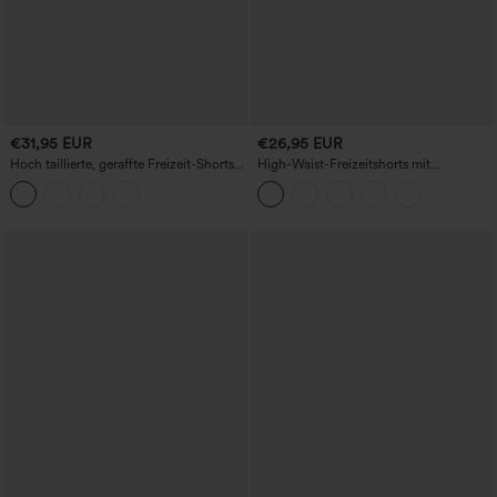
€31,95 EUR
€26,95 EUR
Hoch taillierte, geraffte Freizeit-Shorts
High-Waist-Freizeitshorts mit
mit integriertem Slip, 2,5''
geschwungenem Saum, 3''
Innenbeinlänge, mit Taschen