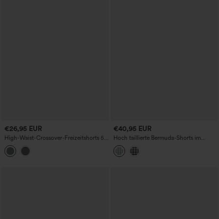
€26,95 EUR
€40,95 EUR
High-Waist-Crossover-Freizeitshorts 5''
Hoch taillierte Bermuda-Shorts im
mit Taschen
Gingham-Karo mit Kordelzug, im
lässigen Resort-Baggy-Schnitt, mit
Taschen.