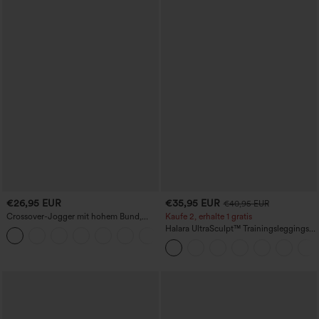
€26,95 EUR
€35,95 EUR
€40,95 EUR
Crossover-Jogger mit hohem Bund,
Kaufe 2, erhalte 1 gratis
Taschen und Kordelzug
Halara UltraSculpt™ Trainingsleggings
+8
mit hohem Bund – raffende Push-up-
Po-Form, Bauchkontrolle, Taschen und
formende Passform