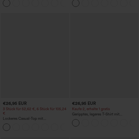
+15
in Leinenoptik
Bauchkontrolle und Seitentaschen
€26,95 EUR
€26,95 EUR
3 Stück für 52,62 €, 6 Stück für 105,24
Kaufe 2, erhalte 1 gratis
€
Geripptes, legeres T‑Shirt mit
Lockeres Casual-Top mit
quadratischem Ausschnitt,
Rundhalsausschnitt und
Schmetterlingsärmeln und Raffung
+1
Fledermausärmeln