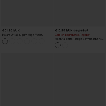
€31,95 EUR
€13,95 EUR
€31,95 EUR
Halara UltraSculpt™ High-Waist
Zeitlich begrenztes Angebot
Shaping-Trainingsleggings in Pedal-
Hoch taillierte, lässige Bermudashorts
Pusher-Länge – po-liftend,
mit Leopardenmuster und Taschen
bauchformend, mit Taschen