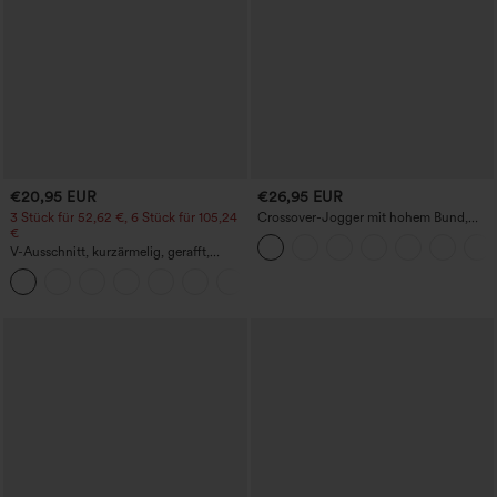
€20,95 EUR
€26,95 EUR
3 Stück für 52,62 €, 6 Stück für 105,24
Crossover-Jogger mit hohem Bund,
€
Taschen und Kordelzug
V-Ausschnitt, kurzärmelig, gerafft,
locker geschnittenes Top
+1