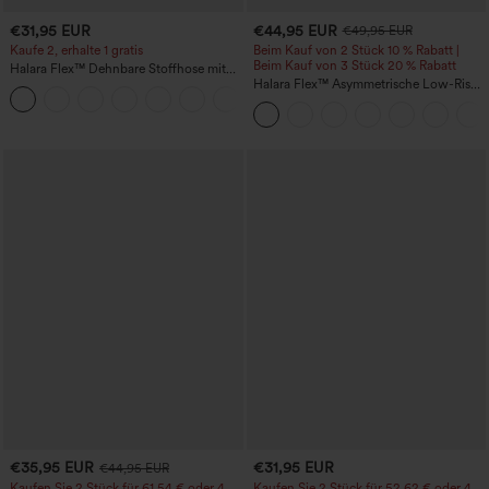
€31,95 EUR
€44,95 EUR
€49,95 EUR
Kaufe 2, erhalte 1 gratis
Beim Kauf von 2 Stück 10 % Rabatt |
Beim Kauf von 3 Stück 20 % Rabatt
Halara Flex™ Dehnbare Stoffhose mit
hohem Bund und Seitentasche hinten
Halara Flex™ Asymmetrische Low-Rise-
+13
Jeans mit Reißverschlusstaschen,
Baggy-Stil, weitem Bein, gewaschen,
lässig
€35,95 EUR
€31,95 EUR
€44,95 EUR
Kaufen Sie 2 Stück für 61,54 € oder 4
Kaufen Sie 2 Stück für 52,62 € oder 4