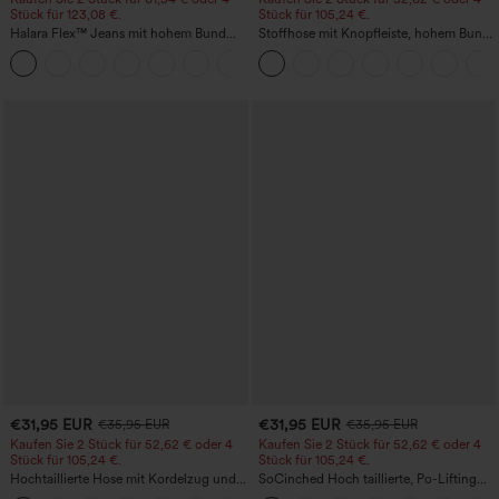
Stück für 123,08 €.
Stück für 105,24 €.
Halara Flex™ Jeans mit hohem Bund
Stoffhose mit Knopfleiste, hohem Bund,
und Taschen, gewaschener, lässiger
mehreren Taschen und geradem Bein
+5
Bootcut
€31,95 EUR
€31,95 EUR
€35,95 EUR
€35,95 EUR
Kaufen Sie 2 Stück für 52,62 € oder 4
Kaufen Sie 2 Stück für 52,62 € oder 4
Stück für 105,24 €.
Stück für 105,24 €.
Hochtaillierte Hose mit Kordelzug und
SoCinched Hoch taillierte, Po-Lifting
Taschen, weitem Bein, lässig und locker
7/8-Trainingsleggings mit