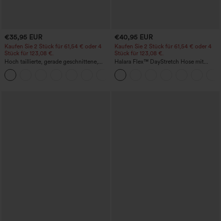
€35,95 EUR
€40,95 EUR
Kaufen Sie 2 Stück für 61,54 € oder 4
Kaufen Sie 2 Stück für 61,54 € oder 4
Stück für 123,08 €.
Stück für 123,08 €.
Hoch taillierte, gerade geschnittene,
Halara Flex™ DayStretch Hose mit
legere Leinen-Optik-Hose mit Taschen
mittlerer Bundhöhe, seitlicher
+5
Reißverschlusstasche und
Work‑Flare‑Schnitt