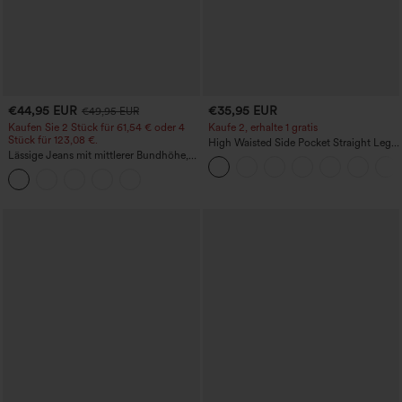
€44,95 EUR
€35,95 EUR
€49,95 EUR
Kaufen Sie 2 Stück für 61,54 € oder 4
Kaufe 2, erhalte 1 gratis
Stück für 123,08 €.
High Waisted Side Pocket Straight Leg
Lässige Jeans mit mittlerer Bundhöhe,
Work Pants
Kordelzug und Taschen