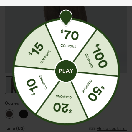
Couleur
Demitasse
Taille
(US)
Guide des tailles