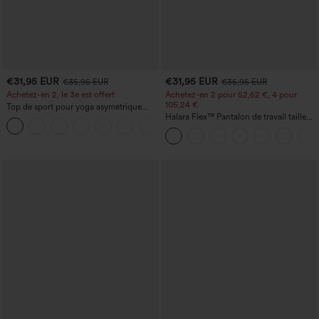
€31,95 EUR
€31,95 EUR
€35,95 EUR
€35,95 EUR
Achetez-en 2, le 3e est offert
Achetez-en 2 pour 52,62 €, 4 pour
105,24 €
Top de sport pour yoga asymétrique
(une épaule) à manches longues avec
Halara Flex™ Pantalon de travail taille
+3
ouverture pour le pouce, ourlet arrondi
haute sculptant la silhouette, gainant la
haut-bas, séchage rapide, soutien-gorge
taille, avec poches, jambe large en
intégré.
micro-gaufre