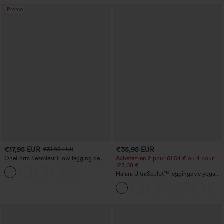
Promo
€17,95 EUR
€35,95 EUR
€31,95 EUR
OneForm Seamless Flow legging de
Achetez-en 2 pour 61,54 € ou 4 pour
yoga taille haute, gainant pour le ventre
123,08 €.
et effet rehausseur de fesses
Halara UltraSculpt™ leggings de yoga
taille haute, gainants avec contrôle du
ventre, coupe bootcut, à poches