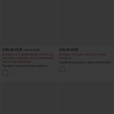
€35,95 EUR
€31,95 EUR
€40,95 EUR
Achetez-en 2 et bénéficiez de 10 % de
Achetez-en 2 pour 52,62 €, 4 pour
réduction | Achetez-en 3 et bénéficiez
105,24 €
de 20 % de réduction
DayStretch pantalon décontracté taille
Pantalon de travail ample taille mi-
haute à jambe en forme de tonneau
haute, coupe « barrel » (jambe en forme
avec poches
+3
de tonneau) avec poches