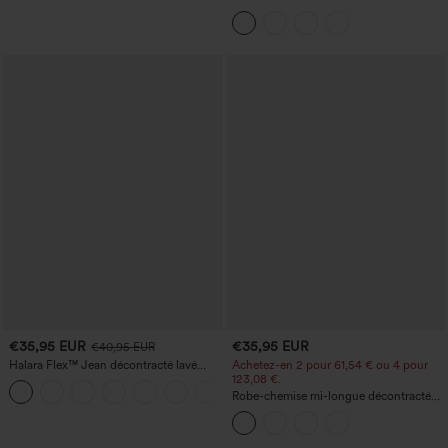
ronde, sans manches, avec soutien-
gorge intégré et ourlet à volants
€35,95 EUR
€35,95 EUR
€40,95 EUR
Halara Flex™ Jean décontracté lavé
Achetez-en 2 pour 61,54 € ou 4 pour
taille haute à poche croisée
123,08 €.
+1
Robe-chemise mi-longue décontractée
à col, mancherons, ceinturée, ourlet
fendu incurvé et poches