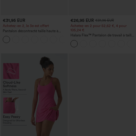
€31,95 EUR
€26,95 EUR
€31,95 EUR
Achetez-en 2, le 3e est offert
Achetez-en 2 pour 52,62 €, 4 pour
105,24 €
Pantalon décontracté taille haute à
cordon, coupe large en mélange de lin,
Halara Flex™ Pantalon de travail à taille
+5
avec poches
haute, jambe large, avec poches, en
maille gaufrée