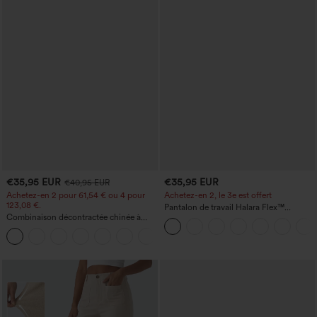
€35,95 EUR
€35,95 EUR
€40,95 EUR
Achetez-en 2 pour 61,54 € ou 4 pour
Achetez-en 2, le 3e est offert
123,08 €.
Pantalon de travail Halara Flex™
Combinaison décontractée chinée à
DayStretch à taille haute, avec poches et
bretelles réglables, fronces et jambes
coupe droite
+10
larges, avec poches — facile comme
tout