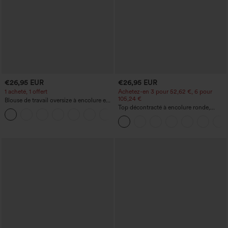
€26,95 EUR
€26,95 EUR
1 acheté, 1 offert
Achetez-en 3 pour 52,62 €, 6 pour
105,24 €
Blouse de travail oversize à encolure en
V, manches courtes, en tissu
Top décontracté à encolure ronde,
+1
anti‑froissage
manches chauve-souris et coupe ample