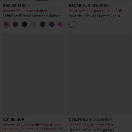
€40,95 EUR
€31,95 EUR
€35,95 EUR
Achetez-en 2, le 3e est offert
Mix & Match : 3 pour 88,30 € EUR
SoftlyZero™ Robe active en peluche dos
Débardeur de yoga InstantCool à
nu — Édition Hyper Facile
encolure en U et ourlet arrondi –
+29
UPF50+
€31,95 EUR
€35,95 EUR
€40,95 EUR
Achetez-en 2 et bénéficiez de 10 % de
Achetez-en 2, le 3e est offert
réduction | Achetez-en 3 et bénéficiez
Halara UltraSculpt™ leggings