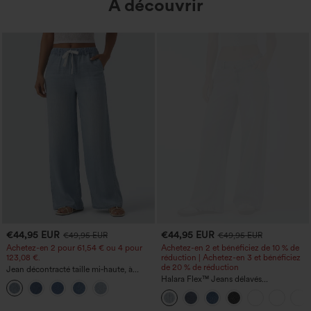
À découvrir
€44,95 EUR
€44,95 EUR
€49,95 EUR
€49,95 EUR
Achetez-en 2 pour 61,54 € ou 4 pour
Achetez-en 2 et bénéficiez de 10 % de
123,08 €.
réduction | Achetez-en 3 et bénéficiez
de 20 % de réduction
Jean décontracté taille mi‑haute, à
cordon de serrage, avec poches
Halara Flex™ Jeans délavés
décontractés, coupe baggy à jambe
large, taille basse asymétrique, poches
zippées