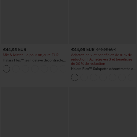
€44,95 EUR
€44,95 EUR
€49,95 EUR
Mix & Match : 3 pour 88,30 € EUR
Achetez-en 2 et bénéficiez de 10 % de
réduction | Achetez-en 3 et bénéficiez
Halara Flex™ jean délavé décontracté
de 20 % de réduction
taille haute à poches, coupe baggy à
+2
jambe large
Halara Flex™ Salopette décontractée en
denim lavé à encolure en V avec poche