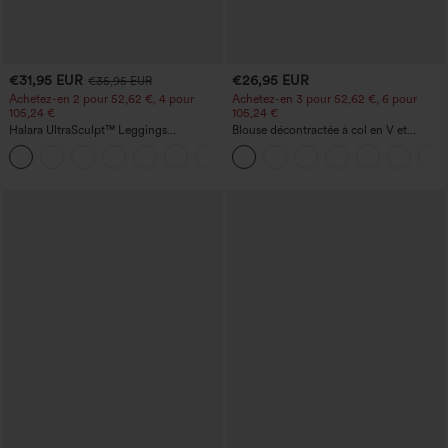
€31,95 EUR
€26,95 EUR
€35,95 EUR
Achetez-en 2 pour 52,62 €, 4 pour
Achetez-en 3 pour 52,62 €, 6 pour
105,24 €
105,24 €
Halara UltraSculpt™ Leggings
Blouse décontractée à col en V et
d'entraînement sculptants taille haute,
manches courtes bouffantes
+16
effet ventre plat, avec poche