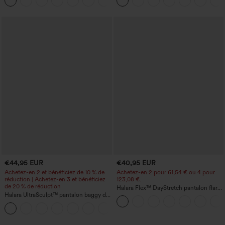
+23
poche latérale et toucher frais - Lucid-
UPF50+
€44,95 EUR
€40,95 EUR
Achetez-en 2 et bénéficiez de 10 % de
Achetez-en 2 pour 61,54 € ou 4 pour
réduction | Achetez-en 3 et bénéficiez
123,08 €.
de 20 % de réduction
Halara Flex™ DayStretch pantalon flare
Halara UltraSculpt™ pantalon baggy de
de travail, taille mi-haute, poche latérale
yoga taille haute à effet gainant pour le
zippée
ventre, à rayures color block, avec
poches