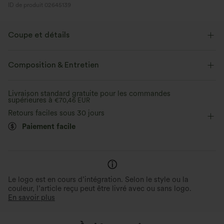
ID de produit 02645139
Coupe et détails
Taille plate
Poches latérales
Ourlet roulotté
Composition & Entretien
Plissé irrégulier
Enfilable
Décontracté
Livraison standard gratuite pour les commandes
supérieures à
Longueur cheville sans pli
€70,46 EUR
Taille haute
Fuselé
Retours faciles sous 30 jours
Élasticité bidirectionnelle
Coupe ample
Décontracté
Paiement facile
Le logo est en cours d’intégration. Selon le style ou la
couleur, l’article reçu peut être livré avec ou sans logo.
En savoir plus