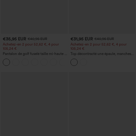
€35,95 EUR
€31,95 EUR
€40,95 EUR
€40,95 EUR
Achetez-en 2 pour 52,62 €, 4 pour
Achetez-en 2 pour 52,62 €, 4 pour
105,24 €
105,24 €
Pantalon de golf fuselé taille mi-haute à
Top décontracté une épaule, manches
cordon, ourlet incurvé, séchage rapide,
courtes, ourlet arrondi hi-low,
+2
avec poches — UPF40+
soutien‑gorge intégré, motif à pois