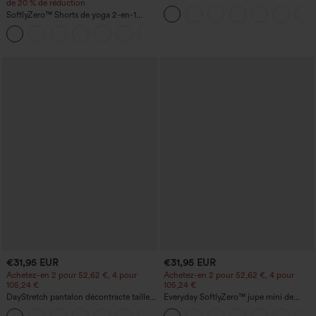
de 20 % de réduction
d'entraînement taille haute — fronces
SoftlyZero™ Shorts de yoga 2-en-1
liftantes pour le fessier, maintien gainant
InstantCool, super taille haute, aérés, 5''
du ventre et poche
+20
avec poches — longueur allongée
€31,95 EUR
€31,95 EUR
Achetez-en 2 pour 52,62 €, 4 pour
Achetez-en 2 pour 52,62 €, 4 pour
105,24 €
105,24 €
DayStretch pantalon décontracté taille
Everyday SoftlyZero™ jupe mini de
haute avec poches et coupe droite
tennis aérée à pans croisés 2-en-1 avec