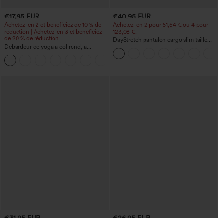
€17,95 EUR
€40,95 EUR
Achetez-en 2 et bénéficiez de 10 % de
Achetez-en 2 pour 61,54 € ou 4 pour
réduction | Achetez-en 3 et bénéficiez
123,08 €.
de 20 % de réduction
DayStretch pantalon cargo slim taille
Débardeur de yoga à col rond, à
haute, poches zippées, uni
fronces, effet rafraîchissant - UPF50+
+16
€31,95 EUR
€26,95 EUR