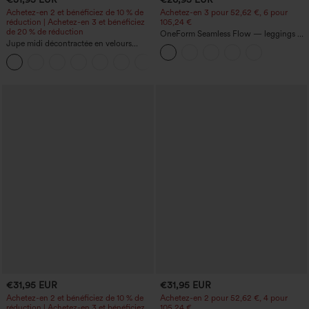
Achetez-en 2 et bénéficiez de 10 % de
Achetez-en 3 pour 52,62 €, 6 pour
réduction | Achetez-en 3 et bénéficiez
105,24 €
de 20 % de réduction
OneForm Seamless Flow — leggings de
Jupe midi décontractée en velours
yoga sans coutures, taille mi-haute, effet
côtelé, taille mi-haute, poches avant
gainant pour le ventre et liftant pour les
+1
latérales à rabat
fesses
€31,95 EUR
€31,95 EUR
Achetez-en 2 et bénéficiez de 10 % de
Achetez-en 2 pour 52,62 €, 4 pour
réduction | Achetez-en 3 et bénéficiez
105,24 €