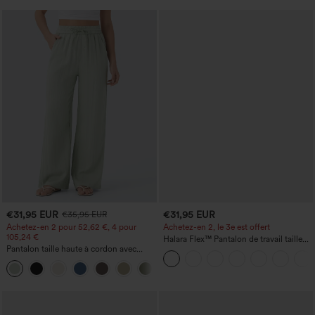
€31,95 EUR
€31,95 EUR
€35,95 EUR
Achetez-en 2 pour 52,62 €, 4 pour
Achetez-en 2, le 3e est offert
105,24 €
Halara Flex™ Pantalon de travail taille
Pantalon taille haute à cordon avec
haute avec poche latérale arrière et
poches, jambe large et coupe ample,
légère coupe évasée
+15
style décontracté, effet lin