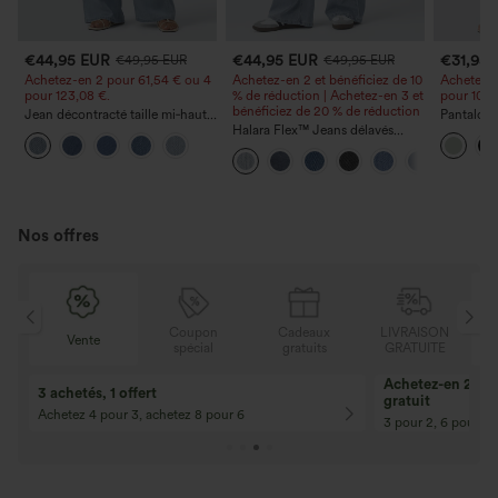
€44,95 EUR
€44,95 EUR
€31,95
€49,95 EUR
€49,95 EUR
Achetez-en 2 pour 61,54 € ou 4
Achetez-en 2 et bénéficiez de 10
Achetez-e
pour 123,08 €.
% de réduction | Achetez-en 3 et
pour 105,
bénéficiez de 20 % de réduction
Jean décontracté taille mi‑haute,
Pantalon 
à cordon de serrage, avec
Halara Flex™ Jeans délavés
avec poch
poches
décontractés, coupe baggy à
coupe amp
jambe large, taille basse
effet lin
asymétrique, poches zippées
Nos offres
N
Coupon
Cadeaux
LIVRAISON
Vente
E
spécial
gratuits
GRATUITE
Achetez-en 2, ob
3 achetés, 1 offert
gratuit
Achetez 4 pour 3, achetez 8 pour 6
3 pour 2, 6 pour 4,