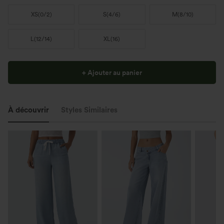
XS
(
0/2
)
S
(
4/6
)
M
(
8/10
)
L
(
12/14
)
XL
(
16
)
+ Ajouter au panier
À découvrir
Styles Similaires