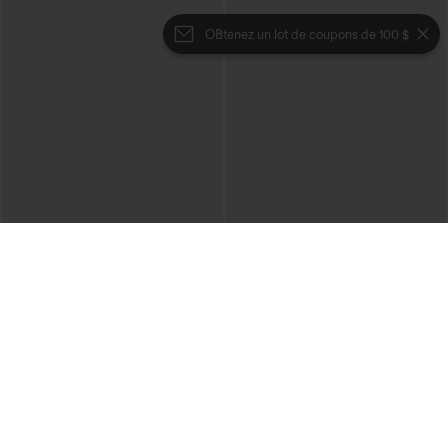
OBtenez un lot de coupons de 100 $
€35,95 EUR
€31,95 EUR
€40,95 EUR
Mix & Match : 3 pour 88,30 € EUR
Pantalon décontracté en velours côtelé,
taille mi-haute, poche zippée
Joggers de danse taille haute à cordon,
effet froncé, coupe fuselée, à séchage
rapide et toucher frais, avec poches —
UPF40+