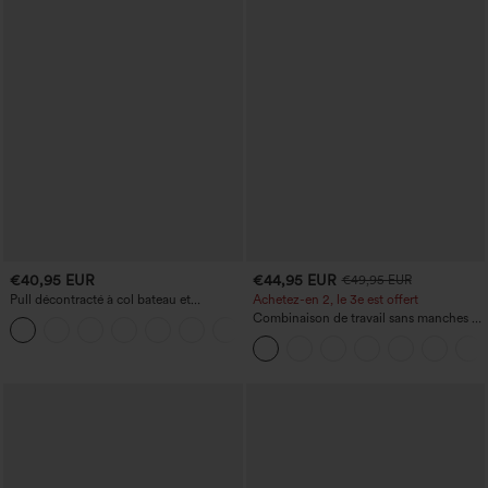
€40,95 EUR
€44,95 EUR
€49,95 EUR
Pull décontracté à col bateau et
Achetez-en 2, le 3e est offert
manches chauve-souris
Combinaison de travail sans manches à
+1
encolure bateau, côtés noués, toucher
frais, rayée, avec poches — Édition Easy
Peezy