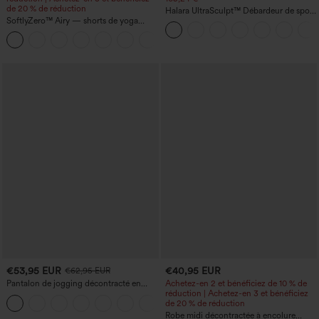
de 20 % de réduction
Halara UltraSculpt™ Débardeur de sport
SoftlyZero™ Airy — shorts de yoga
à col rond et ourlet arrondi
super taille haute 2-en-1 InstantCool
+25
avec poches
€53,95 EUR
€40,95 EUR
€62,95 EUR
Pantalon de jogging décontracté en
Achetez-en 2 et bénéficiez de 10 % de
French terry à imprimé denim, taille mi-
réduction | Achetez-en 3 et bénéficiez
haute, style jean, avec poches
de 20 % de réduction
Robe midi décontractée à encolure