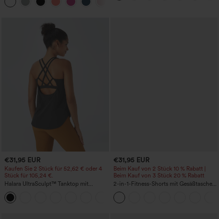
+16
Sporttop mit integriertem BH
€31,95 EUR
€31,95 EUR
Kaufen Sie 2 Stück für 52,62 € oder 4
Beim Kauf von 2 Stück 10 % Rabatt |
Stück für 105,24 €.
Beim Kauf von 3 Stück 20 % Rabatt
Halara UltraSculpt™ Tanktop mit
2-in-1-Fitness-Shorts mit Gesäßtasche
Rundhalsausschnitt und
und seitlicher versteckter Tasche 6,3 cm
+11
geschwungenem Saum