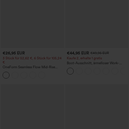
€26,95 EUR
€44,95 EUR
€49,95 EUR
3 Stück für 52,62 €, 6 Stück für 105,24
Kaufe 2, erhalte 1 gratis
€
Boot-Ausschnitt, ärmelloser Work-
OneForm Seamless Flow Mid-Rise
Jumpsuit mit seitlicher Bindung,
Yoga-Leggings - mittelhoher Bund,
kühlender Cool-Touch-Effekt, gestreift
bauchformend und mit Po-Lifting-
und mit Taschen – Easy Peezy Edition
Effekt