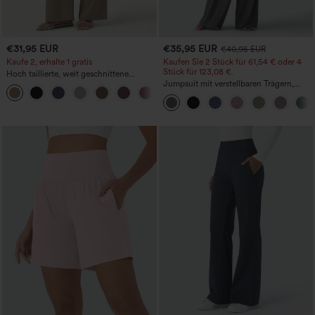
€31,95 EUR
€35,95 EUR
€40,95 EUR
Kaufe 2, erhalte 1 gratis
Kaufen Sie 2 Stück für 61,54 € oder 4
Stück für 123,08 €.
Hoch taillierte, weit geschnittene
Freizeithose aus Leinenmischung mit
Jumpsuit mit verstellbaren Trägern,
+5
Kordelzug und Taschen
gerafftem Detail, weitem Bein und
meliertem Stoff, lässig, mit Taschen -
Easy Peezy