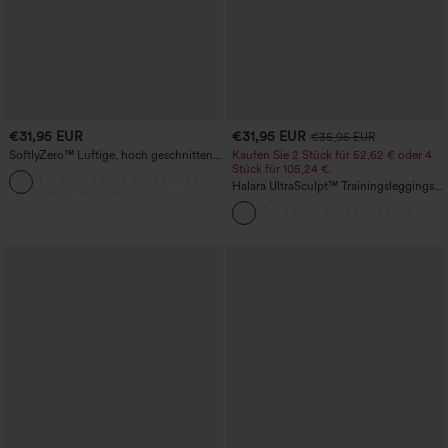
€31,95 EUR
€31,95 EUR
€35,95 EUR
SoftlyZero™ Luftige, hoch geschnittene,
Kaufen Sie 2 Stück für 52,62 € oder 4
geraffte InstantCool-Yogashorts 3'' mit
Stück für 105,24 €.
+11
Taschen
Halara UltraSculpt™ Trainingsleggings
mit hoher Taille – formend, Po-Lifting,
Bauchkontrolle und mit Taschen