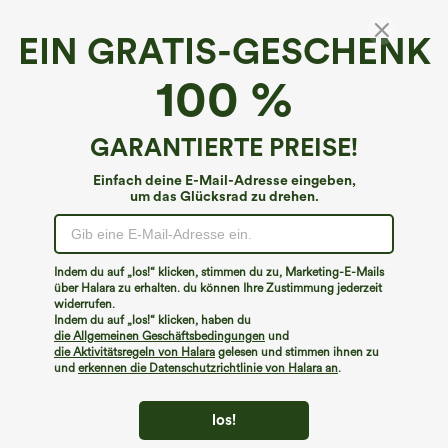
EIN GRATIS-GESCHENK
100 %
GARANTIERTE PREISE!
Einfach deine E-Mail-Adresse eingeben,
um das Glücksrad zu drehen.
€35,95 EUR
€44,95 EUR
€49,95 EUR
Kaufen Sie 2 Stück für 61,54 € oder 4
Beim Kauf von 2 Stück 10 % Rabatt |
Stück für 123,08 €.
Beim Kauf von 3 Stück 20 % Rabatt
Hoch taillierte, gerade geschnittene,
Halara Flex™ Asymmetrische Low-Rise-
Indem du auf „los!“ klicken, stimmen du zu, Marketing-E-Mails
legere Leinen-Optik-Hose mit Taschen
Jeans mit Reißverschlusstaschen,
über Halara zu erhalten. du können Ihre Zustimmung jederzeit
+5
Baggy-Stil, weitem Bein, gewaschen,
lässig
widerrufen.
Indem du auf „los!“ klicken, haben du
die Allgemeinen Geschäftsbedingungen
und
die Aktivitätsregeln von Halara
gelesen und stimmen ihnen zu
und
erkennen die Datenschutzrichtlinie von Halara an
.
los!