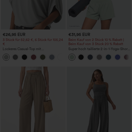
€26,95 EUR
€31,95 EUR
3 Stück für 52,62 €, 6 Stück für 105,24
Beim Kauf von 2 Stück 10 % Rabatt |
€
Beim Kauf von 3 Stück 20 % Rabatt
Lockeres Casual-Top mit
Super hoch taillierte 2-in-1-Yoga-Shorts
Rundhalsausschnitt und
mit Gesäßtasche und Seitentasche-
+1
Fledermausärmeln
längere Länge