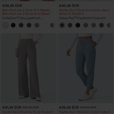
€35,95 EUR
€40,95 EUR
Beim Kauf von 2 Stück 10 % Rabatt |
Kaufen Sie 2 Stück für 61,54 € oder 4
Beim Kauf von 3 Stück 20 % Rabatt
Stück für 123,08 €.
SoftlyZero™ Airy, superhoch
Halara Flex™ DayStretch Hose mit
geschnittene 2-in-1 InstantCool Yoga-
mittlerer Bundhöhe, seitlicher
+23
Shorts 7" mit Taschen
Reißverschlusstasche und
Work‑Flare‑Schnitt
€31,95 EUR
€35,95 EUR
€35,95 EUR
€40,95 EUR
Kaufen Sie 2 Stück für 52,62 € oder 4
Kaufen Sie 2 Stück für 52,62 € oder 4