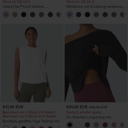
Stück für 105,24 €.
Stück für 105,24 €.
Halara Flex™ hoch taillierte,
Mittelhohe, mit Kordelzug versehene,
figurformende Arbeitshose, die die Taille
schnelltrocknende Golfhose mit schmal
+10
schmaler wirken lässt, mit Taschen,
zulaufendem Schnitt, abgerundetem
weitem Bein und Mikro-Waffelstruktur
Saum und Taschen – UPF 40+
€17,95 EUR
€31,95 EUR
€35,95 EUR
Beim Kauf von 2 Stück 10 % Rabatt |
Kaufe 2, erhalte 1 gratis
Beim Kauf von 3 Stück 20 % Rabatt
Ein-Schulter-Langarmtop mit
Rundhals, gerafftes Yoga-Tanktop mit
Daumenloch, geschwungener Saum
Cool-Touch-Effekt – UPF50+
(High-Low), schnell trocknend – Yoga-