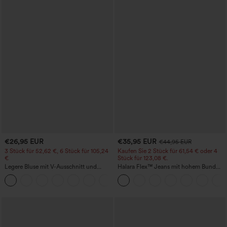
€26,95 EUR
€35,95 EUR
€44,95 EUR
3 Stück für 52,62 €, 6 Stück für 105,24
Kaufen Sie 2 Stück für 61,54 € oder 4
€
Stück für 123,08 €.
Legere Bluse mit V-Ausschnitt und
Halara Flex™ Jeans mit hohem Bund
kurzen Puffärmeln
und Taschen, gewaschener, lässiger
Bootcut