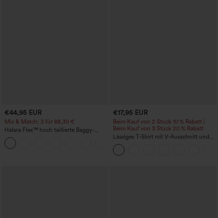
€44,95 EUR
€17,95 EUR
Mix & Match: 3 für 88,30 €
Beim Kauf von 2 Stück 10 % Rabatt |
Beim Kauf von 3 Stück 20 % Rabatt
Halara Flex™ hoch taillierte Baggy-
Jeans mit Taschen, weitem Bein,
Lässiges T‑Shirt mit V‑Ausschnitt und
+2
stonewashed, lässig
kurzen Ärmeln