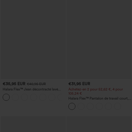
€35,95 EUR
€31,95 EUR
€40,95 EUR
Halara Flex™ Jean décontracté lavé
Achetez-en 2 pour 52,62 €, 4 pour
taille haute à poche croisée
105,24 €
+1
Halara Flex™ Pantalon de travail court,
taille haute, coupe fuselée, à poches