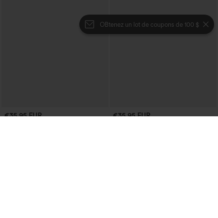
OBtenez un lot de coupons de 100 $
€35,95 EUR
€35,95 EUR
Achetez-en 2 pour 61,54 € ou 4 pour
Achetez-en 2 pour 61,54 € ou 4 pour
123,08 €.
123,08 €.
Jupe mini de soirée en suède, moulante,
Robe-chemise mi-longue décontractée
taille haute croisée 2-en-1 avec ourlet à
à col, mancherons, ceinturée, ourlet
franges
fendu incurvé et poches