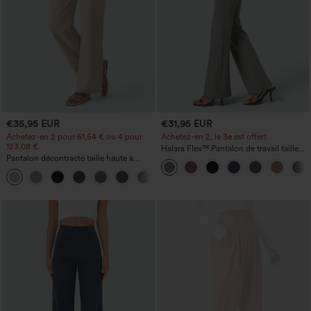
€35,95 EUR
€31,95 EUR
Achetez-en 2 pour 61,54 € ou 4 pour
Achetez-en 2, le 3e est offert
123,08 €.
Halara Flex™ Pantalon de travail taille
Pantalon décontracté taille haute à
haute avec poche latérale arrière et
jambe droite, effet lin, avec poches
légère coupe évasée
+5