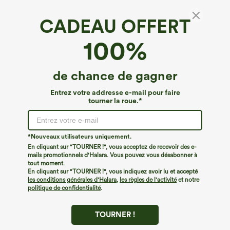
CADEAU OFFERT
100%
de chance de gagner
Entrez votre addresse e-mail pour faire
tourner la roue.*
Oops!
Nous ne semblons pas pouvoir trouver la page que
*Nouveaux utilisateurs uniquement.
vous recherchez.
En cliquant sur "TOURNER !", vous acceptez de recevoir des e-
mails promotionnels d'Halara. Vous pouvez vous désabonner à
tout moment.
Acheter plus
En cliquant sur "TOURNER !", vous indiquez avoir lu et accepté
les conditions générales d'Halara
,
les règles de l'activité
et notre
politique de confidentialité
.
TOURNER !