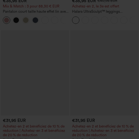
€35,95 EUR
€35,95 EUR
€40,95 EUR
Mix & Match : 3 pour 88,30 € EUR
Achetez-en 2, le 3e est offert
Pantalon court taille haute effet lin avec
Halara UltraSculpt™ leggings
poche zippée
d'entraînement taille haute — fronces
+7
liftantes pour le fessier, maintien gainant
du ventre et poche
€31,95 EUR
€31,95 EUR
Achetez-en 2 et bénéficiez de 10 % de
Achetez-en 2 et bénéficiez de 10 % de
réduction | Achetez-en 3 et bénéficiez
réduction | Achetez-en 3 et bénéficiez
de 20 % de réduction
de 20 % de réduction