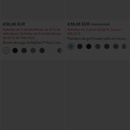
€35,95 EUR
€35,95 EUR
€40,95 EUR
Achetez-en 2 et bénéficiez de 10 % de
Achetez-en 2 pour 52,62 €, 4 pour
réduction | Achetez-en 3 et bénéficiez
105,24 €
de 20 % de réduction
Pantalon de golf fuselé taille mi-haute à
Shorts de yoga SoftlyZero™ Airy 2-en-1
cordon, ourlet incurvé, séchage rapide,
InstantCool, super taille haute, 7" avec
avec poches — UPF40+
+23
poches