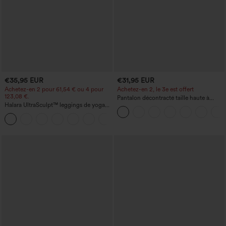
€35,95 EUR
€31,95 EUR
Achetez-en 2 pour 61,54 € ou 4 pour
Achetez-en 2, le 3e est offert
123,08 €.
Pantalon décontracté taille haute à
Halara UltraSculpt™ leggings de yoga
cordon, coupe large en mélange de lin,
taille haute, gainants avec contrôle du
avec poches
+11
ventre, coupe bootcut, à poches