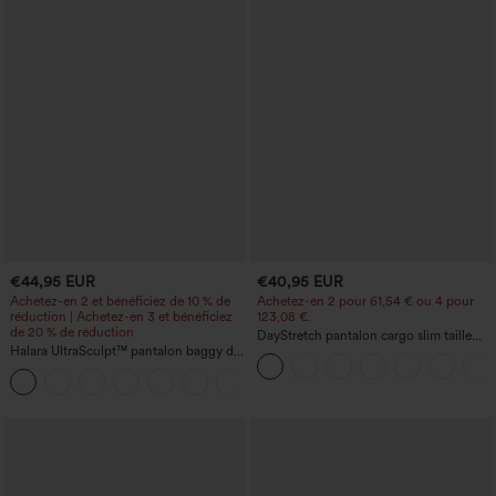
€44,95 EUR
€40,95 EUR
Achetez-en 2 et bénéficiez de 10 % de
Achetez-en 2 pour 61,54 € ou 4 pour
réduction | Achetez-en 3 et bénéficiez
123,08 €.
de 20 % de réduction
DayStretch pantalon cargo slim taille
Halara UltraSculpt™ pantalon baggy de
haute, poches zippées, uni
yoga taille haute à effet gainant pour le
ventre, à rayures color block, avec
poches