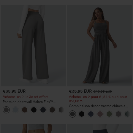
€35,95 EUR
€35,95 EUR
€40,95 EUR
Achetez-en 2, le 3e est offert
Achetez-en 2 pour 61,54 € ou 4 pour
123,08 €.
Pantalon de travail Halara Flex™
DayStretch à taille haute, avec poches et
Combinaison décontractée chinée à
+23
coupe droite
bretelles réglables, fronces et jambes
larges, avec poches — facile comme
tout