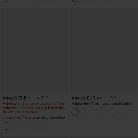
€44,95 EUR
€44,95 EUR
€53,95 EUR
€49,95 EUR
Achetez-en 2 et bénéficiez de 10 % de
Halara Flex™ Jean décontracté taille
réduction | Achetez-en 3 et bénéficiez
haute, jambe droite, délavé, avec poches
de 20 % de réduction
Halara Flex™ salopette décontractée en
denim délavé à encolure carrée avec
poches