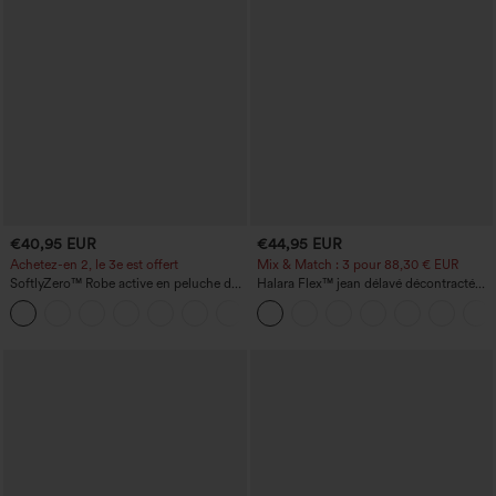
€40,95 EUR
€44,95 EUR
Achetez-en 2, le 3e est offert
Mix & Match : 3 pour 88,30 € EUR
SoftlyZero™ Robe active en peluche dos
Halara Flex™ jean délavé décontracté
nu — Édition Hyper Facile
taille haute à poches, coupe baggy à
+29
jambe large