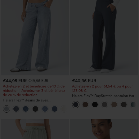
€44,95 EUR
€40,95 EUR
€49,95 EUR
Achetez-en 2 et bénéficiez de 10 % de
Achetez-en 2 pour 61,54 € ou 4 pour
réduction | Achetez-en 3 et bénéficiez
123,08 €.
de 20 % de réduction
Halara Flex™ DayStretch pantalon flare
Halara Flex™ Jeans délavés
de travail, taille mi-haute, poche latérale
décontractés, coupe baggy à jambe
zippée
+5
large, taille basse asymétrique, poches
zippées