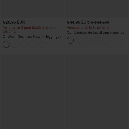
€26,95 EUR
€44,95 EUR
€49,95 EUR
Achetez-en 3 pour 52,62 €, 6 pour
Achetez-en 2, le 3e est offert
105,24 €
Combinaison de travail sans manches à
OneForm Seamless Flow — leggings de
encolure bateau, côtés noués, toucher
yoga sans coutures, taille mi-haute, effet
frais, rayée, avec poches — Édition Easy
gainant pour le ventre et liftant pour les
Peezy
fesses