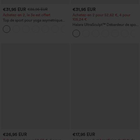
€31,95 EUR
€31,95 EUR
€35,95 EUR
Achetez-en 2, le 3e est offert
Achetez-en 2 pour 52,62 €, 4 pour
105,24 €
Top de sport pour yoga asymétrique
(une épaule) à manches longues avec
Halara UltraSculpt™ Débardeur de sport
+3
ouverture pour le pouce, ourlet arrondi
à col rond et ourlet arrondi
haut-bas, séchage rapide, soutien-gorge
intégré.
€26,95 EUR
€17,95 EUR