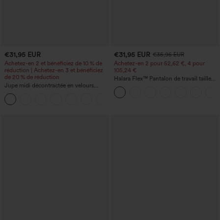
€31,95 EUR
€31,95 EUR
€35,95 EUR
Achetez-en 2 et bénéficiez de 10 % de
Achetez-en 2 pour 52,62 €, 4 pour
réduction | Achetez-en 3 et bénéficiez
105,24 €
de 20 % de réduction
Halara Flex™ Pantalon de travail taille
Jupe midi décontractée en velours
haute sculptant la silhouette, gainant la
côtelé, taille mi-haute, poches avant
taille, avec poches, jambe large en
+1
latérales à rabat
micro-gaufre