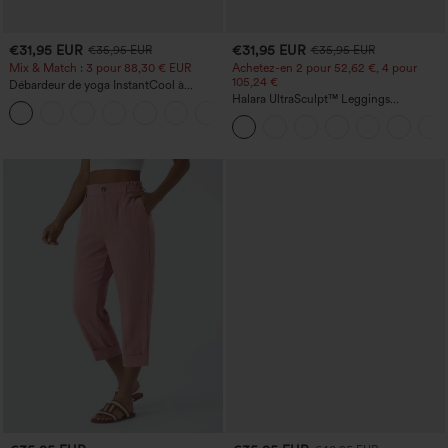
€31,95 EUR
€31,95 EUR
€35,95 EUR
€35,95 EUR
Mix & Match : 3 pour 88,30 € EUR
Achetez-en 2 pour 52,62 €, 4 pour
105,24 €
Débardeur de yoga InstantCool à
encolure en U et ourlet arrondi –
Halara UltraSculpt™ Leggings
UPF50+
d'entraînement sculptants taille haute,
effet ventre plat, avec poche