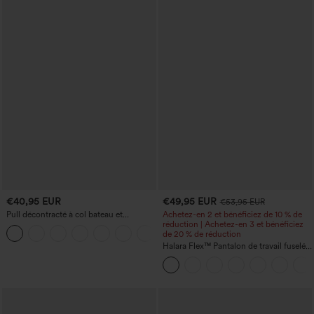
€40,95 EUR
€49,95 EUR
€53,95 EUR
Pull décontracté à col bateau et
Achetez-en 2 et bénéficiez de 10 % de
manches chauve-souris
réduction | Achetez-en 3 et bénéficiez
+1
de 20 % de réduction
Halara Flex™ Pantalon de travail fuselé,
uni, taille haute, avec poches