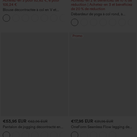
Achetez-en 3 pour 52,62 €, 6 pour
Achetez-en 2 et bénéficiez de 10 % de
105,24 €
réduction | Achetez-en 3 et bénéficiez
de 20 % de réduction
Blouse décontractée à col en V et
manches courtes bouffantes
Débardeur de yoga à col rond, à
fronces, effet rafraîchissant - UPF50+
Promo
€53,95 EUR
€17,95 EUR
€62,95 EUR
€31,95 EUR
Pantalon de jogging décontracté en
OneForm Seamless Flow legging de
French terry à imprimé denim, taille mi-
yoga taille haute, gainant pour le ventre
haute, style jean, avec poches
et effet rehausseur de fesses