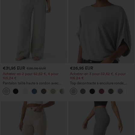
€31,95 EUR
€26,95 EUR
€35,95 EUR
Achetez-en 2 pour 52,62 €, 4 pour
Achetez-en 3 pour 52,62 €, 6 pour
105,24 €
105,24 €
Pantalon taille haute à cordon avec
Top décontracté à encolure ronde,
poches, jambe large et coupe ample,
manches chauve-souris et coupe ample
+15
style décontracté, effet lin