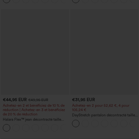
€44,95 EUR
€31,95 EUR
€49,95 EUR
Achetez-en 2 et bénéficiez de 10 % de
Achetez-en 2 pour 52,62 €, 4 pour
réduction | Achetez-en 3 et bénéficiez
105,24 €
de 20 % de réduction
DayStretch pantalon décontracté taille
Halara Flex™ jean décontracté taille
haute à jambe en forme de tonneau
haute, large, avec poches, ourlet
avec poches
+1
retroussé et effet délavé