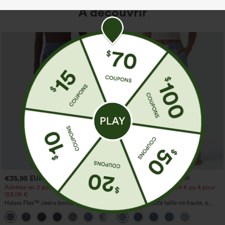
À découvrir
€35,95 EUR
€44,95 EUR
€44,95 EUR
€49,95 EUR
Achetez-en 2 pour 61,54 € ou 4 pour
Achetez-en 2 pour 61,54 € ou 4 pour
123,08 €.
123,08 €.
Halara Flex™ Jeans bootcut
Jean décontracté taille mi‑haute, à
décontractés taille haute, effet délavé,
cordon de serrage, avec poches
+5
avec poches