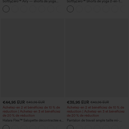
SoftlyZero™ Airy — shorts de yoga
SoftlyZero™ Shorts de yoga 2-en-1
super taille haute 2-en-1 InstantCool
InstantCool, super taille haute, aérés, 5''
+25
avec poches
avec poches — longueur allongée
€44,95 EUR
€35,95 EUR
€49,95 EUR
€40,95 EUR
Achetez-en 2 et bénéficiez de 10 % de
Achetez-en 2 et bénéficiez de 10 % de
réduction | Achetez-en 3 et bénéficiez
réduction | Achetez-en 3 et bénéficiez
de 20 % de réduction
de 20 % de réduction
Halara Flex™ Salopette décontractée en
Pantalon de travail ample taille mi-
denim lavé à encolure en V avec poche
haute, coupe « barrel » (jambe en forme
+1
de tonneau) avec poches