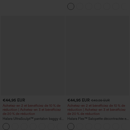
uni, taille haute, avec poches
€44,95 EUR
€44,95 EUR
€49,95 EUR
Achetez-en 2 et bénéficiez de 10 % de
Achetez-en 2 et bénéficiez de 10 % de
réduction | Achetez-en 3 et bénéficiez
réduction | Achetez-en 3 et bénéficiez
de 20 % de réduction
de 20 % de réduction
Halara UltraSculpt™ pantalon baggy de
Halara Flex™ Salopette décontractée en
yoga taille haute à effet gainant pour le
denim lavé à encolure en V avec poche
ventre, à rayures color block, avec