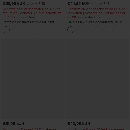
€35,95 EUR
€44,95 EUR
€40,95 EUR
€49,95 EUR
Achetez-en 2 et bénéficiez de 10 % de
Achetez-en 2 et bénéficiez de 10 % de
réduction | Achetez-en 3 et bénéficiez
réduction | Achetez-en 3 et bénéficiez
de 20 % de réduction
de 20 % de réduction
Pantalon de travail ample taille mi-
Halara Flex™ jean décontracté taille
haute, coupe « barrel » (jambe en forme
haute, large, avec poches, ourlet
+3
de tonneau) avec poches
retroussé et effet délavé
€31,95 EUR
€40,95 EUR
Achetez-en 2 pour 52,62 €, 4 pour
Achetez-en 2 pour 61,54 € ou 4 pour