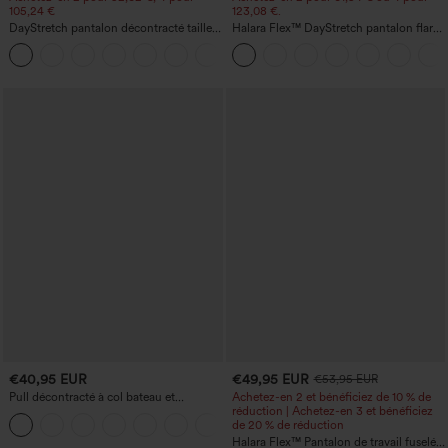
105,24 €
123,08 €.
DayStretch pantalon décontracté taille
Halara Flex™ DayStretch pantalon flare
haute à jambe en forme de tonneau
de travail, taille mi-haute, poche latérale
+5
avec poches
zippée
€40,95 EUR
€49,95 EUR
€53,95 EUR
Pull décontracté à col bateau et
Achetez-en 2 et bénéficiez de 10 % de
manches chauve-souris
réduction | Achetez-en 3 et bénéficiez
+1
de 20 % de réduction
Halara Flex™ Pantalon de travail fuselé,