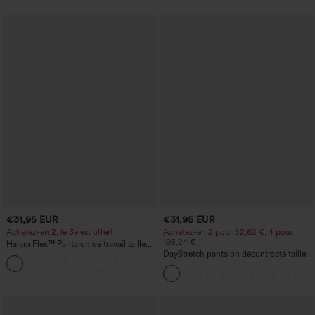
€31,95 EUR
€31,95 EUR
Achetez-en 2, le 3e est offert
Achetez-en 2 pour 52,62 €, 4 pour
105,24 €
Halara Flex™ Pantalon de travail taille
haute avec poche latérale arrière et
DayStretch pantalon décontracté taille
+13
légère coupe évasée
haute avec poches et coupe droite