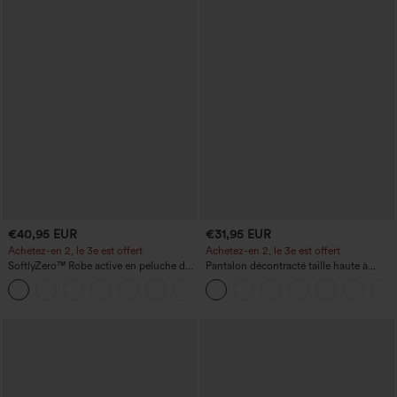
€40,95 EUR
€31,95 EUR
Achetez-en 2, le 3e est offert
Achetez-en 2, le 3e est offert
SoftlyZero™ Robe active en peluche dos
Pantalon décontracté taille haute à
nu — Édition Hyper Facile
cordon, coupe large en mélange de lin,
+29
avec poches