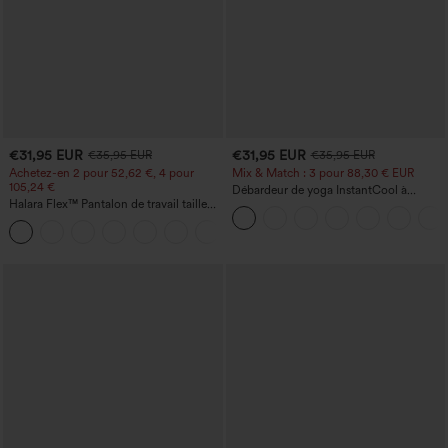
€31,95 EUR
€31,95 EUR
€35,95 EUR
€35,95 EUR
Achetez-en 2 pour 52,62 €, 4 pour
Mix & Match : 3 pour 88,30 € EUR
105,24 €
Débardeur de yoga InstantCool à
Halara Flex™ Pantalon de travail taille
encolure en U et ourlet arrondi –
haute sculptant la silhouette, gainant la
UPF50+
+10
taille, avec poches, jambe large en
micro-gaufre