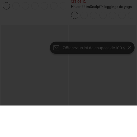
haute, jambe droite, délavé, avec poches
123,08 €.
+3
Halara UltraSculpt™ leggings de yoga
taille haute, gainants avec contrôle du
ventre, coupe bootcut, à poches
OBtenez un lot de coupons de 100 $
€35,95 EUR
€35,95 EUR
€40,95 EUR
Halara Flex™ Jean décontracté lavé
Achetez-en 2 pour 61,54 € ou 4 pour
taille haute à poche croisée
123,08 €.
+1
Jupe mini de soirée en suède, moulante,
taille haute croisée 2-en-1 avec ourlet à