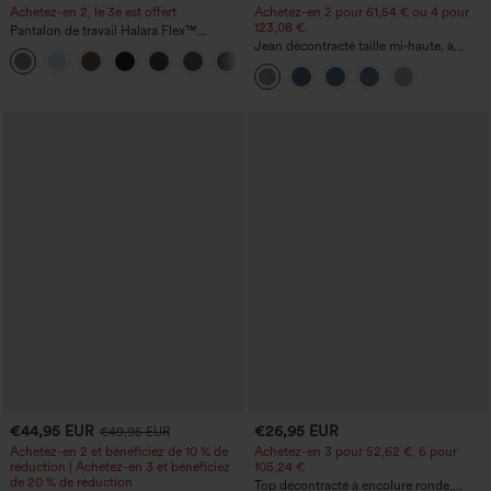
Achetez-en 2, le 3e est offert
Achetez-en 2 pour 61,54 € ou 4 pour
123,08 €.
Pantalon de travail Halara Flex™
DayStretch à taille haute, avec poches et
Jean décontracté taille mi‑haute, à
+23
coupe droite
cordon de serrage, avec poches
€44,95 EUR
€26,95 EUR
€49,95 EUR
Achetez-en 2 et bénéficiez de 10 % de
Achetez-en 3 pour 52,62 €, 6 pour
réduction | Achetez-en 3 et bénéficiez
105,24 €
de 20 % de réduction
Top décontracté à encolure ronde,