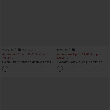
€26,95 EUR
€31,95 EUR
€31,95 EUR
Achetez-en 2 pour 52,62 €, 4 pour
Achetez-en 2 pour 52,62 €, 4 pour
105,24 €
105,24 €
Halara Flex™ Pantalon de travail à taille
Everyday SoftlyZero™ jupe mini de
haute, jambe large, avec poches, en
tennis aérée à pans croisés 2-en-1 avec
+21
maille gaufrée
poche latérale et toucher frais - Lucid-
UPF50+