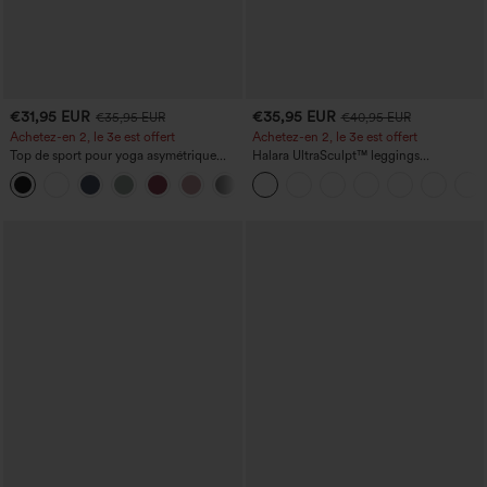
€31,95 EUR
€35,95 EUR
€35,95 EUR
€40,95 EUR
Achetez-en 2, le 3e est offert
Achetez-en 2, le 3e est offert
Top de sport pour yoga asymétrique
Halara UltraSculpt™ leggings
(une épaule) à manches longues avec
d'entraînement taille haute — fronces
+3
ouverture pour le pouce, ourlet arrondi
liftantes pour le fessier, maintien gainant
haut-bas, séchage rapide, soutien-gorge
du ventre et poche
intégré.