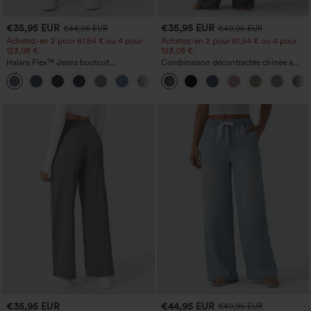
€35,95 EUR
€35,95 EUR
€44,95 EUR
€40,95 EUR
Achetez-en 2 pour 61,54 € ou 4 pour
Achetez-en 2 pour 61,54 € ou 4 pour
123,08 €.
123,08 €.
Halara Flex™ Jeans bootcut
Combinaison décontractée chinée à
décontractés taille haute, effet délavé,
bretelles réglables, fronces et jambes
+5
avec poches
larges, avec poches — facile comme
tout
€35,95 EUR
€44,95 EUR
€49,95 EUR