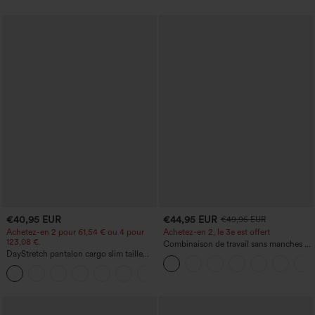
poches
€40,95 EUR
€44,95 EUR
€49,95 EUR
Achetez-en 2 pour 61,54 € ou 4 pour
Achetez-en 2, le 3e est offert
123,08 €.
Combinaison de travail sans manches à
DayStretch pantalon cargo slim taille
encolure bateau, côtés noués, toucher
haute, poches zippées, uni
frais, rayée, avec poches — Édition Easy
+10
Peezy