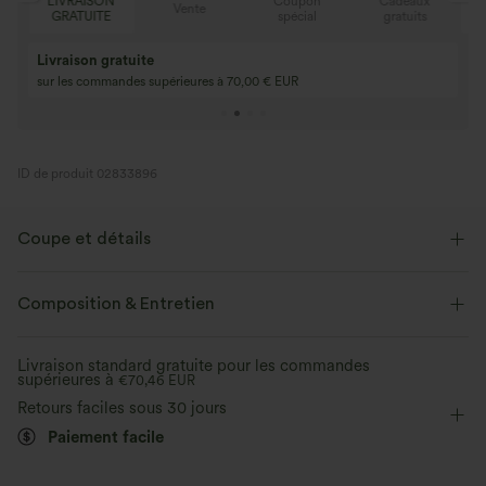
N
Coupon
Cadeaux
LIVRAISON
Vente
E
spécial
gratuits
GRATUITE
Achetez-en 2, ob
3 achetés, 1 offert
gratuit
Achetez 4 pour 3, achetez 8 pour 6
3 pour 2, 6 pour 4,
ID de produit 02833896
Coupe et détails
Taille plate
Décontracté
Longueur 7 / 8
Composition & Entretien
Taille haute
Baggy
Élasticité moyenne
Livraison standard gratuite pour les commandes
supérieures à
Élasticité quatre directions
€70,46 EUR
Oversize
Retours faciles sous 30 jours
Paiement facile