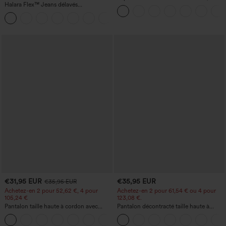
Halara Flex™ Jeans délavés
manches chauve-souris et coupe ample
décontractés, coupe baggy à jambe
+5
large, taille basse asymétrique, poches
zippées
€31,95 EUR
€35,95 EUR
€35,95 EUR
Achetez-en 2 pour 52,62 €, 4 pour
Achetez-en 2 pour 61,54 € ou 4 pour
105,24 €
123,08 €.
Pantalon taille haute à cordon avec
Pantalon décontracté taille haute à
poches, jambe large et coupe ample,
jambe droite, effet lin, avec poches
+15
style décontracté, effet lin