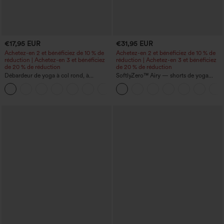
€17,95 EUR
€31,95 EUR
Achetez-en 2 et bénéficiez de 10 % de
Achetez-en 2 et bénéficiez de 10 % de
réduction | Achetez-en 3 et bénéficiez
réduction | Achetez-en 3 et bénéficiez
de 20 % de réduction
de 20 % de réduction
Débardeur de yoga à col rond, à
SoftlyZero™ Airy — shorts de yoga
fronces, effet rafraîchissant - UPF50+
super taille haute 2-en-1 InstantCool
+16
avec poches