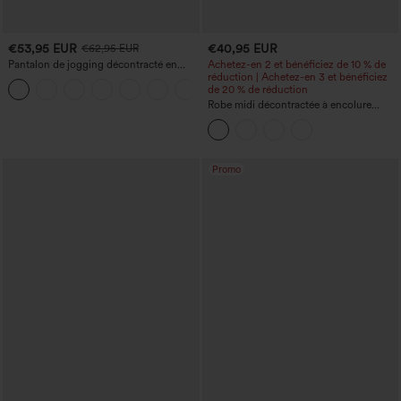
€53,95 EUR
€40,95 EUR
€62,95 EUR
Pantalon de jogging décontracté en
Achetez-en 2 et bénéficiez de 10 % de
French terry à imprimé denim, taille mi-
réduction | Achetez-en 3 et bénéficiez
haute, style jean, avec poches
de 20 % de réduction
Robe midi décontractée à encolure
ronde, sans manches, avec soutien-
gorge intégré et ourlet à volants
Promo