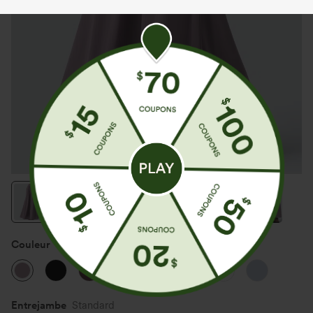
Couleur
Iris Purple
Entrejambe️
Standard