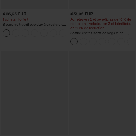
€26,95 EUR
€31,95 EUR
1 acheté, 1 offert
Achetez-en 2 et bénéficiez de 10 % de
réduction | Achetez-en 3 et bénéficiez
Blouse de travail oversize à encolure en
de 20 % de réduction
V, manches courtes, en tissu
+1
anti‑froissage
SoftlyZero™ Shorts de yoga 2-en-1
InstantCool, super taille haute, aérés, 5''
avec poches — longueur allongée