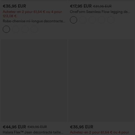
€35,95 EUR
€17,95 EUR
€31,95 EUR
Achetez-en 2 pour 61,54 € ou 4 pour
OneForm Seamless Flow legging de
123,08 €.
yoga taille haute, gainant pour le ventre
et effet rehausseur de fesses
Robe-chemise mi-longue décontractée
à col, mancherons, ceinturée, ourlet
fendu incurvé et poches
€44,95 EUR
€35,95 EUR
€49,95 EUR
Halara Flex™ Jean décontracté taille
Achetez-en 2 pour 61,54 € ou 4 pour