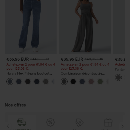
€35,95 EUR
€35,95 EUR
€35,95
€44,95 EUR
€40,95 EUR
Achetez-en 2 pour 61,54 € ou 4
Achetez-en 2 pour 61,54 € ou 4
Achetez-en
pour 123,08 €.
pour 123,08 €.
Pantalon 
Halara Flex™ Jeans bootcut
Combinaison décontractée
DayStretch
décontractés taille haute, effet
chinée à bretelles réglables,
poches et
+5
délavé, avec poches
fronces et jambes larges, avec
poches — facile comme tout
Nos offres