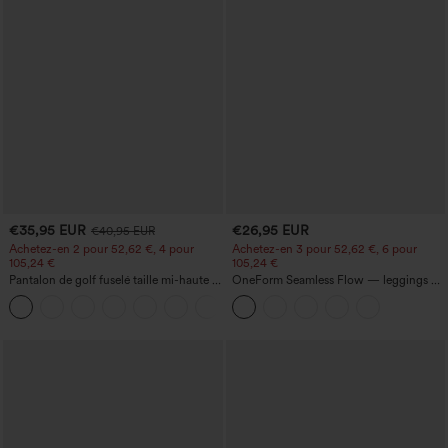
€35,95 EUR
€26,95 EUR
€40,95 EUR
Achetez-en 2 pour 52,62 €, 4 pour
Achetez-en 3 pour 52,62 €, 6 pour
105,24 €
105,24 €
Pantalon de golf fuselé taille mi-haute à
OneForm Seamless Flow — leggings de
cordon, ourlet incurvé, séchage rapide,
yoga sans coutures, taille mi-haute, effet
+2
avec poches — UPF40+
gainant pour le ventre et liftant pour les
fesses