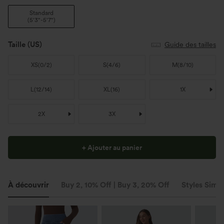
Standard
(
5'3"-5'7"
)
Taille
(US)
Guide des tailles
XS
(
0/2
)
S
(
4/6
)
M
(
8/10
)
L
(
12/14
)
XL
(
16
)
1X
2X
3X
+ Ajouter au panier
À découvrir
Buy 2, 10% Off | Buy 3, 20% Off
Styles Simil