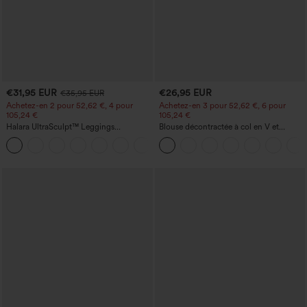
€31,95 EUR
€26,95 EUR
€35,95 EUR
Achetez-en 2 pour 52,62 €, 4 pour
Achetez-en 3 pour 52,62 €, 6 pour
105,24 €
105,24 €
Halara UltraSculpt™ Leggings
Blouse décontractée à col en V et
d'entraînement sculptants taille haute,
manches courtes bouffantes
+16
effet ventre plat, avec poche