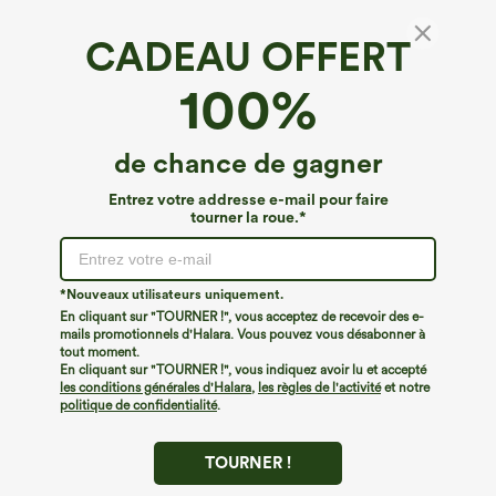
CADEAU OFFERT
Pantalon décontracté taille haute à jambe
100%
large, avec poches et superposition en résille
4.5
(
19
)
de chance de gagner
€49,95 EUR
Buy 2, 10% Off | Buy 3, 20% Off
Entrez votre addresse e-mail pour faire
tourner la roue.*
*Nouveaux utilisateurs uniquement.
En cliquant sur "TOURNER !", vous acceptez de recevoir des e-
mails promotionnels d'Halara. Vous pouvez vous désabonner à
tout moment.
En cliquant sur "TOURNER !", vous indiquez avoir lu et accepté
les conditions générales d'Halara
,
les règles de l'activité
et notre
politique de confidentialité
.
TOURNER !