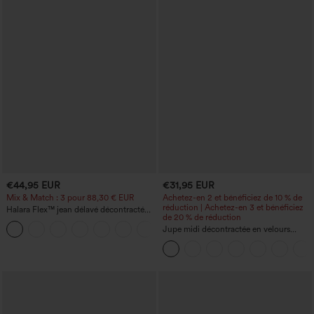
€44,95 EUR
€31,95 EUR
Mix & Match : 3 pour 88,30 € EUR
Achetez-en 2 et bénéficiez de 10 % de
réduction | Achetez-en 3 et bénéficiez
Halara Flex™ jean délavé décontracté
de 20 % de réduction
taille haute à poches, coupe baggy à
+2
jambe large
Jupe midi décontractée en velours
côtelé, taille mi-haute, poches avant
latérales à rabat