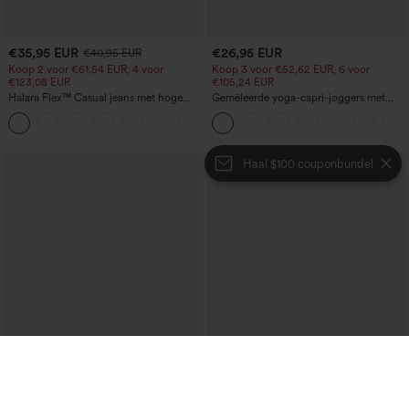
€35,95 EUR
€26,95 EUR
€40,95 EUR
Koop 2 voor €61,54 EUR, 4 voor
Koop 3 voor €52,62 EUR, 6 voor
€123,08 EUR
€105,24 EUR
Halara Flex™ Casual jeans met hoge
Gemêleerde yoga-capri-joggers met
taille, overlappende zak, gewassen look
hoge taille, ruches en zakken
+1
Haal $100 couponbundel