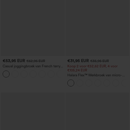
€53,95 EUR
€31,95 EUR
€62,95 EUR
€35,95 EUR
Casual joggingbroek van French terry
Koop 2 voor €52,62 EUR, 4 voor
met denimprint, middelhoge taille,
€105,24 EUR
jeans-look, met zakken
Halara Flex™ Werkbroek van micro-
wafelstof met hoge taille, met shaping-
effect, tailleverkleinend, met zakken en
wijde pijpen