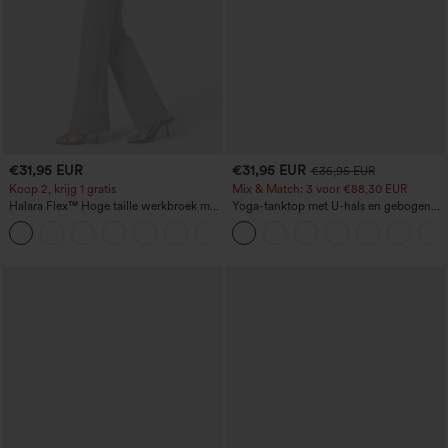
€31,95 EUR
€31,95 EUR
€35,95 EUR
Koop 2, krijg 1 gratis
Mix & Match: 3 voor €88,30 EUR
Halara Flex™ Hoge taille werkbroek met
Yoga-tanktop met U-hals en gebogen
achterzak en licht uitlopende pijpen
zoom, InstantCool - UPF50+
+13