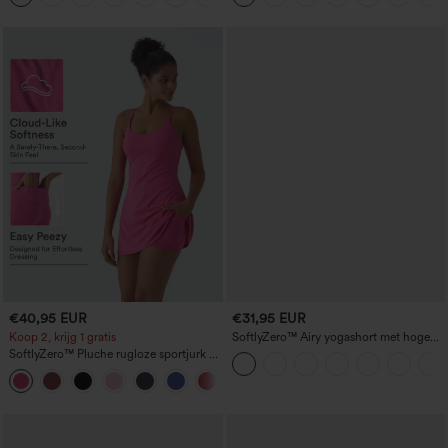
€40,95 EUR
€31,95 EUR
Koop 2, krijg 1 gratis
SoftlyZero™ Airy yogashort met hoge
taille, gerimpelde details,
SoftlyZero™ Pluche rugloze sportjurk —
InstantCool‑technologie, 3'' met zakken
Easy Peezy-editie
+29