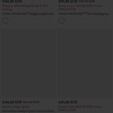
€44,95 EUR
€31,95 EUR
€35,95 EUR
Koop 2, 10% korting | Koop 3, 20%
Koop 2 voor €52,62 EUR, 4 voor
korting
€105,24 EUR
Halara UltraSculpt™ baggy yogabroek
Halara UltraSculpt™ Trainingslegging
met hoge taille, buikcorrigerend effect,
met hoge taille, buikcorrigerend,
color-block strepen en zakken
vormend en met zakken
€44,95 EUR
€31,95 EUR
€49,95 EUR
Koop 2, krijg 1 gratis
Koop 2 voor €52,62 EUR, 4 voor
€105,24 EUR
Mouwloze werkjumpsuit met boothals,