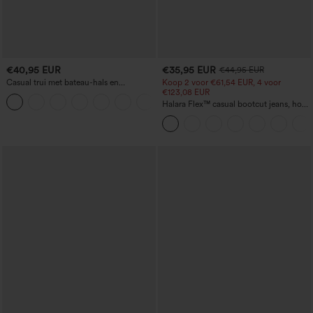
€40,95 EUR
€35,95 EUR
€44,95 EUR
Casual trui met bateau-hals en
Koop 2 voor €61,54 EUR, 4 voor
vleermuismouwen
€123,08 EUR
+1
Halara Flex™ casual bootcut jeans, hoge
taille, met zakken, gewassen