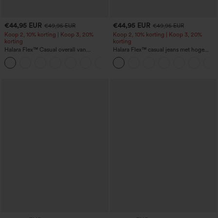
€44,95 EUR
€44,95 EUR
€49,95 EUR
€49,95 EUR
Koop 2, 10% korting | Koop 3, 20%
Koop 2, 10% korting | Koop 3, 20%
korting
korting
Halara Flex™ Casual overall van
Halara Flex™ casual jeans met hoge
gewassen denim met V-hals en zakken
taille, zakken, opgerolde zoom, wijde
+1
pijpen en gewassen look