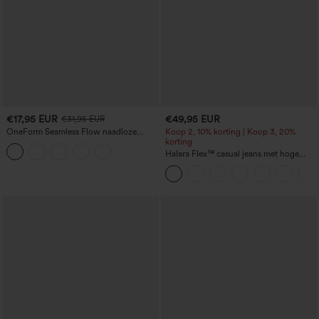
€17,95 EUR
€49,95 EUR
€31,95 EUR
OneForm Seamless Flow naadloze
Koop 2, 10% korting | Koop 3, 20%
yogalegging met hoge taille,
korting
buikcontrole en bilverhogend effect
Halara Flex™ casual jeans met hoge
taille, buikcorrigerend effect, wijde
pijpen en zakken