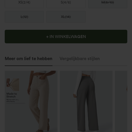
XS
(
2/4
)
S
(
4/6
)
M
(
8/10
)
L
(
12
)
XL
(
14
)
+ IN WINKELWAGEN
Meer om lief te hebben
Vergelijkbare stijlen