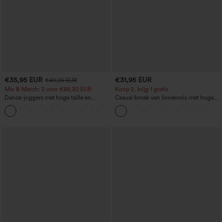
€35,95 EUR
€31,95 EUR
€40,95 EUR
Mix & Match: 3 voor €88,30 EUR
Koop 2, krijg 1 gratis
Dance-joggers met hoge taille en
Casual broek van linnenmix met hoge
trekkoord, gerimpeld, met taps
taille, trekkoord, wijde pijpen en zakken
toelopende pijpen, sneldrogend en koel
aanvoelend, met zakken - UPF40+