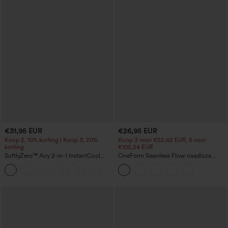
€31,95 EUR
€26,95 EUR
Koop 2, 10% korting | Koop 3, 20%
Koop 3 voor €52,62 EUR, 6 voor
korting
€105,24 EUR
SoftlyZero™ Airy 2-in-1 InstantCool
OneForm Seamless Flow naadloze
yogashort met superhoge taille en
yoga-leggings, mid-rise, buikcontrole
+25
zakken
en billenlift