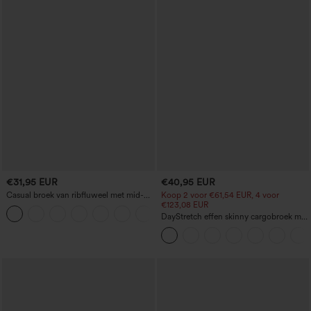
€31,95 EUR
€40,95 EUR
Casual broek van ribfluweel met mid-
Koop 2 voor €61,54 EUR, 4 voor
rise taille en zak met rits
€123,08 EUR
+7
DayStretch effen skinny cargobroek met
hoge taille en ritszakken