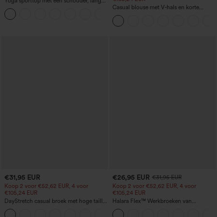
Yoga sporttop met één schouder, lange
mouw, duimgat, gebogen zoom, high-
Casual blouse met V‑hals en korte
+3
low (kort voor, lang achter),
pofmouwen
sneldrogend, met ingebouwde beha
€31,95 EUR
€26,95 EUR
€31,95 EUR
Koop 2 voor €52,62 EUR, 4 voor
Koop 2 voor €52,62 EUR, 4 voor
€105,24 EUR
€105,24 EUR
DayStretch casual broek met hoge taille,
Halara Flex™ Werkbroeken van
zakken en rechte pijpen
wafelstof met hoge taille, zakken en
+23
wijde pijpen