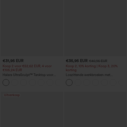
€31,95 EUR
€35,95 EUR
€40,95 EUR
Koop 2 voor €52,62 EUR, 4 voor
Koop 2, 10% korting | Koop 3, 20%
€105,24 EUR
korting
Halara UltraSculpt™ Tanktop voor
Loszittende werkbroeken met
trainingen met ronde hals en gebogen
middelhoge taille, zakken en
+11
zoom
tonvormige pijpen
Uitverkoop