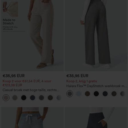
€35,95 EUR
€35,95 EUR
Koop 2 voor €61,54 EUR, 4 voor
Koop 2, krijg 1 gratis
€123,08 EUR
Halara Flex™ DayStretch werkbroek met
Casual broek met hoge taille, rechte
hoge taille, zakken en rechte pijpen
pijpen, linnen-look en zakken
+5