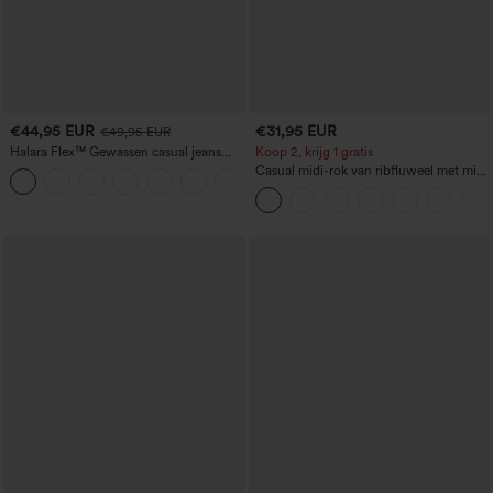
€44,95 EUR
€31,95 EUR
€49,95 EUR
Halara Flex™ Gewassen casual jeans
Koop 2, krijg 1 gratis
met hoge taille, zakken en rechte pijpen
Casual midi-rok van ribfluweel met mid-
+3
rise taille en voorzijvak met klep