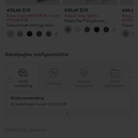
€35,95 EUR
€35,95 EUR
€44,95
Koop 2 voor €61,54 EUR, 4 voor
Koop 2, krijg 1 gratis
Koop 2 vo
€123,08 EUR
€123,08 
Halara Flex™ DayStretch
Casual broek met hoge taille,
werkbroek met hoge taille,
Casual j
rechte pijpen, linnen-look en
zakken en rechte pijpen
taille, tr
+5
zakken
Detailpagina configuratietitel
Speciale
Gratis
Gratis
Verkoop
g
kortingsbon
geschenken
verzending
Koop 2 en krijg 1 
Koop 3 en krijg 1 gratis
Koop 3 voor 2, koo
Koop 4 voor 3, koop 8 voor 6
voor 6
PRODUCT ID: 02550027