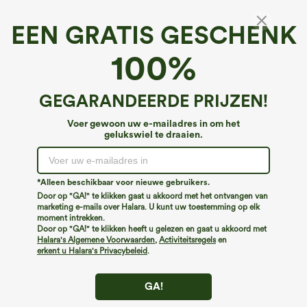
EEN GRATIS GESCHENK
Effen fietsshorts met hoge taille en zakken 7''
100%
4.6
(
172
)
€26,95 EUR
GEGARANDEERDE PRIJZEN!
Voer gewoon uw e-mailadres in om het
gelukswiel te draaien.
*Alleen beschikbaar voor nieuwe gebruikers.
Door op "GA!" te klikken gaat u akkoord met het ontvangen van
marketing e-mails over Halara. U kunt uw toestemming op elk
moment intrekken.
Door op "GA!" te klikken heeft u gelezen en gaat u akkoord met
Halara's Algemene Voorwaarden
,
Activiteitsregels
en
erkent u Halara's Privacybeleid
.
GA!