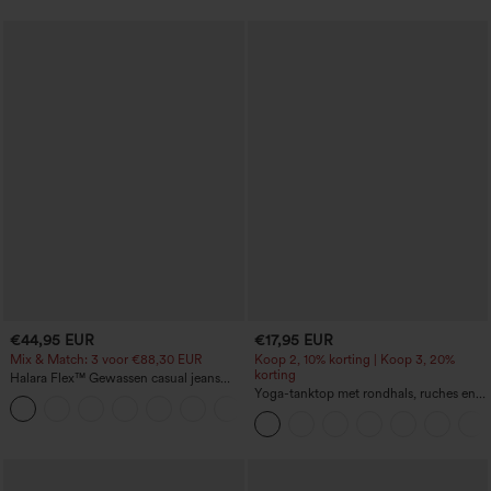
€44,95 EUR
€17,95 EUR
Mix & Match: 3 voor €88,30 EUR
Koop 2, 10% korting | Koop 3, 20%
korting
Halara Flex™ Gewassen casual jeans
met hoge taille, zakken en een baggy
Yoga-tanktop met rondhals, ruches en
+2
wide-leg pasvorm
koel aanvoelende stof - UPF50+