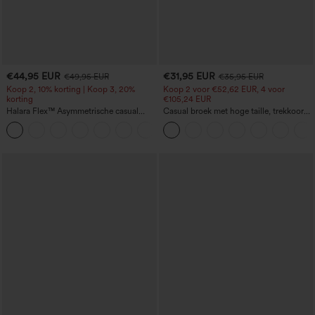
€44,95 EUR
€31,95 EUR
€49,95 EUR
€35,95 EUR
Koop 2, 10% korting | Koop 3, 20%
Koop 2 voor €52,62 EUR, 4 voor
korting
€105,24 EUR
Halara Flex™ Asymmetrische casual
Casual broek met hoge taille, trekkoord
jeans met lage taille, ritszakken,
en zakken, wijde losvallende pijpen,
+5
losvallende brede pijpen, gewassen
linnen-look