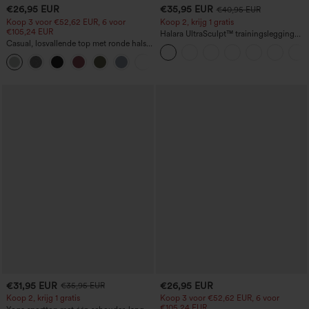
€26,95 EUR
€35,95 EUR
€40,95 EUR
Koop 3 voor €52,62 EUR, 6 voor
Koop 2, krijg 1 gratis
€105,24 EUR
Halara UltraSculpt™ trainingslegging
Casual, losvallende top met ronde hals
met hoge taille, scrunch-design voor het
en vleermuismouwen
liften van de billen, buikcontrole, zak en
+1
shape-effect
€31,95 EUR
€26,95 EUR
€35,95 EUR
Koop 2, krijg 1 gratis
Koop 3 voor €52,62 EUR, 6 voor
€105,24 EUR