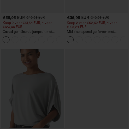
€35,95 EUR
€35,95 EUR
€40,95 EUR
€40,95 EUR
Koop 2 voor €61,54 EUR, 4 voor
Koop 2 voor €52,62 EUR, 4 voor
€123,08 EUR
€105,24 EUR
Casual gemêleerde jumpsuit met
Mid-rise tapered golfbroek met
verstelbare bandjes, ruches, wijde pijpen
trekkoord, gebogen zoom, sneldrogend,
+10
en zakken - Easy Peezy
met zakken - UPF 40+