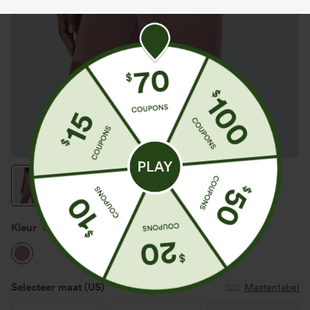
Kleur
Carmine Red
Selecteer maat
(US)
Maatentabel