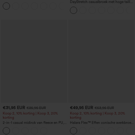
zijstrik, koel aanvoelende gestreepte stof
DayStretch casualbroek met hoge taille,
+8
en zakken — Easy Peezy-editie
barrel-leg pasvorm en zakken
€31,95 EUR
€49,95 EUR
€35,95 EUR
€53,95 EUR
Koop 2, 10% korting | Koop 3, 20%
Koop 2, 10% korting | Koop 3, 20%
korting
korting
2-in-1 casual midirok van fleece en PU,
Halara Flex™ Effen conische werkbroek
met hoge taille, buikcorrigerend,
met hoge taille en zak
gerimpeld en met gebogen zoom