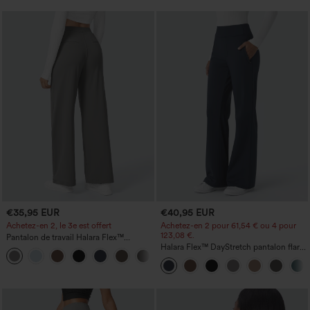
€35,95 EUR
€40,95 EUR
Achetez-en 2, le 3e est offert
Achetez-en 2 pour 61,54 € ou 4 pour
123,08 €.
Pantalon de travail Halara Flex™
DayStretch à taille haute, avec poches et
Halara Flex™ DayStretch pantalon flare
+23
coupe droite
de travail, taille mi-haute, poche latérale
zippée