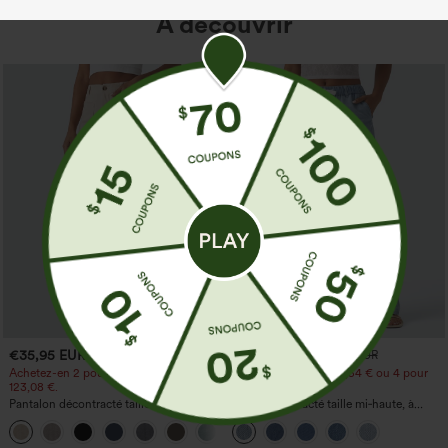
À découvrir
€35,95 EUR
€44,95 EUR
€49,95 EUR
Achetez-en 2 pour 61,54 € ou 4 pour
Achetez-en 2 pour 61,54 € ou 4 pour
123,08 €.
123,08 €.
Pantalon décontracté taille haute à
Jean décontracté taille mi‑haute, à
jambe droite, effet lin, avec poches
cordon de serrage, avec poches
+5