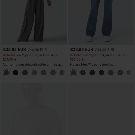
€35,95 EUR
€35,95 EUR
€40,95 EUR
€44,95 EUR
Achetez-en 2 pour 61,54 € ou 4 pour
Achetez-en 2 pour 61,54 € ou 4 pour
123,08 €.
123,08 €.
Combinaison décontractée chinée à
Halara Flex™ Jeans bootcut
bretelles réglables, fronces et jambes
décontractés taille haute, effet délavé,
+10
larges, avec poches — facile comme
avec poches
tout