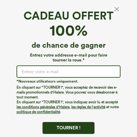
CADEAU OFFERT
100%
de chance de gagner
Entrez votre addresse e-mail pour faire
tourner la roue.*
Oops!
Nous ne semblons pas pouvoir trouver la page que
*Nouveaux utilisateurs uniquement.
vous recherchez.
En cliquant sur "TOURNER !", vous acceptez de recevoir des e-
mails promotionnels d'Halara. Vous pouvez vous désabonner à
tout moment.
Acheter plus
En cliquant sur "TOURNER !", vous indiquez avoir lu et accepté
les conditions générales d'Halara
,
les règles de l'activité
et notre
politique de confidentialité
.
TOURNER !