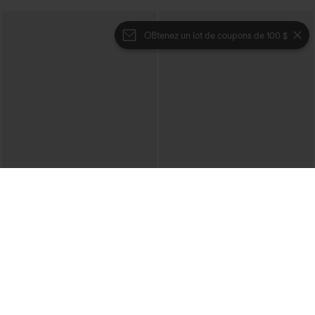
OBtenez un lot de coupons de 100 $
€40,95 EUR
€44,95 EUR
€49,95 EUR
Pull décontracté à col bateau et
Achetez-en 2 et bénéficiez de 10 % de
manches chauve-souris
réduction | Achetez-en 3 et bénéficiez
+1
de 20 % de réduction
Halara Flex™ Salopette décontractée en
denim lavé à encolure en V avec poche