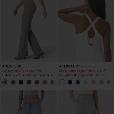
€31,95 EUR
€31,95 EUR
€35,95 EUR
Achetez-en 2, le 3e est offert
Mix & Match : 3 pour 88,30 € EUR
Halara Flex™ Pantalon de travail taille
Débardeur de yoga InstantCool à
haute avec poche latérale arrière et
encolure en U et ourlet arrondi –
+13
légère coupe évasée
UPF50+