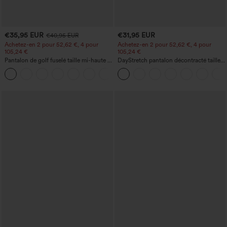
€35,95 EUR
€31,95 EUR
€40,95 EUR
Achetez-en 2 pour 52,62 €, 4 pour
Achetez-en 2 pour 52,62 €, 4 pour
105,24 €
105,24 €
Pantalon de golf fuselé taille mi-haute à
DayStretch pantalon décontracté taille
cordon, ourlet incurvé, séchage rapide,
haute avec poches et coupe droite
+2
avec poches — UPF40+