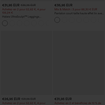
€31,95 EUR
€35,95 EUR
€35,95 EUR
Achetez-en 2 pour 52,62 €, 4 pour
Mix & Match : 3 pour 88,30 € EUR
105,24 €
Pantalon court taille haute effet lin avec
Halara UltraSculpt™ Leggings
poche zippée
d'entraînement sculptants taille haute,
+16
effet ventre plat, avec poche
€26,95 EUR
€31,95 EUR
€31,95 EUR
Achetez-en 2 pour 52,62 €, 4 pour
Achetez-en 2 et bénéficiez de 10 % de