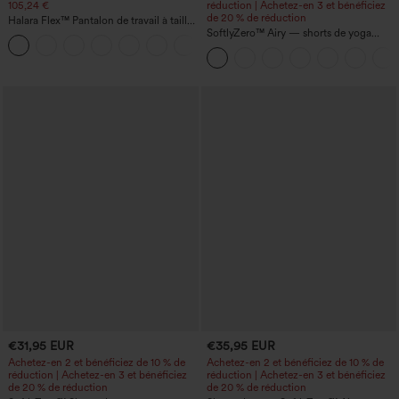
105,24 €
réduction | Achetez-en 3 et bénéficiez
de 20 % de réduction
Halara Flex™ Pantalon de travail à taille
haute, jambe large, avec poches, en
SoftlyZero™ Airy — shorts de yoga
+21
maille gaufrée
super taille haute 2-en-1 InstantCool
avec poches
€31,95 EUR
€35,95 EUR
Achetez-en 2 et bénéficiez de 10 % de
Achetez-en 2 et bénéficiez de 10 % de
réduction | Achetez-en 3 et bénéficiez
réduction | Achetez-en 3 et bénéficiez
de 20 % de réduction
de 20 % de réduction