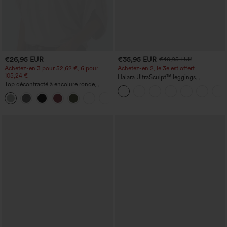
€26,95 EUR
€35,95 EUR
€40,95 EUR
Achetez-en 3 pour 52,62 €, 6 pour
Achetez-en 2, le 3e est offert
105,24 €
Halara UltraSculpt™ leggings
Top décontracté à encolure ronde,
d'entraînement taille haute — fronces
manches chauve-souris et coupe ample
liftantes pour le fessier, maintien gainant
+1
du ventre et poche