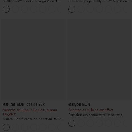
SoftlyZero™ Shorts de yoga 2-en-1
Shorts de yoga SoftlyZero™ Airy 2-en-1
InstantCool, super taille haute, aérés, 5''
InstantCool, super taille haute, 7" avec
+20
avec poches — longueur allongée
poches
€31,95 EUR
€31,95 EUR
€35,95 EUR
Achetez-en 2 pour 52,62 €, 4 pour
Achetez-en 2, le 3e est offert
105,24 €
Pantalon décontracté taille haute à
Halara Flex™ Pantalon de travail taille
cordon, coupe large en mélange de lin,
haute sculptant la silhouette, gainant la
avec poches
+10
taille, avec poches, jambe large en
micro-gaufre