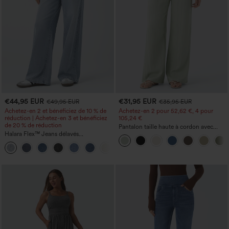
€44,95 EUR
€31,95 EUR
€49,95 EUR
€35,95 EUR
Achetez-en 2 et bénéficiez de 10 % de
Achetez-en 2 pour 52,62 €, 4 pour
réduction | Achetez-en 3 et bénéficiez
105,24 €
de 20 % de réduction
Pantalon taille haute à cordon avec
Halara Flex™ Jeans délavés
poches, jambe large et coupe ample,
décontractés, coupe baggy à jambe
style décontracté, effet lin
+5
large, taille basse asymétrique, poches
zippées