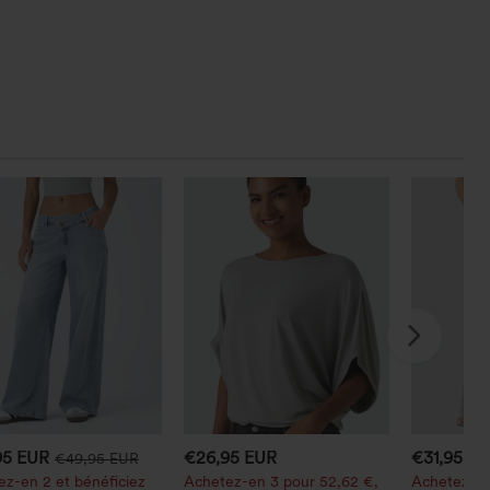
95 EUR
€26,95 EUR
€31,95 E
€49,95 EUR
z-en 2 et bénéficiez
Achetez-en 3 pour 52,62 €,
Achetez-en