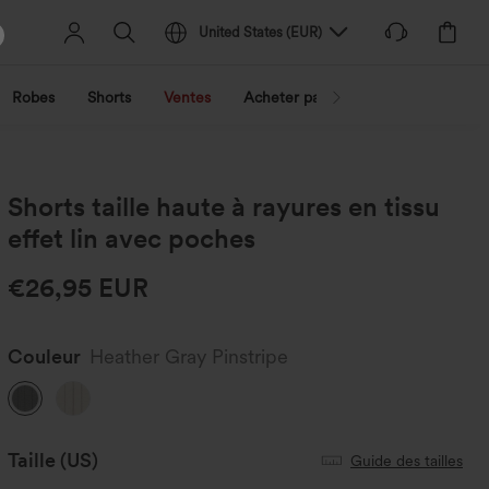
United States
(
EUR
)
Robes
Shorts
Ventes
Acheter par activité
Découvrez 
Shorts taille haute à rayures en tissu
effet lin avec poches
€26,95 EUR
Couleur
Heather Gray Pinstripe
Taille
(US)
Guide des tailles