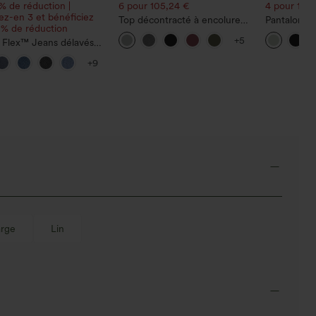
% de réduction |
6 pour 105,24 €
4 pour 105
z-en 3 et bénéficiez
Top décontracté à encolure
Pantalon ta
 % de réduction
ronde, manches chauve-
avec poches
+5
 Flex™ Jeans délavés
souris et coupe ample
coupe ampl
tractés, coupe baggy à
décontracté,
+9
large, taille basse
trique, poches zippées
arge
Lin