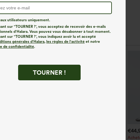
ux utilisateurs uniquement.
uant sur "TOURNER !", vous acceptez de recevoir des e-mails
onnels d'Halara. Vous pouvez vous désabonner à tout moment.
uant sur "TOURNER !", vous indiquez avoir lu et accepté
ditions générales d'Halara
,
les règles de l'activité
et notre
ue de confidentialité
.
TOURNER !
€35,95 EUR
€44,95 EUR
€44,
€49,95 EUR
chetez-en 2, le 3e est offert
Achetez-en 2 pour 61,54 €
Achete