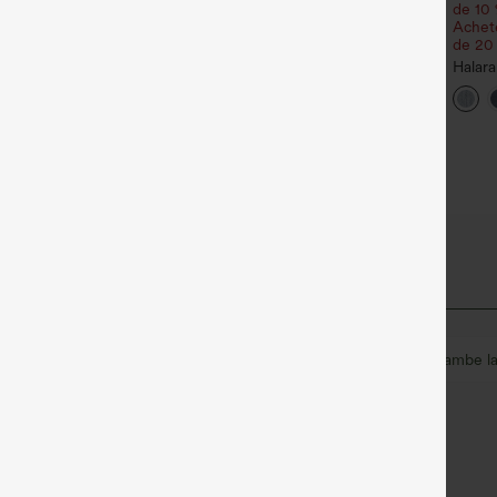
ou 4 pour 123,08 €.
de 10 
antalon de travail Halara
Achete
lex™ DayStretch à taille
Jean décontracté taille
de 20
+27
aute, avec poches et coupe
mi‑haute, à cordon de
roite
serrage, avec poches
Halara
décon
jambe 
asymé
Balnéaire
Rayé
10 cm
Taille haute
Jambe l