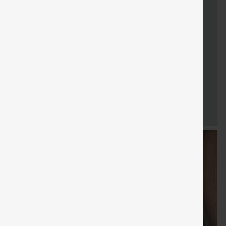
LIVRAISON
Coupon
Cadeaux
LIVRAISO
Vente
GRATUITE
spécial
gratuits
GRATUIT