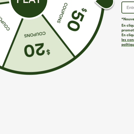
*Nouvea
En cliq
promoti
À découvrir
Styles Similaires
En cliq
les con
politiq
€35,95 EUR
€35,95 EUR
€44,95 EUR
€40,95 EUR
Achetez-en 2 pour 61,54 €
Achetez-en 2 pour 61,54 €
A