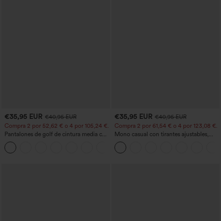
€35,95 EUR
€35,95 EUR
€40,95 EUR
€40,95 EUR
Compra 2 por 52,62 € o 4 por 105,24 €.
Compra 2 por 61,54 € o 4 por 123,08 €.
Pantalones de golf de cintura media con
Mono casual con tirantes ajustables,
cordón, dobladillo curvo, secado rápido,
fruncidos, pierna ancha, tejido jaspeado
+2
de corte cónico y con bolsillos - UPF40+
y bolsillos - Easy Peezy