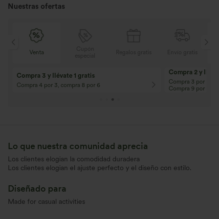
Nuestras ofertas
Cupón
is
Venta
Regalos gratis
Envío gratis
especial
Compra 2 y llévat
Compra 3 y llévate 1 gratis
Compra 3 por 2, Co
Compra 4 por 3, compra 8 por 6
Compra 9 por 6
Lo que nuestra comunidad aprecia
Los clientes elogian la comodidad duradera
Los clientes elogian el ajuste perfecto y el diseño con estilo.
Diseñado para
Made for casual activities