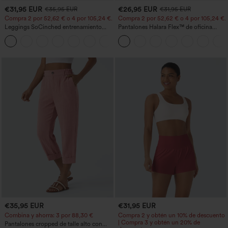
€31,95 EUR
€26,95 EUR
€35,95 EUR
€31,95 EUR
Compra 2 por 52,62 € o 4 por 105,24 €.
Compra 2 por 52,62 € o 4 por 105,24 €.
Leggings SoCinched entrenamiento
Pantalones Halara Flex™ de oficina
moldeador abdomen bolsillo lateral tiro
anchos plisados de tiro alto con bolsillos
+16
alto
en tela tipo gofre
€35,95 EUR
€31,95 EUR
Combina y ahorra: 3 por 88,30 €
Compra 2 y obtén un 10% de descuento
| Compra 3 y obtén un 20% de
Pantalones cropped de talle alto con