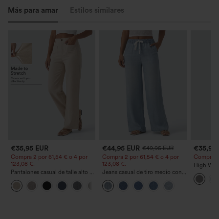
Más para amar
Estilos similares
€35,95 EUR
€44,95 EUR
€35,95
€49,95 EUR
Compra 2 por 61,54 € o 4 por
Compra 2 por 61,54 € o 4 por
Compra 2 y
123,08 €.
123,08 €.
High Wais
Pantalones casual de talle alto y
Jeans casual de tiro medio con
Straight 
pierna recta con tacto de lino y
cordón y bolsillos
+5
bolsillos