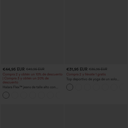
€44,95 EUR
€31,95 EUR
€49,95 EUR
€35,95 EUR
Compra 2 y obtén un 10% de descuento
Compra 2 y llévate 1 gratis
| Compra 3 y obtén un 20% de
Top deportivo de yoga de un solo
descuento
hombro, manga larga con agujero para
Halara Flex™ jeans de talle alto con
el pulgar, dobladillo curvo estilo high-
bolsillos, dobladillo enrollado, pierna
low (frente más corto, espalda más
+1
ancha y efecto lavado, estilo casual
larga), de secado rápido, con sujetador
incorporado