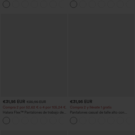
bolsillo trasero de talle muy alto y
InstantCool de talle súper alto, 7" con
+20
bolsillo lateral oculto de 5&#39;&#39;
bolsillos
de longitud más larga
€31,95 EUR
€31,95 EUR
€35,95 EUR
Compra 2 por 52,62 € o 4 por 105,24 €.
Compra 2 y llévate 1 gratis
Halara Flex™ Pantalones de trabajo de
Pantalones casual de talle alto con
talle alto, moldeadores del cuerpo, que
cordón, pernera ancha, en mezcla de
+10
estilizan la cintura, con bolsillos, de
lino y con bolsillos
pierna ancha en micro‑waffle