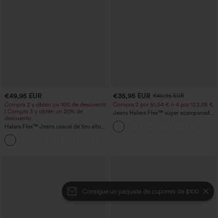
€49,95 EUR
€35,95 EUR
€40,95 EUR
Compra 2 y obtén un 10% de descuento
Compra 2 por 61,54 € o 4 por 123,08 €.
| Compra 3 y obtén un 20% de
Jeans Halara Flex™ súper acampanado
descuento
elástico lavado bolsillo cruzado tiro alto
Halara Flex™ Jeans casual de tiro alto
con control abdominal, pernera ancha y
bolsillos
Consigue un paquete de cupones de $100