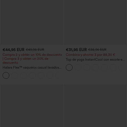
€44,95 EUR
€31,95 EUR
€49,95 EUR
€35,95 EUR
Compra 2 y obtén un 10% de descuento
Combina y ahorra: 3 por 88,30 €
| Compra 3 y obtén un 20% de
Top de yoga InstantCool con escote en
descuento
U y bajo curvado - UPF50+
Halara Flex™ vaqueros casual lavados
asimétricos de tiro bajo con bolsillos
+5
con cremallera, corte baggy y pierna
ancha