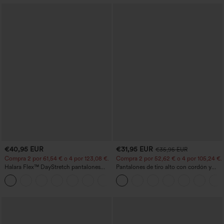
€40,95 EUR
€31,95 EUR
€35,95 EUR
Compra 2 por 61,54 € o 4 por 123,08 €.
Compra 2 por 52,62 € o 4 por 105,24 €.
Halara Flex™ DayStretch pantalones
Pantalones de tiro alto con cordón y
acampanados de trabajo de tiro medio
bolsillos, pernera ancha, holgados y de
+12
con bolsillo lateral con cremallera
estilo casual con tacto de lino.