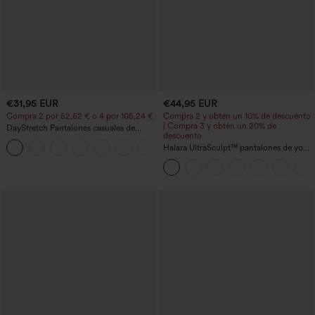
€31,95 EUR
€44,95 EUR
Compra 2 por 52,62 € o 4 por 105,24 €.
Compra 2 y obtén un 10% de descuento
| Compra 3 y obtén un 20% de
DayStretch Pantalones casuales de
descuento
cintura alta con pernera tipo barril y
+5
bolsillos
Halara UltraSculpt™ pantalones de yoga
holgados de talle alto con control
abdominal, rayas color block y bolsillos