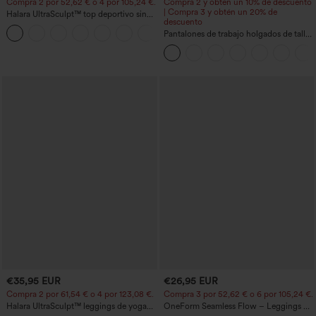
Compra 2 por 52,62 € o 4 por 105,24 €.
Compra 2 y obtén un 10% de descuento
| Compra 3 y obtén un 20% de
Halara UltraSculpt™ top deportivo sin
descuento
mangas con escote redondo y bajo
+11
curvo
Pantalones de trabajo holgados de talle
medio con bolsillos y pernera estilo
barril
€35,95 EUR
€26,95 EUR
Compra 2 por 61,54 € o 4 por 123,08 €.
Compra 3 por 52,62 € o 6 por 105,24 €.
Halara UltraSculpt™ leggings de yoga
OneForm Seamless Flow – Leggings de
bootcut de talle alto con control
yoga sin costuras, tiro medio, control de