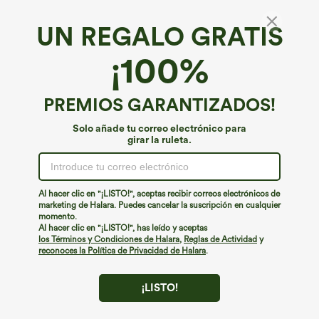
UN REGALO GRATIS
Pantalones casual de pana de pelo largo, talle
¡100%
alto, con bolsillos, pierna recta y corte
holgado (baggy)
4.4
(
744
)
PREMIOS GARANTIZADOS!
€31,95 EUR
Solo añade tu correo electrónico para
girar la ruleta.
Al hacer clic en "¡LISTO!", aceptas recibir correos electrónicos de
marketing de Halara. Puedes cancelar la suscripción en cualquier
momento.
Al hacer clic en "¡LISTO!", has leído y aceptas
los Términos y Condiciones de Halara
,
Reglas de Actividad
y
reconoces la Política de Privacidad de Halara
.
¡LISTO!