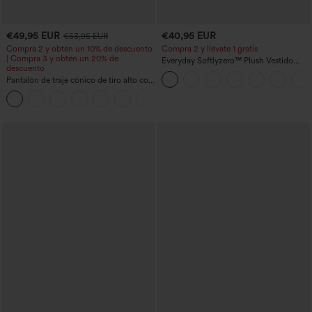
€49,95 EUR
€40,95 EUR
€53,95 EUR
Compra 2 y obtén un 10% de descuento
Compra 2 y llévate 1 gratis
| Compra 3 y obtén un 20% de
Everyday Softlyzero™ Plush Vestido
descuento
deportivo sin espalda 2 en 1
Pantalón de traje cónico de tiro alto con
acampanado -Wannabe -Easy Peezy
bolsillos
+8