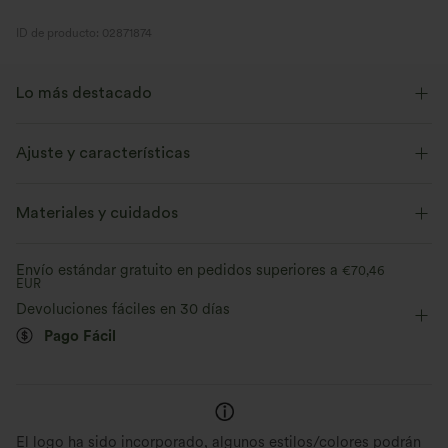
ID de producto: 02871874
Lo más destacado
Ajuste y características
Para: actividades casuales.
Materiales y cuidados
Cintura plana
Con bolsillos
Fácil de poner
Envío estándar gratuito en pedidos superiores a
€70,46
Casual
Hasta el suelo
Tiro alto
Pierna recta
EUR
Devoluciones fáciles en 30 días
Pago Fácil
Cómodo al tacto
Apto para todo tipo de c
Tejido de pana elástico, transpirable y con
Cintura elástica para un ajust
inspiración retro.
flexible.
El logo ha sido incorporado, algunos estilos/colores podrán