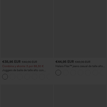
€35,95 EUR
€44,95 EUR
€40,95 EUR
€49,95 EUR
Combina y ahorra: 3 por 88,30 €
Halara Flex™ jeans casual de talle alto
con bolsillos, pierna recta y lavados
Joggers de baile de talle alto con
cordón, fruncidos, corte cónico, secado
rápido, tacto fresco y bolsillos - UPF40+