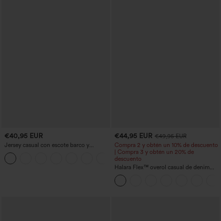
€40,95 EUR
€44,95 EUR
€49,95 EUR
Jersey casual con escote barco y
Compra 2 y obtén un 10% de descuento
mangas murciélago
| Compra 3 y obtén un 20% de
+1
descuento
Halara Flex™ overol casual de denim
lavado con escote en V y bolsillos