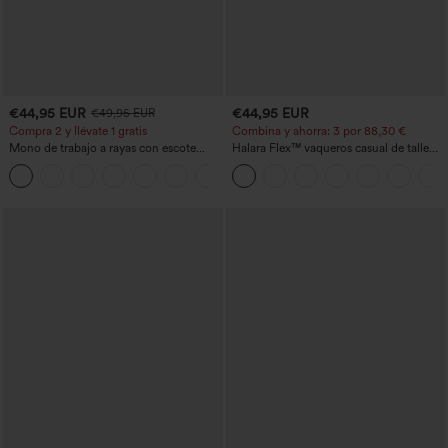
€44,95 EUR
€44,95 EUR
€49,95 EUR
Compra 2 y llévate 1 gratis
Combina y ahorra: 3 por 88,30 €
Mono de trabajo a rayas con escote
Halara Flex™ vaqueros casual de talle
barco, sin mangas, lazo lateral, tacto
alto con bolsillos, estilo baggy de pierna
+8
Cool Touch y bolsillos - Edición Easy
ancha, efecto lavado
Peezy