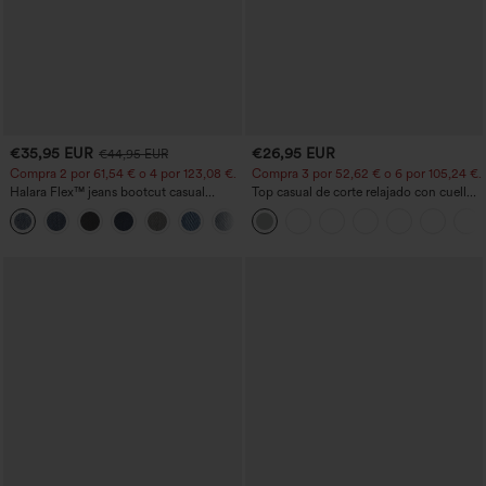
€35,95 EUR
€26,95 EUR
€44,95 EUR
Compra 2 por 61,54 € o 4 por 123,08 €.
Compra 3 por 52,62 € o 6 por 105,24 €.
Halara Flex™ jeans bootcut casual
Top casual de corte relajado con cuello
lavados, de talle alto y con bolsillos
redondo y mangas murciélago.
+5