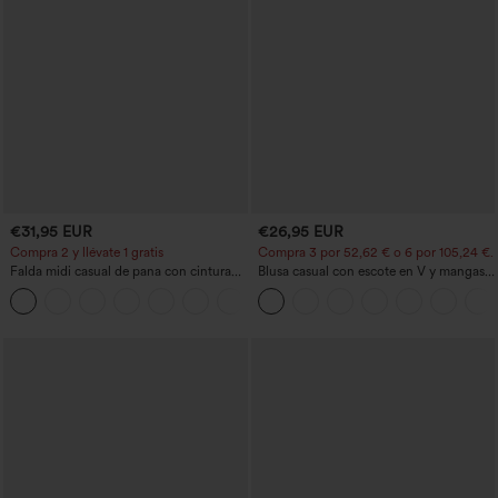
€31,95 EUR
€26,95 EUR
Compra 2 y llévate 1 gratis
Compra 3 por 52,62 € o 6 por 105,24 €.
Falda midi casual de pana con cintura
Blusa casual con escote en V y mangas
media y bolsillo lateral frontal con
cortas abullonadas
+1
solapa