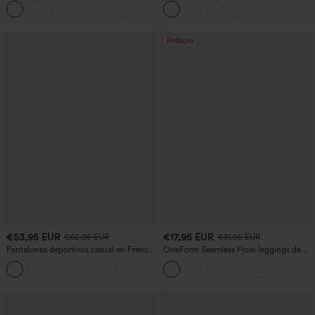
+11
abdominal, efecto moldeador y bolsillos
abdomen y realce de glúteos
Rebajas
€53,95 EUR
€17,95 EUR
€62,95 EUR
€31,95 EUR
Pantalones deportivos casual en French
OneForm Seamless Flow leggings de
terry con estampado denim, tiro medio,
yoga de talle alto con control abdominal
estilo jeans y bolsillos
y realce de glúteos