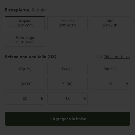
Entrepierna️
Regular
Regular
Pequeña
Alto
(
5'3"-5'7"
)
(
5'0"-5'3"
)
(
5'7"-5'11"
)
Extra Largo
(
5'11"-6'3"
)
Selecciona una talla
(US)
Tabla de tallas
XS
(
0/2
)
S
(
4/6
)
M
(
8/10
)
L
(
12/14
)
XL
(
16
)
1X
2X
3X
+ Agregar a la bolsa