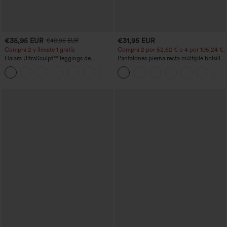
€35,95 EUR
€31,95 EUR
€40,95 EUR
Compra 2 y llévate 1 gratis
Compra 2 por 52,62 € o 4 por 105,24 €.
Halara UltraSculpt™ leggings de
Pantalones pierna recta múltiple bolsillo
entrenamiento moldeadores de talle alto
botón tiro alto
+11
con fruncido trasero que realza los
glúteos, control de abdomen y bolsillos