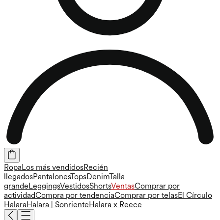
Ropa
Los más vendidos
Recién
llegados
Pantalones
Tops
Denim
Talla
grande
Leggings
Vestidos
Shorts
Ventas
Comprar por
actividad
Compra por tendencia
Comprar por telas
El Círculo
Halara
Halara | Sonriente
Halara x Reece