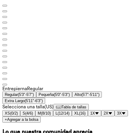
Entrepierna️
Regular
Regular
(
5'3"-5'7"
)
Pequeña
(
5'0"-5'3"
)
Alto
(
5'7"-5'11"
)
Extra Largo
(
5'11"-6'3"
)
Selecciona una talla
(
US
)
Tabla de tallas
XS
(
0/2
)
S
(
4/6
)
M
(
8/10
)
L
(
12/14
)
XL
(
16
)
1X
2X
3X
+
Agregar a la bolsa
Lo que nuestra comunidad aprecia