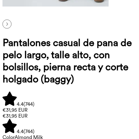
Pantalones casual de pana de
pelo largo, talle alto, con
bolsillos, pierna recta y corte
holgado (baggy)
4.4
(
744
)
€31,95 EUR
€31,95 EUR
4.4
(
744
)
Color
Almond Milk