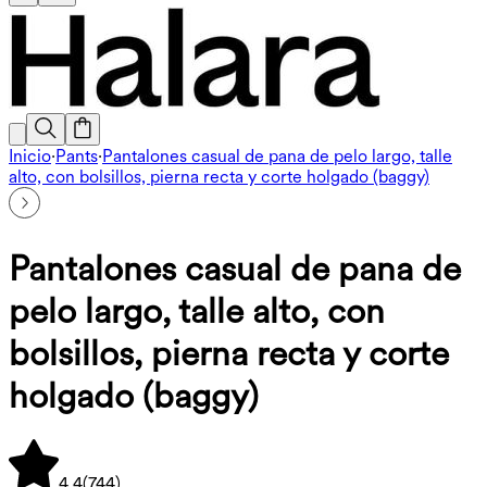
Inicio
·
Pants
·
Pantalones casual de pana de pelo largo, talle
alto, con bolsillos, pierna recta y corte holgado (baggy)
Pantalones casual de pana de
pelo largo, talle alto, con
bolsillos, pierna recta y corte
holgado (baggy)
4.4
(
744
)