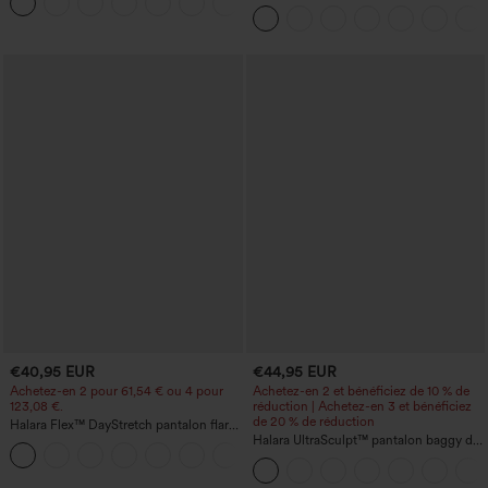
+12
liftantes pour le fessier, maintien gainant
tennis aérée à pans croisés 2-en-1 avec
du ventre et poche
poche latérale et toucher frais - Lucid-
UPF50+
€40,95 EUR
€44,95 EUR
Achetez-en 2 pour 61,54 € ou 4 pour
Achetez-en 2 et bénéficiez de 10 % de
123,08 €.
réduction | Achetez-en 3 et bénéficiez
de 20 % de réduction
Halara Flex™ DayStretch pantalon flare
de travail, taille mi-haute, poche latérale
Halara UltraSculpt™ pantalon baggy de
+12
zippée
yoga taille haute à effet gainant pour le
ventre, à rayures color block, avec
poches