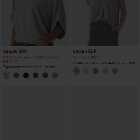
€26,95 EUR
€26,95 EUR
Achetez-en 3 pour 52,62 €, 6 pour
1 acheté, 1 offert
105,24 €
Blouse de travail oversize à encolure en
Top décontracté à encolure ronde,
V, manches courtes, en tissu
manches chauve-souris et coupe ample
anti‑froissage
+1