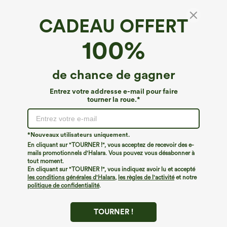
CADEAU OFFERT
100%
de chance de gagner
Entrez votre addresse e-mail pour faire
tourner la roue.*
Oops!
Nous ne semblons pas pouvoir trouver la page que
*Nouveaux utilisateurs uniquement.
vous recherchez.
En cliquant sur "TOURNER !", vous acceptez de recevoir des e-
mails promotionnels d'Halara. Vous pouvez vous désabonner à
tout moment.
Acheter plus
En cliquant sur "TOURNER !", vous indiquez avoir lu et accepté
les conditions générales d'Halara
,
les règles de l'activité
et notre
politique de confidentialité
.
TOURNER !