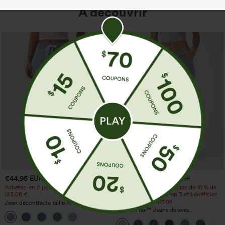
À découvrir
€44,95 EUR
€44,95 EUR
€49,95 EUR
€49,95 EUR
Achetez-en 2 pour 61,54 € ou 4 pour
Achetez-en 2 et bénéficiez de 10 % de
123,08 €.
réduction | Achetez-en 3 et bénéficiez
de 20 % de réduction
Jean décontracté taille mi‑haute, à
cordon de serrage, avec poches
Halara Flex™ Jeans délavés
décontractés, coupe baggy à jambe
large, taille basse asymétrique, poches