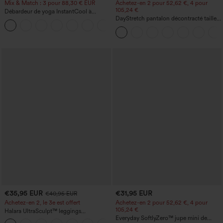
Mix & Match : 3 pour 88,30 € EUR
Achetez-en 2 pour 52,62 €, 4 pour
105,24 €
Débardeur de yoga InstantCool à
encolure en U et ourlet arrondi –
DayStretch pantalon décontracté taille
UPF50+
haute avec poches et coupe droite
€35,95 EUR
€31,95 EUR
€40,95 EUR
Achetez-en 2, le 3e est offert
Achetez-en 2 pour 52,62 €, 4 pour
105,24 €
Halara UltraSculpt™ leggings
d'entraînement taille haute — fronces
Everyday SoftlyZero™ jupe mini de