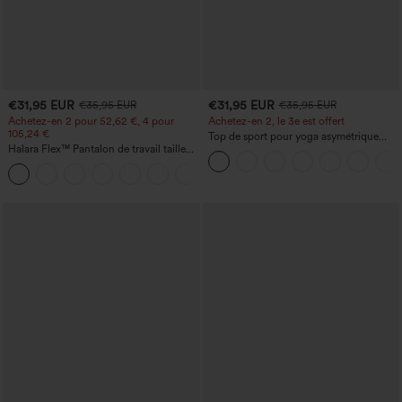
€31,95 EUR
€31,95 EUR
€35,95 EUR
€35,95 EUR
Achetez-en 2 pour 52,62 €, 4 pour
Achetez-en 2, le 3e est offert
105,24 €
Top de sport pour yoga asymétrique
Halara Flex™ Pantalon de travail taille
(une épaule) à manches longues avec
haute sculptant la silhouette, gainant la
ouverture pour le pouce, ourlet arrondi
+10
taille, avec poches, jambe large en
haut-bas, séchage rapide, soutien-gorge
micro-gaufre
intégré.