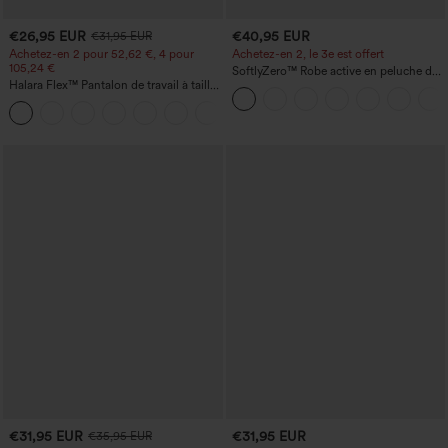
€26,95 EUR
€40,95 EUR
€31,95 EUR
Achetez-en 2 pour 52,62 €, 4 pour
Achetez-en 2, le 3e est offert
105,24 €
SoftlyZero™ Robe active en peluche dos
Halara Flex™ Pantalon de travail à taille
nu — Édition Hyper Facile
haute, jambe large, avec poches, en
+21
maille gaufrée
€31,95 EUR
€31,95 EUR
€35,95 EUR