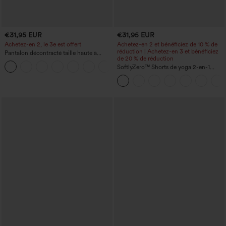
€31,95 EUR
€31,95 EUR
Achetez-en 2, le 3e est offert
Achetez-en 2 et bénéficiez de 10 % de
réduction | Achetez-en 3 et bénéficiez
Pantalon décontracté taille haute à
de 20 % de réduction
cordon, coupe large en mélange de lin,
+5
avec poches
SoftlyZero™ Shorts de yoga 2-en-1
InstantCool, super taille haute, aérés, 5''
avec poches — longueur allongée