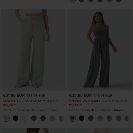
zippées
€31,95 EUR
€35,95 EUR
€35,95 EUR
€40,95 EUR
Achetez-en 2 pour 52,62 €, 4 pour
Achetez-en 2 pour 61,54 € ou 4 pour
105,24 €
123,08 €.
Pantalon taille haute à cordon avec
Combinaison décontractée chinée à
poches, jambe large et coupe ample,
bretelles réglables, fronces et jambes
+15
style décontracté, effet lin
larges, avec poches — facile comme
tout