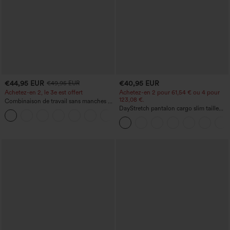
€44,95 EUR
€40,95 EUR
€49,95 EUR
Achetez-en 2, le 3e est offert
Achetez-en 2 pour 61,54 € ou 4 pour
123,08 €.
Combinaison de travail sans manches à
encolure bateau, côtés noués, toucher
DayStretch pantalon cargo slim taille
+8
frais, rayée, avec poches — Édition Easy
haute, poches zippées, uni
Peezy