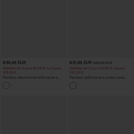
€35,95 EUR
€31,95 EUR
€35,95 EUR
Achetez-en 2 pour 61,54 € ou 4 pour
Achetez-en 2 pour 52,62 €, 4 pour
123,08 €.
105,24 €
Pantalon décontracté taille haute à
Pantalon taille haute à cordon avec
jambe droite, effet lin, avec poches
poches, jambe large et coupe ample,
+5
style décontracté, effet lin