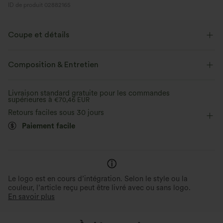
ID de produit 02882165
Coupe et détails
Taille plate
Braguette zippée
Décontracté
Maxi
Composition & Entretien
Taille haute
Trapèze
Élasticité moyenne
Livraison standard gratuite pour les commandes
supérieures à
Élasticité quatre directions
€70,46 EUR
Trapèze
Retours faciles sous 30 jours
Paiement facile
Le logo est en cours d’intégration. Selon le style ou la
couleur, l’article reçu peut être livré avec ou sans logo.
En savoir plus