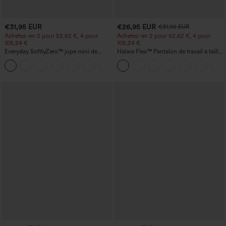
€31,95 EUR
€26,95 EUR
€31,95 EUR
Achetez-en 2 pour 52,62 €, 4 pour
Achetez-en 2 pour 52,62 €, 4 pour
105,24 €
105,24 €
Everyday SoftlyZero™ jupe mini de
Halara Flex™ Pantalon de travail à taille
tennis aérée à pans croisés 2-en-1 avec
haute, jambe large, avec poches, en
+25
poche latérale et toucher frais - Lucid-
maille gaufrée
UPF50+