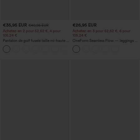
€35,95 EUR
€26,95 EUR
€40,95 EUR
Achetez-en 2 pour 52,62 €, 4 pour
Achetez-en 3 pour 52,62 €, 6 pour
105,24 €
105,24 €
Pantalon de golf fuselé taille mi-haute à
OneForm Seamless Flow — leggings de
cordon, ourlet incurvé, séchage rapide,
yoga sans coutures, taille mi-haute, effet
+2
avec poches — UPF40+
gainant pour le ventre et liftant pour les
fesses