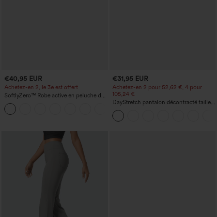
€40,95 EUR
€31,95 EUR
Achetez-en 2, le 3e est offert
Achetez-en 2 pour 52,62 €, 4 pour
105,24 €
SoftlyZero™ Robe active en peluche dos
nu — Édition Hyper Facile
DayStretch pantalon décontracté taille
+29
haute avec poches et coupe droite