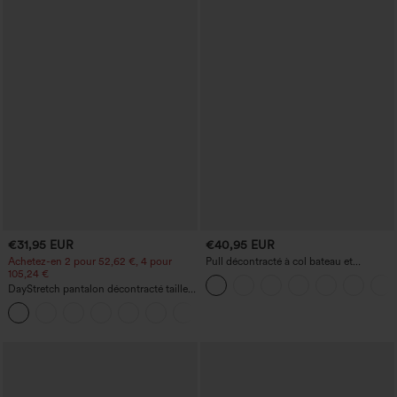
€31,95 EUR
€40,95 EUR
Achetez-en 2 pour 52,62 €, 4 pour
Pull décontracté à col bateau et
105,24 €
manches chauve-souris
DayStretch pantalon décontracté taille
haute à jambe en forme de tonneau
+5
avec poches