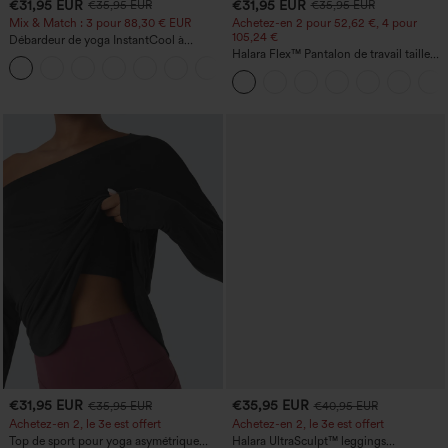
€31,95 EUR
€31,95 EUR
€35,95 EUR
€35,95 EUR
Mix & Match : 3 pour 88,30 € EUR
Achetez-en 2 pour 52,62 €, 4 pour
105,24 €
Débardeur de yoga InstantCool à
encolure en U et ourlet arrondi –
Halara Flex™ Pantalon de travail taille
UPF50+
haute sculptant la silhouette, gainant la
taille, avec poches, jambe large en
micro-gaufre
€31,95 EUR
€35,95 EUR
€35,95 EUR
€40,95 EUR
Achetez-en 2, le 3e est offert
Achetez-en 2, le 3e est offert
Top de sport pour yoga asymétrique
Halara UltraSculpt™ leggings