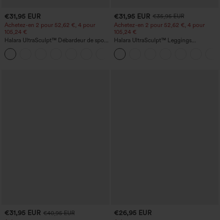
€31,95 EUR
€31,95 EUR
€35,95 EUR
Achetez-en 2 pour 52,62 €, 4 pour
Achetez-en 2 pour 52,62 €, 4 pour
105,24 €
105,24 €
Halara UltraSculpt™ Débardeur de sport
Halara UltraSculpt™ Leggings
à col rond et ourlet arrondi
d'entraînement sculptants taille haute,
+11
effet ventre plat, avec poche
€31,95 EUR
€26,95 EUR
€40,95 EUR