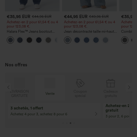
€35,95 EUR
€44,95 EUR
€35,95
€44,95 EUR
€49,95 EUR
Achetez-en 2 pour 61,54 € ou 4
Achetez-en 2 pour 61,54 € ou 4
Achetez-e
pour 123,08 €.
pour 123,08 €.
pour 123,
Halara Flex™ Jeans bootcut
Jean décontracté taille mi‑haute,
Combinai
décontractés taille haute, effet
à cordon de serrage, avec
chinée à b
+5
délavé, avec poches
poches
fronces e
poches —
Nos offres
N
Coupon
Cadeaux
LIVRAISON
Vente
E
spécial
gratuits
GRATUITE
Achetez-en 2, ob
3 achetés, 1 offert
gratuit
Achetez 4 pour 3, achetez 8 pour 6
3 pour 2, 6 pour 4,