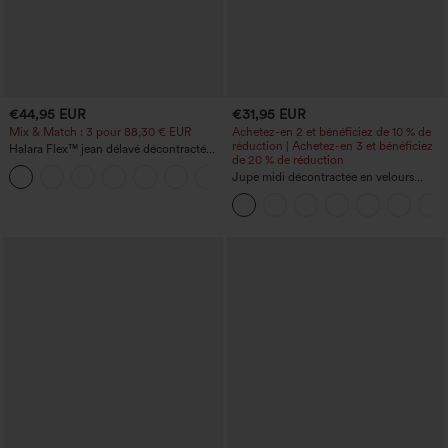
€44,95 EUR
€31,95 EUR
Mix & Match : 3 pour 88,30 € EUR
Achetez-en 2 et bénéficiez de 10 % de
réduction | Achetez-en 3 et bénéficiez
Halara Flex™ jean délavé décontracté
de 20 % de réduction
taille haute à poches, coupe baggy à
+2
jambe large
Jupe midi décontractée en velours
côtelé, taille mi-haute, poches avant
latérales à rabat