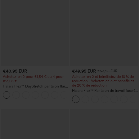
€40,95 EUR
€49,95 EUR
€53,95 EUR
Achetez-en 2 pour 61,54 € ou 4 pour
Achetez-en 2 et bénéficiez de 10 % de
123,08 €.
réduction | Achetez-en 3 et bénéficiez
de 20 % de réduction
Halara Flex™ DayStretch pantalon flare
de travail, taille mi-haute, poche latérale
Halara Flex™ Pantalon de travail fuselé,
+12
zippée
uni, taille haute, avec poches