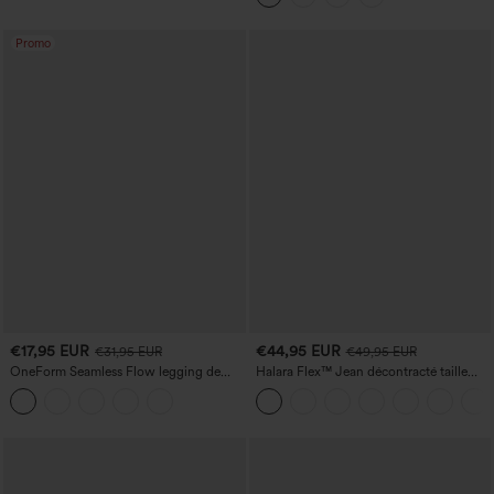
Promo
€17,95 EUR
€44,95 EUR
€31,95 EUR
€49,95 EUR
OneForm Seamless Flow legging de
Halara Flex™ Jean décontracté taille
yoga taille haute, gainant pour le ventre
haute, jambe droite, délavé, avec poches
et effet rehausseur de fesses