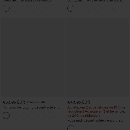
Débardeur de yoga à col rond, à
SoftlyZero™ Airy — shorts de yoga
fronces, effet rafraîchissant - UPF50+
super taille haute 2-en-1 InstantCool
+16
avec poches
€53,95 EUR
€40,95 EUR
€62,95 EUR
Pantalon de jogging décontracté en
Achetez-en 2 et bénéficiez de 10 % de
French terry à imprimé denim, taille mi-
réduction | Achetez-en 3 et bénéficiez
haute, style jean, avec poches
de 20 % de réduction
Robe midi décontractée à encolure
ronde, sans manches, avec soutien-
gorge intégré et ourlet à volants