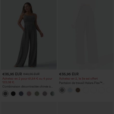
€35,95 EUR
€35,95 EUR
€40,95 EUR
Achetez-en 2 pour 61,54 € ou 4 pour
Achetez-en 2, le 3e est offert
123,08 €.
Pantalon de travail Halara Flex™
Combinaison décontractée chinée à
DayStretch à taille haute, avec poches et
bretelles réglables, fronces et jambes
coupe droite
+10
larges, avec poches — facile comme
tout