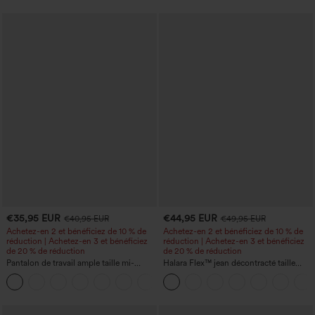
€35,95 EUR
€44,95 EUR
€40,95 EUR
€49,95 EUR
Achetez-en 2 et bénéficiez de 10 % de
Achetez-en 2 et bénéficiez de 10 % de
réduction | Achetez-en 3 et bénéficiez
réduction | Achetez-en 3 et bénéficiez
de 20 % de réduction
de 20 % de réduction
Pantalon de travail ample taille mi-
Halara Flex™ jean décontracté taille
haute, coupe « barrel » (jambe en forme
haute, large, avec poches, ourlet
+3
de tonneau) avec poches
retroussé et effet délavé