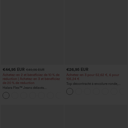
€44,95 EUR
€26,95 EUR
€49,95 EUR
Achetez-en 2 et bénéficiez de 10 % de
Achetez-en 3 pour 52,62 €, 6 pour
réduction | Achetez-en 3 et bénéficiez
105,24 €
de 20 % de réduction
Top décontracté à encolure ronde,
Halara Flex™ Jeans délavés
manches chauve-souris et coupe ample
décontractés, coupe baggy à jambe
+5
large, taille basse asymétrique, poches
zippées