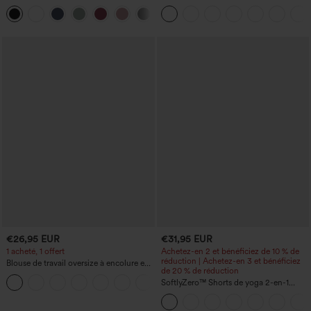
(une épaule) à manches longues avec
d'entraînement taille haute — fronces
+3
ouverture pour le pouce, ourlet arrondi
liftantes pour le fessier, maintien gainant
haut-bas, séchage rapide, soutien-gorge
du ventre et poche
intégré.
€26,95 EUR
€31,95 EUR
1 acheté, 1 offert
Achetez-en 2 et bénéficiez de 10 % de
réduction | Achetez-en 3 et bénéficiez
Blouse de travail oversize à encolure en
de 20 % de réduction
V, manches courtes, en tissu
+1
anti‑froissage
SoftlyZero™ Shorts de yoga 2-en-1
InstantCool, super taille haute, aérés, 5''
avec poches — longueur allongée