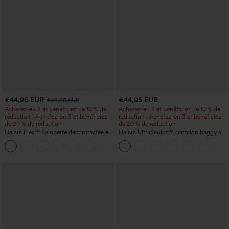
€44,95 EUR
€44,95 EUR
€49,95 EUR
Achetez-en 2 et bénéficiez de 10 % de
Achetez-en 2 et bénéficiez de 10 % de
réduction | Achetez-en 3 et bénéficiez
réduction | Achetez-en 3 et bénéficiez
de 20 % de réduction
de 20 % de réduction
Halara Flex™ Salopette décontractée en
Halara UltraSculpt™ pantalon baggy de
denim lavé à encolure en V avec poche
yoga taille haute à effet gainant pour le
+1
ventre, à rayures color block, avec
poches