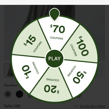
Couleur
Darl Gray Floral Yarn
Promo
Taille
(US)
Guide des tailles