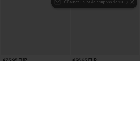
OBtenez un lot de coupons de 100 $
€35,95 EUR
€35,95 EUR
Achetez-en 2 et bénéficiez de 10 % de
Achetez-en 2 pour 61,54 € ou 4 pour
réduction | Achetez-en 3 et bénéficiez
123,08 €.
de 20 % de réduction
Jupe mini de soirée en suède, moulante,
Shorts de yoga SoftlyZero™ Airy 2-en-1
taille haute croisée 2-en-1 avec ourlet à
InstantCool, super taille haute, 7" avec
franges
+23
poches