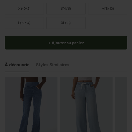
XS
(
0/2
)
S
(
4/6
)
M
(
8/10
)
L
(
12/14
)
XL
(
16
)
+ Ajouter au panier
À découvrir
Styles Similaires