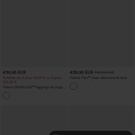
€35,95 EUR
€35,95 EUR
€40,95 EUR
Achetez-en 2 pour 61,54 € ou 4 pour
Halara Flex™ Jean décontracté lavé
123,08 €.
taille haute à poche croisée
Halara UltraSculpt™ leggings de yoga
taille haute, gainants avec contrôle du
+11
ventre, coupe bootcut, à poches