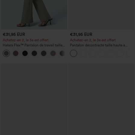
€31,95 EUR
€31,95 EUR
Achetez-en 2, le 3e est offert
Achetez-en 2, le 3e est offert
Halara Flex™ Pantalon de travail taille
Pantalon décontracté taille haute à
haute avec poche latérale arrière et
cordon, coupe large en mélange de lin,
+13
légère coupe évasée
avec poches