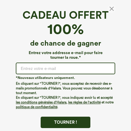
CADEAU OFFERT
Jupe maxi taille haute évasée décontractée
100%
avec fermeture éclair sur le côté
4.4
(
657
)
de chance de gagner
€35,95 EUR
Entrez votre addresse e-mail pour faire
tourner la roue.*
*Nouveaux utilisateurs uniquement.
En cliquant sur "TOURNER !", vous acceptez de recevoir des e-
mails promotionnels d'Halara. Vous pouvez vous désabonner à
tout moment.
En cliquant sur "TOURNER !", vous indiquez avoir lu et accepté
les conditions générales d'Halara
,
les règles de l'activité
et notre
politique de confidentialité
.
TOURNER !