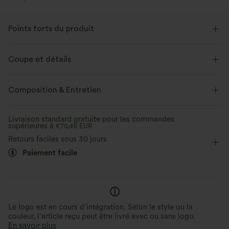
Points forts du produit
Coupe et détails
Taille plate
Lacets
Cache-cœur
Fermeture éclair
Composition & Entretien
Braguette zippée
Travail
Couvre-pieds
Livraison standard gratuite pour les commandes
supérieures à
Taille haute
€70,46 EUR
Jambe large
Élasticité bidirectionnelle
Retours faciles sous 30 jours
Coupe classique
Paiement facile
Look instantanément allongé
Détails stylés
Le design portefeuille flatte et crée une
Démarquez-vous grâce à son d
silhouette épurée.
nouage latéral.
Le logo est en cours d’intégration. Selon le style ou la
couleur, l’article reçu peut être livré avec ou sans logo.
En savoir plus