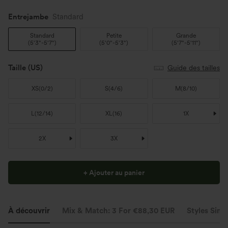
Entrejambe️
Standard
Standard
Petite
Grande
(
5'3"-5'7"
)
(
5'0"-5'3"
)
(
5'7"-5'11"
)
Taille
(US)
Guide des tailles
XS
(
0/2
)
S
(
4/6
)
M
(
8/10
)
L
(
12/14
)
XL
(
16
)
1X
2X
3X
+ Ajouter au panier
À découvrir
Mix & Match: 3 For €88,30 EUR
Styles Simil