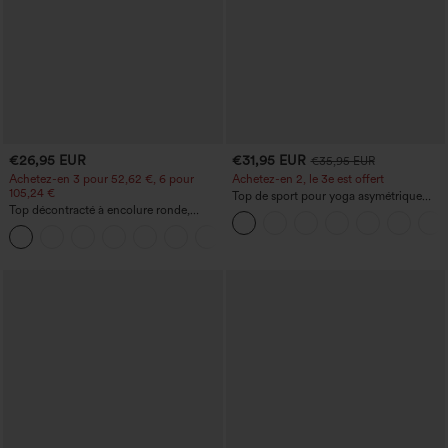
€26,95 EUR
€31,95 EUR
€35,95 EUR
Achetez-en 3 pour 52,62 €, 6 pour
Achetez-en 2, le 3e est offert
105,24 €
Top de sport pour yoga asymétrique
Top décontracté à encolure ronde,
(une épaule) à manches longues avec
manches chauve-souris et coupe ample
ouverture pour le pouce, ourlet arrondi
+1
haut-bas, séchage rapide, soutien-gorge
intégré.