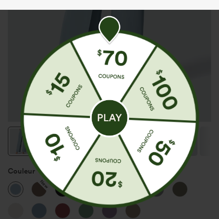
Couleur
Forget-Me-Not
New