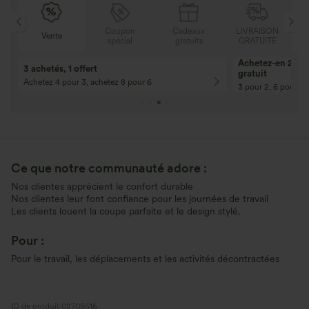
N
Coupon
Cadeaux
LIVRAISON
Vente
E
spécial
gratuits
GRATUITE
Achetez-en 2, ob
3 achetés, 1 offert
gratuit
Achetez 4 pour 3, achetez 8 pour 6
3 pour 2, 6 pour 4,
Ce que notre communauté adore :
Nos clientes apprécient le confort durable
Nos clientes leur font confiance pour les journées de travail
Les clients louent la coupe parfaite et le design stylé.
Pour :
Pour le travail, les déplacements et les activités décontractées
ID de produit 02709516