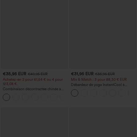
€35,95 EUR
€31,95 EUR
€40,95 EUR
€35,95 EUR
Achetez-en 2 pour 61,54 € ou 4 pour
Mix & Match : 3 pour 88,30 € EUR
123,08 €.
Débardeur de yoga InstantCool à
Combinaison décontractée chinée à
encolure en U et ourlet arrondi –
bretelles réglables, fronces et jambes
UPF50+
+10
larges, avec poches — facile comme
tout