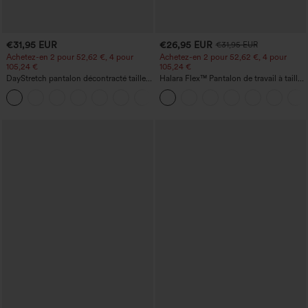
€31,95 EUR
€26,95 EUR
€31,95 EUR
Achetez-en 2 pour 52,62 €, 4 pour
Achetez-en 2 pour 52,62 €, 4 pour
105,24 €
105,24 €
DayStretch pantalon décontracté taille
Halara Flex™ Pantalon de travail à taille
haute avec poches et coupe droite
haute, jambe large, avec poches, en
+23
maille gaufrée