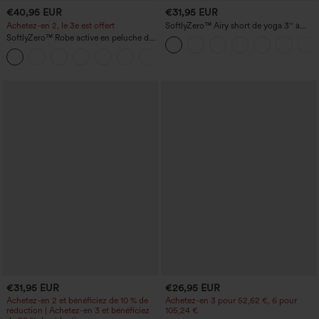
€40,95 EUR
€31,95 EUR
Achetez-en 2, le 3e est offert
SoftlyZero™ Airy short de yoga 3'' à
taille haute, froncé, InstantCool, avec
SoftlyZero™ Robe active en peluche dos
poches
nu — Édition Hyper Facile
+29
€31,95 EUR
€26,95 EUR
Achetez-en 2 et bénéficiez de 10 % de
Achetez-en 3 pour 52,62 €, 6 pour
réduction | Achetez-en 3 et bénéficiez
105,24 €