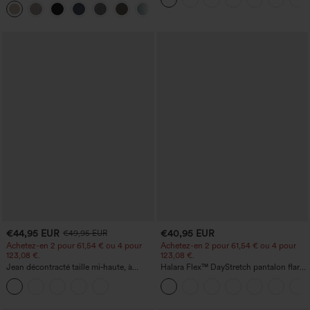
+5
€44,95 EUR
€40,95 EUR
€49,95 EUR
Achetez-en 2 pour 61,54 € ou 4 pour
Achetez-en 2 pour 61,54 € ou 4 pour
123,08 €.
123,08 €.
Jean décontracté taille mi‑haute, à
Halara Flex™ DayStretch pantalon flare
cordon de serrage, avec poches
de travail, taille mi-haute, poche latérale
zippée