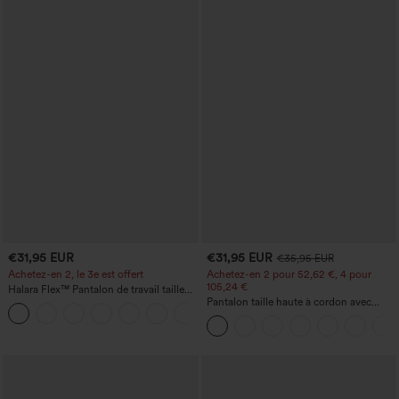
€31,95 EUR
€31,95 EUR
€35,95 EUR
Achetez-en 2, le 3e est offert
Achetez-en 2 pour 52,62 €, 4 pour
105,24 €
Halara Flex™ Pantalon de travail taille
haute avec poche latérale arrière et
Pantalon taille haute à cordon avec
+13
légère coupe évasée
poches, jambe large et coupe ample,
style décontracté, effet lin