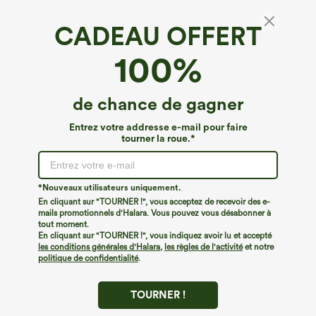
CADEAU OFFERT
Halara Flex™ Pantalon de travail taille haute à
100%
nouer sur les côtés, coupe à jambe large
4.2
(
1196
)
de chance de gagner
€40,95 EUR
Mix & Match: 3 For €88,30 EUR
Entrez votre addresse e-mail pour faire
tourner la roue.*
*Nouveaux utilisateurs uniquement.
En cliquant sur "TOURNER !", vous acceptez de recevoir des e-
mails promotionnels d'Halara. Vous pouvez vous désabonner à
tout moment.
En cliquant sur "TOURNER !", vous indiquez avoir lu et accepté
les conditions générales d'Halara
,
les règles de l'activité
et notre
politique de confidentialité
.
TOURNER !