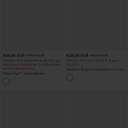
€44,95 EUR
€35,95 EUR
€49,95 EUR
€40,95 EUR
Achetez-en 2 et bénéficiez de 10 % de
Achetez-en 2 pour 52,62 €, 4 pour
réduction | Achetez-en 3 et bénéficiez
105,24 €
de 20 % de réduction
Pantalon de golf fuselé taille mi-haute à
Halara Flex™ Jeans délavés
cordon, ourlet incurvé, séchage rapide,
décontractés, coupe baggy à jambe
avec poches — UPF40+
+5
large, taille basse asymétrique, poches
zippées