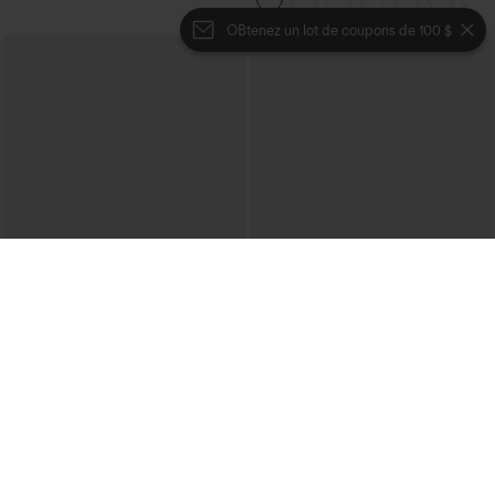
micro-gaufre
OBtenez un lot de coupons de 100 $
€35,95 EUR
€31,95 EUR
€40,95 EUR
Mix & Match : 3 pour 88,30 € EUR
Achetez-en 2, le 3e est offert
Joggers de danse taille haute à cordon,
Pantalon décontracté taille haute à
effet froncé, coupe fuselée, à séchage
cordon, coupe large en mélange de lin,
rapide et toucher frais, avec poches —
avec poches
UPF40+