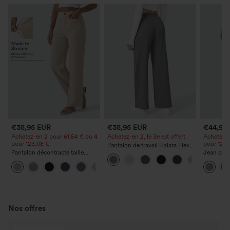
€35,95 EUR
€35,95 EUR
€44,95
Achetez-en 2 pour 61,54 € ou 4
Achetez-en 2, le 3e est offert
Achetez-e
pour 123,08 €.
pour 123,
Pantalon de travail Halara Flex™
Pantalon décontracté taille
DayStretch à taille haute, avec
Jean déco
haute à jambe droite, effet lin,
poches et coupe droite
à cordon 
+5
avec poches
poches
Nos offres