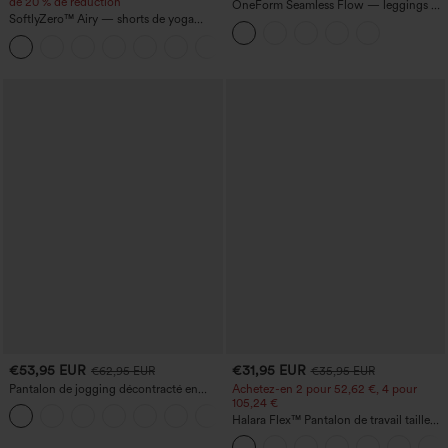
de 20 % de réduction
OneForm Seamless Flow — leggings de
SoftlyZero™ Airy — shorts de yoga
yoga sans coutures, taille mi-haute, effet
super taille haute 2-en-1 InstantCool
gainant pour le ventre et liftant pour les
+25
avec poches
fesses
€53,95 EUR
€31,95 EUR
€62,95 EUR
€35,95 EUR
Pantalon de jogging décontracté en
Achetez-en 2 pour 52,62 €, 4 pour
French terry à imprimé denim, taille mi-
105,24 €
haute, style jean, avec poches
Halara Flex™ Pantalon de travail taille
haute sculptant la silhouette, gainant la
taille, avec poches, jambe large en