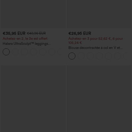
€35,95 EUR
€26,95 EUR
€40,95 EUR
Achetez-en 2, le 3e est offert
Achetez-en 3 pour 52,62 €, 6 pour
105,24 €
Halara UltraSculpt™ leggings
d'entraînement taille haute — fronces
Blouse décontractée à col en V et
+11
liftantes pour le fessier, maintien gainant
manches courtes bouffantes
du ventre et poche