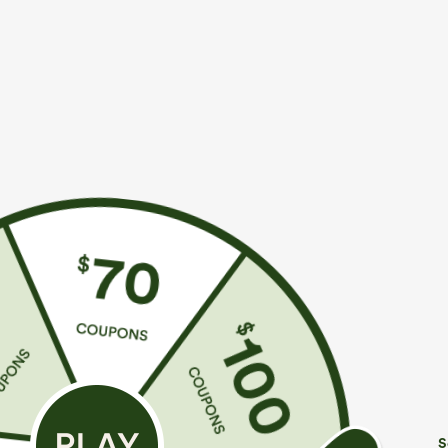
€44,95 EUR
€31,95 EUR
€49,95 EUR
€
Compra 2 y obtén un 10% de descuento |
Compra 2 por 5
Compra 3 y obtén un 20% de descuento
Leggings SoCi
Halara Flex™ vaqueros casual lavados asimétricos
abdomen bolsillo
de tiro bajo con bolsillos con cremallera, corte
+9
baggy y pierna ancha
S