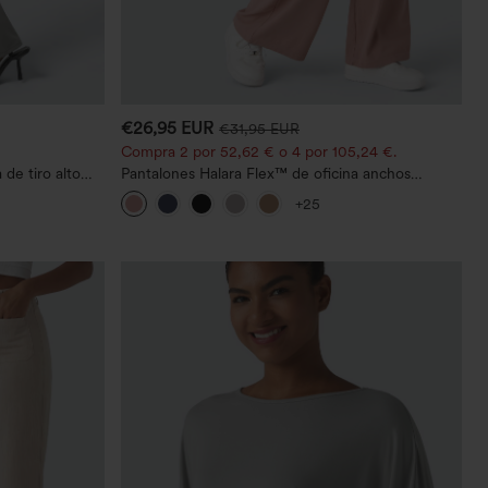
€26,95 EUR
€31,95 EUR
Compra 2 por 52,62 € o 4 por 105,24 €.
de tiro alto
Pantalones Halara Flex™ de oficina anchos
illos
plisados de tiro alto con bolsillos en tela tipo
+25
gofre