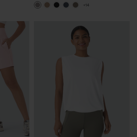
 con bolsillos
moldeadores del cuerpo, que estilizan la cintura,
+14
con bolsillos, de pierna ancha en micro‑waffle