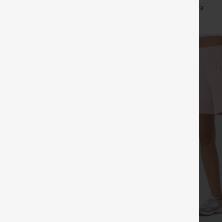
 trabajo de tiro medio con
pernera ancha, en mezcla de lino y
+16
+9
 con cremallera