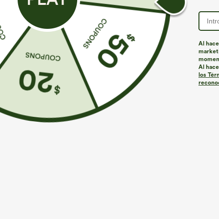
Al hace
marketi
momen
Al hace
los Tér
reconoc
€35,95 EUR
€40,95 EUR
€40,95 EUR
Compra 2 por 61,54 € o 4 por 123,08 €.
Compra 2 por 6
Mono casual con tirantes ajustables, fruncidos,
Halara Flex™ D