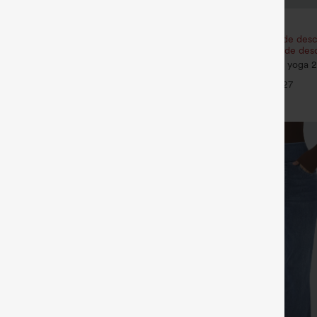
€35,95 EUR
€40,95 EUR
2,62 € o 4 por 105,24 €.
Compra 2 y obtén un 10% de desc
Compra 3 y obtén un 20% de des
golf de cintura media con cordón,
o, secado rápido, de corte cónico y
SoftlyZero™ Airy Shorts de yoga 2
+6
 UPF40+
InstantCool de talle súper alto, 7" 
+27