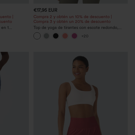
€17,95 EUR
uento |
Compra 2 y obtén un 10% de descuento |
cuento
Compra 3 y obtén un 20% de descuento
 en 1
Top de yoga de tirantes con escote redondo,
con bolsillos
fruncido y tacto fresco - UPF50+
+20