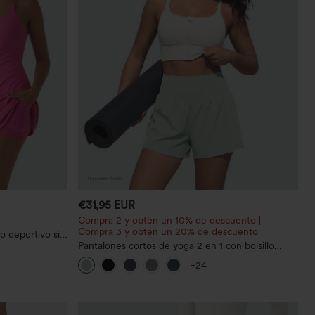
€31,95 EUR
Compra 2 y obtén un 10% de descuento |
Compra 3 y obtén un 20% de descuento
o deportivo sin
abe -Easy
Pantalones cortos de yoga 2 en 1 con bolsillo
trasero de talle muy alto y bolsillo lateral oculto
+24
de 5&#39;&#39; de longitud más larga