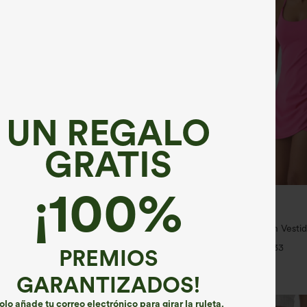
UN REGALO
GRATIS
¡100%
€40,95 EUR
35,95 EUR
2,62 € o 4 por 105,24 €.
Compra 2 y llévate 1 gratis
nched entrenamiento moldeador
Everyday Softlyzero™ Plush Vestid
 lateral tiro alto
espalda 2 en 1 acampanado -Wann
+20
+33
Peezy
PREMIOS
GARANTIZADOS!
olo añade tu correo electrónico para girar la ruleta.