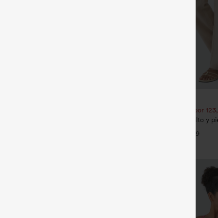
€35,95 EUR
€49,95 EUR
1,54 € o 4 por 123,08 €.
Compra 2 por 61,54 € o 4 por 123
 tiro medio con cordón y bolsillos
Pantalones casual de talle alto y p
tacto de lino y bolsillos
+9