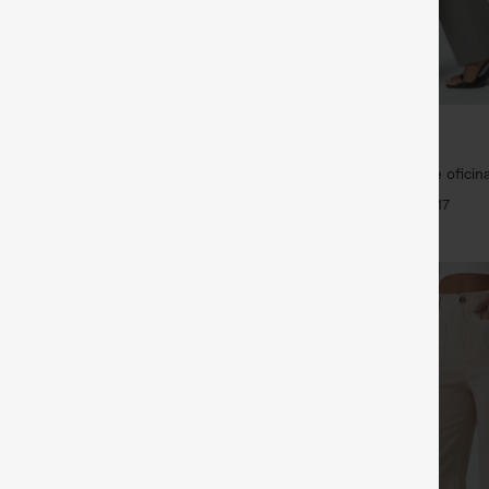
€31,95 EUR
35,95 EUR
2,62 € o 4 por 105,24 €.
Compra 2 y llévate 1 gratis
ro alto con cordón y bolsillos,
Pantalones Halara Flex™ de oficina 
holgados y de estilo casual con
ligeramente acampanados con bols
+19
+17