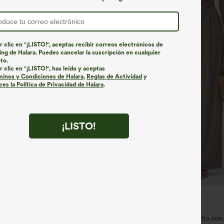
r clic en "¡LISTO!", aceptas recibir correos electrónicos de
ng de Halara. Puedes cancelar la suscripción en cualquier
to.
r clic en "¡LISTO!", has leído y aceptas
minos y Condiciones de Halara
,
Reglas de Actividad
y
es la Política de Privacidad de Halara
.
¡LISTO!
€31,95 EUR
1,54 € o 4 por 123,08 €.
Compra 2 y llévate 1 gratis
ayStretch pantalones
Pantalones casual de talle alto co