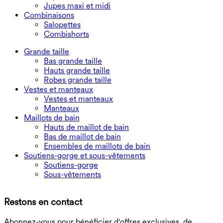
Jupes maxi et midi
Combinaisons
Salopettes
Combishorts
Grande taille
Bas grande taille
Hauts grande taille
Robes grande taille
Vestes et manteaux
Vestes et manteaux
Manteaux
Maillots de bain
Hauts de maillot de bain
Bas de maillot de bain
Ensembles de maillots de bain
Soutiens-gorge et sous-vêtements
Soutiens-gorge
Sous-vêtements
T
Restons en contact
B
Abonnez-vous pour bénéficier d'offres exclusives, de