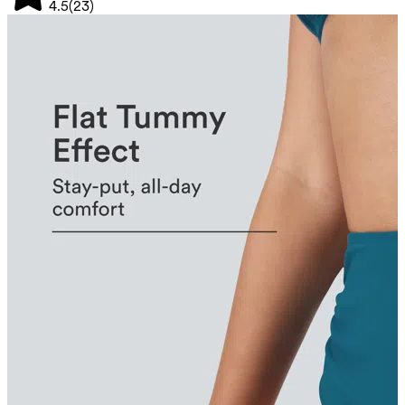
4.5
(
23
)