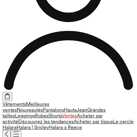
Vêtements
Meilleures
ventes
Nouveautés
Pantalons
Hauts
Jean
Grandes
tailles
Leggings
Robes
Shorts
Ventes
Acheter par
activité
Découvrez les tendances
Acheter par tissus
Le cercle
Halara
Halara | Smiley
Halara x Reece