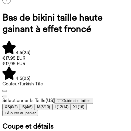
Bas de bikini taille haute
gainant à effet froncé
4.5
(
23
)
€17,95 EUR
€17,95 EUR
4.5
(
23
)
Couleur
Turkish Tile
Sélectionner la Taille
(
US
)
Guide des tailles
XS
(
0/2
)
S
(
4/6
)
M
(
8/10
)
L
(
12/14
)
XL
(
16
)
+
Ajouter au panier
Coupe et détails