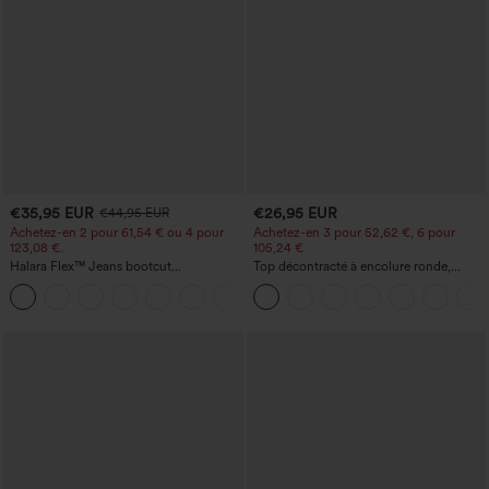
€35,95 EUR
€26,95 EUR
€44,95 EUR
Achetez-en 2 pour 61,54 € ou 4 pour
Achetez-en 3 pour 52,62 €, 6 pour
123,08 €.
105,24 €
Halara Flex™ Jeans bootcut
Top décontracté à encolure ronde,
décontractés taille haute, effet délavé,
manches chauve-souris et coupe ample
+5
avec poches