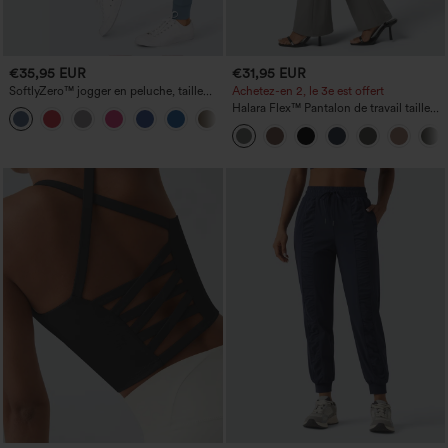
€35,95 EUR
€31,95 EUR
SoftlyZero™ jogger en peluche, taille
Achetez-en 2, le 3e est offert
haute, cordon à la taille, poches, uni,
Halara Flex™ Pantalon de travail taille
+19
longueur intégrale
haute avec poche latérale arrière et
légère coupe évasée