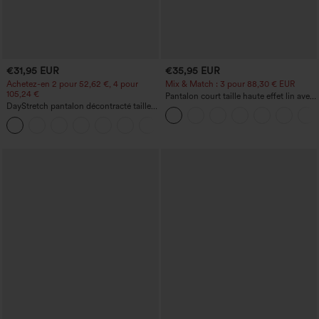
€31,95 EUR
€35,95 EUR
Achetez-en 2 pour 52,62 €, 4 pour
Mix & Match : 3 pour 88,30 € EUR
105,24 €
Pantalon court taille haute effet lin avec
DayStretch pantalon décontracté taille
poche zippée
haute avec poches et coupe droite
+23