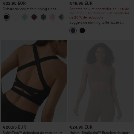
€22,95 EUR
€49,95 EUR
Débardeur court de running à dos
Achetez-en 2 et bénéficiez de 10 % de
ouvert et bretelles croisées, avec
réduction | Achetez-en 3 et bénéficiez
+6
soutien‑gorge intégré — bonnets A–D
de 20 % de réduction
Joggers de running taille haute à
cordon, froncés, coupe fuselée, séchage
rapide, toucher frais, avec poches -
UPF40+
€20,95 EUR
€24,95 EUR
SoftlyZero™ débardeur de yoga court,
Halara UltraSculpt™ Brassière de sport