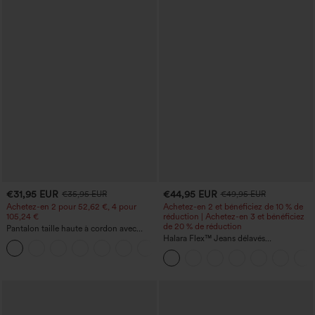
€31,95 EUR
€44,95 EUR
€35,95 EUR
€49,95 EUR
Achetez-en 2 pour 52,62 €, 4 pour
Achetez-en 2 et bénéficiez de 10 % de
105,24 €
réduction | Achetez-en 3 et bénéficiez
de 20 % de réduction
Pantalon taille haute à cordon avec
poches, jambe large et coupe ample,
Halara Flex™ Jeans délavés
+15
style décontracté, effet lin
décontractés, coupe baggy à jambe
large, taille basse asymétrique, poches
zippées