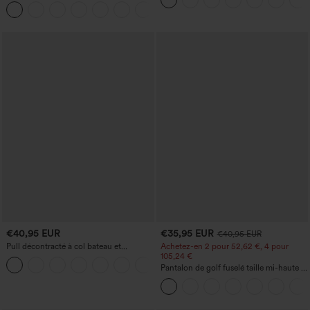
haute sculptant la silhouette, gainant la
avec poches
+10
taille, avec poches, jambe large en
micro-gaufre
€40,95 EUR
€35,95 EUR
€40,95 EUR
Pull décontracté à col bateau et
Achetez-en 2 pour 52,62 €, 4 pour
manches chauve-souris
105,24 €
+1
Pantalon de golf fuselé taille mi-haute à
cordon, ourlet incurvé, séchage rapide,
avec poches — UPF40+