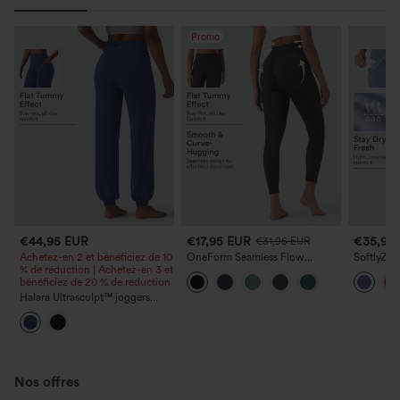
Promo
€44,95 EUR
€17,95 EUR
€35,95
€31,95 EUR
Achetez-en 2 et bénéficiez de 10
OneForm Seamless Flow
SoftlyZer
% de réduction | Achetez-en 3 et
legging de yoga taille haute,
taille haut
bénéficiez de 20 % de réduction
gainant pour le ventre et effet
poches, u
rehausseur de fesses
Halara Ultrasculpt™ joggers
ballon de danse taille haute à
effet ventre plat avec poches
Nos offres