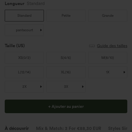
Longueur
Standard
Standard
Petite
Grande
pantacourt
Taille
(US)
Guide des tailles
XS
(
0/2
)
S
(
4/6
)
M
(
8/10
)
L
(
12/14
)
XL
(
16
)
1X
2X
3X
+ Ajouter au panier
À découvrir
Mix & Match: 3 For €88,30 EUR
Styles Simil