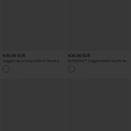
€35,95 EUR
€35,95 EUR
Joggers de running taille mi-haute à
SoftlyZero™ Joggers ballon courts de
cordon de serrage avec poches
danse, taille haute, effet ventre plat,
avec poches