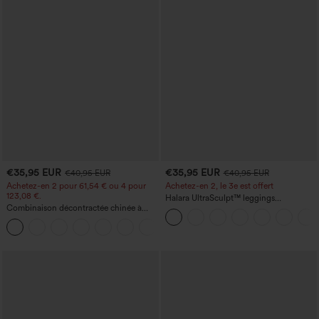
€35,95 EUR
€35,95 EUR
€40,95 EUR
€40,95 EUR
Achetez-en 2 pour 61,54 € ou 4 pour
Achetez-en 2, le 3e est offert
123,08 €.
Halara UltraSculpt™ leggings
Combinaison décontractée chinée à
d'entraînement taille haute — fronces
bretelles réglables, fronces et jambes
liftantes pour le fessier, maintien gainant
+10
larges, avec poches — facile comme
du ventre et poche
tout