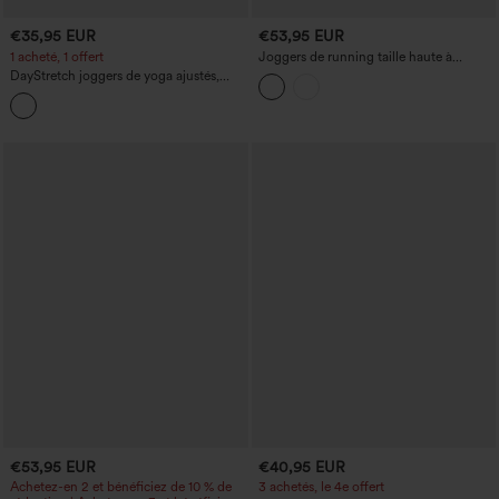
€35,95 EUR
€53,95 EUR
1 acheté, 1 offert
Joggers de running taille haute à
cordon intérieur avec œillet, 2-en-1,
DayStretch joggers de yoga ajustés,
ourlet zippé, séchage rapide, avec
taille mi-haute, avec poches
poches
€53,95 EUR
€40,95 EUR
Achetez-en 2 et bénéficiez de 10 % de
3 achetés, le 4e offert