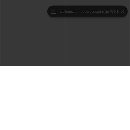
OBtenez un lot de coupons de 100 $
€44,95 EUR
€26,95 EUR
€49,95 EUR
Achetez-en 2 et bénéficiez de 10 % de
Achetez-en 3 pour 52,62 €, 6 pour
réduction | Achetez-en 3 et bénéficiez
105,24 €
de 20 % de réduction
Blouse décontractée à col en V et
Halara Flex™ jean décontracté taille
manches courtes bouffantes
haute, large, avec poches, ourlet
+1
retroussé et effet délavé