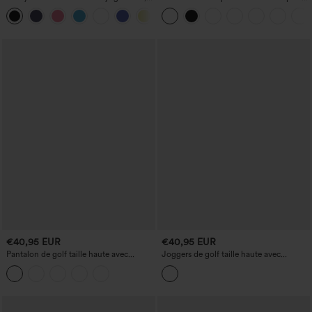
aérien, encolure carrée, dos nu avec
d'entraînement — maintien moyen,
+12
bretelles croisées, technologie
encolure en V et dos nageur
InstantCool
€40,95 EUR
€40,95 EUR
Pantalon de golf taille haute avec
Joggers de golf taille haute avec
poches à cordon, séchage rapide, coupe
poches, à séchage rapide - T-shirt de
fuselée — poche pour tee de golf
golf avec poche - UPF40+