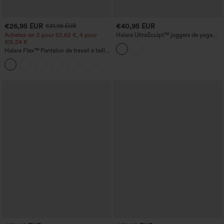
€26,95 EUR
€40,95 EUR
€31,95 EUR
Achetez-en 2 pour 52,62 €, 4 pour
Halara UltraSculpt™ joggers de yoga
105,24 €
taille haute à effet gainant pour le
ventre, avec poches
Halara Flex™ Pantalon de travail à taille
haute, jambe large, avec poches, en
+21
maille gaufrée