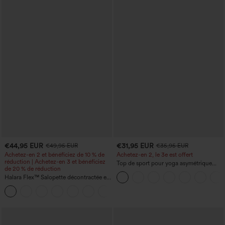
€44,95 EUR
€31,95 EUR
€49,95 EUR
€35,95 EUR
Achetez-en 2 et bénéficiez de 10 % de
Achetez-en 2, le 3e est offert
réduction | Achetez-en 3 et bénéficiez
Top de sport pour yoga asymétrique
de 20 % de réduction
(une épaule) à manches longues avec
Halara Flex™ Salopette décontractée en
ouverture pour le pouce, ourlet arrondi
denim lavé à encolure en V avec poche
haut-bas, séchage rapide, soutien-gorge
+1
intégré.