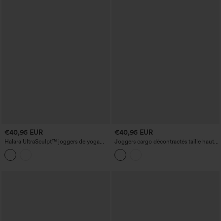
€40,95 EUR
€40,95 EUR
Halara UltraSculpt™ joggers de yoga
Joggers cargo décontractés taille haute,
taille haute à effet gainant pour le
à smocks, effet lin, avec poches
ventre, avec poches