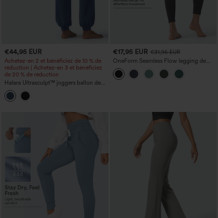
€44,95 EUR
€17,95 EUR
€31,95 EUR
Achetez-en 2 et bénéficiez de 10 % de
OneForm Seamless Flow legging de
réduction | Achetez-en 3 et bénéficiez
yoga taille haute, gainant pour le ventre
de 20 % de réduction
et effet rehausseur de fesses
Halara Ultrasculpt™ joggers ballon de
danse taille haute à effet ventre plat
avec poches