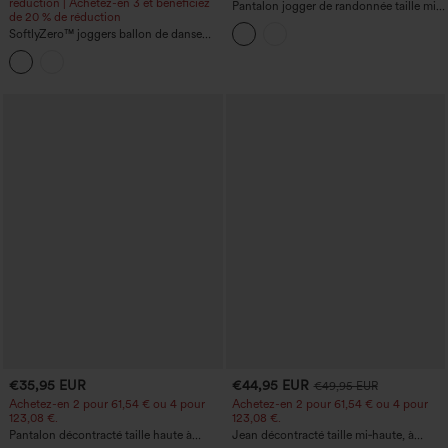
réduction | Achetez-en 3 et bénéficiez
Pantalon jogger de randonnée taille mi-
de 20 % de réduction
haute à cordon et poches, déperlant et
SoftlyZero™ joggers ballon de danse
résistant à l'usure
taille haute imprimé léopard avec
poches - UPF40+
€35,95 EUR
€44,95 EUR
€49,95 EUR
Achetez-en 2 pour 61,54 € ou 4 pour
Achetez-en 2 pour 61,54 € ou 4 pour
123,08 €.
123,08 €.
Pantalon décontracté taille haute à
Jean décontracté taille mi‑haute, à