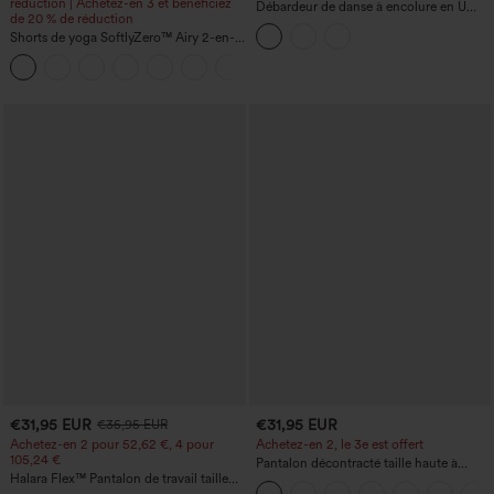
réduction | Achetez-en 3 et bénéficiez
Débardeur de danse à encolure en U
de 20 % de réduction
avec effet croisé, bonnets D–F
Shorts de yoga SoftlyZero™ Airy 2-en-1
InstantCool, super taille haute, 7" avec
+23
poches
€31,95 EUR
€31,95 EUR
€35,95 EUR
Achetez-en 2 pour 52,62 €, 4 pour
Achetez-en 2, le 3e est offert
105,24 €
Pantalon décontracté taille haute à
Halara Flex™ Pantalon de travail taille
cordon, coupe large en mélange de lin,