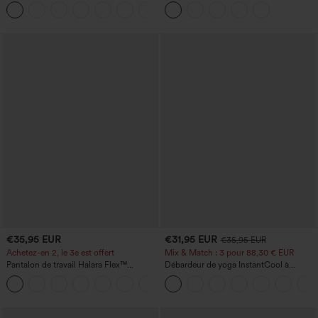
jambe droite, effet lin, avec poches
cordon de serrage, avec poches
+5
€35,95 EUR
€31,95 EUR
€35,95 EUR
Achetez-en 2, le 3e est offert
Mix & Match : 3 pour 88,30 € EUR
Pantalon de travail Halara Flex™
Débardeur de yoga InstantCool à
DayStretch à taille haute, avec poches et
encolure en U et ourlet arrondi –
+23
coupe droite
UPF50+