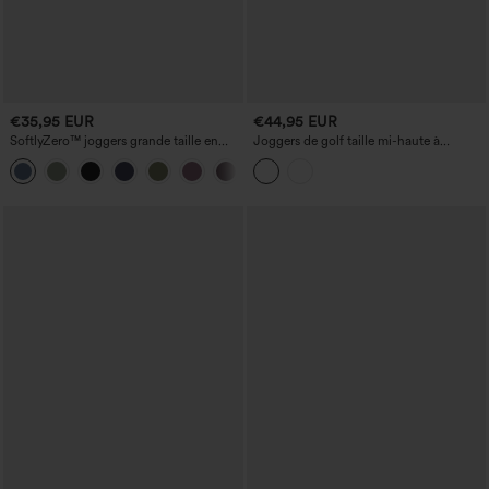
€35,95 EUR
€44,95 EUR
SoftlyZero™ joggers grande taille en
Joggers de golf taille mi-haute à
peluche — taille haute, cordon de
cordon, séchage rapide, toucher
serrage, avec poches, uni, longueur
rafraîchissant, avec poches — UPF40+
complète