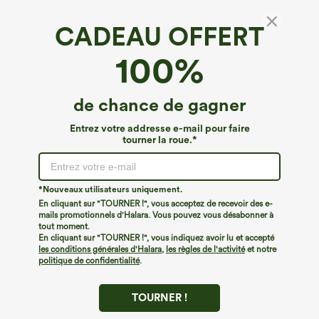
CADEAU OFFERT
Joggers de danse taille haute à cordon, effet
100%
froncé, coupe fuselée, à séchage rapide et
toucher frais, avec poches — UPF40+
4.6
(
8
)
de chance de gagner
€35,95 EUR
€40,95 EUR
Mix & Match: 3 For €88,30 EUR
Entrez votre addresse e-mail pour faire
tourner la roue.*
*Nouveaux utilisateurs uniquement.
En cliquant sur "TOURNER !", vous acceptez de recevoir des e-
mails promotionnels d'Halara. Vous pouvez vous désabonner à
tout moment.
En cliquant sur "TOURNER !", vous indiquez avoir lu et accepté
les conditions générales d'Halara
,
les règles de l'activité
et notre
politique de confidentialité
.
TOURNER !