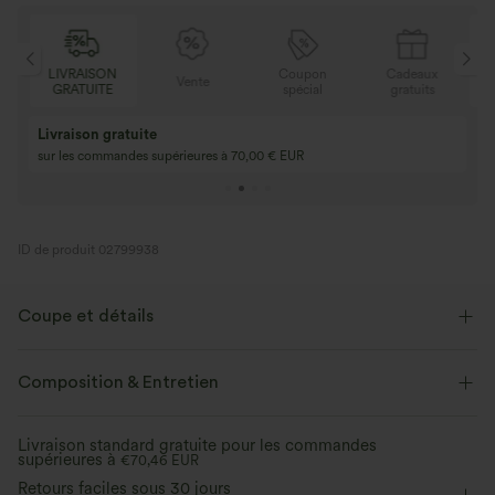
ON
Coupon
Cadeaux
LIVRAISON
Vente
TE
spécial
gratuits
GRATUITE
Achetez-en 2, ob
3 achetés, 1 offert
gratuit
Achetez 4 pour 3, achetez 8 pour 6
3 pour 2, 6 pour 4,
ID de produit 02799938
Coupe et détails
Absorbe la transpiration, évacue la transpiration
Composition & Entretien
Taille plate
Poches latérales
Froncé
Livraison standard gratuite pour les commandes
Cordon de serrage
Danse
Longueur cheville sans pli
supérieures à
€70,46 EUR
Retours faciles sous 30 jours