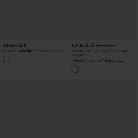
€26,95 EUR
€31,95 EUR
€35,95 EUR
Halara UltraSculpt™ brassière de yoga et
Achetez-en 2 pour 52,62 €, 4 pour
de sport, maintien léger, bonnets moulés
105,24 €
à effet push-up
Halara UltraSculpt™ Leggings
d'entraînement sculptants taille haute,
effet ventre plat, avec poche