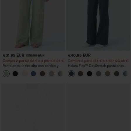
€31,95 EUR
€40,95 EUR
€35,95 EUR
Compra 2 por 52,62 € o 4 por 105,24 €.
Compra 2 por 61,54 € o 4 por 123,08 €.
Pantalones de tiro alto con cordón y
Halara Flex™ DayStretch pantalones
bolsillos, pernera ancha, holgados y de
acampanados de trabajo de tiro medio
+15
estilo casual con tacto de lino.
con bolsillo lateral con cremallera