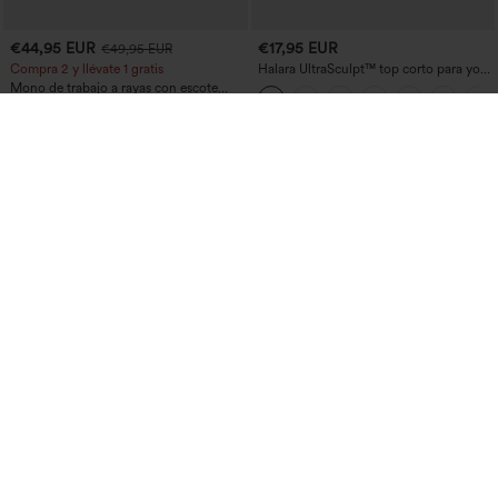
€44,95 EUR
€17,95 EUR
€49,95 EUR
Compra 2 y llévate 1 gratis
Halara UltraSculpt™ top corto para yoga
con tirantes dobles y espalda
Mono de trabajo a rayas con escote
descubierta retorcida
barco, sin mangas, lazo lateral, tacto
+8
Cool Touch y bolsillos - Edición Easy
Peezy
€31,95 EUR
€20,95 EUR
€35,95 EUR