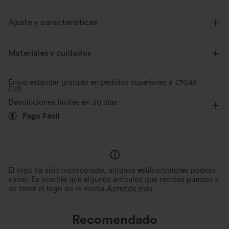
Ajuste y características
Cintura plana
Con bolsillos
Con bolsillos
Materiales y cuidados
Botones decorativos
Fácil de poner
Oficina
Envío estándar gratuito en pedidos superiores a
€70,46
EUR
Estampado de pata de gallo
Hasta el suelo
Tiro alto
Devoluciones fáciles en 30 días
Pierna recta
Elástico en 2 direcciones
Pago Fácil
El logo ha sido incorporado, algunos estilos/colores podrán
variar. Es posible que algunos artículos que recibas puedan o
no tener el logo de la marca.
Aprende más
Recomendado