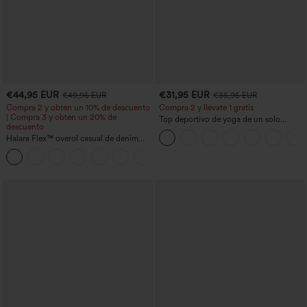
€44,95 EUR
€31,95 EUR
€49,95 EUR
€35,95 EUR
Compra 2 y obtén un 10% de descuento
Compra 2 y llévate 1 gratis
| Compra 3 y obtén un 20% de
Top deportivo de yoga de un solo
descuento
hombro, manga larga con agujero para
Halara Flex™ overol casual de denim
el pulgar, dobladillo curvo estilo high-
lavado con escote en V y bolsillos
low (frente más corto, espalda más
+1
larga), de secado rápido, con sujetador
incorporado