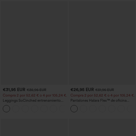
€31,95 EUR
€26,95 EUR
€35,95 EUR
€31,95 EUR
Compra 2 por 52,62 € o 4 por 105,24 €.
Compra 2 por 52,62 € o 4 por 105,24 €.
Leggings SoCinched entrenamiento
Pantalones Halara Flex™ de oficina
moldeador abdomen bolsillo lateral tiro
anchos plisados de tiro alto con bolsillos
+16
alto
en tela tipo gofre