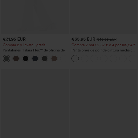
€31,95 EUR
€35,95 EUR
€40,95 EUR
Compra 2 y llévate 1 gratis
Compra 2 por 52,62 € o 4 por 105,24 €.
Pantalones Halara Flex™ de oficina de
Pantalones de golf de cintura media con
tiro alto ligeramente acampanados con
cordón, dobladillo curvo, secado rápido,
+13
bolsillos
de corte cónico y con bolsillos - UPF40+