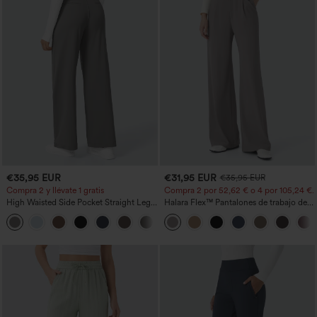
€35,95 EUR
€31,95 EUR
€35,95 EUR
Compra 2 y llévate 1 gratis
Compra 2 por 52,62 € o 4 por 105,24 €.
High Waisted Side Pocket Straight Leg
Halara Flex™ Pantalones de trabajo de
Work Pants
talle alto, moldeadores del cuerpo, que
+23
estilizan la cintura, con bolsillos, de
pierna ancha en micro‑waffle