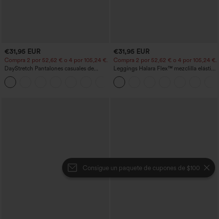
€31,95 EUR
€31,95 EUR
Compra 2 por 52,62 € o 4 por 105,24 €.
Compra 2 por 52,62 € o 4 por 105,24 €.
DayStretch Pantalones casuales de
Leggings Halara Flex™ mezclilla elástico
cintura alta con pernera tipo barril y
bolsillo lateral trasero tiro alto
+5
bolsillos
Consigue un paquete de cupones de $100