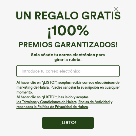
XS
(
0/2
)
S
(
4/6
)
M
(
8/10
)
UN REGALO GRATIS
L
(
12/14
)
XL
(
16
)
¡100%
+ Agregar a la bolsa
PREMIOS GARANTIZADOS!
Solo añade tu correo electrónico para
Más para amar
Estilos similares
girar la ruleta.
Al hacer clic en "¡LISTO!", aceptas recibir correos electrónicos de
marketing de Halara. Puedes cancelar la suscripción en cualquier
momento.
Al hacer clic en "¡LISTO!", has leído y aceptas
los Términos y Condiciones de Halara
,
Reglas de Actividad
y
reconoces la Política de Privacidad de Halara
.
¡LISTO!