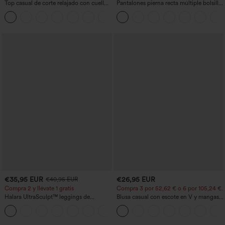
Top casual de corte relajado con cuello
Pantalones pierna recta múltiple bolsillo
redondo y mangas murciélago.
botón tiro alto
+1
€35,95 EUR
€26,95 EUR
€40,95 EUR
Compra 2 y llévate 1 gratis
Compra 3 por 52,62 € o 6 por 105,24 €.
Halara UltraSculpt™ leggings de
Blusa casual con escote en V y mangas
entrenamiento moldeadores de talle alto
cortas abullonadas
+11
con fruncido trasero que realza los
glúteos, control de abdomen y bolsillos