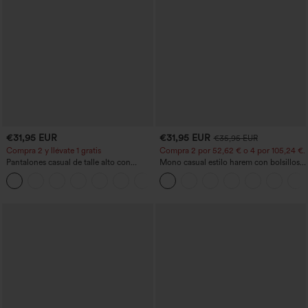
€31,95 EUR
€31,95 EUR
€35,95 EUR
Compra 2 y llévate 1 gratis
Compra 2 por 52,62 € o 4 por 105,24 €.
Pantalones casual de talle alto con
Mono casual estilo harem con bolsillos y
cordón, pernera ancha, en mezcla de
escote en U - Edición Easy Peezy
+5
lino y con bolsillos