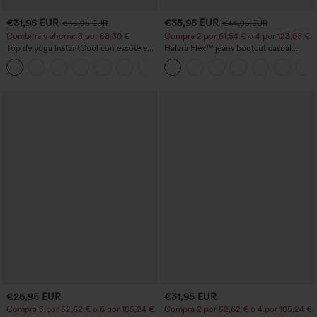
€31,95 EUR
€35,95 EUR
€35,95 EUR
€44,95 EUR
Combina y ahorra: 3 por 88,30 €
Compra 2 por 61,54 € o 4 por 123,08 €.
Top de yoga InstantCool con escote en
Halara Flex™ jeans bootcut casual
U y bajo curvado - UPF50+
lavados, de talle alto y con bolsillos
€26,95 EUR
€31,95 EUR
Compra 3 por 52,62 € o 6 por 105,24 €.
Compra 2 por 52,62 € o 4 por 105,24 €.