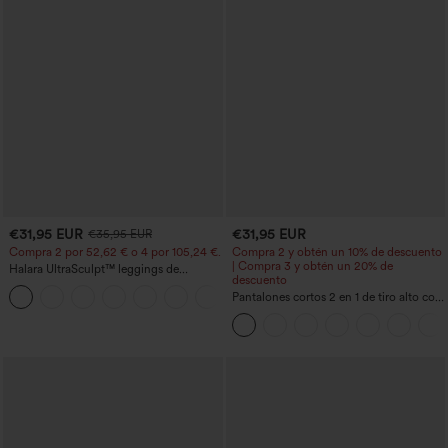
€31,95 EUR
€31,95 EUR
€35,95 EUR
Compra 2 por 52,62 € o 4 por 105,24 €.
Compra 2 y obtén un 10% de descuento
| Compra 3 y obtén un 20% de
Halara UltraSculpt™ leggings de
descuento
entrenamiento de cintura alta
+15
moldeadores, con efecto levantamiento
Pantalones cortos 2 en 1 de tiro alto con
de glúteos, control de abdomen y
bolsillo interior y trasero
bolsillos.