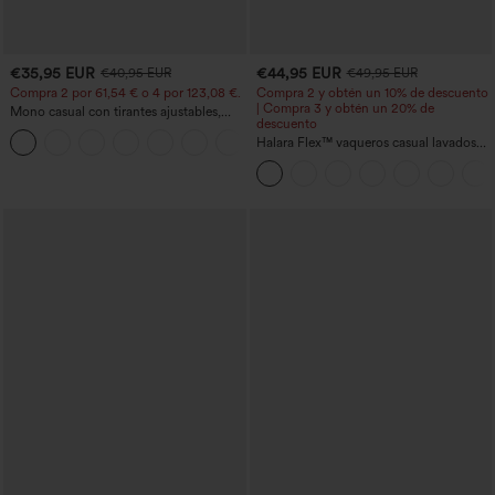
€35,95 EUR
€44,95 EUR
€40,95 EUR
€49,95 EUR
Compra 2 por 61,54 € o 4 por 123,08 €.
Compra 2 y obtén un 10% de descuento
| Compra 3 y obtén un 20% de
Mono casual con tirantes ajustables,
descuento
fruncidos, pierna ancha, tejido jaspeado
+10
y bolsillos - Easy Peezy
Halara Flex™ vaqueros casual lavados
asimétricos de tiro bajo con bolsillos
con cremallera, corte baggy y pierna
ancha