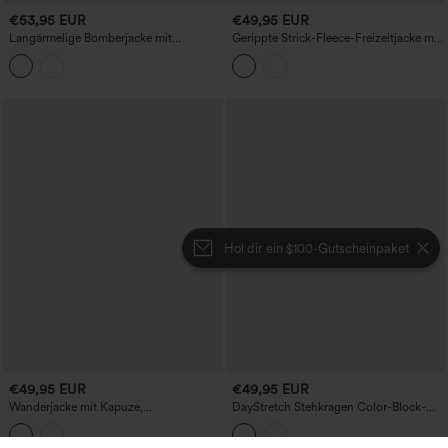
€53,95 EUR
€49,95 EUR
Langärmelige Bomberjacke mit
Gerippte Strick-Fleece-Freizeitjacke mit
Leopardenmuster und Taschen
langen Ärmeln
Hol dir ein $100-Gutscheinpaket
€49,95 EUR
€49,95 EUR
Wanderjacke mit Kapuze,
DayStretch Stehkragen Color-Block-
durchgehendem Reißverschluss, langen
Streifen Trainingsjacke mit Taschen
Ärmeln, Daumenlöchern und Taschen -