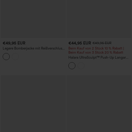
€49,95 EUR
€44,95 EUR
€49,95 EUR
Legere Bomberjacke mit Reißverschluss
Beim Kauf von 2 Stück 10 % Rabatt |
und Taschen
Beim Kauf von 3 Stück 20 % Rabatt
Halara UltraSculpt™ Push-Up Langarm-
Yogajacke mit Daumenloch,
Reißverschluss und Rüschen-Saum