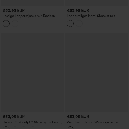
€53,95 EUR
€53,95 EUR
Lässige Langarmjacke mit Taschen
Langärmliges Kord-Shacket mit
Knopfleiste und Taschen
€53,95 EUR
€53,95 EUR
Halara UltraSculpt™ Stehkragen Push-
Wendbare Fleece-Wanderjacke mit
Up Langarm Yoga Jacke mit
hohem Kragen, langen Ärmeln,