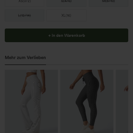
XS
(
0/2
)
S
(
4/6
)
M
(
8/10
)
L
(
12/14
)
XL
(
16
)
+ In den Warenkorb
Mehr zum Verlieben