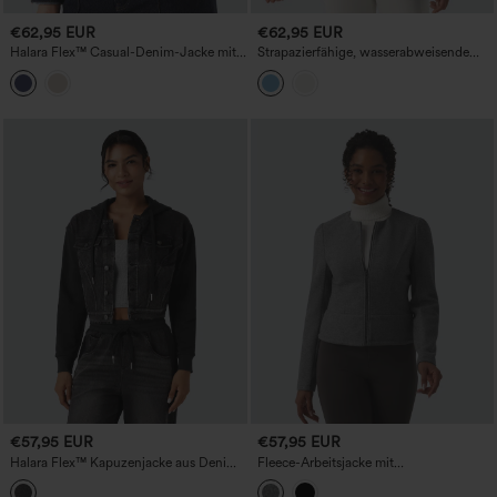
€62,95 EUR
€62,95 EUR
Halara Flex™ Casual-Denim-Jacke mit
Strapazierfähige, wasserabweisende
Kragen und langen Ärmeln
Trainingsjacke mit abnehmbarer
Kapuze, Kordelzug und
Reißverschlusstaschen
€57,95 EUR
€57,95 EUR
Halara Flex™ Kapuzenjacke aus Denim
Fleece-Arbeitsjacke mit
mit Kordelzug, langärmlig, Patchwork,
Rundhalsausschnitt, Reißverschluss und
lässige Jacke
langen Ärmeln.