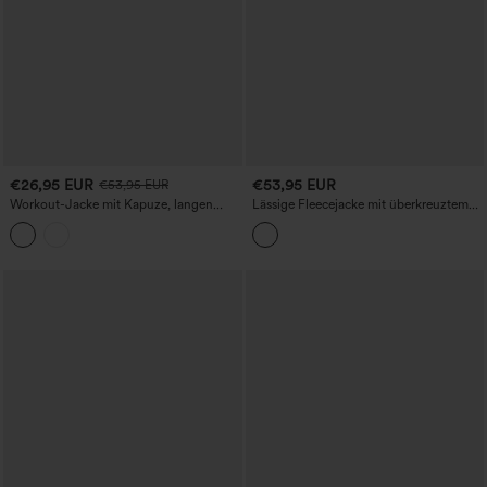
€26,95 EUR
€53,95 EUR
€53,95 EUR
Workout-Jacke mit Kapuze, langen
Lässige Fleecejacke mit überkreuztem
Ärmeln, Rüschensaum und Taschen –
Rückenteil, langen Ärmeln und Taschen
UPF40+