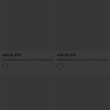
€49,95 EUR
€49,95 EUR
Kapuzenjacke aus Cord mit Kordelzug,
Arbeitsjacke mit rundem Halsausschnitt
langen Ärmeln und Taschen für lässige
und langen Ärmeln
Anlässe