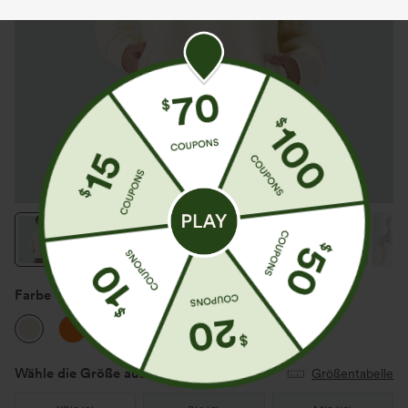
Farbe
Baby's Breath
Wähle die Größe aus
(US)
Größentabelle