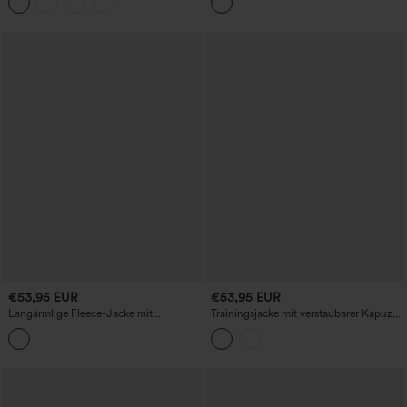
Daumenloch und Taschen
Reißverschluss und Taschen (zwei
Looks in einem)
€53,95 EUR
€53,95 EUR
Langärmlige Fleece-Jacke mit
Trainingsjacke mit verstaubarer Kapuze
Reißverschluss und Taschen
und Kordelzug, Kontrast-Mesh,
Rüschen-Saum und Tasche