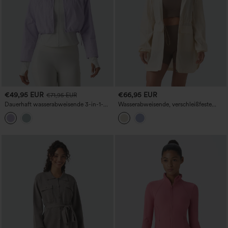
€49,95 EUR
€66,95 EUR
€71,95 EUR
Dauerhaft wasserabweisende 3-in-1-
Wasserabweisende, verschleißfeste
Laufjacke mit Kapuze, Daumenlöchern,
Cargojacke für Wanderungen mit
geschwungenem Saum und Taschen
Kapuze, Kordelzug, abgerundetem
Saum und Taschen