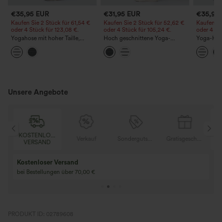
€35,95 EUR
€31,95 EUR
€35,95
Kaufen Sie 2 Stück für 61,54 €
Kaufen Sie 2 Stück für 52,62 €
Kaufen Si
oder 4 Stück für 123,08 €.
oder 4 Stück für 105,24 €.
oder 4 St
Yogahose mit hoher Taille,
Hoch geschnittene Yoga-
Yoga-Hos
Kordelzug, Streifen und
Leggings mit Kordelzug,
Kordelzug
ausgestelltem Bein, mit Taschen
Streifen und Taschen
ausgestel
Unsere Angebote
OSER
KOSTENLOSER
Verkauf
Sondergutschein
Gratisgeschenke
D
VERSAND
Kaufen Sie 2 und 
Kaufe 3 und erhalte 1 gratis
gratis
Kaufen Sie 4 für 3, kaufen Sie 8 für 6
Kaufe 3 für 2, Kauf
für 6
PRODUKT ID: 02789608