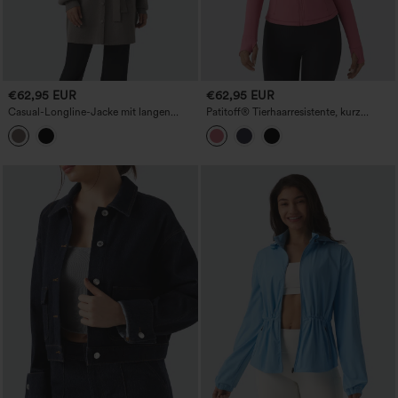
€62,95 EUR
€62,95 EUR
Casual-Longline-Jacke mit langen
Patitoff
®
Tierhaarresistente, kurz
Ärmeln, Gürtel und Taschen
geschnittene Freizeitjacke mit
Stehkragen, Reißverschluss,
Seitentaschen und Daumenloch