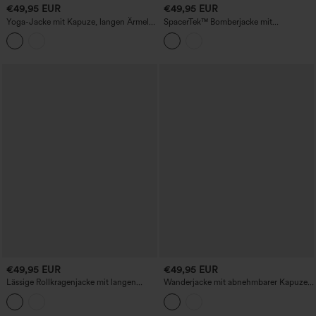
€49,95 EUR
€49,95 EUR
Yoga-Jacke mit Kapuze, langen Ärmeln,
SpacerTek™ Bomberjacke mit
Daumenlöchern, Streifen und Taschen
Rundhalsausschnitt, langen Ärmeln und
Taschen
€49,95 EUR
€49,95 EUR
Lässige Rollkragenjacke mit langen
Wanderjacke mit abnehmbarer Kapuze,
Ärmeln, Kordelzug und Taschen
Daumenlöchern, Kordelzug, 2-Wege-
Reißverschluss und Taschen