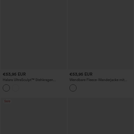
€53,95 EUR
€53,95 EUR
Halara UltraSculpt™ Stehkragen
Wendbare Fleece-Wanderjacke mit
Gerafftes Push-Up Langarm Yoga Jacke
hohem Kragen, langen Ärmeln und
mit Daumenloch und Taschen
Taschen (zwei Looks in einem)
Sale