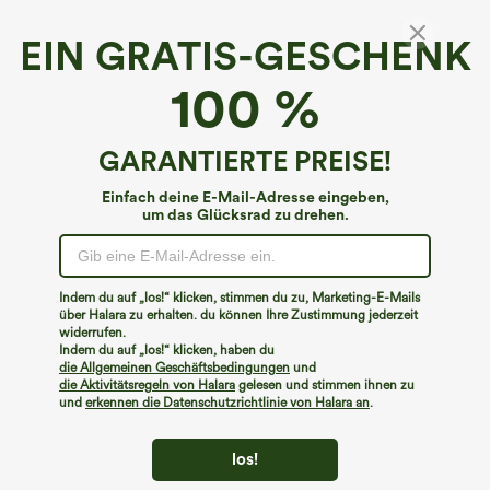
EIN GRATIS-GESCHENK
Kapuzen-Kordelzug Halb-Reißverschluss
100 %
Langarm Taschen Farbblock Fleece
Wanderjacke
€62,95 EUR
GARANTIERTE PREISE!
Einfach deine E-Mail-Adresse eingeben,
um das Glücksrad zu drehen.
Indem du auf „los!“ klicken, stimmen du zu, Marketing-E-Mails
über Halara zu erhalten. du können Ihre Zustimmung jederzeit
widerrufen.
Indem du auf „los!“ klicken, haben du
die Allgemeinen Geschäftsbedingungen
und
die Aktivitätsregeln von Halara
gelesen und stimmen ihnen zu
und
erkennen die Datenschutzrichtlinie von Halara an
.
los!