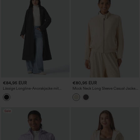
€84,95 EUR
€80,95 EUR
Lässige Longline-Anorakjacke mit
Mock Neck Long Sleeve Casual Jacket
abnehmbarer Kapuze, Kerbkragen,
with Pockets
langen Ärmeln, Gürtel und Taschen
Sale