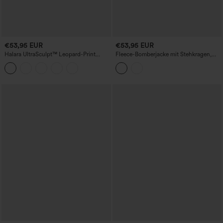
€53,95 EUR
€53,95 EUR
Halara UltraSculpt™ Leopard-Print
Fleece-Bomberjacke mit Stehkragen,
Stehkragen Langarm-Freizeitjacke mit
langen Ärmeln und Taschen
Daumenloch und Taschen