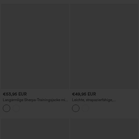
€53,95 EUR
€49,95 EUR
Langärmlige Sherpa-Trainingsjacke mit
Leichte, strapazierfähige,
abgerundetem High-Low-Saum und
wasserabweisende Colorblock-
Taschen
Wanderjacke mit halbem Reißverschluss,
weit geschnitten