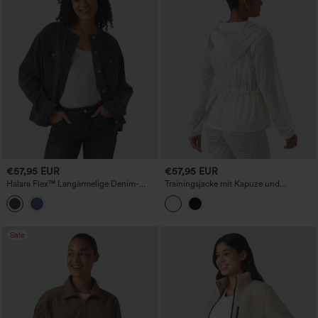
€57,95 EUR
€57,95 EUR
Halara Flex™ Langärmelige Denim-
Trainingsjacke mit Kapuze und
Freizeitjacke mit Rundhalsausschnitt
Kordelzug, kontrastierenden
und Taschen
Mesh‑Einsätzen und Taschen
Sale