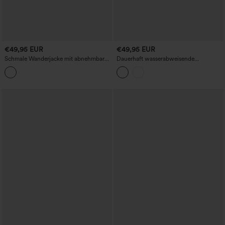
€49,95 EUR
€49,95 EUR
Schmale Wanderjacke mit abnehmbarer
Dauerhaft wasserabweisende
Kapuze, Daumenlöchern und
Trainingsjacke mit Stehkragen, langen
Rüschensaum
Ärmeln, Reißverschluss und Taschen.