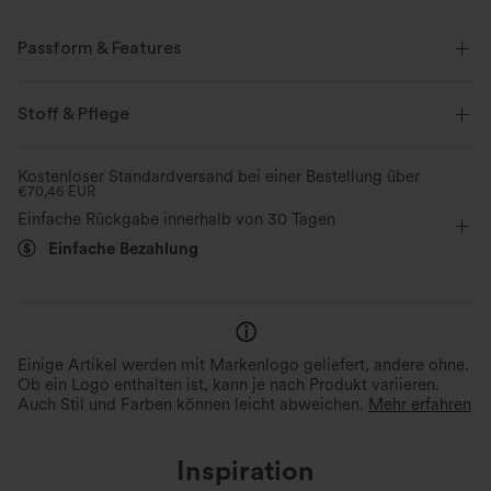
Passform & Features
Lockere Passform
Seitentaschen
verstellbarer Saum
Stoff & Pflege
Kapuze
Raglanärmel
halber Reißverschluss
Kostenloser Standardversand bei einer Bestellung über
€70,46 EUR
Reißverschluss
Wandern
hüftlang
langärmlig
Einfache Rückgabe innerhalb von 30 Tagen
Einfache Bezahlung
Einige Artikel werden mit Markenlogo geliefert, andere ohne.
Ob ein Logo enthalten ist, kann je nach Produkt variieren.
Auch Stil und Farben können leicht abweichen.
Mehr erfahren
Inspiration