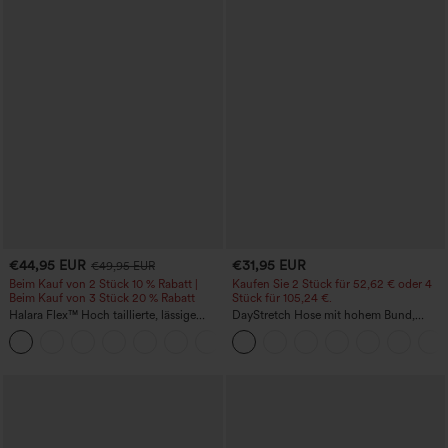
€44,95 EUR
€31,95 EUR
€49,95 EUR
Beim Kauf von 2 Stück 10 % Rabatt |
Kaufen Sie 2 Stück für 52,62 € oder 4
Beim Kauf von 3 Stück 20 % Rabatt
Stück für 105,24 €.
Halara Flex™ Hoch taillierte, lässige
DayStretch Hose mit hohem Bund,
Jeans mit Taschen, umgekrempeltem
Barrel-Leg und Taschen
+1
Saum, weitem Bein und verwaschenem
Finish