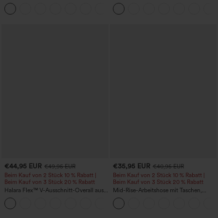
und seitlicher versteckter Tasche 6,3 cm
mit Gesäßtasche und Seitentasche-
+25
längere Länge
€44,95 EUR
€35,95 EUR
€49,95 EUR
€40,95 EUR
Beim Kauf von 2 Stück 10 % Rabatt |
Beim Kauf von 2 Stück 10 % Rabatt |
Beim Kauf von 3 Stück 20 % Rabatt
Beim Kauf von 3 Stück 20 % Rabatt
Halara Flex™ V-Ausschnitt-Overall aus
Mid-Rise-Arbeitshose mit Taschen,
gewaschenem Denim mit Taschen –
Barrel-Leg und weiter Passform
+1
lässig