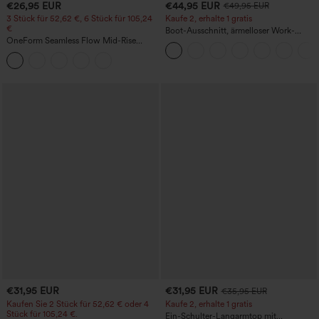
€26,95 EUR
€44,95 EUR
€49,95 EUR
3 Stück für 52,62 €, 6 Stück für 105,24
Kaufe 2, erhalte 1 gratis
€
Boot-Ausschnitt, ärmelloser Work-
OneForm Seamless Flow Mid-Rise
Jumpsuit mit seitlicher Bindung,
Yoga-Leggings - mittelhoher Bund,
kühlender Cool-Touch-Effekt, gestreift
bauchformend und mit Po-Lifting-
und mit Taschen – Easy Peezy Edition
Effekt
€31,95 EUR
€31,95 EUR
€35,95 EUR
Kaufen Sie 2 Stück für 52,62 € oder 4
Kaufe 2, erhalte 1 gratis
Stück für 105,24 €.
Ein-Schulter-Langarmtop mit