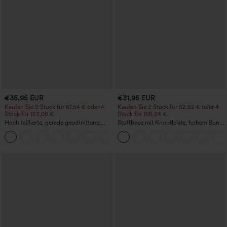
€35,95 EUR
€31,95 EUR
Kaufen Sie 2 Stück für 61,54 € oder 4
Kaufen Sie 2 Stück für 52,62 € oder 4
Stück für 123,08 €.
Stück für 105,24 €.
Hoch taillierte, gerade geschnittene,
Stoffhose mit Knopfleiste, hohem Bund,
legere Leinen-Optik-Hose mit Taschen
mehreren Taschen und geradem Bein
+5