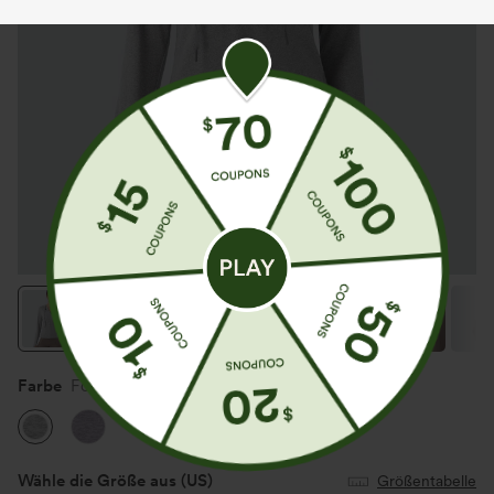
Farbe
Fog Gray
Wähle die Größe aus
(US)
Größentabelle