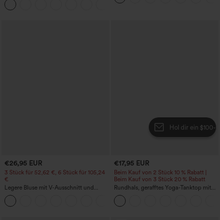
+11
geschwungenem Saum
Sporttop mit integriertem BH
Hol dir ein $100-Gutscheinpaket
€26,95 EUR
€17,95 EUR
3 Stück für 52,62 €, 6 Stück für 105,24
Beim Kauf von 2 Stück 10 % Rabatt |
€
Beim Kauf von 3 Stück 20 % Rabatt
Legere Bluse mit V-Ausschnitt und
Rundhals, gerafftes Yoga-Tanktop mit
kurzen Puffärmeln
Cool-Touch-Effekt – UPF50+