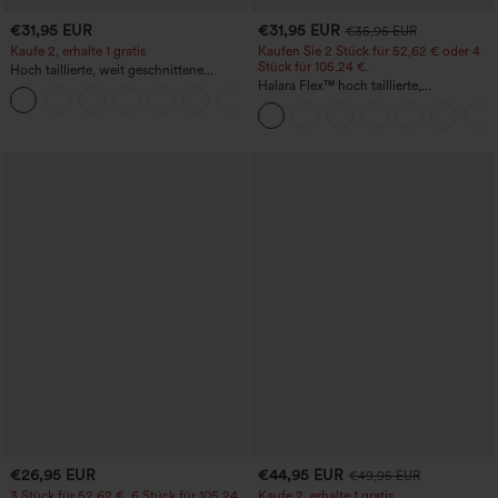
€31,95 EUR
€31,95 EUR
€35,95 EUR
Kaufe 2, erhalte 1 gratis
Kaufen Sie 2 Stück für 52,62 € oder 4
Stück für 105,24 €.
Hoch taillierte, weit geschnittene
Freizeithose aus Leinenmischung mit
Halara Flex™ hoch taillierte,
+5
Kordelzug und Taschen
figurformende Arbeitshose, die die Taille
schmaler wirken lässt, mit Taschen,
weitem Bein und Mikro-Waffelstruktur
€26,95 EUR
€44,95 EUR
€49,95 EUR
3 Stück für 52,62 €, 6 Stück für 105,24
Kaufe 2, erhalte 1 gratis