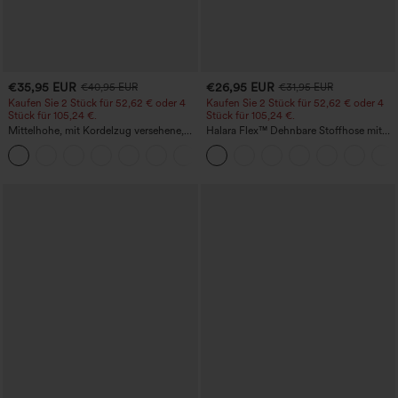
€35,95 EUR
€26,95 EUR
€40,95 EUR
€31,95 EUR
Kaufen Sie 2 Stück für 52,62 € oder 4
Kaufen Sie 2 Stück für 52,62 € oder 4
Stück für 105,24 €.
Stück für 105,24 €.
Mittelhohe, mit Kordelzug versehene,
Halara Flex™ Dehnbare Stoffhose mit
schnelltrocknende Golfhose mit schmal
hohem Bund, Waffelmuster,
+2
zulaufendem Schnitt, abgerundetem
Seitentaschen und weitem Bein
Saum und Taschen – UPF 40+