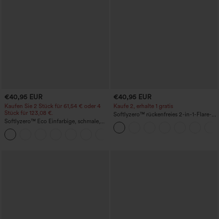
€40,95 EUR
€40,95 EUR
Kaufen Sie 2 Stück für 61,54 € oder 4
Kaufe 2, erhalte 1 gratis
Stück für 123,08 €.
Softlyzero™ rückenfreies 2-in-1-Flare-
Softlyzero™ Eco Einfarbige, schmale,
Trainingskleid – Wannabe – Easy Peezy
hoch taillierte Wanderhose mit
+10
mehreren Taschen