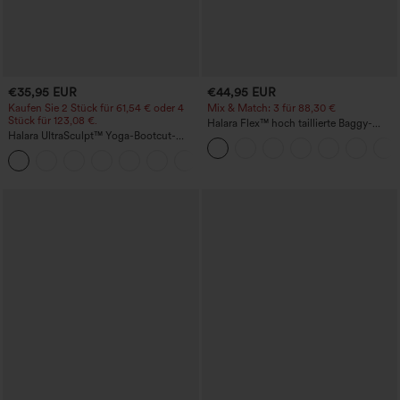
€35,95 EUR
€44,95 EUR
Kaufen Sie 2 Stück für 61,54 € oder 4
Mix & Match: 3 für 88,30 €
Stück für 123,08 €.
Halara Flex™ hoch taillierte Baggy-
Halara UltraSculpt™ Yoga-Bootcut-
Jeans mit Taschen, weitem Bein,
Leggings mit hoher Taille,
stonewashed, lässig
+11
bauchformender Unterstützung und
Tasche