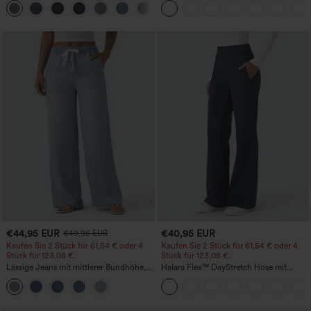
+5
Bootcut
meliertem Stoff, lässig, mit Taschen -
Easy Peezy
€44,95 EUR
€40,95 EUR
€49,95 EUR
Kaufen Sie 2 Stück für 61,54 € oder 4
Kaufen Sie 2 Stück für 61,54 € oder 4
Stück für 123,08 €.
Stück für 123,08 €.
Lässige Jeans mit mittlerer Bundhöhe,
Halara Flex™ DayStretch Hose mit
Kordelzug und Taschen
mittlerer Bundhöhe, seitlicher
Reißverschlusstasche und
Work‑Flare‑Schnitt