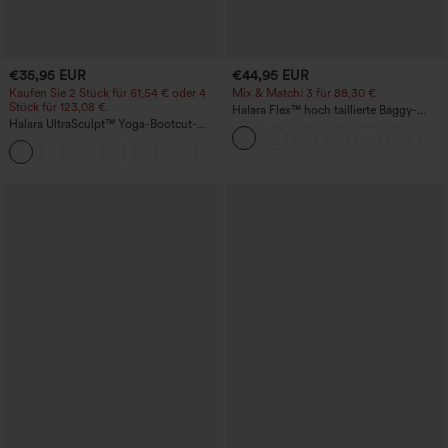
€35,95 EUR
€44,95 EUR
Kaufen Sie 2 Stück für 61,54 € oder 4
Mix & Match: 3 für 88,30 €
Stück für 123,08 €.
Halara Flex™ hoch taillierte Baggy-
Halara UltraSculpt™ Yoga-Bootcut-
Jeans mit Taschen, weitem Bein,
Leggings mit hoher Taille,
stonewashed, lässig
+11
bauchformender Unterstützung und
Tasche