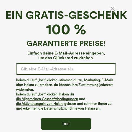
EIN GRATIS-GESCHENK
Kapuzensweatshirt mit Kordelzug, langen
100 %
Ärmeln, Daumenloch und Tasche – für
Wandern und Sport
5
(
2
)
GARANTIERTE PREISE!
€35,95 EUR
Einfach deine E-Mail-Adresse eingeben,
um das Glücksrad zu drehen.
Indem du auf „los!“ klicken, stimmen du zu, Marketing-E-Mails
über Halara zu erhalten. du können Ihre Zustimmung jederzeit
widerrufen.
Indem du auf „los!“ klicken, haben du
die Allgemeinen Geschäftsbedingungen
und
die Aktivitätsregeln von Halara
gelesen und stimmen ihnen zu
und
erkennen die Datenschutzrichtlinie von Halara an
.
los!