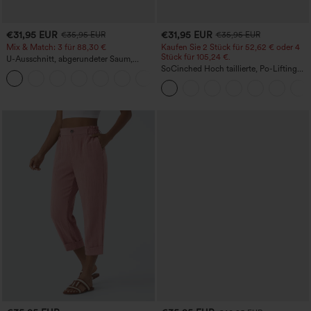
€31,95 EUR
€31,95 EUR
€35,95 EUR
€35,95 EUR
Mix & Match: 3 für 88,30 €
Kaufen Sie 2 Stück für 52,62 € oder 4
Stück für 105,24 €.
U-Ausschnitt, abgerundeter Saum,
InstantCool Yoga-Trägertop – UPF50+
SoCinched Hoch taillierte, Po-Lifting
7/8-Trainingsleggings mit
Bauchkontrolle und Seitentaschen