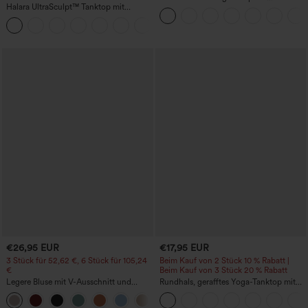
Halara UltraSculpt™ Tanktop mit
Daumenloch, geschwungener Saum
Rundhalsausschnitt und
(High-Low), schnell trocknend – Yoga-
+11
geschwungenem Saum
Sporttop mit integriertem BH
€26,95 EUR
€17,95 EUR
3 Stück für 52,62 €, 6 Stück für 105,24
Beim Kauf von 2 Stück 10 % Rabatt |
€
Beim Kauf von 3 Stück 20 % Rabatt
Legere Bluse mit V-Ausschnitt und
Rundhals, gerafftes Yoga-Tanktop mit
kurzen Puffärmeln
Cool-Touch-Effekt – UPF50+