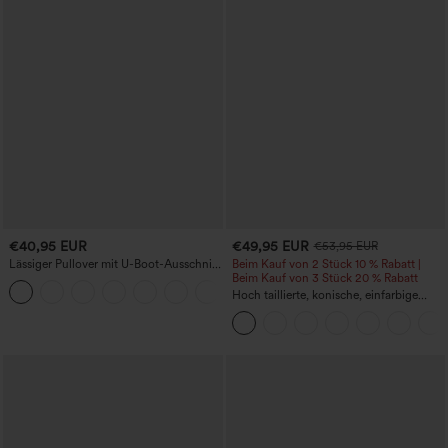
€40,95 EUR
€49,95 EUR
€53,95 EUR
Lässiger Pullover mit U-Boot-Ausschnitt
Beim Kauf von 2 Stück 10 % Rabatt |
und Fledermausärmeln.
Beim Kauf von 3 Stück 20 % Rabatt
+1
Hoch taillierte, konische, einfarbige
Anzughose mit Seitentaschen