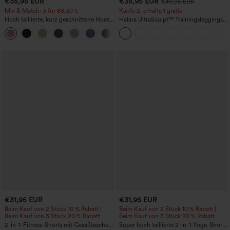
€35,95 EUR
€35,95 EUR
€40,95 EUR
Mix & Match: 3 für 88,30 €
Kaufe 2, erhalte 1 gratis
Hoch taillierte, kurz geschnittene Hose
Halara UltraSculpt™ Trainingsleggings
mit Reißverschlusstasche in Leinenoptik
mit hohem Bund – raffende Push-up-
+7
Po-Form, Bauchkontrolle, Taschen und
formende Passform
€31,95 EUR
€31,95 EUR
Beim Kauf von 2 Stück 10 % Rabatt |
Beim Kauf von 2 Stück 10 % Rabatt |
Beim Kauf von 3 Stück 20 % Rabatt
Beim Kauf von 3 Stück 20 % Rabatt
2-in-1-Fitness-Shorts mit Gesäßtasche
Super hoch taillierte 2-in-1-Yoga-Shorts