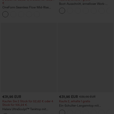
€
Boot-Ausschnitt, ärmelloser Work-
OneForm Seamless Flow Mid-Rise
Jumpsuit mit seitlicher Bindung,
Yoga-Leggings - mittelhoher Bund,
kühlender Cool-Touch-Effekt, gestreift
bauchformend und mit Po-Lifting-
und mit Taschen – Easy Peezy Edition
Effekt
€31,95 EUR
€31,95 EUR
€35,95 EUR
Kaufen Sie 2 Stück für 52,62 € oder 4
Kaufe 2, erhalte 1 gratis
Stück für 105,24 €.
Ein-Schulter-Langarmtop mit
Halara UltraSculpt™ Tanktop mit
Daumenloch, geschwungener Saum
Rundhalsausschnitt und
(High-Low), schnell trocknend – Yoga-