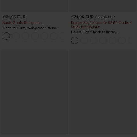
€31,95 EUR
€31,95 EUR
€35,95 EUR
Kaufe 2, erhalte 1 gratis
Kaufen Sie 2 Stück für 52,62 € oder 4
Stück für 105,24 €.
Hoch taillierte, weit geschnittene
Freizeithose aus Leinenmischung mit
Halara Flex™ hoch taillierte,
+5
Kordelzug und Taschen
figurformende Arbeitshose, die die Taille
schmaler wirken lässt, mit Taschen,
weitem Bein und Mikro-Waffelstruktur