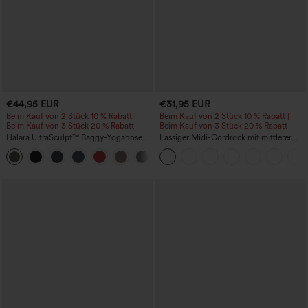
€44,95 EUR
€31,95 EUR
Beim Kauf von 2 Stück 10 % Rabatt |
Beim Kauf von 2 Stück 10 % Rabatt |
Beim Kauf von 3 Stück 20 % Rabatt
Beim Kauf von 3 Stück 20 % Rabatt
Halara UltraSculpt™ Baggy-Yogahose
Lässiger Midi-Cordrock mit mittlerer
mit hohem Bund, Bauchkontrolle,
Bundhöhe und vorderseitiger
Color-Block-Streifen und Taschen
Klapptasche