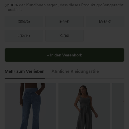
100%
der Kundinnen sagen, dass dieses Produkt größengerecht
ausfällt.
XS
(
0/2
)
S
(
4/6
)
M
(
8/10
)
L
(
12/14
)
XL
(
16
)
+ In den Warenkorb
Mehr zum Verlieben
Ähnliche Kleidungsstile