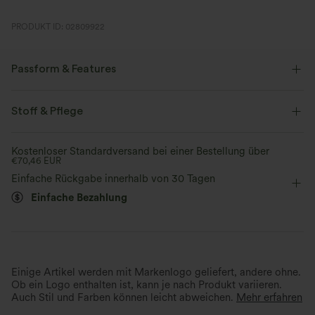
PRODUKT ID: 02809922
Passform & Features
Gesäßtasche
Kapuze
halber Reißverschluss
Stoff & Pflege
Reißverschluss
Wandern
hüftlang
langärmlig
Kostenloser Standardversand bei einer Bestellung über
€70,46 EUR
Mittlere Dehnung
Vier-Wege-Stretch
Einfache Rückgabe innerhalb von 30 Tagen
Einfache Bezahlung
Einige Artikel werden mit Markenlogo geliefert, andere ohne.
Ob ein Logo enthalten ist, kann je nach Produkt variieren.
Auch Stil und Farben können leicht abweichen.
Mehr erfahren