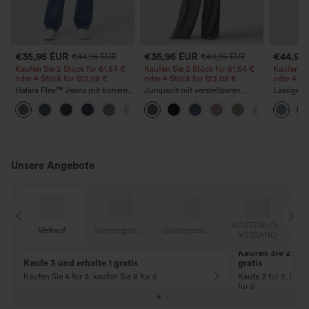
€35,95 EUR
€35,95 EUR
€44,95
€44,95 EUR
€40,95 EUR
Kaufen Sie 2 Stück für 61,54 €
Kaufen Sie 2 Stück für 61,54 €
Kaufen Si
oder 4 Stück für 123,08 €.
oder 4 Stück für 123,08 €.
oder 4 St
Halara Flex™ Jeans mit hohem
Jumpsuit mit verstellbaren
Lässige J
Bund und Taschen,
Trägern, gerafftem Detail,
Bundhöhe
+5
gewaschener, lässiger Bootcut
weitem Bein und meliertem
Taschen
Stoff, lässig, mit Taschen - Easy
Peezy
Unsere Angebote
OSER
KOSTENLOSER
Verkauf
Sondergutschein
Gratisgeschenke
D
VERSAND
Kaufen Sie 2 und 
Kaufe 3 und erhalte 1 gratis
gratis
Kaufen Sie 4 für 3, kaufen Sie 8 für 6
Kaufe 3 für 2, Kauf
für 6