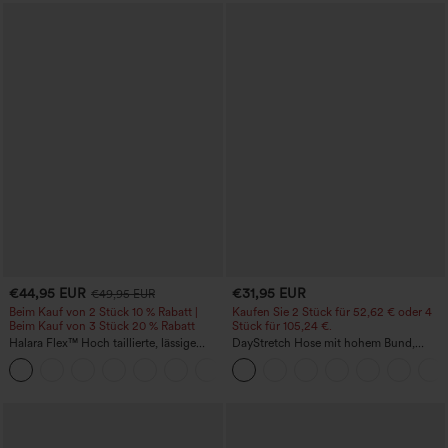
€44,95 EUR
€31,95 EUR
€49,95 EUR
Beim Kauf von 2 Stück 10 % Rabatt |
Kaufen Sie 2 Stück für 52,62 € oder 4
Beim Kauf von 3 Stück 20 % Rabatt
Stück für 105,24 €.
Halara Flex™ Hoch taillierte, lässige
DayStretch Hose mit hohem Bund,
Jeans mit Taschen, umgekrempeltem
Barrel-Leg und Taschen
+1
Saum, weitem Bein und verwaschenem
Finish