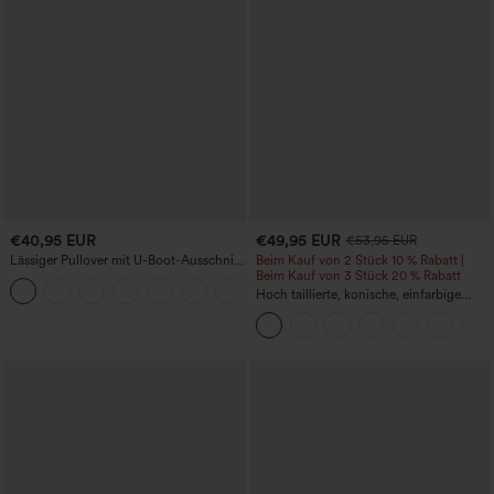
€40,95 EUR
€49,95 EUR
€53,95 EUR
Lässiger Pullover mit U-Boot-Ausschnitt
Beim Kauf von 2 Stück 10 % Rabatt |
und Fledermausärmeln.
Beim Kauf von 3 Stück 20 % Rabatt
+1
Hoch taillierte, konische, einfarbige
Anzughose mit Seitentaschen