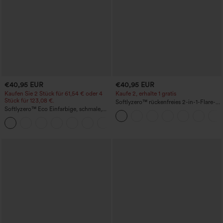
€40,95 EUR
€40,95 EUR
Kaufen Sie 2 Stück für 61,54 € oder 4
Kaufe 2, erhalte 1 gratis
Stück für 123,08 €.
Softlyzero™ rückenfreies 2-in-1-Flare-
Softlyzero™ Eco Einfarbige, schmale,
Trainingskleid – Wannabe – Easy Peezy
hoch taillierte Wanderhose mit
+10
mehreren Taschen