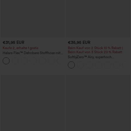
€31,95 EUR
€35,95 EUR
Kaufe 2, erhalte 1 gratis
Beim Kauf von 2 Stück 10 % Rabatt |
Beim Kauf von 3 Stück 20 % Rabatt
Halara Flex™ Dehnbare Stoffhose mit
hohem Bund und Seitentasche hinten
SoftlyZero™ Airy, superhoch
+13
geschnittene 2-in-1 InstantCool Yoga-
Shorts 7" mit Taschen