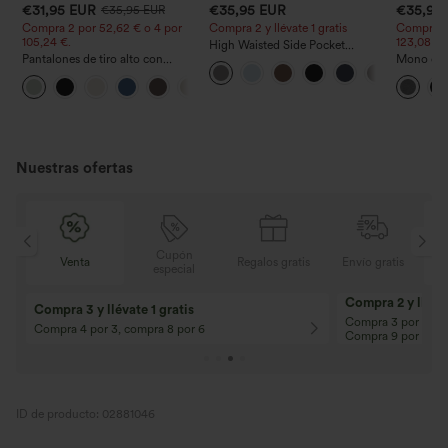
€31,95 EUR
€35,95 EUR
€35,95
€35,95 EUR
Compra 2 por 52,62 € o 4 por
Compra 2 y llévate 1 gratis
Compra 2 
105,24 €.
123,08 €.
High Waisted Side Pocket
Pantalones de tiro alto con
Straight Leg Work Pants
Mono casu
cordón y bolsillos, pernera
ajustables
+15
ancha, holgados y de estilo
ancha, tej
casual con tacto de lino.
- Easy Pe
Nuestras ofertas
Cupón
is
Venta
Regalos gratis
Envío gratis
especial
Compra 2 y llévat
Compra 3 y llévate 1 gratis
Compra 3 por 2, Co
Compra 4 por 3, compra 8 por 6
Compra 9 por 6
ID de producto: 02881046