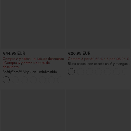
€44,95 EUR
€26,95 EUR
Compra 2 y obtén un 10% de descuento
Compra 3 por 52,62 € o 6 por 105,24 €.
| Compra 3 y obtén un 20% de
Blusa casual con escote en V y mangas
descuento
cortas abullonadas
SoftlyZero™ Airy 2 en 1 minivestido
activo de baile con bolsillos — Edición
+9
Easy Peezy — largo extra