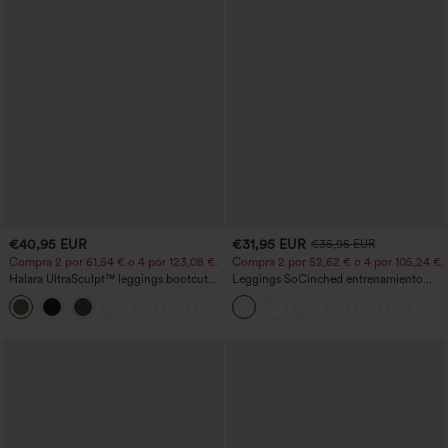
€40,95 EUR
€31,95 EUR
€35,95 EUR
Compra 2 por 61,54 € o 4 por 123,08 €.
Compra 2 por 52,62 € o 4 por 105,24 €.
Halara UltraSculpt™ leggings bootcut
Leggings SoCinched entrenamiento
de yoga de talle alto con fruncido que
moldeador abdomen bolsillo lateral tiro
+11
levanta los glúteos, control de
alto
abdomen, bolsillos y efecto moldeador.