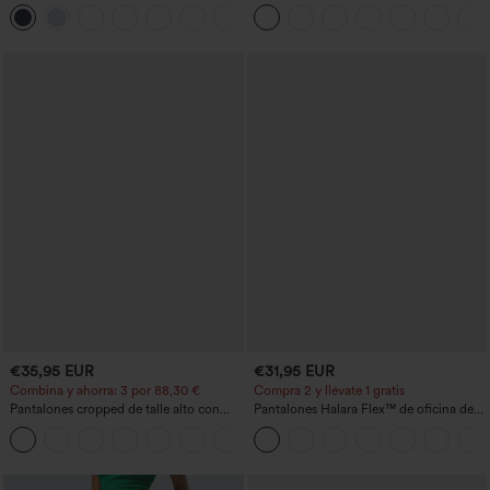
botón tiro alto
cordón, dobladillo curvo, secado rápido,
+23
de corte cónico y con bolsillos - UPF40+
€35,95 EUR
€31,95 EUR
Combina y ahorra: 3 por 88,30 €
Compra 2 y llévate 1 gratis
Pantalones cropped de talle alto con
Pantalones Halara Flex™ de oficina de
bolsillos con cremallera y efecto lino
tiro alto ligeramente acampanados con
+7
bolsillos