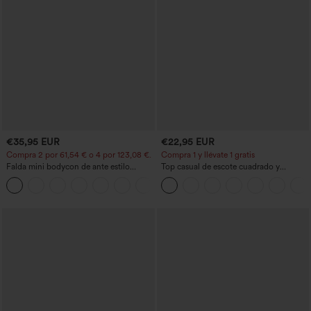
€35,95 EUR
€22,95 EUR
Compra 2 por 61,54 € o 4 por 123,08 €.
Compra 1 y llévate 1 gratis
Falda mini bodycon de ante estilo
Top casual de escote cuadrado y
crossover, talle alto, 2 en 1, dobladillo
mangas cortas
con flecos, para fiesta