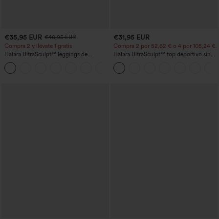
€35,95 EUR
€31,95 EUR
€40,95 EUR
Compra 2 y llévate 1 gratis
Compra 2 por 52,62 € o 4 por 105,24 €.
Halara UltraSculpt™ leggings de
Halara UltraSculpt™ top deportivo sin
entrenamiento moldeadores de talle alto
mangas con escote redondo y bajo
+11
con fruncido trasero que realza los
curvo
glúteos, control de abdomen y bolsillos