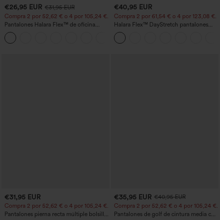
€26,95 EUR
€40,95 EUR
€31,95 EUR
Compra 2 por 52,62 € o 4 por 105,24 €.
Compra 2 por 61,54 € o 4 por 123,08 €.
Pantalones Halara Flex™ de oficina
Halara Flex™ DayStretch pantalones
anchos plisados de tiro alto con bolsillos
acampanados de trabajo de tiro medio
+21
en tela tipo gofre
con bolsillo lateral con cremallera
€31,95 EUR
€35,95 EUR
€40,95 EUR
Compra 2 por 52,62 € o 4 por 105,24 €.
Compra 2 por 52,62 € o 4 por 105,24 €.
Pantalones pierna recta múltiple bolsillo
Pantalones de golf de cintura media con