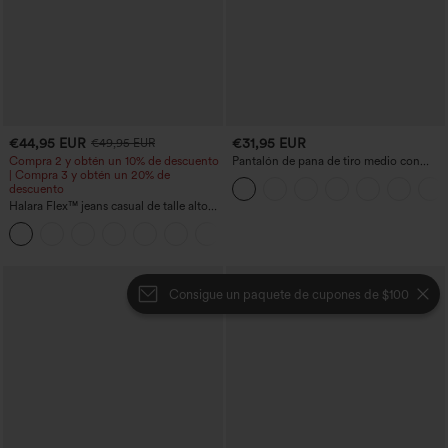
€44,95 EUR
€31,95 EUR
€49,95 EUR
Compra 2 y obtén un 10% de descuento
Pantalón de pana de tiro medio con
| Compra 3 y obtén un 20% de
cremallera
descuento
Halara Flex™ jeans casual de talle alto
con bolsillos, pierna recta y lavados
+3
Consigue un paquete de cupones de $100