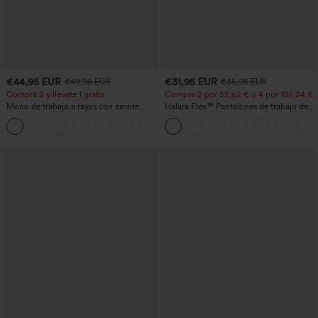
€44,95 EUR
€31,95 EUR
€49,95 EUR
€35,95 EUR
Compra 2 y llévate 1 gratis
Compra 2 por 52,62 € o 4 por 105,24 €.
Mono de trabajo a rayas con escote
Halara Flex™ Pantalones de trabajo de
barco, sin mangas, lazo lateral, tacto
talle alto, moldeadores del cuerpo, que
+8
Cool Touch y bolsillos - Edición Easy
estilizan la cintura, con bolsillos, de
Peezy
pierna ancha en micro‑waffle