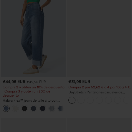
€44,95 EUR
€31,95 EUR
€49,95 EUR
Compra 2 y obtén un 10% de descuento
Compra 2 por 52,62 € o 4 por 105,24 €.
| Compra 3 y obtén un 20% de
DayStretch Pantalones casuales de
descuento
cintura alta con pernera tipo barril y
Halara Flex™ jeans de talle alto con
bolsillos
bolsillos, dobladillo enrollado, pierna
+1
ancha y efecto lavado, estilo casual