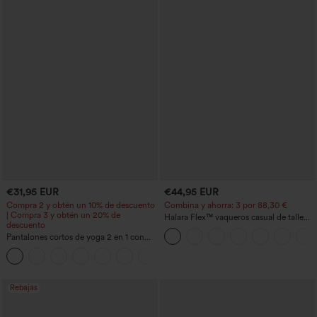
€31,95 EUR
€44,95 EUR
Compra 2 y obtén un 10% de descuento
Combina y ahorra: 3 por 88,30 €
| Compra 3 y obtén un 20% de
Halara Flex™ vaqueros casual de talle
descuento
alto con bolsillos, estilo baggy de pierna
Pantalones cortos de yoga 2 en 1 con
ancha, efecto lavado
bolsillo trasero de talle muy alto y
+20
bolsillo lateral oculto de 5&#39;&#39;
de longitud más larga
Rebajas