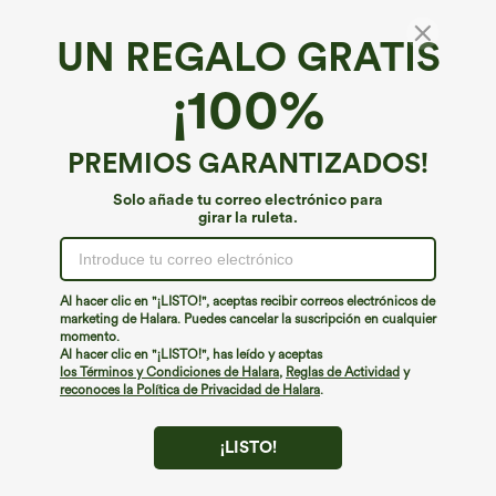
UN REGALO GRATIS
Sujetador deportivo para yoga de soporte
¡100%
ligero con tirantes cruzados y aberturas (cut-
out) — copas A-D
€22,95 EUR
PREMIOS GARANTIZADOS!
Solo añade tu correo electrónico para
girar la ruleta.
Al hacer clic en "¡LISTO!", aceptas recibir correos electrónicos de
marketing de Halara. Puedes cancelar la suscripción en cualquier
momento.
Al hacer clic en "¡LISTO!", has leído y aceptas
los Términos y Condiciones de Halara
,
Reglas de Actividad
y
reconoces la Política de Privacidad de Halara
.
¡LISTO!