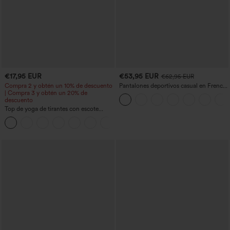
€17,95 EUR
€53,95 EUR
€62,95 EUR
Compra 2 y obtén un 10% de descuento
Pantalones deportivos casual en French
| Compra 3 y obtén un 20% de
terry con estampado denim, tiro medio,
descuento
estilo jeans y bolsillos
Top de yoga de tirantes con escote
redondo, fruncido y tacto fresco -
+16
UPF50+