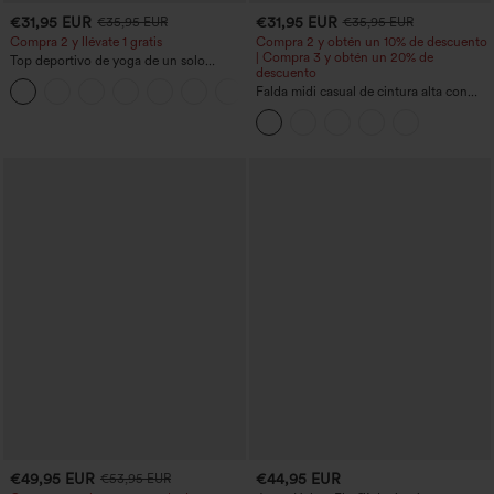
€31,95 EUR
€31,95 EUR
€35,95 EUR
€35,95 EUR
Compra 2 y llévate 1 gratis
Compra 2 y obtén un 10% de descuento
| Compra 3 y obtén un 20% de
Top deportivo de yoga de un solo
descuento
hombro, manga larga con agujero para
+4
el pulgar, dobladillo curvo estilo high-
Falda midi casual de cintura alta con
low (frente más corto, espalda más
control abdominal, fruncida, bajo curvo,
larga), de secado rápido, con sujetador
2 en 1 en forro polar y PU
incorporado
€49,95 EUR
€44,95 EUR
€53,95 EUR