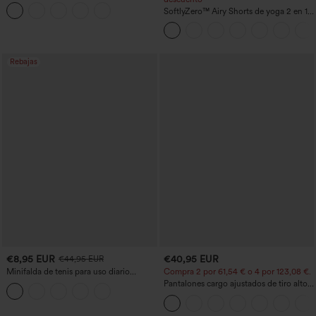
yoga sin costuras, tiro medio, control de
abdomen y realce de glúteos
SoftlyZero™ Airy Shorts de yoga 2 en 1
InstantCool de talle súper alto, 7" con
bolsillos
Rebajas
€8,95 EUR
€40,95 EUR
€44,95 EUR
Minifalda de tenis para uso diario
Compra 2 por 61,54 € o 4 por 123,08 €.
SoftlyZero™ Airy Crossover 2 en 1 con
Pantalones cargo ajustados de tiro alto
bolsillo lateral InstantCool - Lucid
con múltiples bolsillos y cremallera con
botones