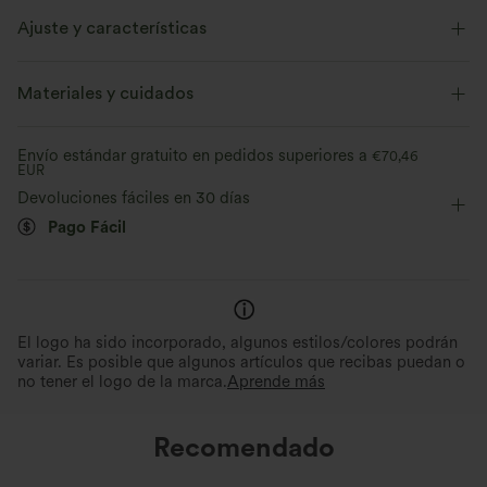
Ajuste y características
Corte ajustado
Sujetador integrado
Espalda cruzada
Materiales y cuidados
Cut-out
Fácil de poner
Sin mangas
Envío estándar gratuito en pedidos superiores a
€70,46
EUR
Elasticidad media
Elástico en 4 direcciones
Devoluciones fáciles en 30 días
Pago Fácil
El logo ha sido incorporado, algunos estilos/colores podrán
variar. Es posible que algunos artículos que recibas puedan o
no tener el logo de la marca.
Aprende más
Recomendado