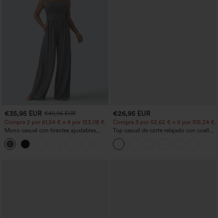
€35,95 EUR
€26,95 EUR
€40,95 EUR
Compra 2 por 61,54 € o 4 por 123,08 €.
Compra 3 por 52,62 € o 6 por 105,24 €.
Mono casual con tirantes ajustables,
Top casual de corte relajado con cuello
fruncidos, pierna ancha, tejido jaspeado
redondo y mangas murciélago.
+10
y bolsillos - Easy Peezy