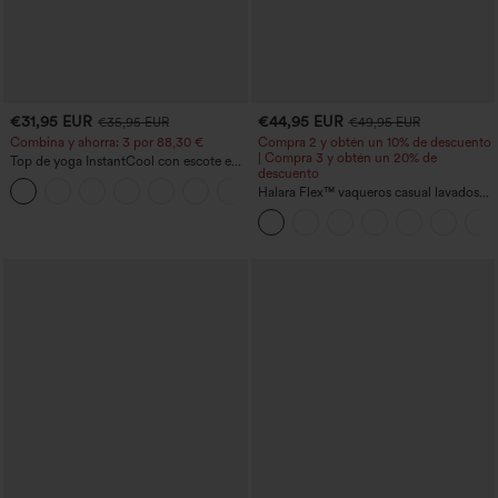
€31,95 EUR
€44,95 EUR
€35,95 EUR
€49,95 EUR
Combina y ahorra: 3 por 88,30 €
Compra 2 y obtén un 10% de descuento
| Compra 3 y obtén un 20% de
Top de yoga InstantCool con escote en
descuento
U y bajo curvado - UPF50+
Halara Flex™ vaqueros casual lavados
asimétricos de tiro bajo con bolsillos
con cremallera, corte baggy y pierna
ancha