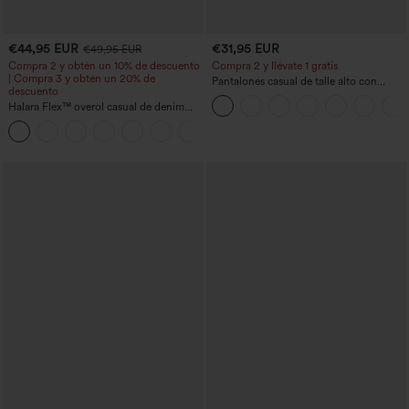
€44,95 EUR
€31,95 EUR
€49,95 EUR
Compra 2 y obtén un 10% de descuento
Compra 2 y llévate 1 gratis
| Compra 3 y obtén un 20% de
Pantalones casual de talle alto con
descuento
cordón, pernera ancha, en mezcla de
Halara Flex™ overol casual de denim
lino y con bolsillos
lavado con escote en V y bolsillos
+1