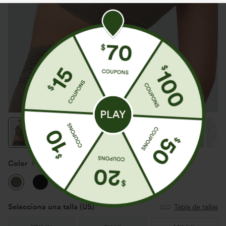
Color
Hay Brown
Selecciona una talla
(US)
Tabla de tallas