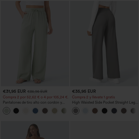
€31,95 EUR
€35,95 EUR
€35,95 EUR
Compra 2 por 52,62 € o 4 por 105,24 €.
Compra 2 y llévate 1 gratis
Pantalones de tiro alto con cordón y
High Waisted Side Pocket Straight Leg
bolsillos, pernera ancha, holgados y de
Work Pants
+15
estilo casual con tacto de lino.