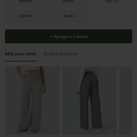
XS
(
0/2
)
S
(
4/6
)
M
(
8/10
)
L
(
12/14
)
XL
(
16
)
+ Agregar a la bolsa
Más para amar
Estilos similares