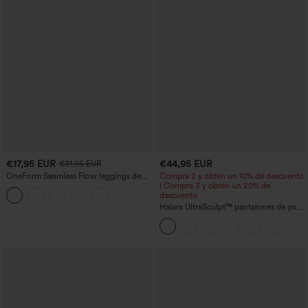
€17,95 EUR
€44,95 EUR
€31,95 EUR
OneForm Seamless Flow leggings de
Compra 2 y obtén un 10% de descuento
yoga de talle alto con control abdominal
| Compra 3 y obtén un 20% de
y realce de glúteos
descuento
Halara UltraSculpt™ pantalones de yoga
holgados de talle alto con control
abdominal, rayas color block y bolsillos