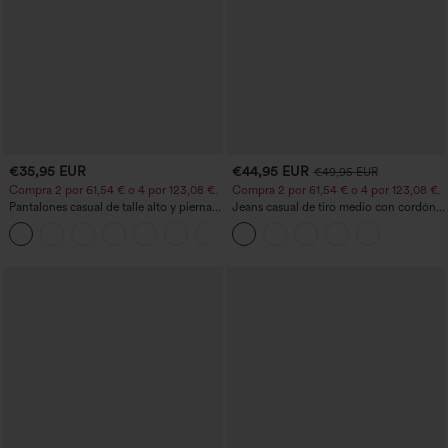
€35,95 EUR
€44,95 EUR
€49,95 EUR
Compra 2 por 61,54 € o 4 por 123,08 €.
Compra 2 por 61,54 € o 4 por 123,08 €.
Pantalones casual de talle alto y pierna
Jeans casual de tiro medio con cordón y
recta con tacto de lino y bolsillos
bolsillos
+5