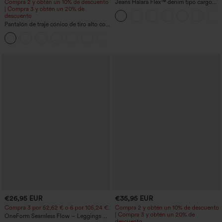
Compra 2 y obtén un 10% de descuento
Jeans Halara Flex™ denim tipo cargo
| Compra 3 y obtén un 20% de
elásticos de pierna recta con múltiples
descuento
bolsillos
Pantalón de traje cónico de tiro alto con
bolsillos
+8
€26,95 EUR
€35,95 EUR
Compra 3 por 52,62 € o 6 por 105,24 €.
Compra 2 y obtén un 10% de descuento
| Compra 3 y obtén un 20% de
OneForm Seamless Flow – Leggings de
descuento