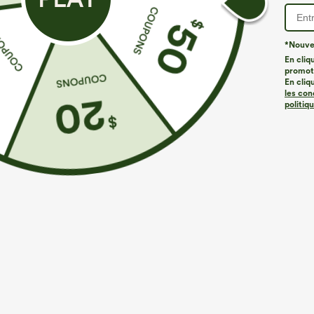
*Nouvea
En cliq
promoti
En cliq
les con
politiq
€35,95 EUR
€35,95 EUR
€40,95 EUR
Achetez-en 2 pour 52,62 €, 4 pour 105,24 €
Mix & Match : 