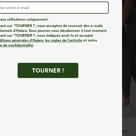
ux utilisateurs uniquement.
uant sur "TOURNER !", vous acceptez de recevoir des e-mails
onnels d'Halara. Vous pouvez vous désabonner à tout moment.
uant sur "TOURNER !", vous indiquez avoir lu et accepté
ditions générales d'Halara
,
les règles de l'activité
et notre
ue de confidentialité
.
TOURNER !
€35,95 EUR
€40,95 EUR
3 pour 88,30 € EUR
Achetez-en 2, le 3e est offert