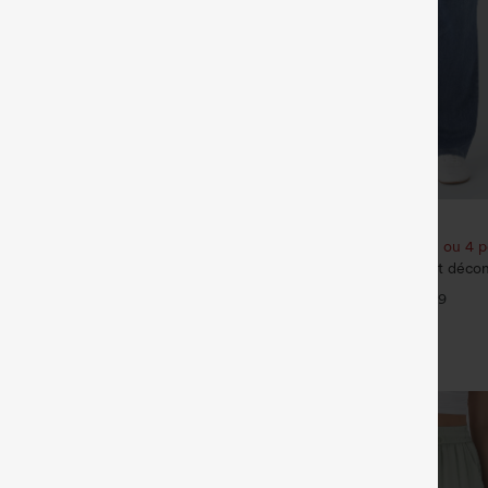
€35,95 EUR
€49,95 EUR
€44,95 EUR
t bénéficiez de 10 % de réduction
Achetez-en 2 pour 61,54 € ou 4 p
 et bénéficiez de 20 % de
Halara Flex™ Jeans bootcut décont
haute, effet délavé, avec poches
+9
eans délavés décontractés, coupe
arge, taille basse asymétrique,
+9
s