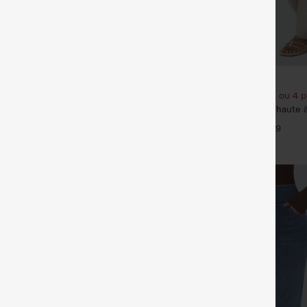
€35,95 EUR
e 3e est offert
Achetez-en 2 pour 61,54 € ou 4 p
vail Halara Flex™ DayStretch à
Pantalon décontracté taille haute 
vec poches et coupe droite
effet lin, avec poches
+27
+9