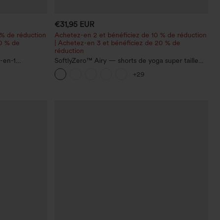
€31,95 EUR
 % de réduction
Achetez-en 2 et bénéficiez de 10 % de réduction
20 % de
| Achetez-en 3 et bénéficiez de 20 % de
réduction
-en-1
SoftlyZero™ Airy — shorts de yoga super taille
 avec poches
haute 2-en-1 InstantCool avec poches
+29