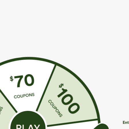
€35,95 EUR
€31,95 EUR
€40,95 EUR
Achetez-en 2 pour 61,54 € ou 4 pour 123,08 €.
Achetez-en 2 p
Combinaison décontractée chinée à bretelles
DayStretch pant
réglables, fronces et jambes larges, avec poches
avec poches et
+14
— facile comme tout
Ent