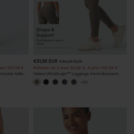
€31,95 EUR
€35,95 EUR
our 123,08 €.
Achetez-en 2 pour 52,62 €, 4 pour 105,24 €
ractés taille
Halara UltraSculpt™ Leggings d'entraînement
sculptants taille haute, effet ventre plat, avec
+20
poche