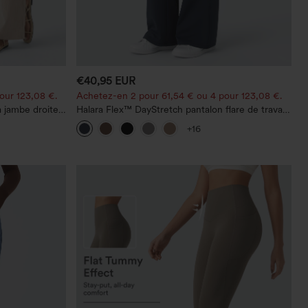
€40,95 EUR
our 123,08 €.
Achetez-en 2 pour 61,54 € ou 4 pour 123,08 €.
à jambe droite,
Halara Flex™ DayStretch pantalon flare de travail,
taille mi-haute, poche latérale zippée
+16