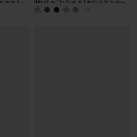
traînement
Halara Flex™ Pantalon de travail à taille haute,
r le fessier,
jambe large, avec poches, en maille gaufrée
+25
he