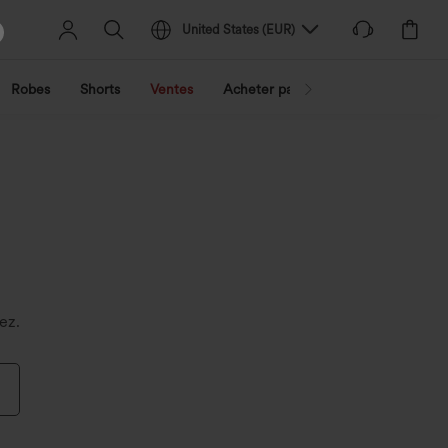
United States
(
EUR
)
Robes
Shorts
Ventes
Acheter par activité
Découvrez 
ez.