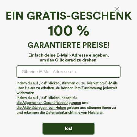
EIN GRATIS-GESCHENK
100 %
GARANTIERTE PREISE!
Einfach deine E-Mail-Adresse eingeben,
um das Glücksrad zu drehen.
Hoppla!
Wir können die von Ihnen gesuchte Seite nicht
Indem du auf „los!“ klicken, stimmen du zu, Marketing-E-Mails
finden.
über Halara zu erhalten. du können Ihre Zustimmung jederzeit
widerrufen.
Indem du auf „los!“ klicken, haben du
Mehr einkaufen
die Allgemeinen Geschäftsbedingungen
und
die Aktivitätsregeln von Halara
gelesen und stimmen ihnen zu
und
erkennen die Datenschutzrichtlinie von Halara an
.
los!