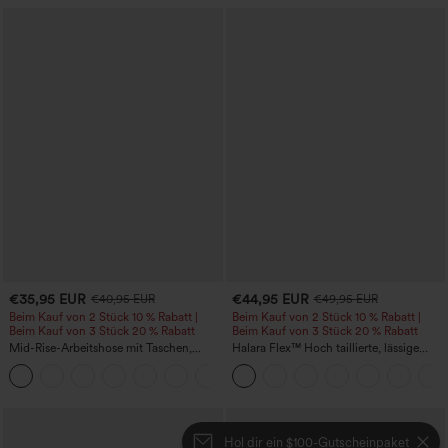
€35,95 EUR
€44,95 EUR
€40,95 EUR
€49,95 EUR
Beim Kauf von 2 Stück 10 % Rabatt |
Beim Kauf von 2 Stück 10 % Rabatt |
Beim Kauf von 3 Stück 20 % Rabatt
Beim Kauf von 3 Stück 20 % Rabatt
Mid-Rise-Arbeitshose mit Taschen,
Halara Flex™ Hoch taillierte, lässige
Barrel-Leg und weiter Passform
Jeans mit Taschen, umgekrempeltem
+3
Saum, weitem Bein und verwaschenem
Finish
Hol dir ein $100-Gutscheinpaket