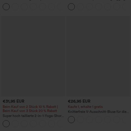
Daumenloch, geschwungener Saum
mit hohem Bund – raffende Push-up-
+3
(High-Low), schnell trocknend – Yoga-
Po-Form, Bauchkontrolle, Taschen und
Sporttop mit integriertem BH
formende Passform
€31,95 EUR
€26,95 EUR
Beim Kauf von 2 Stück 10 % Rabatt |
Kaufe 1, erhalte 1 gratis
Beim Kauf von 3 Stück 20 % Rabatt
Knitterfreie V-Ausschnitt-Bluse für die
Super hoch taillierte 2-in-1-Yoga-Shorts
Arbeit, kurzärmelig und oversized
mit Gesäßtasche und Seitentasche-
+20
längere Länge