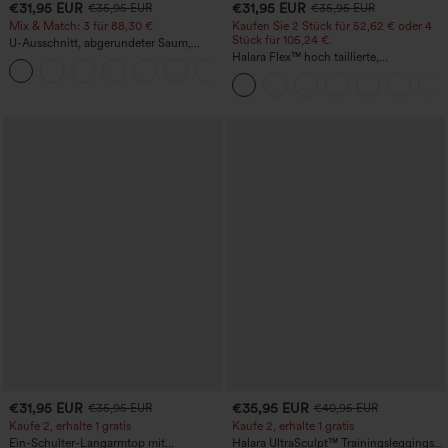
€31,95 EUR
€31,95 EUR
€35,95 EUR
€35,95 EUR
Mix & Match: 3 für 88,30 €
Kaufen Sie 2 Stück für 52,62 € oder 4
Stück für 105,24 €.
U-Ausschnitt, abgerundeter Saum,
InstantCool Yoga-Trägertop – UPF50+
Halara Flex™ hoch taillierte,
figurformende Arbeitshose, die die Taille
schmaler wirken lässt, mit Taschen,
weitem Bein und Mikro-Waffelstruktur
€31,95 EUR
€35,95 EUR
€35,95 EUR
€40,95 EUR
Kaufe 2, erhalte 1 gratis
Kaufe 2, erhalte 1 gratis
Ein-Schulter-Langarmtop mit
Halara UltraSculpt™ Trainingsleggings