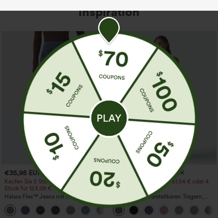
Inspiration
€35,95 EUR
€35,95 EUR
€44,95 EUR
€40,95 EUR
Kaufen Sie 2 Stück für 61,54 € oder 4
Kaufen Sie 2 Stück für 61,54 € oder 4
Stück für 123,08 €.
Stück für 123,08 €.
Halara Flex™ Jeans mit hohem Bund
Jumpsuit mit verstellbaren Trägern,
und Taschen, gewaschener, lässiger
gerafftem Detail, weitem Bein und
+5
Bootcut
meliertem Stoff, lässig, mit Taschen -
Easy Peezy