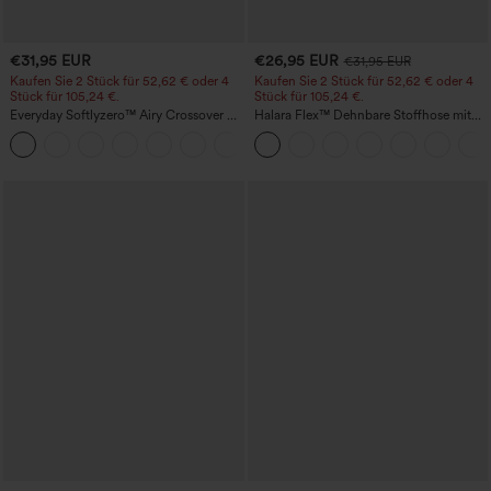
€31,95 EUR
€26,95 EUR
€31,95 EUR
Kaufen Sie 2 Stück für 52,62 € oder 4
Kaufen Sie 2 Stück für 52,62 € oder 4
Stück für 105,24 €.
Stück für 105,24 €.
Everyday Softlyzero™ Airy Crossover 2-
Halara Flex™ Dehnbare Stoffhose mit
in-1-Mini-Tennisrock mit Seitentaschen-
hohem Bund, Waffelmuster,
+25
Lucid-UPF50+
Seitentaschen und weitem Bein