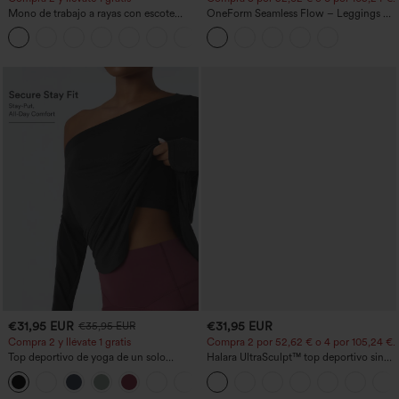
Mono de trabajo a rayas con escote
OneForm Seamless Flow – Leggings de
barco, sin mangas, lazo lateral, tacto
yoga sin costuras, tiro medio, control de
+8
Cool Touch y bolsillos - Edición Easy
abdomen y realce de glúteos
Peezy
€31,95 EUR
€31,95 EUR
€35,95 EUR
Compra 2 y llévate 1 gratis
Compra 2 por 52,62 € o 4 por 105,24 €.
Top deportivo de yoga de un solo
Halara UltraSculpt™ top deportivo sin
hombro, manga larga con agujero para
mangas con escote redondo y bajo
+3
el pulgar, dobladillo curvo estilo high-
curvo
low (frente más corto, espalda más