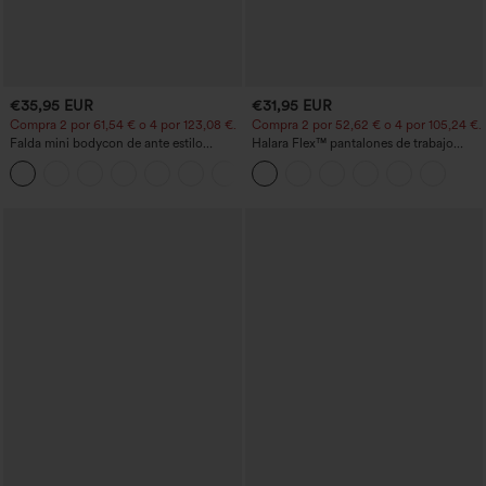
€35,95 EUR
€31,95 EUR
Compra 2 por 61,54 € o 4 por 123,08 €.
Compra 2 por 52,62 € o 4 por 105,24 €.
Falda mini bodycon de ante estilo
Halara Flex™ pantalones de trabajo
crossover, talle alto, 2 en 1, dobladillo
cortos de talle alto con bolsillos y
con flecos, para fiesta
pernera cónica