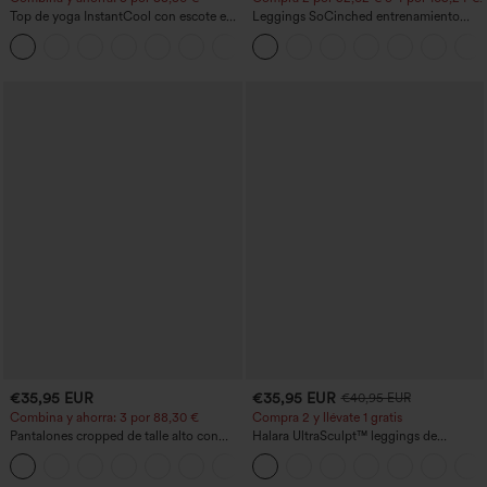
Top de yoga InstantCool con escote en
Leggings SoCinched entrenamiento
U y bajo curvado - UPF50+
moldeador abdomen bolsillo lateral tiro
alto
€35,95 EUR
€35,95 EUR
€40,95 EUR
Combina y ahorra: 3 por 88,30 €
Compra 2 y llévate 1 gratis
Pantalones cropped de talle alto con
Halara UltraSculpt™ leggings de
bolsillos con cremallera y efecto lino
entrenamiento moldeadores de talle alto
+7
con fruncido trasero que realza los
glúteos, control de abdomen y bolsillos