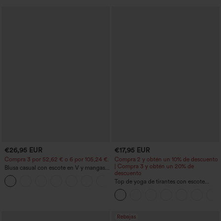
larga), de secado rápido, con sujetador
incorporado
€26,95 EUR
€17,95 EUR
Compra 3 por 52,62 € o 6 por 105,24 €.
Compra 2 y obtén un 10% de descuento
| Compra 3 y obtén un 20% de
Blusa casual con escote en V y mangas
descuento
cortas abullonadas
Top de yoga de tirantes con escote
redondo, fruncido y tacto fresco -
UPF50+
Rebajas