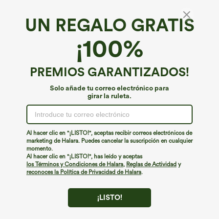
UN REGALO GRATIS
¡100%
PREMIOS GARANTIZADOS!
Solo añade tu correo electrónico para
girar la ruleta.
¡Ups!
No podemos encontrar la página que estás buscando.
Al hacer clic en "¡LISTO!", aceptas recibir correos electrónicos de
marketing de Halara. Puedes cancelar la suscripción en cualquier
momento.
Seguir comprando
Al hacer clic en "¡LISTO!", has leído y aceptas
los Términos y Condiciones de Halara
,
Reglas de Actividad
y
reconoces la Política de Privacidad de Halara
.
¡LISTO!