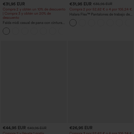
€31,95 EUR
€31,95 EUR
€35,95 EUR
Compra 2 y obtén un 10% de descuento
Compra 2 por 52,62 € o 4 por 105,24 €.
| Compra 3 y obtén un 20% de
Halara Flex™ Pantalones de trabajo de
descuento
talle alto, moldeadores del cuerpo, que
Falda midi casual de pana con cintura
estilizan la cintura, con bolsillos, de
media y bolsillo lateral frontal con
pierna ancha en micro‑waffle
+1
solapa
€44,95 EUR
€26,95 EUR
€49,95 EUR
Compra 2 y llévate 1 gratis
Compra 3 por 52,62 € o 6 por 105,24 €.