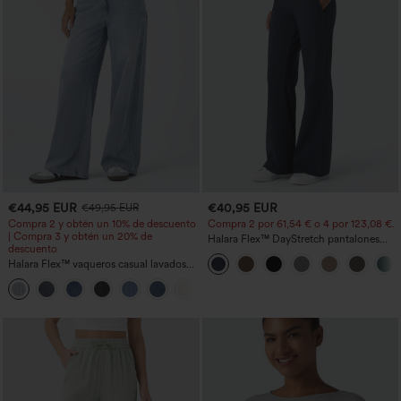
€44,95 EUR
€40,95 EUR
€49,95 EUR
Compra 2 y obtén un 10% de descuento
Compra 2 por 61,54 € o 4 por 123,08 €.
| Compra 3 y obtén un 20% de
Halara Flex™ DayStretch pantalones
descuento
acampanados de trabajo de tiro medio
Halara Flex™ vaqueros casual lavados
con bolsillo lateral con cremallera
asimétricos de tiro bajo con bolsillos
+5
con cremallera, corte baggy y pierna
ancha