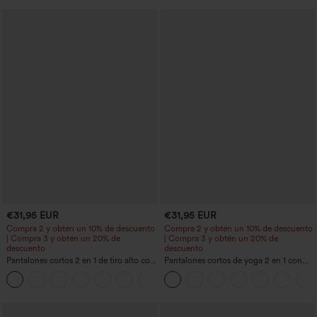
€31,95 EUR
€31,95 EUR
Compra 2 y obtén un 10% de descuento
Compra 2 y obtén un 10% de descuento
| Compra 3 y obtén un 20% de
| Compra 3 y obtén un 20% de
descuento
descuento
Pantalones cortos 2 en 1 de tiro alto con
Pantalones cortos de yoga 2 en 1 con
bolsillo interior y trasero
bolsillo trasero de talle muy alto y
+25
bolsillo lateral oculto de 5&#39;&#39;
de longitud más larga