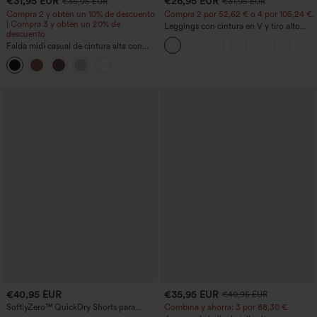
€31,95 EUR
€26,95 EUR
€35,95 EUR
€31,95 EUR
Compra 2 y obtén un 10% de descuento
Compra 2 por 52,62 € o 4 por 105,24 €.
| Compra 3 y obtén un 20% de
Leggings con cintura en V y tiro alto
descuento
acampanados
Falda midi casual de cintura alta con
control abdominal, fruncida, bajo curvo,
2 en 1 en forro polar y PU
€40,95 EUR
€35,95 EUR
€40,95 EUR
SoftlyZero™ QuickDry Shorts para
Combina y ahorra: 3 por 88,30 €