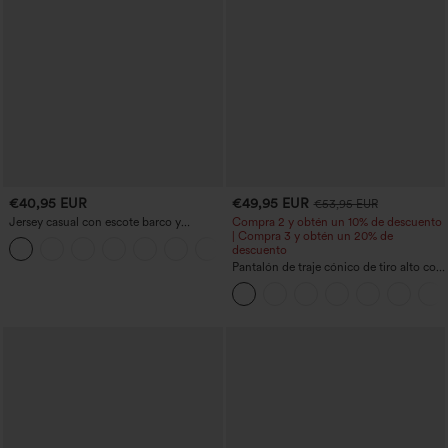
€40,95 EUR
€49,95 EUR
€53,95 EUR
Jersey casual con escote barco y
Compra 2 y obtén un 10% de descuento
mangas murciélago
| Compra 3 y obtén un 20% de
+1
descuento
Pantalón de traje cónico de tiro alto con
bolsillos