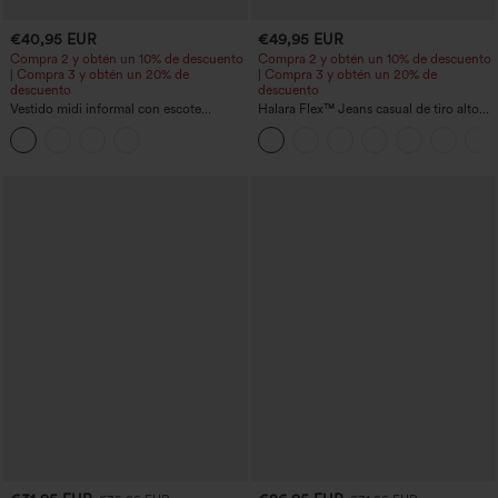
€40,95 EUR
€49,95 EUR
Compra 2 y obtén un 10% de descuento
Compra 2 y obtén un 10% de descuento
| Compra 3 y obtén un 20% de
| Compra 3 y obtén un 20% de
descuento
descuento
Vestido midi informal con escote
Halara Flex™ Jeans casual de tiro alto
redondo, sujetador integrado, sin
con control abdominal, pernera ancha y
mangas y bajo con volantes
bolsillos