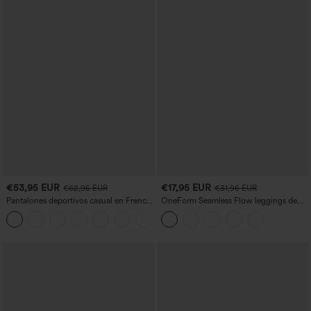
€53,95 EUR
€17,95 EUR
€62,95 EUR
€31,95 EUR
Pantalones deportivos casual en French
OneForm Seamless Flow leggings de
terry con estampado denim, tiro medio,
yoga de talle alto con control abdominal
estilo jeans y bolsillos
y realce de glúteos