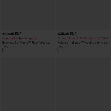
€40,95 EUR
€35,95 EUR
Compra 2 y llévate 1 gratis
Compra 2 por 61,54 € o 4 por 123,08 €.
Everyday Softlyzero™ Plush Vestido
Halara UltraSculpt™ leggings de yoga
deportivo sin espalda 2 en 1
bootcut de talle alto con control
+29
acampanado -Wannabe -Easy Peezy
abdominal, efecto moldeador y bolsillos