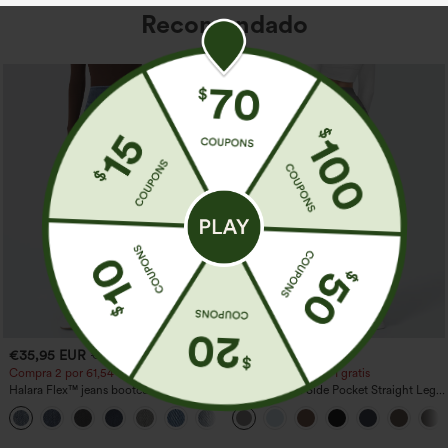
Recomendado
€35,95 EUR
€35,95 EUR
€44,95 EUR
Compra 2 por 61,54 € o 4 por 123,08 €.
Compra 2 y llévate 1 gratis
Halara Flex™ jeans bootcut casual
High Waisted Side Pocket Straight Leg
lavados, de talle alto y con bolsillos
Work Pants
+5