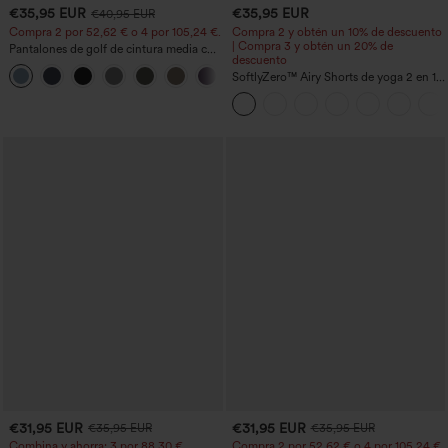
€35,95 EUR
€35,95 EUR
€40,95 EUR
Compra 2 por 52,62 € o 4 por 105,24 €.
Compra 2 y obtén un 10% de descuento
| Compra 3 y obtén un 20% de
Pantalones de golf de cintura media con
descuento
cordón, dobladillo curvo, secado rápido,
+2
de corte cónico y con bolsillos - UPF40+
SoftlyZero™ Airy Shorts de yoga 2 en 1
InstantCool de talle súper alto, 7" con
bolsillos
€31,95 EUR
€31,95 EUR
€35,95 EUR
€35,95 EUR
Combina y ahorra: 3 por 88,30 €
Compra 2 por 52,62 € o 4 por 105,24 €.