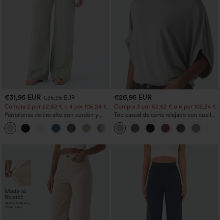
€31,95 EUR
€26,95 EUR
€35,95 EUR
Compra 2 por 52,62 € o 4 por 105,24 €.
Compra 3 por 52,62 € o 6 por 105,24 €.
Pantalones de tiro alto con cordón y
Top casual de corte relajado con cuello
bolsillos, pernera ancha, holgados y de
redondo y mangas murciélago.
+15
estilo casual con tacto de lino.