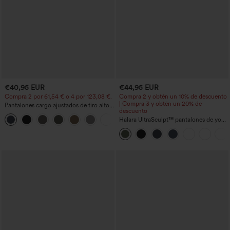
€40,95 EUR
€44,95 EUR
Compra 2 por 61,54 € o 4 por 123,08 €.
Compra 2 y obtén un 10% de descuento
| Compra 3 y obtén un 20% de
Pantalones cargo ajustados de tiro alto
descuento
con múltiples bolsillos y cremallera con
+10
botones
Halara UltraSculpt™ pantalones de yoga
holgados de talle alto con control
abdominal, rayas color block y bolsillos