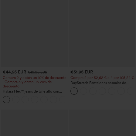
€44,95 EUR
€31,95 EUR
€49,95 EUR
Compra 2 y obtén un 10% de descuento
Compra 2 por 52,62 € o 4 por 105,24 €.
| Compra 3 y obtén un 20% de
DayStretch Pantalones casuales de
descuento
cintura alta con pernera tipo barril y
Halara Flex™ jeans de talle alto con
bolsillos
bolsillos, dobladillo enrollado, pierna
+1
ancha y efecto lavado, estilo casual