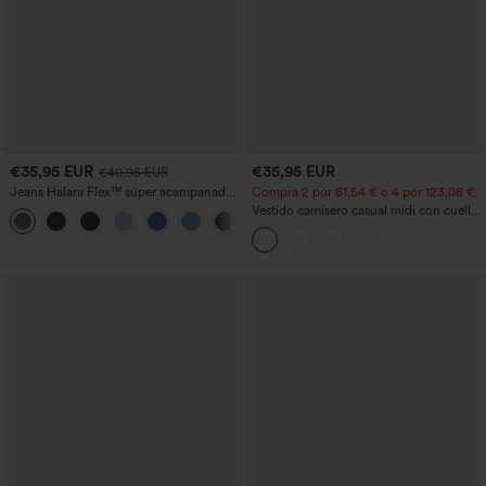
€35,95 EUR
€35,95 EUR
€40,95 EUR
Jeans Halara Flex™ súper acampanado
Compra 2 por 61,54 € o 4 por 123,08 €.
elástico lavado bolsillo cruzado tiro alto
Vestido camisero casual midi con cuello,
+1
mangas casquillo, cinturón, dobladillo
curvo con abertura y bolsillos