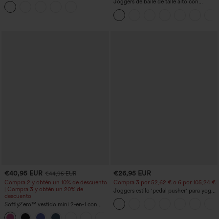
correr 2 en 1 de 5'' con bolsillos — talle
Joggers de baile de talle alto con
alto, control de abdomen, puntos
cordón, fruncidos, corte cónico, secado
reflectantes y dobladillo cruzado
rápido, tacto fresco y bolsillos - UPF40+
€40,95 EUR
€26,95 EUR
€44,95 EUR
Compra 2 y obtén un 10% de descuento
Compra 3 por 52,62 € o 6 por 105,24 €.
| Compra 3 y obtén un 20% de
Joggers estilo 'pedal pusher' para yoga
descuento
de talle alto, fruncidos y jaspeados, con
SoftlyZero™ vestido mini 2‑en‑1 con
bolsillos
escote en U aireado y bolsillos,
+9
InstantCool, para baile y actividad —