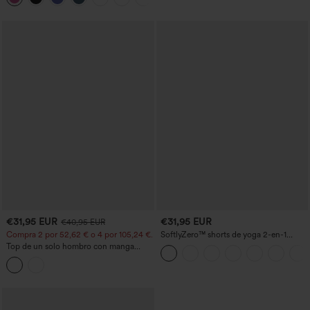
facilísimo
€31,95 EUR
€31,95 EUR
€40,95 EUR
Compra 2 por 52,62 € o 4 por 105,24 €.
SoftlyZero™ shorts de yoga 2-en-1
InstantCool, talle alto cruzado, ligeros y
Top de un solo hombro con manga
transpirables, 3'' con bolsillos
corta, dobladillo curvo high‑low,
sujetador integrado y estampado de
lunares, estilo casual