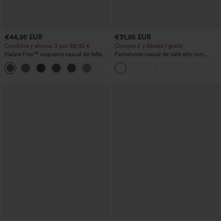
€44,95 EUR
€31,95 EUR
Combina y ahorra: 3 por 88,30 €
Compra 2 y llévate 1 gratis
Halara Flex™ vaqueros casual de talle
Pantalones casual de talle alto con
alto con bolsillos, estilo baggy de pierna
cordón, pernera ancha, en mezcla de
+2
ancha, efecto lavado
lino y con bolsillos