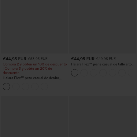
€44,95 EUR
€44,95 EUR
€53,95 EUR
€49,95 EUR
Compra 2 y obtén un 10% de descuento
Halara Flex™ jeans casual de talle alto
| Compra 3 y obtén un 20% de
con bolsillos, pierna recta y lavados
descuento
Halara Flex™ peto casual de denim
lavado con escote cuadrado y bolsillos