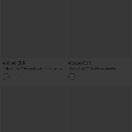
€53,95 EUR
€53,95 EUR
Halara Flex™ Anzughose mit hohem
Halara Flex™ Mid-Rise gerade
Bund und geradem Bein
geschnittene 7/8-Arbeithose im
Hahnentritt mit Taschen