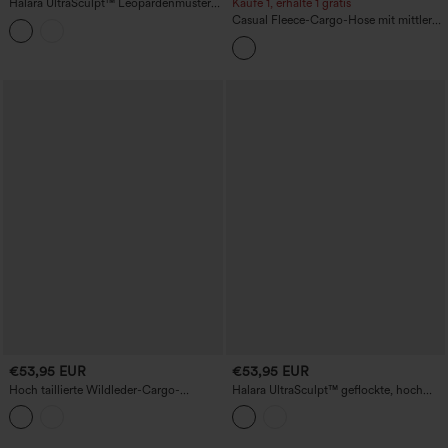
Halara UltraSculpt™ Leopardenmuster-
Kaufe 1, erhalte 1 gratis
Yoga-Hose mit hohem Bund, geradem
Casual Fleece-Cargo-Hose mit mittlerer
Bein, kontrastierender Spitze und
Bundhöhe und Reißverschlusstaschen
Taschen
€53,95 EUR
€53,95 EUR
Hoch taillierte Wildleder-Cargo-
Halara UltraSculpt™ geflockte, hoch
Reithose mit Taschen
geschnittene, bauchformende Yogahose
mit geradem Bein, gepunktetem Design
und Taschen.