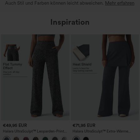
Auch Stil und Farben können leicht abweichen.
Mehr erfahren
Inspiration
€49,95 EUR
€71,95 EUR
Halara UltraSculpt™ Leoparden-Print
Halara UltraSculpt™ Extra-Wärme
Yogahose, hoher Bund, bauchformend,
taillenhohe, ausgestellte Yoga-Leggings
gerade geschnitten, mit Taschen