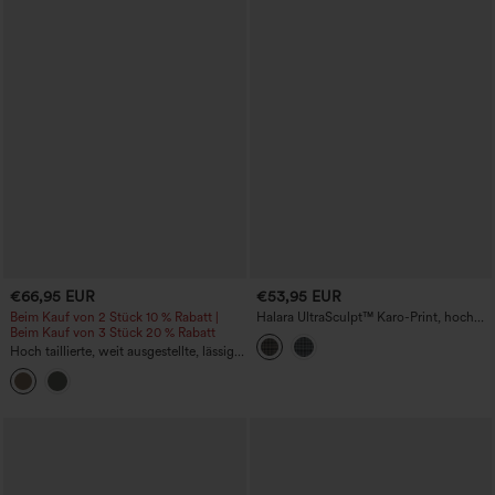
€66,95 EUR
€53,95 EUR
Beim Kauf von 2 Stück 10 % Rabatt |
Halara UltraSculpt™ Karo-Print, hoch
Beim Kauf von 3 Stück 20 % Rabatt
taillierte, bauchformende Yogahose mit
geradem Bein und Taschen
Hoch taillierte, weit ausgestellte, lässige
Fleece-Parachute-Hose mit Taschen