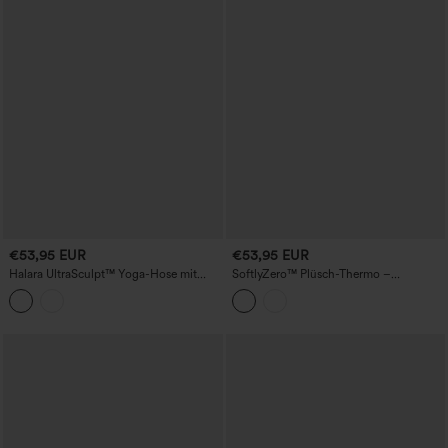
€53,95 EUR
€53,95 EUR
Halara UltraSculpt™ Yoga-Hose mit
SoftlyZero™ Plüsch-Thermo –
hohem Bund, bauchformender
superhoch geschnittene, mit Gürtel
Wirkung, geraffter Taille, geradem Bein
versehene, konisch zulaufende
und Taschen
Arbeitshose mit Taschen