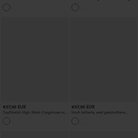
Bund, geradem Bein und Taschen.
Casual-Jeans mit Taschen
€57,95 EUR
€57,95 EUR
DayStretch High-Waist-Cargohose mit
Hoch taillierte, weit geschnittene,
hoher Taille, formendem Push-up-Effekt
fleecegefütterte, lässige PU-Lederhose
und Taschen
mit Taschen