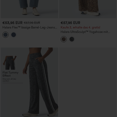
€53,95 EUR
€57,95 EUR
€57,95 EUR
Halara Flex™ lässige Barrel-Leg-Jeans
Kaufe 3, erhalte das 4. gratis!
mit hohem Bund und Taschen
Halara UltraSculpt™ Yogahose mit
Leopardenmuster, hoher Taille, weitem
Bein und Taschen