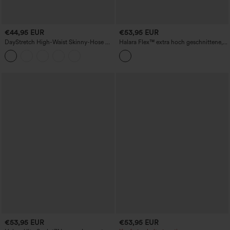
€44,95 EUR
€53,95 EUR
DayStretch High-Waist Skinny-Hose mit
Halara Flex™ extra hoch geschnittene,
dekorativen Taschen, knöchellang,
plissierte Crepe-Businesshose mit
lässig
Taschen und weitem Bein
€53,95 EUR
€53,95 EUR