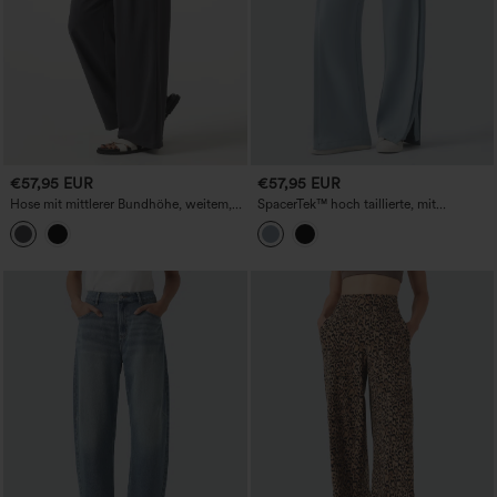
€57,95 EUR
€57,95 EUR
Hose mit mittlerer Bundhöhe, weitem,
SpacerTek™ hoch taillierte, mit
lässigem Schnitt, leinenähnlichem Griff
innenliegendem Kordelzug versehene,
und Taschen
kontrastierend gerippte, lässige
Weitbein-Hose mit Schlitz und Taschen