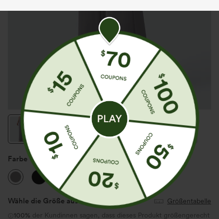
Farbe
Silent Storm
Wähle die Größe aus
(US)
Größentabelle
100%
der Kundinnen sagen, dass dieses Produkt größengerecht