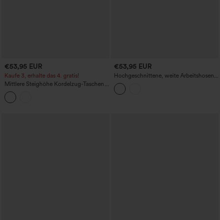
€53,95 EUR
€53,95 EUR
Kaufe 3, erhalte das 4. gratis!
Hochgeschnittene, weite Arbeitshosen
mit Taschen
Mittlere Steighöhe Kordelzug-Taschen
Weite Beinschnitt Cargo Freizeit Hose