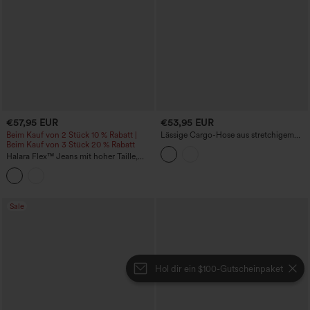
€57,95 EUR
€53,95 EUR
Beim Kauf von 2 Stück 10 % Rabatt |
Lässige Cargo-Hose aus stretchigem
Beim Kauf von 3 Stück 20 % Rabatt
Leinen mit mittlerer Bundhöhe,
Kordelzug, geradem Bein und Taschen
Halara Flex™ Jeans mit hoher Taille,
geradem Bein, gewaschenem Look,
lässigen Aufschlägen und Taschen.
Sale
Hol dir ein $100-Gutscheinpaket