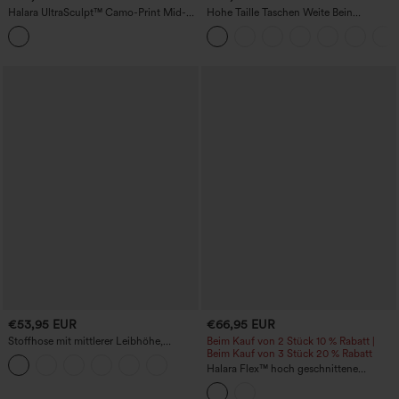
Halara UltraSculpt™ Camo-Print Mid-
Hohe Taille Taschen Weite Bein
Rise weite Laufhose mit Kordelzug und
Arbeitshose
Taschen
€53,95 EUR
€66,95 EUR
Stoffhose mit mittlerer Leibhöhe,
Beim Kauf von 2 Stück 10 % Rabatt |
Seitentaschen und geradem Bein
Beim Kauf von 3 Stück 20 % Rabatt
Halara Flex™ hoch geschnittene
Fischgrät-Arbeitshose mit geradem Bein
und Taschen