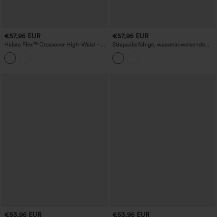
€57,95 EUR
€57,95 EUR
Halara Flex™ Crossover High-Waist –
Strapazierfähige, wasserabweisende
lässige Jeans mit weitem Bein und
Wanderhosen mit mittlerer Bundhöhe,
Taschen
geradem Bein und Taschen
€53,95 EUR
€53,95 EUR