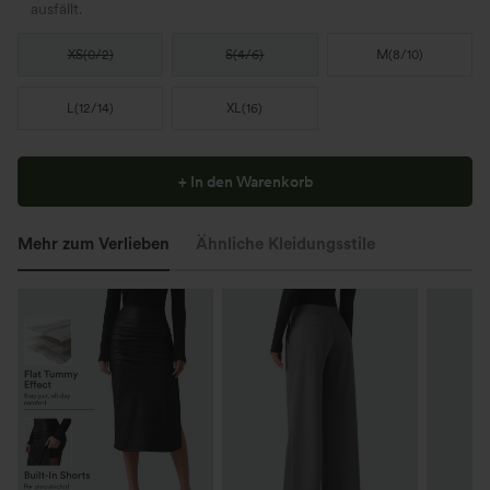
ausfällt.
XS
(
0/2
)
S
(
4/6
)
M
(
8/10
)
L
(
12/14
)
XL
(
16
)
+ In den Warenkorb
Mehr zum Verlieben
Ähnliche Kleidungsstile