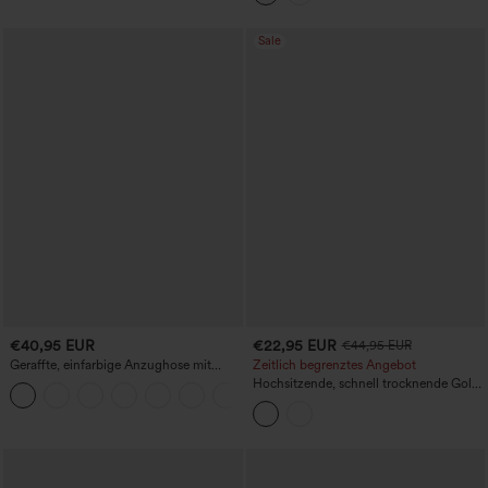
Sale
€40,95 EUR
€22,95 EUR
€44,95 EUR
Geraffte, einfarbige Anzughose mit
Zeitlich begrenztes Angebot
hohem Bund, Seitentaschen und
Hochsitzende, schnell trocknende Golf-
+4
geradem Bein
Hose mit Kordelzug und schmaler
Passform - Golf-Tee-Tasche - UPF40+