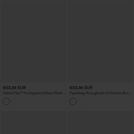
€53,95 EUR
€53,95 EUR
Halara Flex™ hochgeschnittene Work-
Paperbag-Anzughose mit hohem Bund,
Bootcut-Jeans mit Taschen
Gürtel, Seitentaschen und weitem Bein