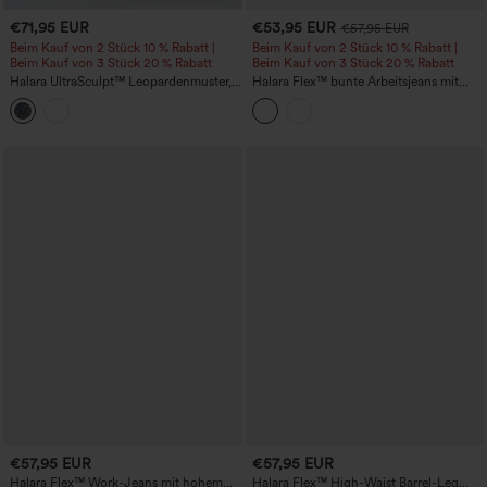
€71,95 EUR
€53,95 EUR
€57,95 EUR
Beim Kauf von 2 Stück 10 % Rabatt |
Beim Kauf von 2 Stück 10 % Rabatt |
Beim Kauf von 3 Stück 20 % Rabatt
Beim Kauf von 3 Stück 20 % Rabatt
Halara UltraSculpt™ Leopardenmuster,
Halara Flex™ bunte Arbeitsjeans mit
hoch taillierte, bauchformende Yoga-
niedrigem Bund, geradem Bein und
Hose mit seitlichen Streifen, geradem
Taschen
Bein und Taschen
€57,95 EUR
€57,95 EUR
Halara Flex™ Work-Jeans mit hohem
Halara Flex™ High-Waist Barrel-Leg