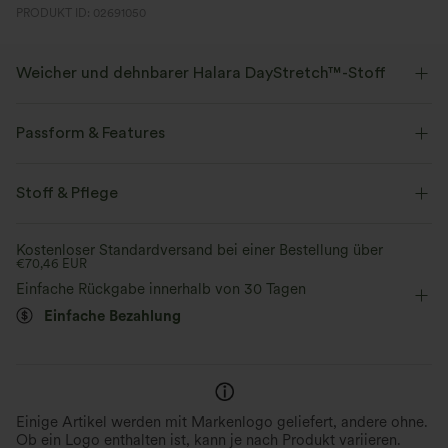
PRODUKT ID: 02691050
Weicher und dehnbarer Halara DayStretch™-Stoff
Wohlfühlkomfort, der weich, dehnbar und atmungsaktiv genug für jede
Aktivität ist.
Passform & Features
Vier-Wege-Stretch
Atmungsaktiv
flacher Bund
Seitentaschen
lässig
extra lang
Stoff & Pflege
mit niedrigem Bund
Schlaghose
Hohe Dehnung
weich
Feuchtigkeitsableitend
Kostenloser Standardversand bei einer Bestellung über
€70,46 EUR
Vier-Wege-Stretch
Verbesserte Selbstglättung
Einfache Rückgabe innerhalb von 30 Tagen
Einfache Bezahlung
Einige Artikel werden mit Markenlogo geliefert, andere ohne.
Ob ein Logo enthalten ist, kann je nach Produkt variieren.