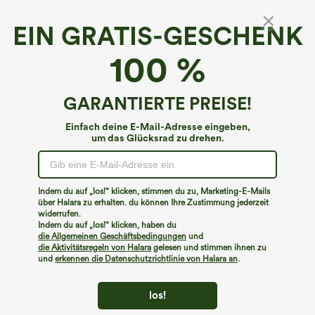
EIN GRATIS-GESCHENK
Halara DayStretch*
100 %
Niedrige Taille Taschen Casual Bootcut Hose
€44,95 EUR
GARANTIERTE PREISE!
Einfach deine E-Mail-Adresse eingeben,
um das Glücksrad zu drehen.
Indem du auf „los!“ klicken, stimmen du zu, Marketing-E-Mails
über Halara zu erhalten. du können Ihre Zustimmung jederzeit
widerrufen.
Indem du auf „los!“ klicken, haben du
die Allgemeinen Geschäftsbedingungen
und
die Aktivitätsregeln von Halara
gelesen und stimmen ihnen zu
und
erkennen die Datenschutzrichtlinie von Halara an
.
los!