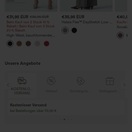
€31,95 EUR
€35,95 EUR
€40,95
€35,95 EUR
Beim Kauf von 2 Stück 10 %
Halara Flex™ DayStretch Low-
Kaufe 2, e
Rabatt | Beim Kauf von 3 Stück
Rise-Arbeitshose mit geradem
Ärmelloses
20 % Rabatt
Bein und Taschen
Bateau-Au
High-Waist, bauchformender,
geraffter Midirock mit
geschwungenem Saum, 2-in-1
Fleece/PU, lässig
Unsere Angebote
KOSTENLOSER
K
Gratisgeschenke
Verkauf
Sondergutschein
Gratisgeschenke
VERSAND
Kostenloser Versand
bei Bestellungen über 70,00 €