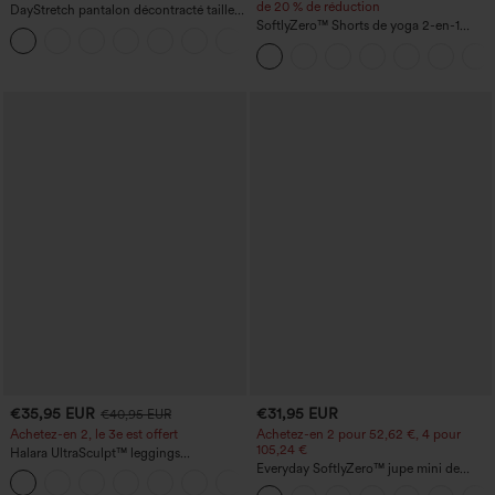
de 20 % de réduction
DayStretch pantalon décontracté taille
haute avec poches et coupe droite
SoftlyZero™ Shorts de yoga 2-en-1
+22
InstantCool, super taille haute, aérés, 5''
avec poches — longueur allongée
€35,95 EUR
€31,95 EUR
€40,95 EUR
Achetez-en 2, le 3e est offert
Achetez-en 2 pour 52,62 €, 4 pour
105,24 €
Halara UltraSculpt™ leggings
d'entraînement taille haute — fronces
Everyday SoftlyZero™ jupe mini de
+12
liftantes pour le fessier, maintien gainant
tennis aérée à pans croisés 2-en-1 avec