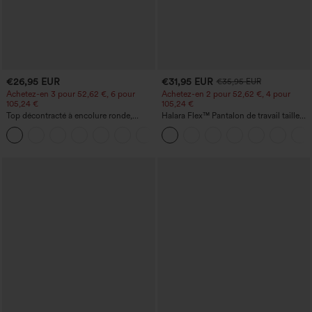
€26,95 EUR
€31,95 EUR
€35,95 EUR
Achetez-en 3 pour 52,62 €, 6 pour
Achetez-en 2 pour 52,62 €, 4 pour
105,24 €
105,24 €
Top décontracté à encolure ronde,
Halara Flex™ Pantalon de travail taille
manches chauve-souris et coupe ample
haute sculptant la silhouette, gainant la
+1
taille, avec poches, jambe large en
micro-gaufre