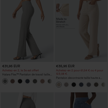
€31,95 EUR
€35,95 EUR
Achetez-en 2, le 3e est offert
Achetez-en 2 pour 61,54 € ou 4 pour
123,08 €.
Halara Flex™ Pantalon de travail taille
haute avec poche latérale arrière et
Pantalon décontracté taille haute à
+13
légère coupe évasée
jambe droite, effet lin, avec poches