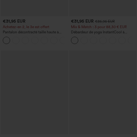
€31,95 EUR
€31,95 EUR
€35,95 EUR
Achetez-en 2, le 3e est offert
Mix & Match : 3 pour 88,30 € EUR
Pantalon décontracté taille haute à
Débardeur de yoga InstantCool à
cordon, coupe large en mélange de lin,
encolure en U et ourlet arrondi –
+5
avec poches
UPF50+