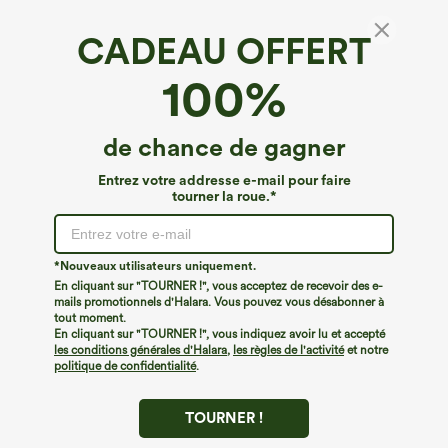
CADEAU OFFERT
100%
de chance de gagner
Entrez votre addresse e-mail pour faire
tourner la roue.*
Oops!
Nous ne semblons pas pouvoir trouver la page que
*Nouveaux utilisateurs uniquement.
vous recherchez.
En cliquant sur "TOURNER !", vous acceptez de recevoir des e-
mails promotionnels d'Halara. Vous pouvez vous désabonner à
tout moment.
Acheter plus
En cliquant sur "TOURNER !", vous indiquez avoir lu et accepté
les conditions générales d'Halara
,
les règles de l'activité
et notre
politique de confidentialité
.
TOURNER !