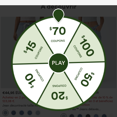
À découvrir
€44,95 EUR
€44,95 EUR
€49,95 EUR
€49,95 EUR
Achetez-en 2 pour 61,54 € ou 4 pour
Achetez-en 2 et bénéficiez de 10 % de
123,08 €.
réduction | Achetez-en 3 et bénéficiez
de 20 % de réduction
Jean décontracté taille mi‑haute, à
cordon de serrage, avec poches
Halara Flex™ Jeans délavés
décontractés, coupe baggy à jambe
large, taille basse asymétrique, poches