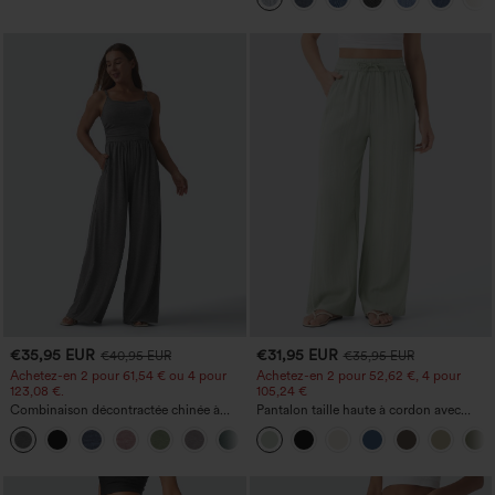
zippées
€35,95 EUR
€31,95 EUR
€40,95 EUR
€35,95 EUR
Achetez-en 2 pour 61,54 € ou 4 pour
Achetez-en 2 pour 52,62 €, 4 pour
123,08 €.
105,24 €
Combinaison décontractée chinée à
Pantalon taille haute à cordon avec
bretelles réglables, fronces et jambes
poches, jambe large et coupe ample,
+10
larges, avec poches — facile comme
style décontracté, effet lin
tout