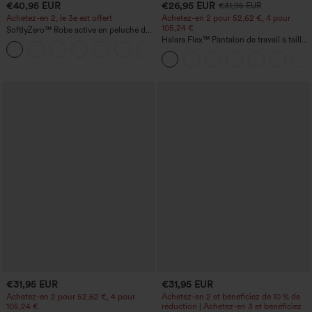
€40,95 EUR
€26,95 EUR
€31,95 EUR
Achetez-en 2, le 3e est offert
Achetez-en 2 pour 52,62 €, 4 pour
105,24 €
SoftlyZero™ Robe active en peluche dos
nu — Édition Hyper Facile
Halara Flex™ Pantalon de travail à taille
+29
haute, jambe large, avec poches, en
maille gaufrée
€31,95 EUR
€31,95 EUR
Achetez-en 2 pour 52,62 €, 4 pour
Achetez-en 2 et bénéficiez de 10 % de
105,24 €
réduction | Achetez-en 3 et bénéficiez