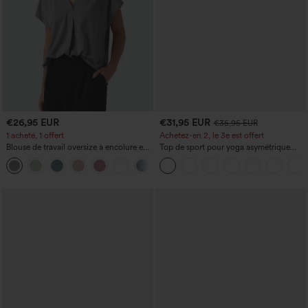
€26,95 EUR
€31,95 EUR
€35,95 EUR
1 acheté, 1 offert
Achetez-en 2, le 3e est offert
Blouse de travail oversize à encolure en
Top de sport pour yoga asymétrique
V, manches courtes, en tissu
(une épaule) à manches longues avec
+1
anti‑froissage
ouverture pour le pouce, ourlet arrondi
haut-bas, séchage rapide, soutien-gorge
intégré.