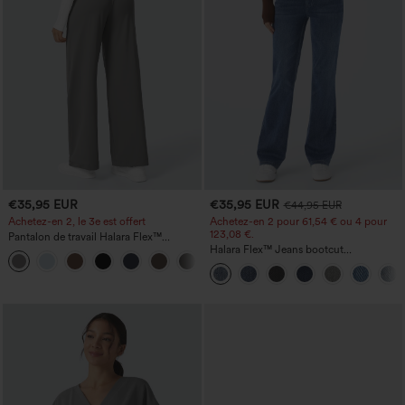
€35,95 EUR
€35,95 EUR
€44,95 EUR
Achetez-en 2, le 3e est offert
Achetez-en 2 pour 61,54 € ou 4 pour
123,08 €.
Pantalon de travail Halara Flex™
DayStretch à taille haute, avec poches et
Halara Flex™ Jeans bootcut
+23
coupe droite
décontractés taille haute, effet délavé,
avec poches