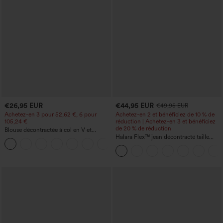
€26,95 EUR
€44,95 EUR
€49,95 EUR
Achetez-en 3 pour 52,62 €, 6 pour
Achetez-en 2 et bénéficiez de 10 % de
105,24 €
réduction | Achetez-en 3 et bénéficiez
de 20 % de réduction
Blouse décontractée à col en V et
manches courtes bouffantes
Halara Flex™ jean décontracté taille
haute, large, avec poches, ourlet
retroussé et effet délavé