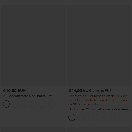
€40,95 EUR
€44,95 EUR
€49,95 EUR
Pull décontracté à col bateau et
Achetez-en 2 et bénéficiez de 10 % de
manches chauve-souris
réduction | Achetez-en 3 et bénéficiez
+1
de 20 % de réduction
Halara Flex™ Salopette décontractée en
denim lavé à encolure en V avec poche