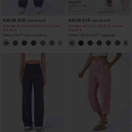
€35,95 EUR
€31,95 EUR
€44,95 EUR
€35,95 EUR
Achetez-en 2 pour 61,54 € ou 4 pour
Achetez-en 2 pour 52,62 €, 4 pour
123,08 €.
105,24 €
Halara Flex™ Jeans bootcut
Halara UltraSculpt™ Leggings
décontractés taille haute, effet délavé,
d'entraînement sculptants taille haute,
+5
avec poches
effet ventre plat, avec poche