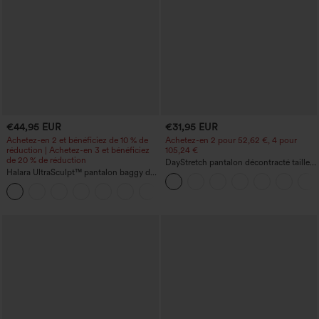
€44,95 EUR
€31,95 EUR
Achetez-en 2 et bénéficiez de 10 % de
Achetez-en 2 pour 52,62 €, 4 pour
réduction | Achetez-en 3 et bénéficiez
105,24 €
de 20 % de réduction
DayStretch pantalon décontracté taille
Halara UltraSculpt™ pantalon baggy de
haute à jambe en forme de tonneau
yoga taille haute à effet gainant pour le
avec poches
ventre, à rayures color block, avec
poches