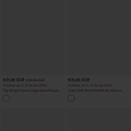
€31,95 EUR
€31,95 EUR
€35,95 EUR
Achetez-en 2, le 3e est offert
Achetez-en 2, le 3e est offert
Top de sport pour yoga asymétrique
Jupe midi décontractée en velours
(une épaule) à manches longues avec
côtelé, taille mi-haute, poches avant
+3
ouverture pour le pouce, ourlet arrondi
latérales à rabat
haut-bas, séchage rapide, soutien-gorge
intégré.