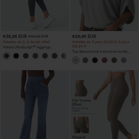
€35,95 EUR
€26,95 EUR
€40,95 EUR
Achetez-en 2, le 3e est offert
Achetez-en 3 pour 52,62 €, 6 pour
105,24 €
Halara UltraSculpt™ leggings
d'entraînement taille haute — fronces
Top décontracté à encolure ronde,
+11
liftantes pour le fessier, maintien gainant
manches chauve-souris et coupe ample
du ventre et poche