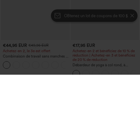
OBtenez un lot de coupons de 100 $
€44,95 EUR
€17,95 EUR
€49,95 EUR
Achetez-en 2, le 3e est offert
Achetez-en 2 et bénéficiez de 10 % de
réduction | Achetez-en 3 et bénéficiez
Combinaison de travail sans manches à
de 20 % de réduction
encolure bateau, côtés noués, toucher
+8
frais, rayée, avec poches — Édition Easy
Débardeur de yoga à col rond, à
Peezy
fronces, effet rafraîchissant - UPF50+