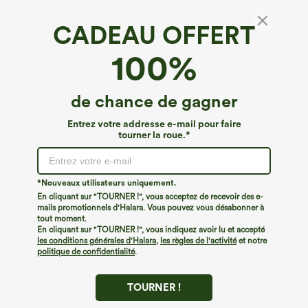
CADEAU OFFERT
100%
de chance de gagner
Entrez votre addresse e-mail pour faire
tourner la roue.*
€35,95 EUR
€31,95 EUR
€40,95 EUR
€35,95 EUR
Achetez-en 2 pour 61,54 € ou 4 pour
Achetez-en 2 pour 52,62 €, 4 pour
123,08 €.
105,24 €
Combinaison décontractée chinée à
Pantalon taille haute à cordon avec
bretelles réglables, fronces et jambes
poches, jambe large et coupe ample,
*Nouveaux utilisateurs uniquement.
+10
larges, avec poches — facile comme
style décontracté, effet lin
En cliquant sur "TOURNER !", vous acceptez de recevoir des e-
tout
mails promotionnels d'Halara. Vous pouvez vous désabonner à
tout moment.
En cliquant sur "TOURNER !", vous indiquez avoir lu et accepté
les conditions générales d'Halara
,
les règles de l'activité
et notre
politique de confidentialité
.
TOURNER !