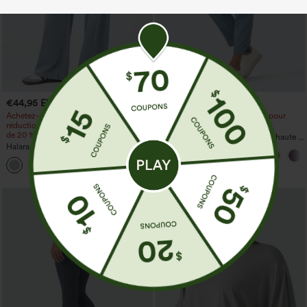
€44,95 EUR
€35,95 EUR
€49,95 EUR
€40,95 EUR
Achetez-en 2 et bénéficiez de 10 % de
Achetez-en 2 pour 52,62 €, 4 pour
réduction | Achetez-en 3 et bénéficiez
105,24 €
de 20 % de réduction
Pantalon de golf fuselé taille mi-haute à
Halara Flex™ Jeans délavés
cordon, ourlet incurvé, séchage rapide,
décontractés, coupe baggy à jambe
avec poches — UPF40+
+5
large, taille basse asymétrique, poches
zippées