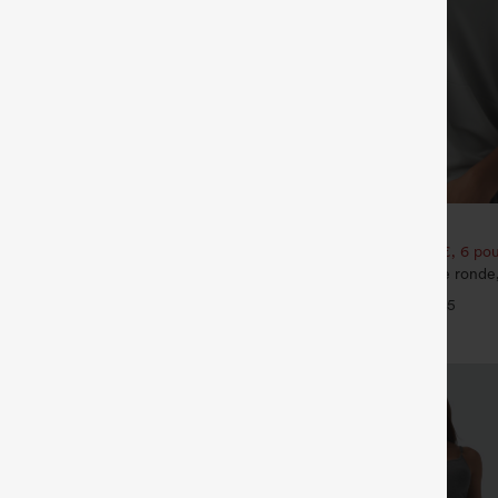
€26,95 EUR
€49,95 EUR
our 61,54 € ou 4 pour 123,08 €.
Achetez-en 3 pour 52,62 €, 6 pou
é taille mi‑haute, à cordon de
Top décontracté à encolure rond
poches
chauve-souris et coupe ample
+5