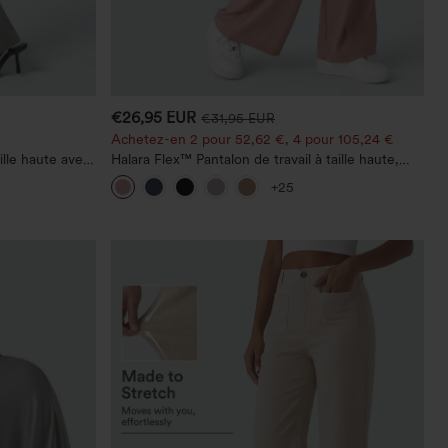
€26,95 EUR
€31,95 EUR
Achetez-en 2 pour 52,62 €, 4 pour 105,24 €
ille haute avec
Halara Flex™ Pantalon de travail à taille haute,
oupe évasée
jambe large, avec poches, en maille gaufrée
+25