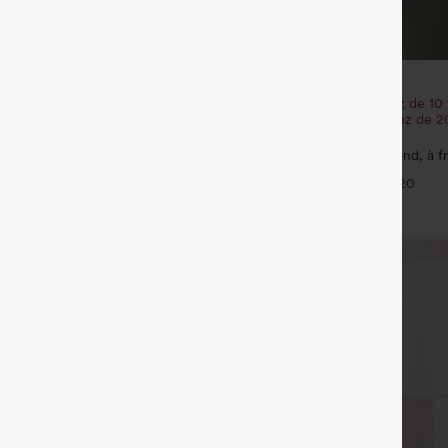
€17,95 EUR
e 3e est offert
Achetez-en 2 et bénéficiez de 10
| Achetez-en 3 et bénéficiez de 
racté taille haute à cordon,
réduction
 mélange de lin, avec poches
+9
Débardeur de yoga à col rond, à fr
rafraîchissant - UPF50+
+20