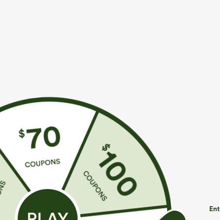
€44,95 EUR
€31,95 EUR
€49,95 EUR
€
Achetez-en 2 et bénéficiez de 10 % de réduction
Achetez-en 2 p
| Achetez-en 3 et bénéficiez de 20 % de
Halara UltraSc
réduction
sculptants taill
Halara Flex™ Jeans délavés décontractés, coupe
poche
baggy à jambe large, taille basse asymétrique,
+9
poches zippées
Ent