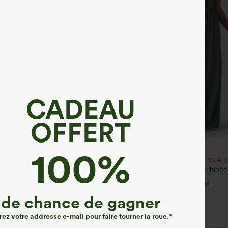
CADEAU
OFFERT
€35,95 EUR
100%
35,95 EUR
€40,95 EUR
our 52,62 €, 4 pour 105,24 €
Achetez-en 2 pour 61,54 € ou 4 p
ulpt™ Leggings d'entraînement
Combinaison décontractée chinée 
e haute, effet ventre plat, avec
réglables, fronces et jambes large
+20
+14
— facile comme tout
de chance de gagner
rez votre addresse e-mail pour faire tourner la roue.*