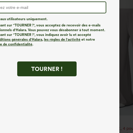
ux utilisateurs uniquement.
uant sur "TOURNER !", vous acceptez de recevoir des e-mails
onnels d'Halara. Vous pouvez vous désabonner à tout moment.
uant sur "TOURNER !", vous indiquez avoir lu et accepté
ditions générales d'Halara
,
les règles de l'activité
et notre
ue de confidentialité
.
TOURNER !
€31,95 EUR
€35,95 EUR
e 3e est offert
Achetez-en 2 pour 52,62 €, 4 pou