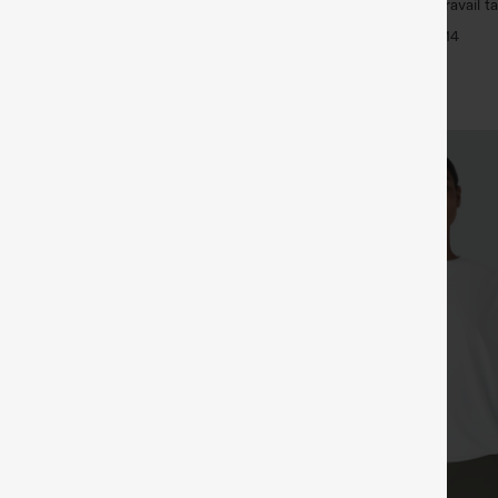
be active en peluche dos nu —
Halara Flex™ Pantalon de travail ta
acile
sculptant la silhouette, gainant la t
+33
+14
poches, jambe large en micro-gau