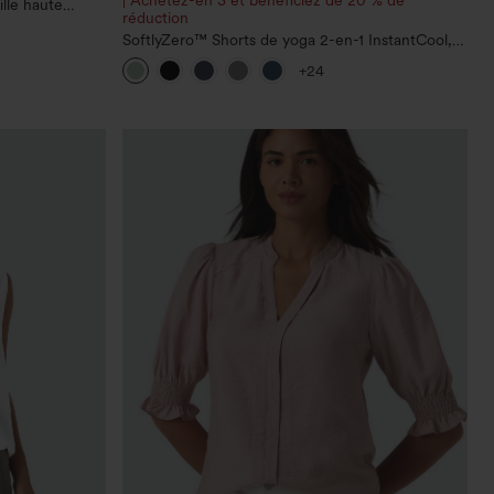
ille haute
réduction
aille, avec
fre
SoftlyZero™ Shorts de yoga 2-en-1 InstantCool,
super taille haute, aérés, 5'' avec poches —
+24
longueur allongée