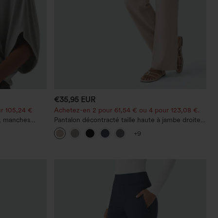
€35,95 EUR
r 105,24 €
Achetez-en 2 pour 61,54 € ou 4 pour 123,08 €.
e, manches
Pantalon décontracté taille haute à jambe droite,
effet lin, avec poches
+9