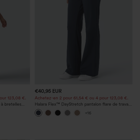
€40,95 EUR
our 123,08 €.
Achetez-en 2 pour 61,54 € ou 4 pour 123,08 €.
à bretelles
Halara Flex™ DayStretch pantalon flare de travail,
s, avec poches
taille mi-haute, poche latérale zippée
+16