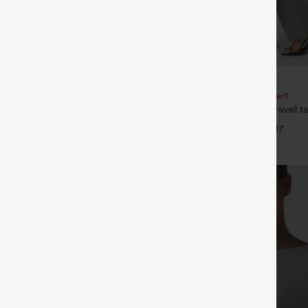
€31,95 EUR
35,95 EUR
our 52,62 €, 4 pour 105,24 €
Achetez-en 2, le 3e est offert
 haute à cordon avec poches,
Halara Flex™ Pantalon de travail ta
 coupe ample, style décontracté,
poche latérale arrière et légère c
+19
+17