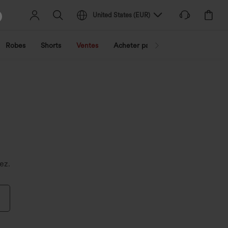
United States
(
EUR
)
Robes
Shorts
Ventes
Acheter par activité
Découvrez 
ez.