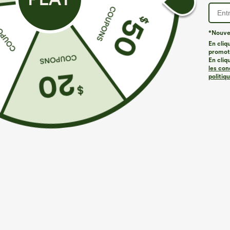
*Nouvea
En cliq
promoti
En cliq
les con
politiq
€31,95 EUR
€40,95 EUR
€35,95 EUR
Achetez-en 2, le 3e est offert
Achetez-en 2, l