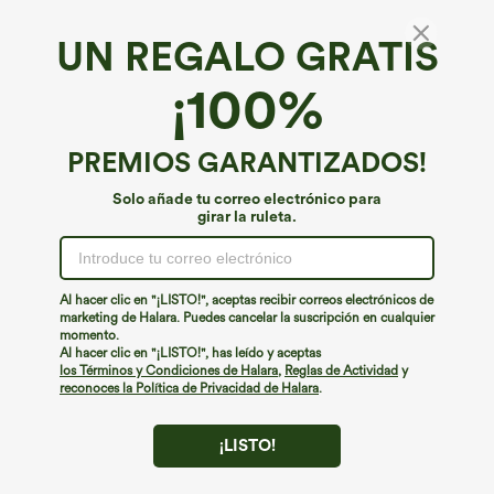
UN REGALO GRATIS
¡100%
PREMIOS GARANTIZADOS!
Solo añade tu correo electrónico para
girar la ruleta.
¡Ups!
No podemos encontrar la página que estás buscando.
Al hacer clic en "¡LISTO!", aceptas recibir correos electrónicos de
marketing de Halara. Puedes cancelar la suscripción en cualquier
momento.
Seguir comprando
Al hacer clic en "¡LISTO!", has leído y aceptas
los Términos y Condiciones de Halara
,
Reglas de Actividad
y
reconoces la Política de Privacidad de Halara
.
¡LISTO!