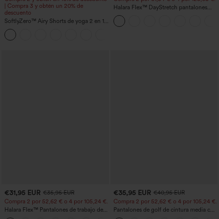
| Compra 3 y obtén un 20% de
Halara Flex™ DayStretch pantalones
descuento
acampanados de trabajo de tiro medio
SoftlyZero™ Airy Shorts de yoga 2 en 1
con bolsillo lateral con cremallera
InstantCool de talle súper alto, 7" con
+23
bolsillos
€31,95 EUR
€35,95 EUR
€35,95 EUR
€40,95 EUR
Compra 2 por 52,62 € o 4 por 105,24 €.
Compra 2 por 52,62 € o 4 por 105,24 €.
Halara Flex™ Pantalones de trabajo de
Pantalones de golf de cintura media con
talle alto, moldeadores del cuerpo, que
cordón, dobladillo curvo, secado rápido,