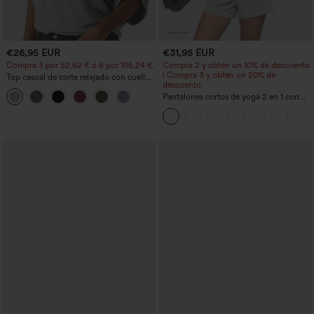
€26,95 EUR
€31,95 EUR
Compra 3 por 52,62 € o 6 por 105,24 €.
Compra 2 y obtén un 10% de descuento
| Compra 3 y obtén un 20% de
Top casual de corte relajado con cuello
descuento
redondo y mangas murciélago.
+1
Pantalones cortos de yoga 2 en 1 con
bolsillo trasero de talle muy alto y
bolsillo lateral oculto de 5&#39;&#39;
de longitud más larga