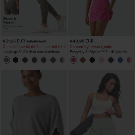
€31,95 EUR
€40,95 EUR
€35,95 EUR
Compra 2 por 52,62 € o 4 por 105,24 €.
Compra 2 y llévate 1 gratis
Leggings SoCinched entrenamiento
Everyday Softlyzero™ Plush Vestido
moldeador abdomen bolsillo lateral tiro
deportivo sin espalda 2 en 1
+16
alto
acampanado -Wannabe -Easy Peezy