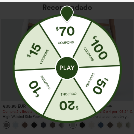
Recomendado
€35,95 EUR
€31,95 EUR
€35,95 EUR
Compra 2 y llévate 1 gratis
Compra 2 por 52,62 € o 4 por 105,24 €.
High Waisted Side Pocket Straight Leg
Pantalones de tiro alto con cordón y
Work Pants
bolsillos, pernera ancha, holgados y de
+23
estilo casual con tacto de lino.