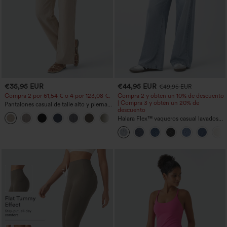
€35,95 EUR
€44,95 EUR
€49,95 EUR
Compra 2 por 61,54 € o 4 por 123,08 €.
Compra 2 y obtén un 10% de descuento
| Compra 3 y obtén un 20% de
Pantalones casual de talle alto y pierna
descuento
recta con tacto de lino y bolsillos
+5
Halara Flex™ vaqueros casual lavados
asimétricos de tiro bajo con bolsillos
con cremallera, corte baggy y pierna
ancha