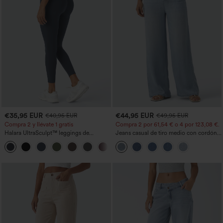
€35,95 EUR
€44,95 EUR
€40,95 EUR
€49,95 EUR
Compra 2 y llévate 1 gratis
Compra 2 por 61,54 € o 4 por 123,08 €.
Halara UltraSculpt™ leggings de
Jeans casual de tiro medio con cordón y
entrenamiento moldeadores de talle alto
bolsillos
+12
con fruncido trasero que realza los
glúteos, control de abdomen y bolsillos