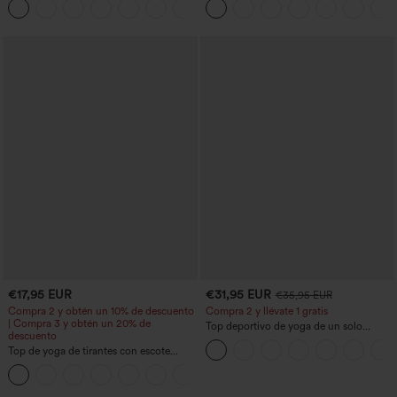
+10
estilizan la cintura, con bolsillos, de
de corte cónico y con bolsillos - UPF40+
pierna ancha en micro‑waffle
€17,95 EUR
€31,95 EUR
€35,95 EUR
Compra 2 y obtén un 10% de descuento
Compra 2 y llévate 1 gratis
| Compra 3 y obtén un 20% de
Top deportivo de yoga de un solo
descuento
hombro, manga larga con agujero para
Top de yoga de tirantes con escote
el pulgar, dobladillo curvo estilo high-
redondo, fruncido y tacto fresco -
low (frente más corto, espalda más
+16
UPF50+
larga), de secado rápido, con sujetador
incorporado