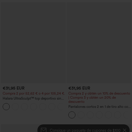
€31,95 EUR
€31,95 EUR
Compra 2 por 52,62 € o 4 por 105,24 €.
Compra 2 y obtén un 10% de descuento
| Compra 3 y obtén un 20% de
Halara UltraSculpt™ top deportivo sin
descuento
mangas con escote redondo y bajo
+11
curvo
Pantalones cortos 2 en 1 de tiro alto con
bolsillo interior y trasero
Consigue un paquete de cupones de $100