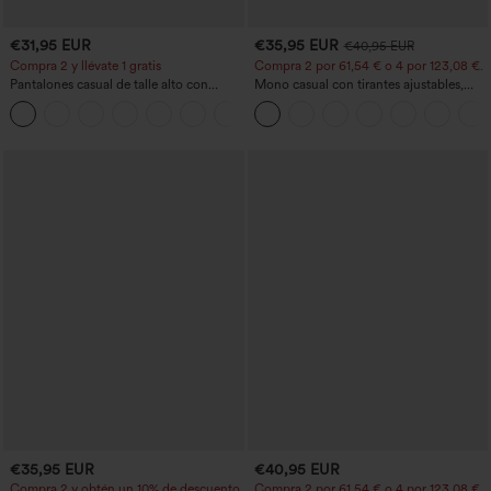
€31,95 EUR
€35,95 EUR
€40,95 EUR
Compra 2 y llévate 1 gratis
Compra 2 por 61,54 € o 4 por 123,08 €.
Pantalones casual de talle alto con
Mono casual con tirantes ajustables,
cordón, pernera ancha, en mezcla de
fruncidos, pierna ancha, tejido jaspeado
+5
lino y con bolsillos
y bolsillos - Easy Peezy
€35,95 EUR
€40,95 EUR
Compra 2 y obtén un 10% de descuento
Compra 2 por 61,54 € o 4 por 123,08 €.