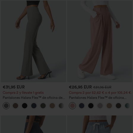
€31,95 EUR
€26,95 EUR
€31,95 EUR
Compra 2 y llévate 1 gratis
Compra 2 por 52,62 € o 4 por 105,24 €.
Pantalones Halara Flex™ de oficina de
Pantalones Halara Flex™ de oficina
tiro alto ligeramente acampanados con
anchos plisados de tiro alto con bolsillos
+13
bolsillos
en tela tipo gofre