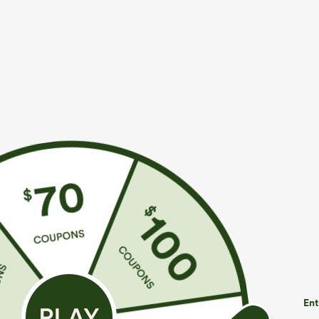
€31,95 EUR
€35,95 EUR
€35,95 EUR
Achetez-en 2 pour 52,62 €, 4 pour 105,24 €
Achetez-en 2 p
Halara Flex™ Pantalon de travail taille haute
Pantalon de gol
sculptant la silhouette, gainant la taille, avec
ourlet incurvé
+14
poches, jambe large en micro-gaufre
UPF40+
Ent