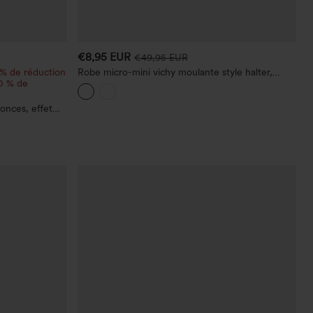
€8,95 EUR
€49,95 EUR
 % de réduction
Robe micro-mini vichy moulante style halter,
20 % de
nouée dans le dos, avec soutien-gorge intégré
onces, effet