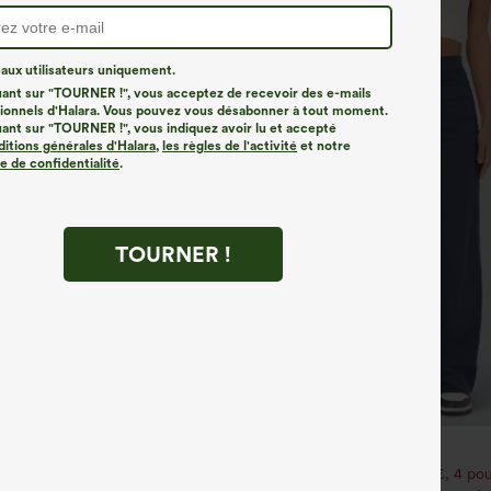
ux utilisateurs uniquement.
uant sur "TOURNER !", vous acceptez de recevoir des e-mails
onnels d'Halara. Vous pouvez vous désabonner à tout moment.
uant sur "TOURNER !", vous indiquez avoir lu et accepté
ditions générales d'Halara
,
les règles de l'activité
et notre
ue de confidentialité
.
TOURNER !
€31,95 EUR
e 3e est offert
Achetez-en 2 pour 52,62 €, 4 pou