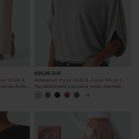
€26,95 EUR
our 123,08 €.
Achetez-en 3 pour 52,62 €, 6 pour 105,24 €
à jambe droite,
Top décontracté à encolure ronde, manches
chauve-souris et coupe ample
+5