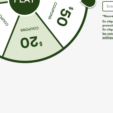
*Nouvea
En cliq
promoti
En cliq
les con
politiq
€31,95 EUR
€40,95 EUR
Achetez-en 2 et bénéficiez de 10 % de réduction
Achetez-en 2, l
| Achetez-en 3 et bénéficiez de 20 % de