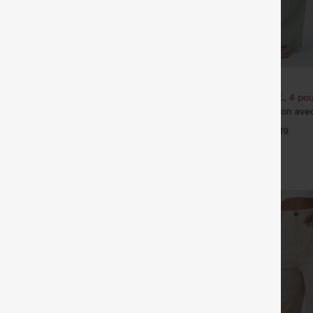
€31,95 EUR
€49,95 EUR
€35,95 EUR
t bénéficiez de 10 % de réduction
Achetez-en 2 pour 52,62 €, 4 pou
 et bénéficiez de 20 % de
Pantalon taille haute à cordon ave
jambe large et coupe ample, style
+19
eans délavés décontractés, coupe
effet lin
arge, taille basse asymétrique,
+9
s