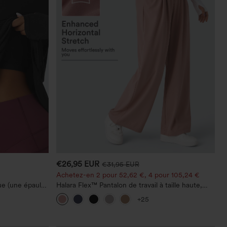
€26,95 EUR
€31,95 EUR
Achetez-en 2 pour 52,62 €, 4 pour 105,24 €
e (une épaule)
Halara Flex™ Pantalon de travail à taille haute,
 pour le
jambe large, avec poches, en maille gaufrée
+25
chage rapide,