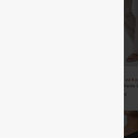
€35,95 EUR
€40,95 EUR
our 61,54 € ou 4 pour 123,08 €.
Achetez-en 2 pour 61,54 € ou 4 p
contractée chinée à bretelles
Pantalon décontracté taille haute 
ces et jambes larges, avec poches
effet lin, avec poches
+14
+9
e tout