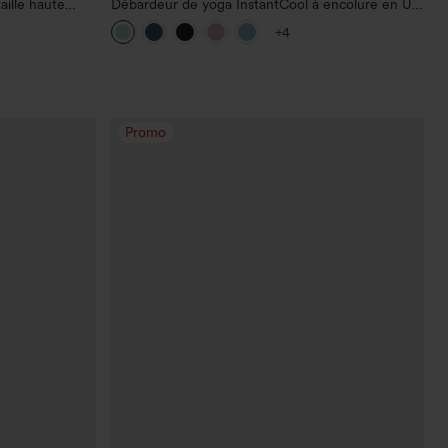
aille haute
Débardeur de yoga InstantCool à encolure en U
et ourlet arrondi – UPF50+
+4
Promo