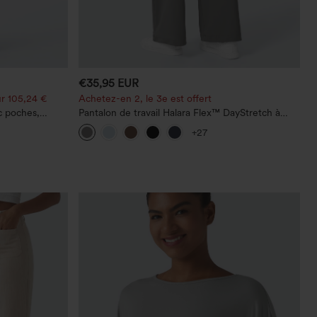
€35,95 EUR
r 105,24 €
Achetez-en 2, le 3e est offert
c poches,
Pantalon de travail Halara Flex™ DayStretch à
 décontracté,
taille haute, avec poches et coupe droite
+27