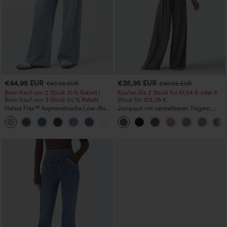
€44,95 EUR
€35,95 EUR
€49,95 EUR
€40,95 EUR
Beim Kauf von 2 Stück 10 % Rabatt |
Kaufen Sie 2 Stück für 61,54 € oder 4
Beim Kauf von 3 Stück 20 % Rabatt
Stück für 123,08 €.
Halara Flex™ Asymmetrische Low-Rise-
Jumpsuit mit verstellbaren Trägern,
Jeans mit Reißverschlusstaschen,
gerafftem Detail, weitem Bein und
+5
Baggy-Stil, weitem Bein, gewaschen,
meliertem Stoff, lässig, mit Taschen -
lässig
Easy Peezy