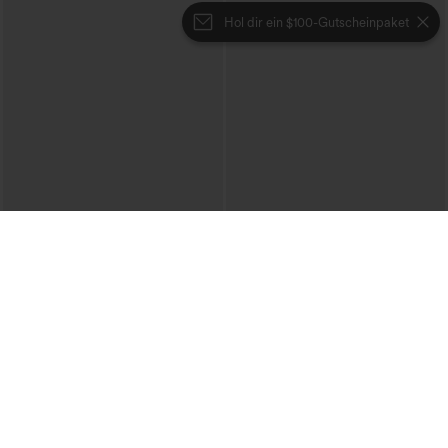
Hol dir ein $100-Gutscheinpaket
€31,95 EUR
€31,95 EUR
€35,95 EUR
Kaufen Sie 2 Stück für 52,62 € oder 4
Kaufen Sie 2 Stück für 52,62 € oder 4
Stück für 105,24 €.
Stück für 105,24 €.
Lässiger Harem-Overall mit U-
DayStretch Hose mit hohem Bund,
Ausschnitt und Taschen - Easy Peezy
Barrel-Leg und Taschen
+11
Edition