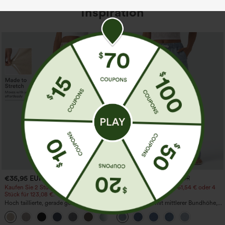
Inspiration
€35,95 EUR
€44,95 EUR
€49,95 EUR
Kaufen Sie 2 Stück für 61,54 € oder 4
Kaufen Sie 2 Stück für 61,54 € oder 4
Stück für 123,08 €.
Stück für 123,08 €.
Hoch taillierte, gerade geschnittene,
Lässige Jeans mit mittlerer Bundhöhe,
legere Leinen-Optik-Hose mit Taschen
Kordelzug und Taschen
+5