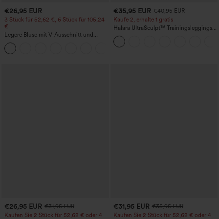
€26,95 EUR
€35,95 EUR
€40,95 EUR
3 Stück für 52,62 €, 6 Stück für 105,24
Kaufe 2, erhalte 1 gratis
€
Halara UltraSculpt™ Trainingsleggings
Legere Bluse mit V-Ausschnitt und
mit hohem Bund – raffende Push-up-
kurzen Puffärmeln
Po-Form, Bauchkontrolle, Taschen und
formende Passform
€26,95 EUR
€31,95 EUR
€31,95 EUR
€35,95 EUR
Kaufen Sie 2 Stück für 52,62 € oder 4
Kaufen Sie 2 Stück für 52,62 € oder 4