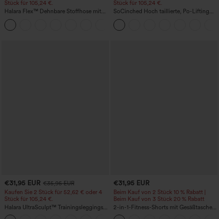
Stück für 105,24 €.
Stück für 105,24 €.
Halara Flex™ Dehnbare Stoffhose mit
SoCinched Hoch taillierte, Po-Lifting
hohem Bund, Waffelmuster,
7/8-Trainingsleggings mit
+21
Seitentaschen und weitem Bein
Bauchkontrolle und Seitentaschen
€31,95 EUR
€31,95 EUR
€35,95 EUR
Kaufen Sie 2 Stück für 52,62 € oder 4
Beim Kauf von 2 Stück 10 % Rabatt |
Stück für 105,24 €.
Beim Kauf von 3 Stück 20 % Rabatt
Halara UltraSculpt™ Trainingsleggings
2-in-1-Fitness-Shorts mit Gesäßtasche
mit hoher Taille – formend, Po-Lifting,
und seitlicher versteckter Tasche 6,3 cm