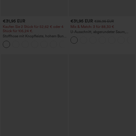
€31,95 EUR
€31,95 EUR
€35,95 EUR
Kaufen Sie 2 Stück für 52,62 € oder 4
Mix & Match: 3 für 88,30 €
Stück für 105,24 €.
U-Ausschnitt, abgerundeter Saum,
Stoffhose mit Knopfleiste, hohem Bund,
InstantCool Yoga-Trägertop – UPF50+
mehreren Taschen und geradem Bein
+23