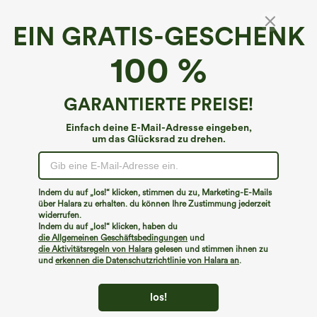
EIN GRATIS-GESCHENK
100 %
GARANTIERTE PREISE!
Einfach deine E-Mail-Adresse eingeben,
um das Glücksrad zu drehen.
Hoppla!
Wir können die von Ihnen gesuchte Seite nicht
Indem du auf „los!“ klicken, stimmen du zu, Marketing-E-Mails
finden.
über Halara zu erhalten. du können Ihre Zustimmung jederzeit
widerrufen.
Indem du auf „los!“ klicken, haben du
Mehr einkaufen
die Allgemeinen Geschäftsbedingungen
und
die Aktivitätsregeln von Halara
gelesen und stimmen ihnen zu
und
erkennen die Datenschutzrichtlinie von Halara an
.
los!