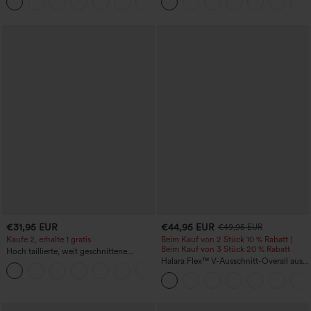
+15
Bauchkontrolle und mit Taschen
€31,95 EUR
€44,95 EUR
€49,95 EUR
Kaufe 2, erhalte 1 gratis
Beim Kauf von 2 Stück 10 % Rabatt |
Beim Kauf von 3 Stück 20 % Rabatt
Hoch taillierte, weit geschnittene
Freizeithose aus Leinenmischung mit
Halara Flex™ V-Ausschnitt-Overall aus
+5
Kordelzug und Taschen
gewaschenem Denim mit Taschen –
lässig