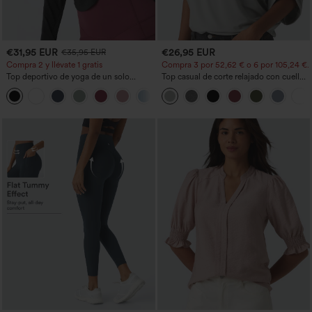
€31,95 EUR
€26,95 EUR
€35,95 EUR
Compra 2 y llévate 1 gratis
Compra 3 por 52,62 € o 6 por 105,24 €.
Top deportivo de yoga de un solo
Top casual de corte relajado con cuello
hombro, manga larga con agujero para
redondo y mangas murciélago.
+3
el pulgar, dobladillo curvo estilo high-
low (frente más corto, espalda más
larga), de secado rápido, con sujetador
incorporado