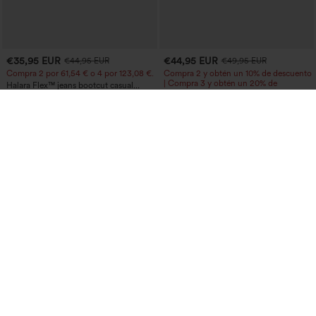
€35,95 EUR
€44,95 EUR
€44,95 EUR
€49,95 EUR
Compra 2 por 61,54 € o 4 por 123,08 €.
Compra 2 y obtén un 10% de descuento
| Compra 3 y obtén un 20% de
Halara Flex™ jeans bootcut casual
descuento
lavados, de talle alto y con bolsillos
+5
Halara Flex™ jeans de talle alto con
bolsillos, dobladillo enrollado, pierna
ancha y efecto lavado, estilo casual