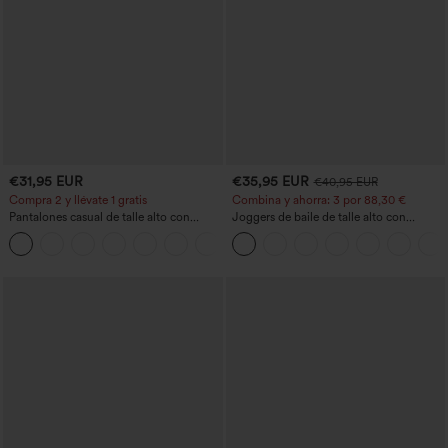
€31,95 EUR
€35,95 EUR
€40,95 EUR
Compra 2 y llévate 1 gratis
Combina y ahorra: 3 por 88,30 €
Pantalones casual de talle alto con
Joggers de baile de talle alto con
cordón, pernera ancha, en mezcla de
cordón, fruncidos, corte cónico, secado
+5
lino y con bolsillos
rápido, tacto fresco y bolsillos - UPF40+