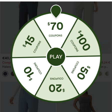
€40,95 EUR
€31,95 EUR
€35,95 EUR
Compra 2 por 61,54 € o 4 por 123,08 €.
Compra 2 por 52,62 € o 4 por 105,24 €.
Halara Flex™ DayStretch pantalones
Pantalones de tiro alto con cordón y
acampanados de trabajo de tiro medio
bolsillos, pernera ancha, holgados y de
+12
con bolsillo lateral con cremallera
estilo casual con tacto de lino.