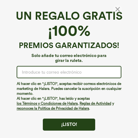
UN REGALO GRATIS
¡100%
PREMIOS GARANTIZADOS!
Solo añade tu correo electrónico para
girar la ruleta.
Al hacer clic en "¡LISTO!", aceptas recibir correos electrónicos de
marketing de Halara. Puedes cancelar la suscripción en cualquier
€44,95 EUR
€31,95 EUR
€49,95 EUR
momento.
Compra 2 por 61,54 € o 4 por 123,08 €.
Compra 2 y llévate 1 gratis
Al hacer clic en "¡LISTO!", has leído y aceptas
Jeans casual de tiro medio con cordón y
Pantalones Halara Flex™ de oficina de
los Términos y Condiciones de Halara
,
Reglas de Actividad
y
bolsillos
tiro alto ligeramente acampanados con
reconoces la Política de Privacidad de Halara
.
bolsillos
¡LISTO!