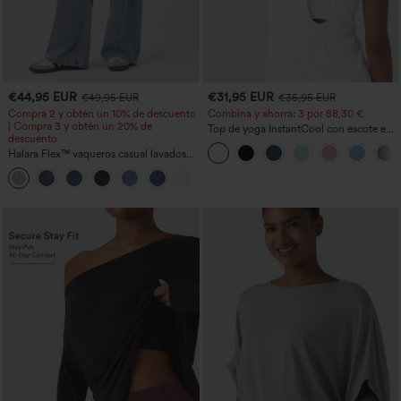
€44,95 EUR
€31,95 EUR
€49,95 EUR
€35,95 EUR
Compra 2 y obtén un 10% de descuento
Combina y ahorra: 3 por 88,30 €
| Compra 3 y obtén un 20% de
Top de yoga InstantCool con escote en
descuento
U y bajo curvado - UPF50+
Halara Flex™ vaqueros casual lavados
asimétricos de tiro bajo con bolsillos
+5
con cremallera, corte baggy y pierna
ancha