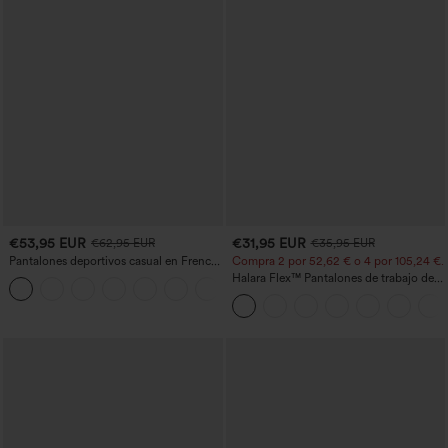
€53,95 EUR
€31,95 EUR
€62,95 EUR
€35,95 EUR
Pantalones deportivos casual en French
Compra 2 por 52,62 € o 4 por 105,24 €.
terry con estampado denim, tiro medio,
Halara Flex™ Pantalones de trabajo de
estilo jeans y bolsillos
talle alto, moldeadores del cuerpo, que
estilizan la cintura, con bolsillos, de
pierna ancha en micro‑waffle