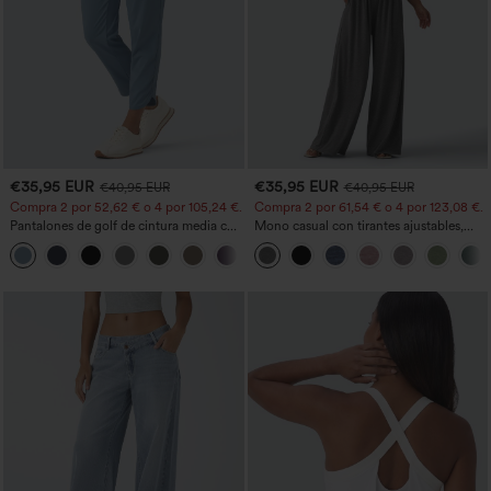
€35,95 EUR
€35,95 EUR
€40,95 EUR
€40,95 EUR
Compra 2 por 52,62 € o 4 por 105,24 €.
Compra 2 por 61,54 € o 4 por 123,08 €.
Pantalones de golf de cintura media con
Mono casual con tirantes ajustables,
cordón, dobladillo curvo, secado rápido,
fruncidos, pierna ancha, tejido jaspeado
+2
de corte cónico y con bolsillos - UPF40+
y bolsillos - Easy Peezy