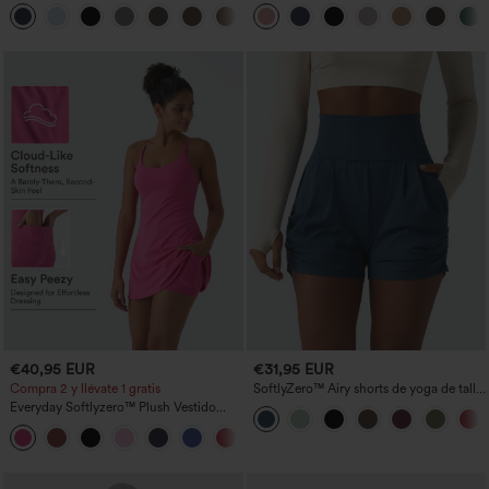
botón tiro alto
anchos plisados de tiro alto con bolsillos
+23
en tela tipo gofre
€40,95 EUR
€31,95 EUR
Compra 2 y llévate 1 gratis
SoftlyZero™ Airy shorts de yoga de talle
alto, fruncidos, InstantCool, 3'' con
Everyday Softlyzero™ Plush Vestido
bolsillos
deportivo sin espalda 2 en 1
+29
acampanado -Wannabe -Easy Peezy