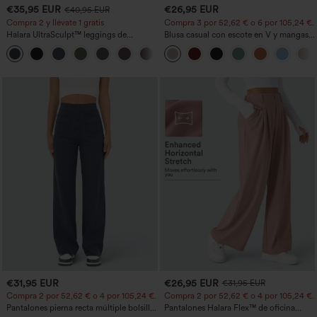
€35,95 EUR
€26,95 EUR
€40,95 EUR
Compra 2 y llévate 1 gratis
Compra 3 por 52,62 € o 6 por 105,24 €.
Halara UltraSculpt™ leggings de
Blusa casual con escote en V y mangas
entrenamiento moldeadores de talle alto
cortas abullonadas
+11
con fruncido trasero que realza los
glúteos, control de abdomen y bolsillos
€31,95 EUR
€26,95 EUR
€31,95 EUR
Compra 2 por 52,62 € o 4 por 105,24 €.
Compra 2 por 52,62 € o 4 por 105,24 €.
Pantalones pierna recta múltiple bolsillo
Pantalones Halara Flex™ de oficina