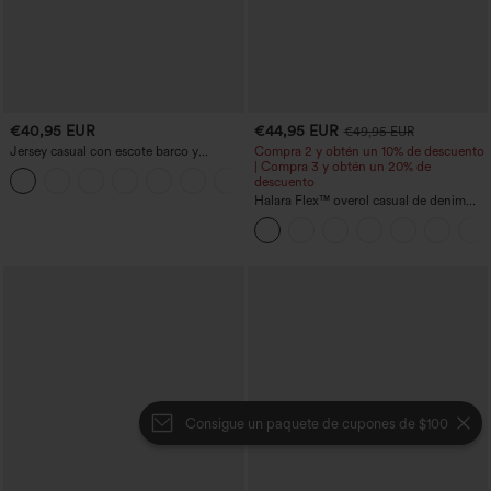
€40,95 EUR
€44,95 EUR
€49,95 EUR
Jersey casual con escote barco y
Compra 2 y obtén un 10% de descuento
mangas murciélago
| Compra 3 y obtén un 20% de
+1
descuento
Halara Flex™ overol casual de denim
lavado con escote en V y bolsillos
Consigue un paquete de cupones de $100