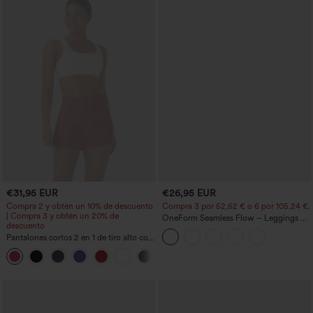
€31,95 EUR
€26,95 EUR
Compra 2 y obtén un 10% de descuento
Compra 3 por 52,62 € o 6 por 105,24 €.
| Compra 3 y obtén un 20% de
OneForm Seamless Flow – Leggings de
descuento
yoga sin costuras, tiro medio, control de
Pantalones cortos 2 en 1 de tiro alto con
abdomen y realce de glúteos
bolsillo interior y trasero
+25