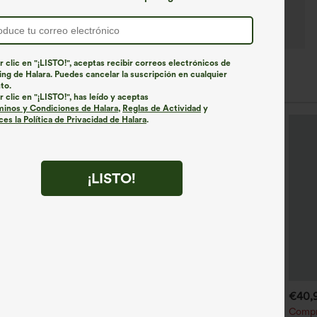
r clic en "¡LISTO!", aceptas recibir correos electrónicos de
ng de Halara. Puedes cancelar la suscripción en cualquier
to.
r clic en "¡LISTO!", has leído y aceptas
minos y Condiciones de Halara
,
Reglas de Actividad
y
es la Política de Privacidad de Halara
.
¡LISTO!
€35,95 EUR
€31,95 EUR
€40,
ompra 2 y llévate 1 gratis
Compra 2 y llévate 1 gratis
Compr