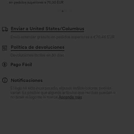
Compra 3 por 2, Com
Compra 4 por 3, compra 8 por 6
Compra 9 por 6
Enviar a United States/Columbus
Envío estándar gratuito en pedidos superiores a
€70,46 EUR
Política de devoluciones
Devoluciones fáciles en 30 días
Pago Fácil
Notificaciones
El logo ha sido incorporado, algunos estilos/colores podrán
variar. Es posible que algunos artículos que recibas puedan o
no tener el logo de la marca.
Aprende más