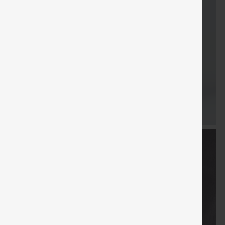
Cupón
Envío gratis
Venta
Regalos gratis
Envío grati
especial