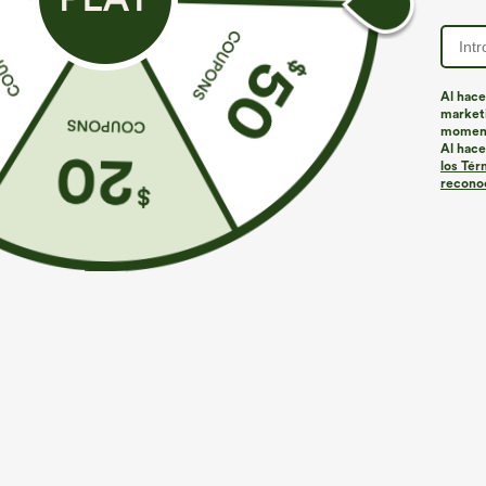
Al hace
marketi
Más para amar
Estilos similares
momen
Al hace
los Tér
reconoc
€35,95 EUR
€44,95 EUR
€49,95 EUR
Compra 2 por 61,54 € o 4 por
Compra 2 por 61,54 € o 4 por
C