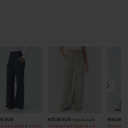
95 EUR
€31,95 EUR
€44,95 E
€35,95 EUR
a 2 por 61,54 € o 4 por
Compra 2 por 52,62 € o 4
Compra 2 y