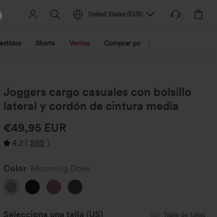
United States
(
EUR
)
estidos
Shorts
Ventas
Comprar por actividad
Compra po
Joggers cargo casuales con bolsillo
lateral y cordón de cintura media
€49,95 EUR
4.2
(
585
)
Color
Mourning Dove
Selecciona una talla
(US)
Tabla de tallas