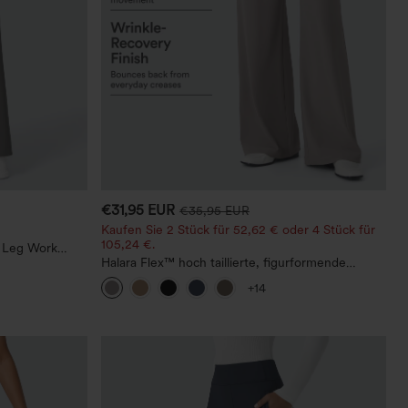
€31,95 EUR
€35,95 EUR
Kaufen Sie 2 Stück für 52,62 € oder 4 Stück für
105,24 €.
t Leg Work
Halara Flex™ hoch taillierte, figurformende
Arbeitshose, die die Taille schmaler wirken lässt,
+14
mit Taschen, weitem Bein und Mikro-
Waffelstruktur