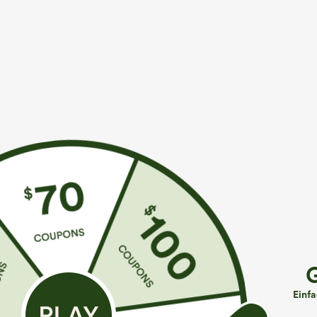
Mehr zum Verlieben
Ähnliche Kleidungsstile
€35,95 EUR
€44,95 EUR
€49,95 EUR
Kaufen Sie 2 Stück für 61,54
Kaufen Sie 2 Stück für 61,54
K
€ oder 4 Stück für 123,08 €.
€ oder 4 Stück für 123,08 €.
H
Hoch taillierte, gerade
Lässige Jeans mit mittlerer
S
geschnittene, legere Leinen-
Bundhöhe, Kordelzug und
+9
Einf
Optik-Hose mit Taschen
Taschen