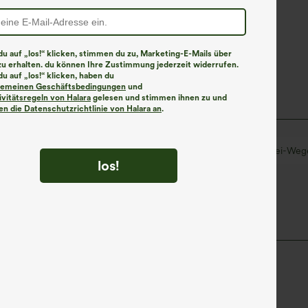
Bein und Mikro-
Waffelstruktur
u auf „los!“ klicken, stimmen du zu, Marketing-E-Mails über
zu erhalten. du können Ihre Zustimmung jederzeit widerrufen.
u auf „los!“ klicken, haben du
lgemeinen Geschäftsbedingungen
und
ivitätsregeln von Halara
gelesen und stimmen ihnen zu und
n die Datenschutzrichtlinie von Halara an
.
2,5 cm
mit mittlerem Bund
weites Bein
Zwei-Wege
los!