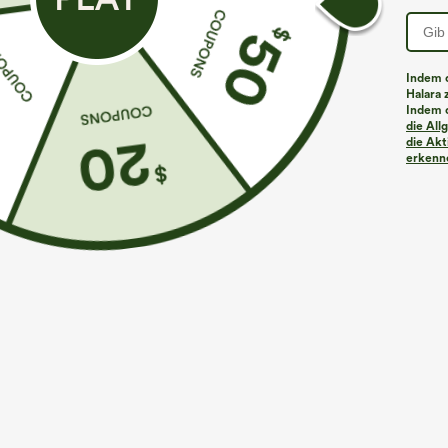
PRODUKT ID: 02754114
Indem d
Halara 
Indem d
Passform & Features
die Al
die Akt
erkenne
flacher Bund
Seitentaschen
Oficina
1
Stoff & Pflege
Materialien
80% Viskose und 20% Nylon
Pflege