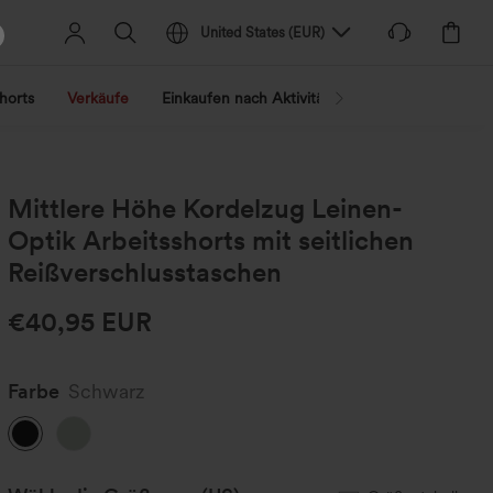
United States
(
EUR
)
horts
Verkäufe
Einkaufen nach Aktivität
Nach Trend shopp
Mittlere Höhe Kordelzug Leinen-
Optik Arbeitsshorts mit seitlichen
Reißverschlusstaschen
€40,95 EUR
Farbe
Schwarz