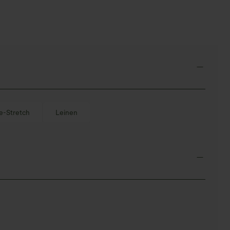
Schnitt, abgerundetem Saum
und Taschen – UPF 40+
-Stretch
Leinen