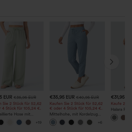
95 EUR
€35,95 EUR
€31,95 E
€35,95 EUR
€40,95 EUR
 Sie 2 Stück für 52,62
Kaufen Sie 2 Stück für 52,62
Kaufe 2, erh
 4 Stück für 105,24 €.
€ oder 4 Stück für 105,24 €.
Halara Fle
illierte Hose mit
Mittelhohe, mit Kordelzug
Stoffhose 
lzug und Taschen,
versehene,
und Seiten
+19
+6
 Bein, lässig und
schnelltrocknende Golfhose
 in Leinenoptik
mit schmal zulaufendem