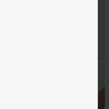
KOSTENLOSER
KOSTENLO
Verkauf
Sondergutschein
Gratisgeschenke
VERSAND
VERSAN