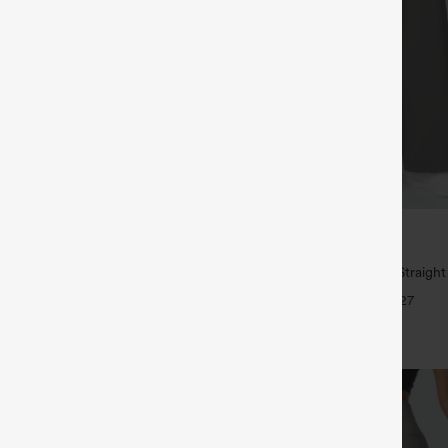
€35,95 EUR
€49,95 EUR
ück für 61,54 € oder 4 Stück für
Kaufe 2, erhalte 1 gratis
High Waisted Side Pocket Straigh
mit mittlerer Bundhöhe, Kordelzug
Pants
+27