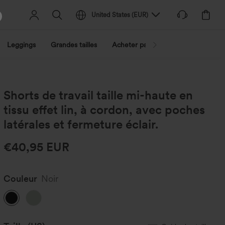
United States
(
EUR
)
Leggings
Grandes tailles
Acheter par activité
Découvrez 
Shorts de travail taille mi-haute en
tissu effet lin, à cordon, avec poches
latérales et fermeture éclair.
€40,95 EUR
Couleur
Noir