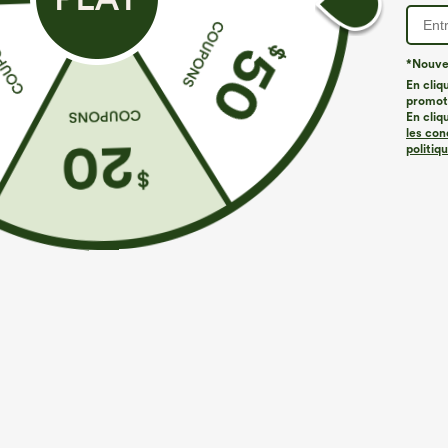
*Nouvea
ID de produit 02754114
En cliq
promoti
En cliq
les con
Coupe et détails
politiq
Taille plate
Poches latérales
Travail
12
Composition & Entretien
Matériaux
80% viscose et 20% nylon