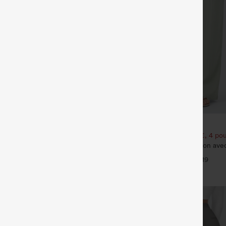
€31,95 EUR
€35,95 EUR
our 61,54 € ou 4 pour 123,08 €.
Achetez-en 2 pour 52,62 €, 4 pou
yStretch pantalon flare de travail,
Pantalon taille haute à cordon ave
, poche latérale zippée
jambe large et coupe ample, style
+16
+19
effet lin