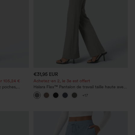
€31,95 EUR
r 105,24 €
Achetez-en 2, le 3e est offert
c poches,
Halara Flex™ Pantalon de travail taille haute avec
 décontracté,
poche latérale arrière et légère coupe évasée
+17