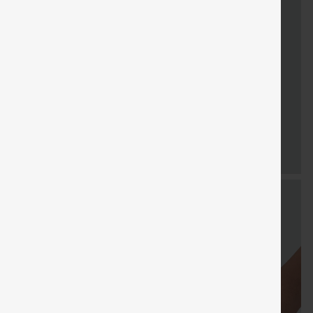
LIVRAISON
Coupon
Cadeaux
LIVRAISO
Vente
GRATUITE
spécial
gratuits
GRATUIT