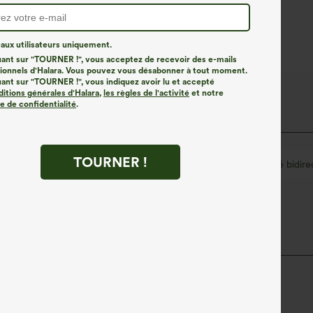
ux utilisateurs uniquement.
uant sur "TOURNER !", vous acceptez de recevoir des e-mails
onnels d'Halara. Vous pouvez vous désabonner à tout moment.
uant sur "TOURNER !", vous indiquez avoir lu et accepté
ditions générales d'Halara
,
les règles de l'activité
et notre
ue de confidentialité
.
TOURNER !
,5 cm
Taille moyenne
Jambe large
Élasticité bidir