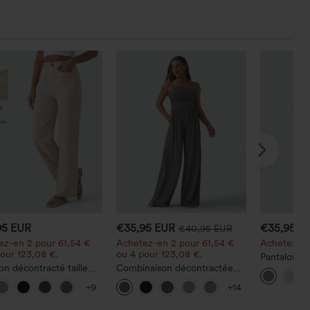
95 EUR
€35,95 EUR
€35,95 E
€40,95 EUR
ez-en 2 pour 61,54 €
Achetez-en 2 pour 61,54 €
Achetez-en 
our 123,08 €.
ou 4 pour 123,08 €.
Pantalon de
on décontracté taille
Combinaison décontractée
Flex™ DaySt
à jambe droite, effet
chinée à bretelles réglables,
haute, ave
+9
+14
vec poches
fronces et jambes larges,
droite
avec poches — facile comme