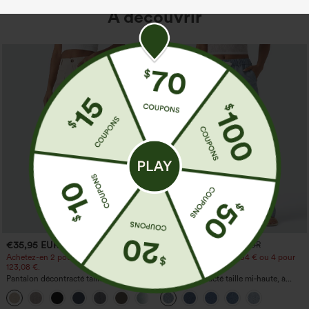
À découvrir
€35,95 EUR
€44,95 EUR
€49,95 EUR
Achetez-en 2 pour 61,54 € ou 4 pour
Achetez-en 2 pour 61,54 € ou 4 pour
123,08 €.
123,08 €.
Pantalon décontracté taille haute à
Jean décontracté taille mi‑haute, à
jambe droite, effet lin, avec poches
cordon de serrage, avec poches
+5