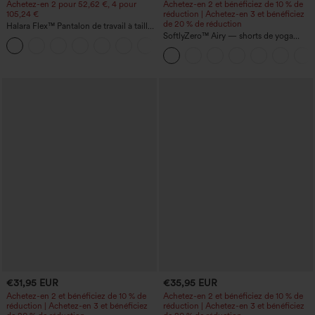
Achetez-en 2 pour 52,62 €, 4 pour
Achetez-en 2 et bénéficiez de 10 % de
105,24 €
réduction | Achetez-en 3 et bénéficiez
de 20 % de réduction
Halara Flex™ Pantalon de travail à taille
haute, jambe large, avec poches, en
SoftlyZero™ Airy — shorts de yoga
+21
maille gaufrée
super taille haute 2-en-1 InstantCool
avec poches
€31,95 EUR
€35,95 EUR
Achetez-en 2 et bénéficiez de 10 % de
Achetez-en 2 et bénéficiez de 10 % de
réduction | Achetez-en 3 et bénéficiez
réduction | Achetez-en 3 et bénéficiez