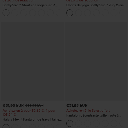
de 20 % de réduction
de 20 % de réduction
SoftlyZero™ Shorts de yoga 2-en-1
Shorts de yoga SoftlyZero™ Airy 2-en-1
InstantCool, super taille haute, aérés, 5''
InstantCool, super taille haute, 7" avec
+20
avec poches — longueur allongée
poches
€31,95 EUR
€31,95 EUR
€35,95 EUR
Achetez-en 2 pour 52,62 €, 4 pour
Achetez-en 2, le 3e est offert
105,24 €
Pantalon décontracté taille haute à
Halara Flex™ Pantalon de travail taille
cordon, coupe large en mélange de lin,
haute sculptant la silhouette, gainant la
avec poches
+10
taille, avec poches, jambe large en