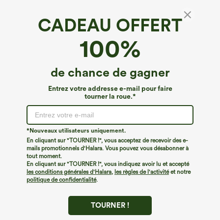
CADEAU OFFERT
100%
de chance de gagner
Entrez votre addresse e-mail pour faire
tourner la roue.*
Oops!
Nous ne semblons pas pouvoir trouver la page que
*Nouveaux utilisateurs uniquement.
vous recherchez.
En cliquant sur "TOURNER !", vous acceptez de recevoir des e-
mails promotionnels d'Halara. Vous pouvez vous désabonner à
tout moment.
Acheter plus
En cliquant sur "TOURNER !", vous indiquez avoir lu et accepté
les conditions générales d'Halara
,
les règles de l'activité
et notre
politique de confidentialité
.
TOURNER !