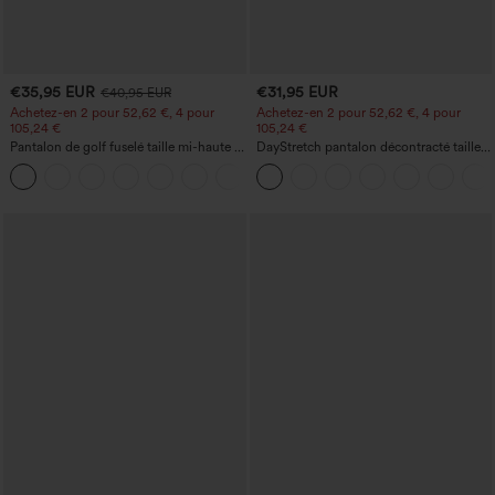
€35,95 EUR
€31,95 EUR
€40,95 EUR
Achetez-en 2 pour 52,62 €, 4 pour
Achetez-en 2 pour 52,62 €, 4 pour
105,24 €
105,24 €
Pantalon de golf fuselé taille mi-haute à
DayStretch pantalon décontracté taille
cordon, ourlet incurvé, séchage rapide,
haute avec poches et coupe droite
+2
avec poches — UPF40+