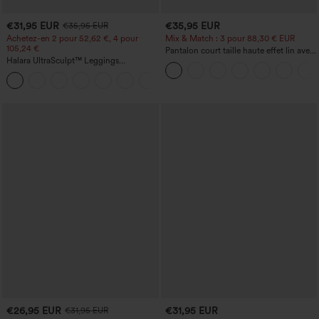
€31,95 EUR
€35,95 EUR
€35,95 EUR
Achetez-en 2 pour 52,62 €, 4 pour
Mix & Match : 3 pour 88,30 € EUR
105,24 €
Pantalon court taille haute effet lin avec
Halara UltraSculpt™ Leggings
poche zippée
d'entraînement sculptants taille haute,
+16
effet ventre plat, avec poche
€26,95 EUR
€31,95 EUR
€31,95 EUR