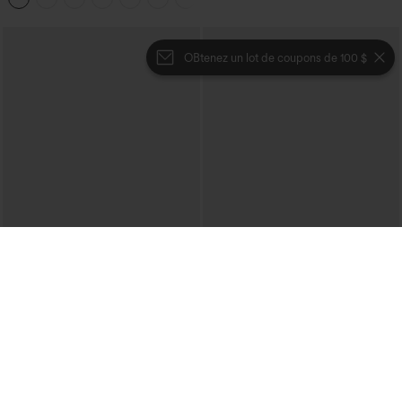
micro-gaufre
OBtenez un lot de coupons de 100 $
€40,95 EUR
€44,95 EUR
€49,95 EUR
Pull décontracté à col bateau et
Achetez-en 2 et bénéficiez de 10 % de
manches chauve-souris
réduction | Achetez-en 3 et bénéficiez
+1
de 20 % de réduction
Halara Flex™ Salopette décontractée en
denim lavé à encolure en V avec poche