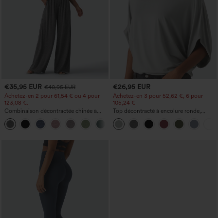
€35,95 EUR
€26,95 EUR
€40,95 EUR
Achetez-en 2 pour 61,54 € ou 4 pour
Achetez-en 3 pour 52,62 €, 6 pour
123,08 €.
105,24 €
Combinaison décontractée chinée à
Top décontracté à encolure ronde,
bretelles réglables, fronces et jambes
manches chauve-souris et coupe ample
+10
larges, avec poches — facile comme
tout