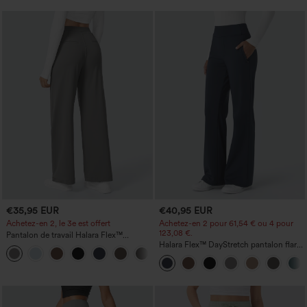
€35,95 EUR
€40,95 EUR
Achetez-en 2, le 3e est offert
Achetez-en 2 pour 61,54 € ou 4 pour
123,08 €.
Pantalon de travail Halara Flex™
DayStretch à taille haute, avec poches et
Halara Flex™ DayStretch pantalon flare
+23
coupe droite
de travail, taille mi-haute, poche latérale
zippée