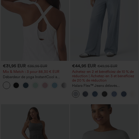
€31,95 EUR
€44,95 EUR
€35,95 EUR
€49,95 EUR
Mix & Match : 3 pour 88,30 € EUR
Achetez-en 2 et bénéficiez de 10 % de
réduction | Achetez-en 3 et bénéficiez
Débardeur de yoga InstantCool à
de 20 % de réduction
encolure en U et ourlet arrondi –
UPF50+
Halara Flex™ Jeans délavés
décontractés, coupe baggy à jambe
large, taille basse asymétrique, poches
zippées