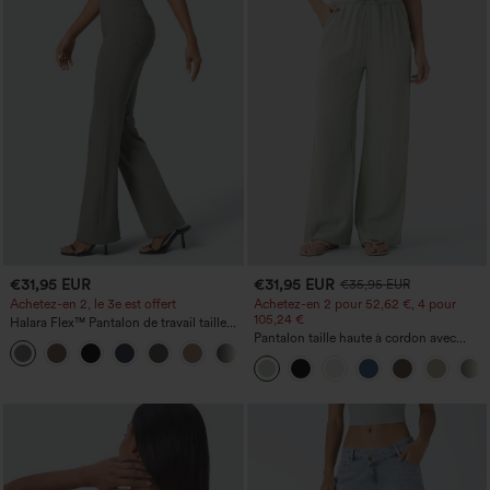
€31,95 EUR
€31,95 EUR
€35,95 EUR
Achetez-en 2, le 3e est offert
Achetez-en 2 pour 52,62 €, 4 pour
105,24 €
Halara Flex™ Pantalon de travail taille
haute avec poche latérale arrière et
Pantalon taille haute à cordon avec
+13
légère coupe évasée
poches, jambe large et coupe ample,
style décontracté, effet lin