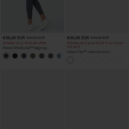
€35,95 EUR
€35,95 EUR
€40,95 EUR
€44,95 EUR
Achetez-en 2, le 3e est offert
Achetez-en 2 pour 61,54 € ou 4 pour
123,08 €.
Halara UltraSculpt™ leggings
d'entraînement taille haute — fronces
Halara Flex™ Jeans bootcut
+12
liftantes pour le fessier, maintien gainant
décontractés taille haute, effet délavé,
du ventre et poche
avec poches