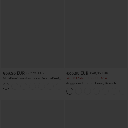
€53,95 EUR
€35,95 EUR
€62,95 EUR
€40,95 EUR
Mid-Rise-Sweatpants im Denim-Print
Mix & Match: 3 für 88,30 €
aus French Terry, lässig, mit Taschen
Jogger mit hohem Bund, Kordelzug
und Raffung, schmal zulaufend,
schnelltrocknend mit kühlendem Griff,
mit Taschen - UPF40+