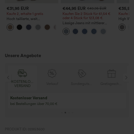
€31,95 EUR
€44,95 EUR
€35,95
€49,95 EUR
Kaufe 2, erhalte 1 gratis
Kaufen Sie 2 Stück für 61,54 €
Kaufe 2, e
oder 4 Stück für 123,08 €.
Hoch taillierte, weit
High Wais
geschnittene Freizeithose aus
Lässige Jeans mit mittlerer
Straight 
+5
Leinenmischung mit Kordelzug
Bundhöhe, Kordelzug und
und Taschen
Taschen
Unsere Angebote
OSER
KOSTENLOSER
Verkauf
Sondergutschein
Gratisgeschenke
D
VERSAND
Kaufen Sie 2 und 
Kaufe 3 und erhalte 1 gratis
gratis
Kaufen Sie 4 für 3, kaufen Sie 8 für 6
Kaufe 3 für 2, Kauf
für 6
PRODUKT ID: 02853600