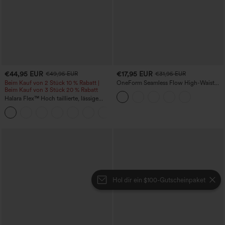
€44,95 EUR
€17,95 EUR
€49,95 EUR
€31,95 EUR
Beim Kauf von 2 Stück 10 % Rabatt |
OneForm Seamless Flow High-Waist
Beim Kauf von 3 Stück 20 % Rabatt
Yogaleggings – nahtlos, mit hoher
Taille, bauchformend und mit
Halara Flex™ Hoch taillierte, lässige
Hebeeffekt für den Po
Jeans mit Taschen, umgekrempeltem
+1
Saum, weitem Bein und verwaschenem
Finish
Hol dir ein $100-Gutscheinpaket