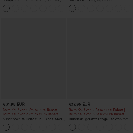
Softlyzero™ Eco Einfarbige, schmale,
SoftlyZero™ Airy, superhoch
hoch taillierte Wanderhose mit
geschnittene 2-in-1 InstantCool Yoga-
+10
mehreren Taschen
Shorts 7" mit Taschen
€31,95 EUR
€17,95 EUR
Beim Kauf von 2 Stück 10 % Rabatt |
Beim Kauf von 2 Stück 10 % Rabatt |
Beim Kauf von 3 Stück 20 % Rabatt
Beim Kauf von 3 Stück 20 % Rabatt
Super hoch taillierte 2-in-1-Yoga-Shorts
Rundhals, gerafftes Yoga-Tanktop mit
mit Gesäßtasche und Seitentasche-
Cool-Touch-Effekt – UPF50+
+20
längere Länge