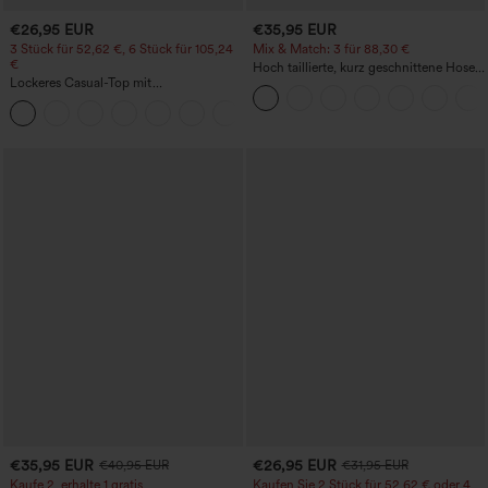
€26,95 EUR
€35,95 EUR
3 Stück für 52,62 €, 6 Stück für 105,24
Mix & Match: 3 für 88,30 €
€
Hoch taillierte, kurz geschnittene Hose
Lockeres Casual-Top mit
mit Reißverschlusstasche in Leinenoptik
Rundhalsausschnitt und
+1
Fledermausärmeln
€35,95 EUR
€26,95 EUR
€40,95 EUR
€31,95 EUR
Kaufe 2, erhalte 1 gratis
Kaufen Sie 2 Stück für 52,62 € oder 4