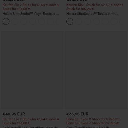
Kaufen Sie 2 Stück für 61,54 € oder 4
Kaufen Sie 2 Stück für 52,62 € oder 4
Stück für 123,08 €.
Stück für 105,24 €.
Halara UltraSculpt™ Yoga-Bootcut-
Halara UltraSculpt™ Tanktop mit
Leggings mit hoher Taille,
Rundhalsausschnitt und
+11
bauchformender Unterstützung und
geschwungenem Saum
Tasche
€40,95 EUR
€35,95 EUR
Kaufen Sie 2 Stück für 61,54 € oder 4
Beim Kauf von 2 Stück 10 % Rabatt |
Stück für 123,08 €.
Beim Kauf von 3 Stück 20 % Rabatt