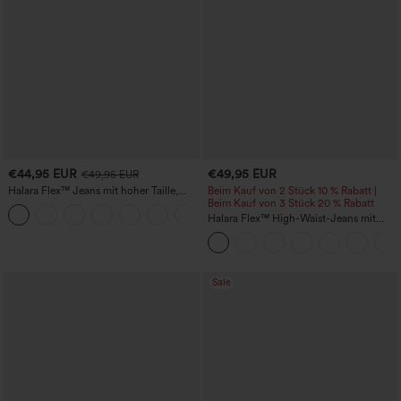
€44,95 EUR
€49,95 EUR
€49,95 EUR
Halara Flex™ Jeans mit hoher Taille,
Beim Kauf von 2 Stück 10 % Rabatt |
Taschen, geradem Bein und Used-Look
Beim Kauf von 3 Stück 20 % Rabatt
+3
Halara Flex™ High-Waist-Jeans mit
Bauchkontrolle, weitem Bein und
Taschen
Sale