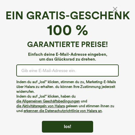
EIN GRATIS-GESCHENK
Mittlere Steighöhe Taschen Taillierte
100 %
Schnelltrocknende Golf-Hose-Golf-Tee-
Tasche-UPF40+
€35,95 EUR
€40,95 EUR
Buy 3 Get 4th Free
GARANTIERTE PREISE!
Einfach deine E-Mail-Adresse eingeben,
um das Glücksrad zu drehen.
Indem du auf „los!“ klicken, stimmen du zu, Marketing-E-Mails
über Halara zu erhalten. du können Ihre Zustimmung jederzeit
widerrufen.
Indem du auf „los!“ klicken, haben du
die Allgemeinen Geschäftsbedingungen
und
die Aktivitätsregeln von Halara
gelesen und stimmen ihnen zu
und
erkennen die Datenschutzrichtlinie von Halara an
.
los!