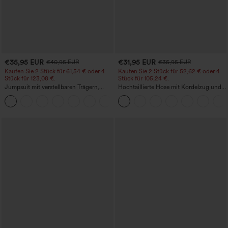
€35,95 EUR
€31,95 EUR
€40,95 EUR
€35,95 EUR
Kaufen Sie 2 Stück für 61,54 € oder 4
Kaufen Sie 2 Stück für 52,62 € oder 4
Stück für 123,08 €.
Stück für 105,24 €.
Jumpsuit mit verstellbaren Trägern,
Hochtaillierte Hose mit Kordelzug und
gerafftem Detail, weitem Bein und
Taschen, weitem Bein, lässig und locker
+10
meliertem Stoff, lässig, mit Taschen -
in Leinenoptik
Easy Peezy