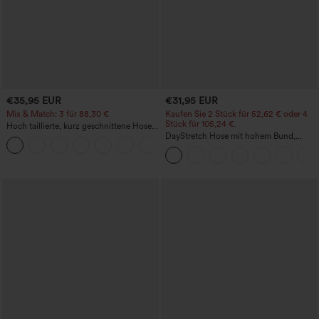
€35,95 EUR
€31,95 EUR
Mix & Match: 3 für 88,30 €
Kaufen Sie 2 Stück für 52,62 € oder 4
Stück für 105,24 €.
Hoch taillierte, kurz geschnittene Hose
mit Reißverschlusstasche in Leinenoptik
DayStretch Hose mit hohem Bund,
+7
Barrel-Leg und Taschen