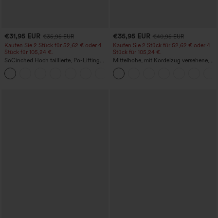
€31,95 EUR
€35,95 EUR
€35,95 EUR
€40,95 EUR
Kaufen Sie 2 Stück für 52,62 € oder 4
Kaufen Sie 2 Stück für 52,62 € oder 4
Stück für 105,24 €.
Stück für 105,24 €.
SoCinched Hoch taillierte, Po-Lifting
Mittelhohe, mit Kordelzug versehene,
7/8-Trainingsleggings mit
schnelltrocknende Golfhose mit schmal
+16
Bauchkontrolle und Seitentaschen
zulaufendem Schnitt, abgerundetem
Saum und Taschen – UPF 40+