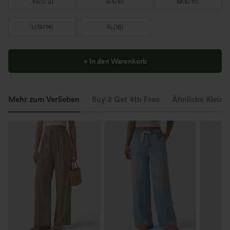
XS
(
0/2
)
S
(
4/6
)
M
(
8/10
)
L
(
12/14
)
XL
(
16
)
+ In den Warenkorb
Mehr zum Verlieben
Buy 3 Get 4th Free
Ähnliche Kleidu