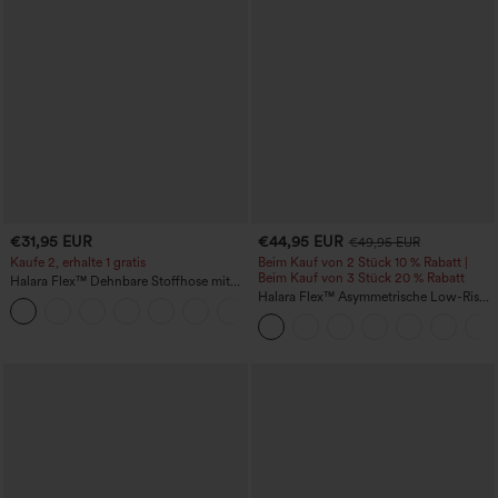
€31,95 EUR
€44,95 EUR
€49,95 EUR
Kaufe 2, erhalte 1 gratis
Beim Kauf von 2 Stück 10 % Rabatt |
Beim Kauf von 3 Stück 20 % Rabatt
Halara Flex™ Dehnbare Stoffhose mit
hohem Bund und Seitentasche hinten
Halara Flex™ Asymmetrische Low-Rise-
+13
Jeans mit Reißverschlusstaschen,
Baggy-Stil, weitem Bein, gewaschen,
lässig