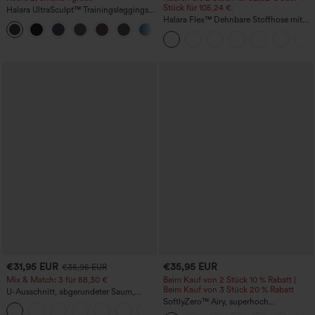
Stück für 105,24 €.
Halara UltraSculpt™ Trainingsleggings
mit hohem Bund – raffende Push-up-
Halara Flex™ Dehnbare Stoffhose mit
+12
Po-Form, Bauchkontrolle, Taschen und
hohem Bund, Waffelmuster,
formende Passform
Seitentaschen und weitem Bein
€31,95 EUR
€35,95 EUR
€35,95 EUR
Mix & Match: 3 für 88,30 €
Beim Kauf von 2 Stück 10 % Rabatt |
Beim Kauf von 3 Stück 20 % Rabatt
U-Ausschnitt, abgerundeter Saum,
InstantCool Yoga-Trägertop – UPF50+
SoftlyZero™ Airy, superhoch
geschnittene 2-in-1 InstantCool Yoga-