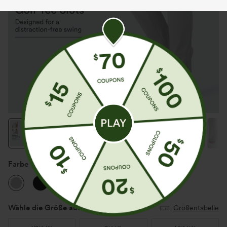
Farbe
Quiet Gray
Wähle die Größe aus
(US)
Größentabelle