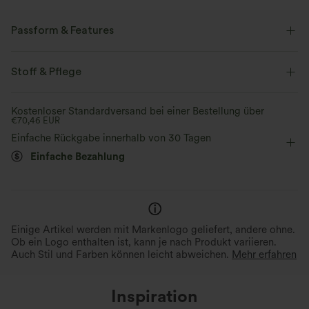
Passform & Features
Schweißabsorbierend, schweißableitend
Stoff & Pflege
flacher Bund
Gesäßtaschen
Vordertasche
Golf
Kostenloser Standardversand bei einer Bestellung über
extra lang
mit mittlerem Bund
kegelförmig
€70,46 EUR
Einfache Rückgabe innerhalb von 30 Tagen
Zwei-Wege-Stretch
Einfache Bezahlung
Einige Artikel werden mit Markenlogo geliefert, andere ohne.
Ob ein Logo enthalten ist, kann je nach Produkt variieren.
Auch Stil und Farben können leicht abweichen.
Mehr erfahren
Inspiration