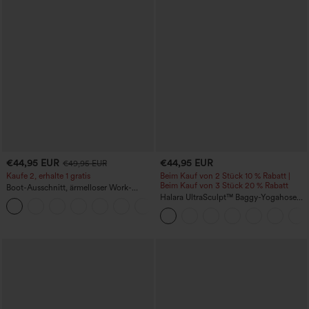
€44,95 EUR
€44,95 EUR
€49,95 EUR
Kaufe 2, erhalte 1 gratis
Beim Kauf von 2 Stück 10 % Rabatt |
Beim Kauf von 3 Stück 20 % Rabatt
Boot-Ausschnitt, ärmelloser Work-
Jumpsuit mit seitlicher Bindung,
Halara UltraSculpt™ Baggy-Yogahose
+8
kühlender Cool-Touch-Effekt, gestreift
mit hohem Bund, Bauchkontrolle,
und mit Taschen – Easy Peezy Edition
Color-Block-Streifen und Taschen