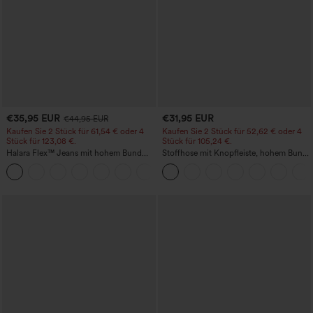
€35,95 EUR
€31,95 EUR
€44,95 EUR
Kaufen Sie 2 Stück für 61,54 € oder 4
Kaufen Sie 2 Stück für 52,62 € oder 4
Stück für 123,08 €.
Stück für 105,24 €.
Halara Flex™ Jeans mit hohem Bund
Stoffhose mit Knopfleiste, hohem Bund,
und Taschen, gewaschener, lässiger
mehreren Taschen und geradem Bein
+5
Bootcut