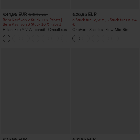
€44,95 EUR
€26,95 EUR
€49,95 EUR
Beim Kauf von 2 Stück 10 % Rabatt |
3 Stück für 52,62 €, 6 Stück für 105,24
Beim Kauf von 3 Stück 20 % Rabatt
€
Halara Flex™ V-Ausschnitt-Overall aus
OneForm Seamless Flow Mid-Rise
gewaschenem Denim mit Taschen –
Yoga-Leggings - mittelhoher Bund,
+1
lässig
bauchformend und mit Po-Lifting-
Effekt
€35,95 EUR
€31,95 EUR