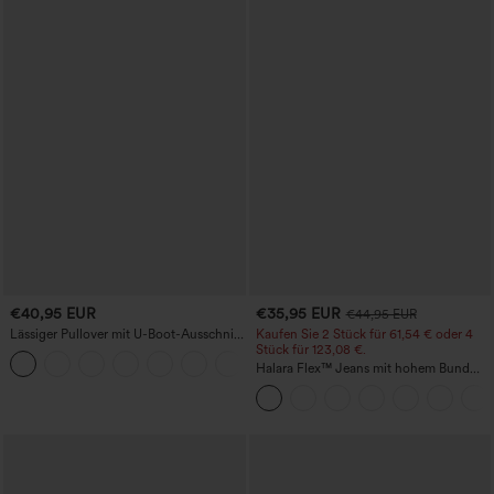
€40,95 EUR
€35,95 EUR
€44,95 EUR
Lässiger Pullover mit U-Boot-Ausschnitt
Kaufen Sie 2 Stück für 61,54 € oder 4
und Fledermausärmeln.
Stück für 123,08 €.
+1
Halara Flex™ Jeans mit hohem Bund
und Taschen, gewaschener, lässiger
Bootcut