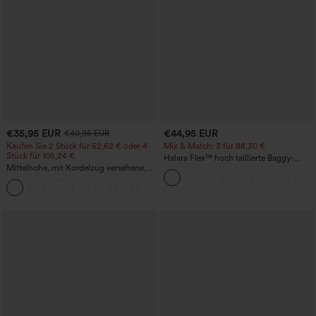
€35,95 EUR
€44,95 EUR
€40,95 EUR
Kaufen Sie 2 Stück für 52,62 € oder 4
Mix & Match: 3 für 88,30 €
Stück für 105,24 €.
Halara Flex™ hoch taillierte Baggy-
Mittelhohe, mit Kordelzug versehene,
Jeans mit Taschen, weitem Bein,
schnelltrocknende Golfhose mit schmal
stonewashed, lässig
+2
zulaufendem Schnitt, abgerundetem
Saum und Taschen – UPF 40+