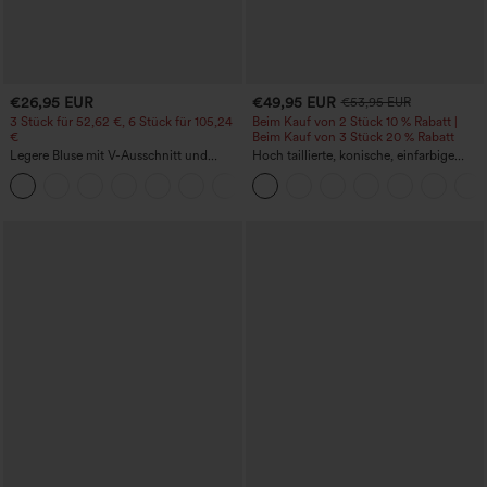
€26,95 EUR
€49,95 EUR
€53,95 EUR
3 Stück für 52,62 €, 6 Stück für 105,24
Beim Kauf von 2 Stück 10 % Rabatt |
€
Beim Kauf von 3 Stück 20 % Rabatt
Legere Bluse mit V-Ausschnitt und
Hoch taillierte, konische, einfarbige
kurzen Puffärmeln
Anzughose mit Seitentaschen