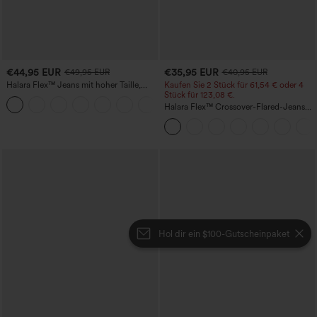
€44,95 EUR
€35,95 EUR
€49,95 EUR
€40,95 EUR
Halara Flex™ Jeans mit hoher Taille,
Kaufen Sie 2 Stück für 61,54 € oder 4
Taschen, geradem Bein und Used-Look
Stück für 123,08 €.
+3
Halara Flex™ Crossover-Flared-Jeans
aus elastischem Strick-Denim mit
hohem Bund und mehreren Taschen
Hol dir ein $100-Gutscheinpaket