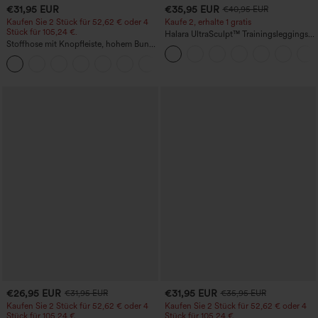
€31,95 EUR
€35,95 EUR
€40,95 EUR
Kaufen Sie 2 Stück für 52,62 € oder 4
Kaufe 2, erhalte 1 gratis
Stück für 105,24 €.
Halara UltraSculpt™ Trainingsleggings
Stoffhose mit Knopfleiste, hohem Bund,
mit hohem Bund – raffende Push-up-
mehreren Taschen und geradem Bein
Po-Form, Bauchkontrolle, Taschen und
+23
formende Passform
€26,95 EUR
€31,95 EUR
€31,95 EUR
€35,95 EUR
Kaufen Sie 2 Stück für 52,62 € oder 4
Kaufen Sie 2 Stück für 52,62 € oder 4
Stück für 105,24 €.
Stück für 105,24 €.