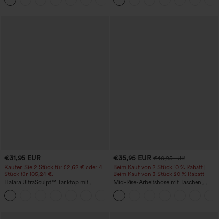
mehreren Taschen
€31,95 EUR
€35,95 EUR
€40,95 EUR
Kaufen Sie 2 Stück für 52,62 € oder 4
Beim Kauf von 2 Stück 10 % Rabatt |
Stück für 105,24 €.
Beim Kauf von 3 Stück 20 % Rabatt
Halara UltraSculpt™ Tanktop mit
Mid-Rise-Arbeitshose mit Taschen,
Rundhalsausschnitt und
Barrel-Leg und weiter Passform
+11
geschwungenem Saum