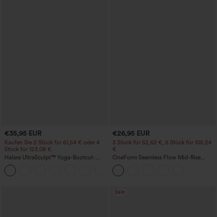
€35,95 EUR
€26,95 EUR
Kaufen Sie 2 Stück für 61,54 € oder 4
3 Stück für 52,62 €, 6 Stück für 105,24
Stück für 123,08 €.
€
Halara UltraSculpt™ Yoga-Bootcut-
OneForm Seamless Flow Mid-Rise
Leggings mit hoher Taille,
Yoga-Leggings - mittelhoher Bund,
+11
bauchformender Unterstützung und
bauchformend und mit Po-Lifting-
Tasche
Effekt
Sale