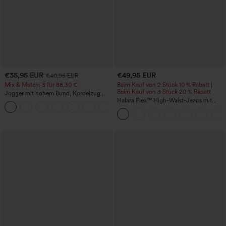
€35,95 EUR
€49,95 EUR
€40,95 EUR
Mix & Match: 3 für 88,30 €
Beim Kauf von 2 Stück 10 % Rabatt |
Beim Kauf von 3 Stück 20 % Rabatt
Jogger mit hohem Bund, Kordelzug
und Raffung, schmal zulaufend,
Halara Flex™ High-Waist-Jeans mit
schnelltrocknend mit kühlendem Griff,
Bauchkontrolle, weitem Bein und
mit Taschen - UPF40+
Taschen