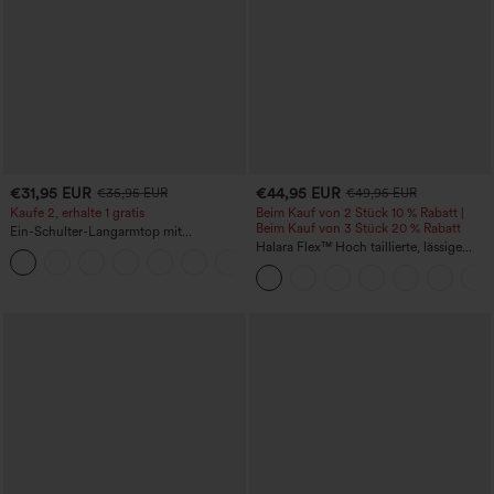
€31,95 EUR
€44,95 EUR
€35,95 EUR
€49,95 EUR
Kaufe 2, erhalte 1 gratis
Beim Kauf von 2 Stück 10 % Rabatt |
Beim Kauf von 3 Stück 20 % Rabatt
Ein-Schulter-Langarmtop mit
Daumenloch, geschwungener Saum
Halara Flex™ Hoch taillierte, lässige
+3
(High-Low), schnell trocknend – Yoga-
Jeans mit Taschen, umgekrempeltem
Sporttop mit integriertem BH
Saum, weitem Bein und verwaschenem
Finish