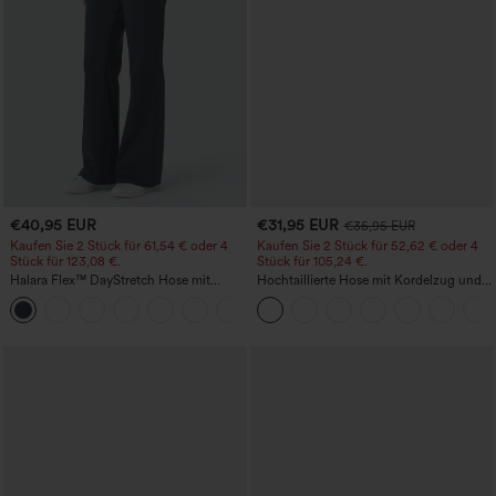
€40,95 EUR
€31,95 EUR
€35,95 EUR
Kaufen Sie 2 Stück für 61,54 € oder 4
Kaufen Sie 2 Stück für 52,62 € oder 4
Stück für 123,08 €.
Stück für 105,24 €.
Halara Flex™ DayStretch Hose mit
Hochtaillierte Hose mit Kordelzug und
mittlerer Bundhöhe, seitlicher
Taschen, weitem Bein, lässig und locker
+12
Reißverschlusstasche und
in Leinenoptik
Work‑Flare‑Schnitt