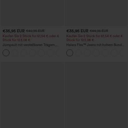
€35,95 EUR
€35,95 EUR
€40,95 EUR
€44,95 EUR
Kaufen Sie 2 Stück für 61,54 € oder 4
Kaufen Sie 2 Stück für 61,54 € oder 4
Stück für 123,08 €.
Stück für 123,08 €.
Jumpsuit mit verstellbaren Trägern,
Halara Flex™ Jeans mit hohem Bund
gerafftem Detail, weitem Bein und
und Taschen, gewaschener, lässiger
+10
meliertem Stoff, lässig, mit Taschen -
Bootcut
Easy Peezy