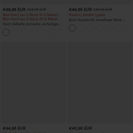
€49,95 EUR
€44,95 EUR
€53,95 EUR
€49,95 EUR
Beim Kauf von 2 Stück 10 % Rabatt |
Kaufe 2, erhalte 1 gratis
Beim Kauf von 3 Stück 20 % Rabatt
Boot-Ausschnitt, ärmelloser Work-
Hoch taillierte, konische, einfarbige
Jumpsuit mit seitlicher Bindung,
Anzughose mit Seitentaschen
kühlender Cool-Touch-Effekt, gestreift
+8
und mit Taschen – Easy Peezy Edition
€44,95 EUR
€40,95 EUR