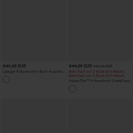
€40,95 EUR
€44,95 EUR
€49,95 EUR
Lässiger Pullover mit U-Boot-Ausschnitt
Beim Kauf von 2 Stück 10 % Rabatt |
und Fledermausärmeln.
Beim Kauf von 3 Stück 20 % Rabatt
+1
Halara Flex™ V-Ausschnitt-Overall aus
gewaschenem Denim mit Taschen –
lässig