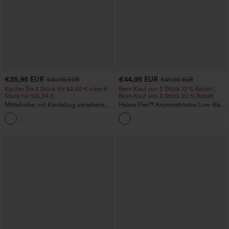
€35,95 EUR
€44,95 EUR
€40,95 EUR
€49,95 EUR
Kaufen Sie 2 Stück für 52,62 € oder 4
Beim Kauf von 2 Stück 10 % Rabatt |
Stück für 105,24 €.
Beim Kauf von 3 Stück 20 % Rabatt
Mittelhohe, mit Kordelzug versehene,
Halara Flex™ Asymmetrische Low-Rise-
schnelltrocknende Golfhose mit schmal
Jeans mit Reißverschlusstaschen,
+2
zulaufendem Schnitt, abgerundetem
Baggy-Stil, weitem Bein, gewaschen,
Saum und Taschen – UPF 40+
lässig