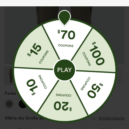
Farbe
Dusky Green
Wähle die Größe aus
(US)
Größentabelle