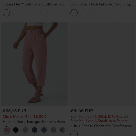
Halara Flex™ Dehnbare Stoffhose mit
SoCinched Hoch taillierte, Po-Lifting
hohem Bund, Waffelmuster,
7/8-Trainingsleggings mit
+21
Seitentaschen und weitem Bein
Bauchkontrolle und Seitentaschen
€35,95 EUR
€31,95 EUR
Mix & Match: 3 für 88,30 €
Beim Kauf von 2 Stück 10 % Rabatt |
Beim Kauf von 3 Stück 20 % Rabatt
Hoch taillierte, kurz geschnittene Hose
mit Reißverschlusstasche in Leinenoptik
2-in-1-Fitness-Shorts mit Gesäßtasche
+7
und seitlicher versteckter Tasche 6,3 cm