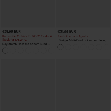
€31,95 EUR
€31,95 EUR
Kaufen Sie 2 Stück für 52,62 € oder 4
Kaufe 2, erhalte 1 gratis
Stück für 105,24 €.
Lässiger Midi-Cordrock mit mittlerer
DayStretch Hose mit hohem Bund,
Bundhöhe und vorderseitiger
Barrel-Leg und Taschen
Klapptasche
+5