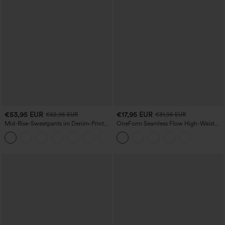
€53,95 EUR
€17,95 EUR
€62,95 EUR
€31,95 EUR
Mid-Rise-Sweatpants im Denim-Print
OneForm Seamless Flow High-Waist
aus French Terry, lässig, mit Taschen
Yogaleggings – nahtlos, mit hoher
Taille, bauchformend und mit
Hebeeffekt für den Po