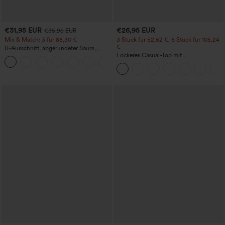
€31,95 EUR
€26,95 EUR
€35,95 EUR
Mix & Match: 3 für 88,30 €
3 Stück für 52,62 €, 6 Stück für 105,24
€
U-Ausschnitt, abgerundeter Saum,
InstantCool Yoga-Trägertop – UPF50+
Lockeres Casual-Top mit
Rundhalsausschnitt und
Fledermausärmeln