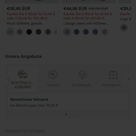
€35,95 EUR
€44,95 EUR
€35,95
€49,95 EUR
Kaufen Sie 2 Stück für 61,54 €
Kaufen Sie 2 Stück für 61,54 €
Kaufe 2, e
oder 4 Stück für 123,08 €.
oder 4 Stück für 123,08 €.
High Wais
Hoch taillierte, gerade
Lässige Jeans mit mittlerer
Straight 
geschnittene, legere Leinen-
Bundhöhe, Kordelzug und
+5
Optik-Hose mit Taschen
Taschen
Unsere Angebote
OSER
KOSTENLOSER
Verkauf
Sondergutschein
Gratisgeschenke
D
VERSAND
Kaufen Sie 2 und 
Kaufe 3 und erhalte 1 gratis
gratis
Kaufen Sie 4 für 3, kaufen Sie 8 für 6
Kaufe 3 für 2, Kauf
für 6
PRODUKT ID: 02753602