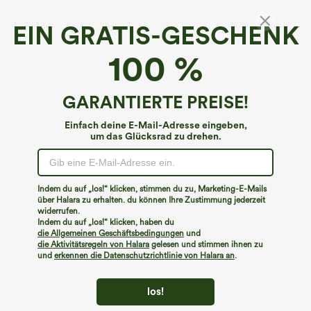
EIN GRATIS-GESCHENK
Mittelhoch geschnittene, umgeschlagene
100 %
Casual Cargo-Hose mit Klappentaschen
€44,95 EUR
GARANTIERTE PREISE!
Einfach deine E-Mail-Adresse eingeben,
um das Glücksrad zu drehen.
Indem du auf „los!“ klicken, stimmen du zu, Marketing-E-Mails
über Halara zu erhalten. du können Ihre Zustimmung jederzeit
widerrufen.
Indem du auf „los!“ klicken, haben du
die Allgemeinen Geschäftsbedingungen
und
die Aktivitätsregeln von Halara
gelesen und stimmen ihnen zu
und
erkennen die Datenschutzrichtlinie von Halara an
.
los!