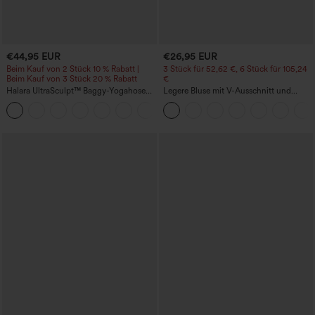
€44,95 EUR
€26,95 EUR
Beim Kauf von 2 Stück 10 % Rabatt |
3 Stück für 52,62 €, 6 Stück für 105,24
Beim Kauf von 3 Stück 20 % Rabatt
€
Halara UltraSculpt™ Baggy-Yogahose
Legere Bluse mit V-Ausschnitt und
mit hohem Bund, Bauchkontrolle,
kurzen Puffärmeln
Color-Block-Streifen und Taschen