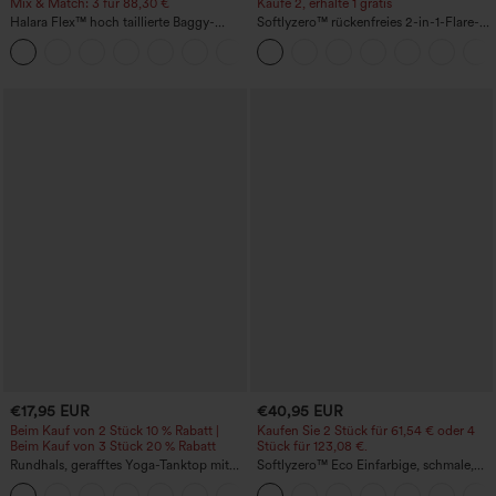
Mix & Match: 3 für 88,30 €
Kaufe 2, erhalte 1 gratis
Halara Flex™ hoch taillierte Baggy-
Softlyzero™ rückenfreies 2-in-1-Flare-
Jeans mit Taschen, weitem Bein,
Trainingskleid – Wannabe – Easy Peezy
+2
stonewashed, lässig
€17,95 EUR
€40,95 EUR
Beim Kauf von 2 Stück 10 % Rabatt |
Kaufen Sie 2 Stück für 61,54 € oder 4
Beim Kauf von 3 Stück 20 % Rabatt
Stück für 123,08 €.
Rundhals, gerafftes Yoga-Tanktop mit
Softlyzero™ Eco Einfarbige, schmale,
Cool-Touch-Effekt – UPF50+
hoch taillierte Wanderhose mit
+16