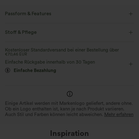
Passform & Features
flacher Bund
Knopfleiste
lässig
Knielänge
Stoff & Pflege
mit mittlerem Bund
kegelförmig
Zwei-Wege-Stretch
Kostenloser Standardversand bei einer Bestellung über
€70,46 EUR
Cargo
Einfache Rückgabe innerhalb von 30 Tagen
Einfache Bezahlung
Einige Artikel werden mit Markenlogo geliefert, andere ohne.
Ob ein Logo enthalten ist, kann je nach Produkt variieren.
Auch Stil und Farben können leicht abweichen.
Mehr erfahren
Inspiration