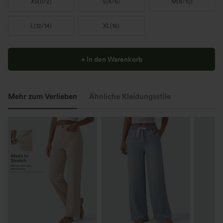
XS
(
0/2
)
S
(
4/6
)
M
(
8/10
)
L
(
12/14
)
XL
(
16
)
+ In den Warenkorb
Mehr zum Verlieben
Ähnliche Kleidungsstile