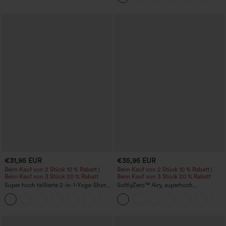
€31,95 EUR
€35,95 EUR
Beim Kauf von 2 Stück 10 % Rabatt |
Beim Kauf von 2 Stück 10 % Rabatt |
Beim Kauf von 3 Stück 20 % Rabatt
Beim Kauf von 3 Stück 20 % Rabatt
Super hoch taillierte 2-in-1-Yoga-Shorts
SoftlyZero™ Airy, superhoch
mit Gesäßtasche und Seitentasche-
geschnittene 2-in-1 InstantCool Yoga-
+20
längere Länge
Shorts 7" mit Taschen