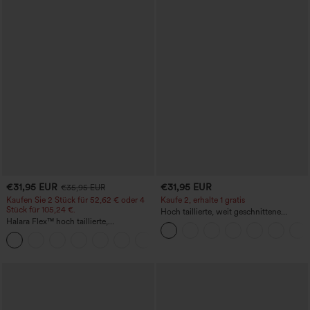
€31,95 EUR
€31,95 EUR
€35,95 EUR
Kaufen Sie 2 Stück für 52,62 € oder 4
Kaufe 2, erhalte 1 gratis
Stück für 105,24 €.
Hoch taillierte, weit geschnittene
Halara Flex™ hoch taillierte,
Freizeithose aus Leinenmischung mit
figurformende Arbeitshose, die die Taille
Kordelzug und Taschen
+10
schmaler wirken lässt, mit Taschen,
weitem Bein und Mikro-Waffelstruktur