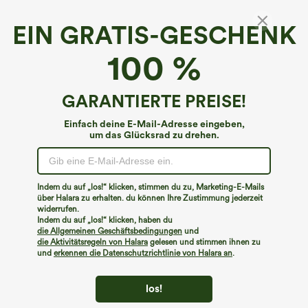
EIN GRATIS-GESCHENK
100 %
GARANTIERTE PREISE!
Einfach deine E-Mail-Adresse eingeben,
um das Glücksrad zu drehen.
Hoppla!
Wir können die von Ihnen gesuchte Seite nicht
Indem du auf „los!“ klicken, stimmen du zu, Marketing-E-Mails
finden.
über Halara zu erhalten. du können Ihre Zustimmung jederzeit
widerrufen.
Indem du auf „los!“ klicken, haben du
Mehr einkaufen
die Allgemeinen Geschäftsbedingungen
und
die Aktivitätsregeln von Halara
gelesen und stimmen ihnen zu
und
erkennen die Datenschutzrichtlinie von Halara an
.
los!