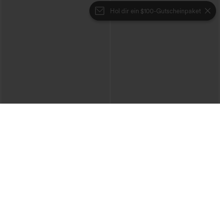
Hol dir ein $100-Gutscheinpaket
€44,95 EUR
€17,95 EUR
Beim Kauf von 2 Stück 10 % Rabatt |
Beim Kauf von 2 Stück 10 % Rabatt |
Beim Kauf von 3 Stück 20 % Rabatt
Beim Kauf von 3 Stück 20 % Rabatt
Halara Flex™ DayStretch Flare-Hose mit
Lässiges T‑Shirt mit V‑Ausschnitt und
hohem Bund und Taschen für die Arbeit
kurzen Ärmeln
+13