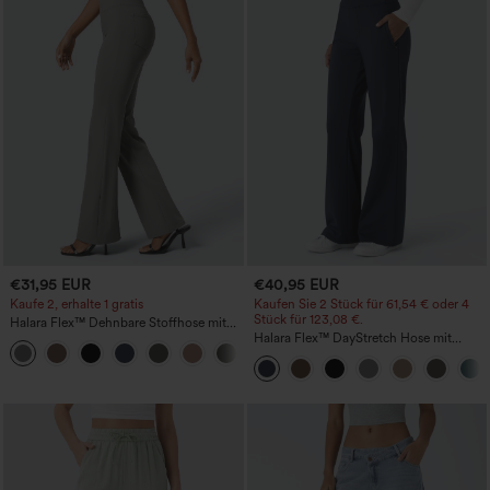
€31,95 EUR
€40,95 EUR
Kaufe 2, erhalte 1 gratis
Kaufen Sie 2 Stück für 61,54 € oder 4
Stück für 123,08 €.
Halara Flex™ Dehnbare Stoffhose mit
hohem Bund und Seitentasche hinten
Halara Flex™ DayStretch Hose mit
+13
mittlerer Bundhöhe, seitlicher
Reißverschlusstasche und
Work‑Flare‑Schnitt