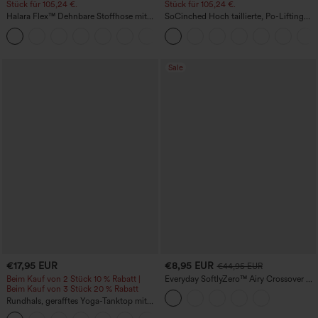
Stück für 105,24 €.
Stück für 105,24 €.
Halara Flex™ Dehnbare Stoffhose mit
SoCinched Hoch taillierte, Po-Lifting
hohem Bund, Waffelmuster,
7/8-Trainingsleggings mit
+21
Seitentaschen und weitem Bein
Bauchkontrolle und Seitentaschen
Sale
€17,95 EUR
€8,95 EUR
€44,95 EUR
Beim Kauf von 2 Stück 10 % Rabatt |
Everyday SoftlyZero™ Airy Crossover 2-
Beim Kauf von 3 Stück 20 % Rabatt
in-1 Mini-Tennisrock mit Seitentasche,
InstantCool – Lucid
Rundhals, gerafftes Yoga-Tanktop mit
Cool-Touch-Effekt – UPF50+