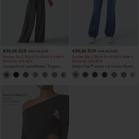
€35,95 EUR
€35,95 EUR
€40,95 EUR
€44,95 EUR
Kaufen Sie 2 Stück für 61,54 € oder 4
Kaufen Sie 2 Stück für 61,54 € oder 4
Stück für 123,08 €.
Stück für 123,08 €.
Jumpsuit mit verstellbaren Trägern,
Halara Flex™ Jeans mit hohem Bund
gerafftem Detail, weitem Bein und
und Taschen, gewaschener, lässiger
+10
meliertem Stoff, lässig, mit Taschen -
Bootcut
Easy Peezy