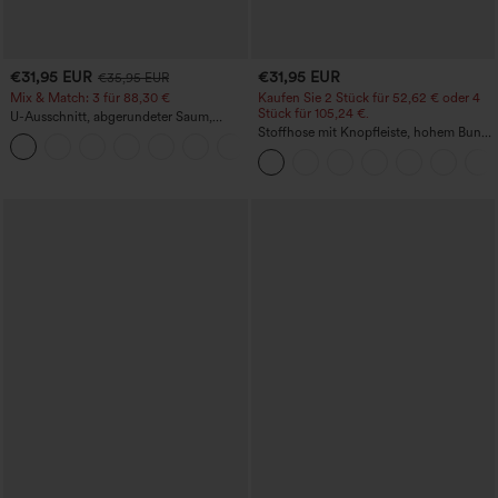
€31,95 EUR
€31,95 EUR
€35,95 EUR
Mix & Match: 3 für 88,30 €
Kaufen Sie 2 Stück für 52,62 € oder 4
Stück für 105,24 €.
U-Ausschnitt, abgerundeter Saum,
InstantCool Yoga-Trägertop – UPF50+
Stoffhose mit Knopfleiste, hohem Bund,
mehreren Taschen und geradem Bein