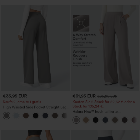
€35,95 EUR
€31,95 EUR
€35,95 EUR
Kaufe 2, erhalte 1 gratis
Kaufen Sie 2 Stück für 52,62 € oder 4
Stück für 105,24 €.
High Waisted Side Pocket Straight Leg
Work Pants
Halara Flex™ hoch taillierte,
+23
figurformende Arbeitshose, die die Taille
schmaler wirken lässt, mit Taschen,
weitem Bein und Mikro-Waffelstruktur