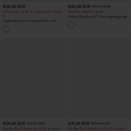
€26,95 EUR
€35,95 EUR
€40,95 EUR
3 Stück für 52,62 €, 6 Stück für 105,24
Kaufe 2, erhalte 1 gratis
€
Halara UltraSculpt™ Trainingsleggings
Legere Bluse mit V-Ausschnitt und
mit hohem Bund – raffende Push-up-
kurzen Puffärmeln
Po-Form, Bauchkontrolle, Taschen und
formende Passform
€26,95 EUR
€31,95 EUR
€31,95 EUR
€35,95 EUR
Kaufen Sie 2 Stück für 52,62 € oder 4
Kaufen Sie 2 Stück für 52,62 € oder 4