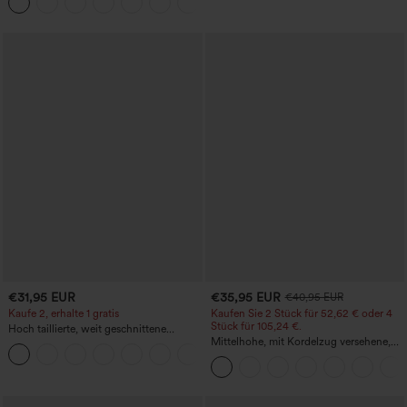
+16
€31,95 EUR
€35,95 EUR
€40,95 EUR
Kaufe 2, erhalte 1 gratis
Kaufen Sie 2 Stück für 52,62 € oder 4
Stück für 105,24 €.
Hoch taillierte, weit geschnittene
Freizeithose aus Leinenmischung mit
Mittelhohe, mit Kordelzug versehene,
+5
Kordelzug und Taschen
schnelltrocknende Golfhose mit schmal
zulaufendem Schnitt, abgerundetem
Saum und Taschen – UPF 40+