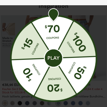
Inspiration
€35,95 EUR
€44,95 EUR
€49,95 EUR
Kaufen Sie 2 Stück für 61,54 € oder 4
Kaufen Sie 2 Stück für 61,54 € oder 4
Stück für 123,08 €.
Stück für 123,08 €.
Hoch taillierte, gerade geschnittene,
Lässige Jeans mit mittlerer Bundhöhe,
legere Leinen-Optik-Hose mit Taschen
Kordelzug und Taschen
+5