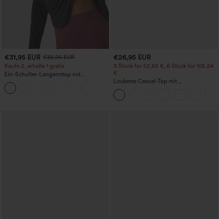
€31,95 EUR
€26,95 EUR
€35,95 EUR
Kaufe 2, erhalte 1 gratis
3 Stück für 52,62 €, 6 Stück für 105,24
€
Ein-Schulter-Langarmtop mit
Daumenloch, geschwungener Saum
Lockeres Casual-Top mit
+3
(High-Low), schnell trocknend – Yoga-
Rundhalsausschnitt und
Sporttop mit integriertem BH
Fledermausärmeln