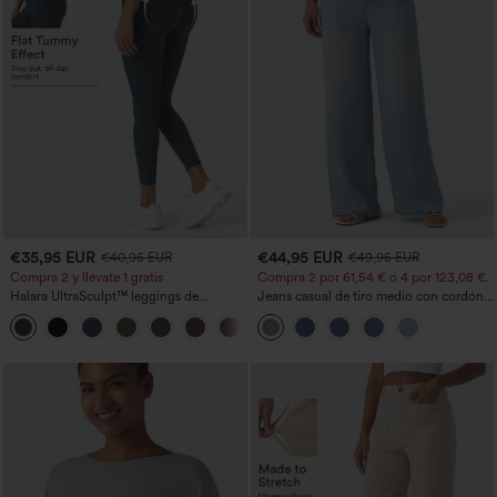
€35,95 EUR
€44,95 EUR
€40,95 EUR
€49,95 EUR
Compra 2 y llévate 1 gratis
Compra 2 por 61,54 € o 4 por 123,08 €.
Halara UltraSculpt™ leggings de
Jeans casual de tiro medio con cordón y
entrenamiento moldeadores de talle alto
bolsillos
+11
con fruncido trasero que realza los
glúteos, control de abdomen y bolsillos