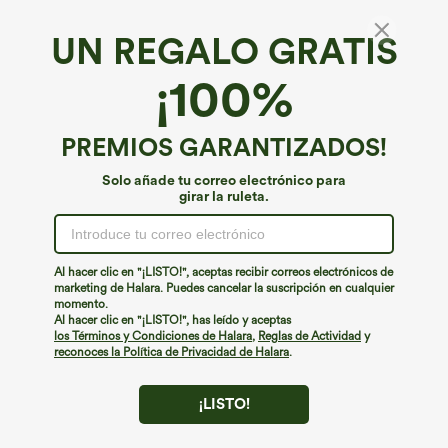
UN REGALO GRATIS
¡100%
PREMIOS GARANTIZADOS!
Solo añade tu correo electrónico para
girar la ruleta.
¡Ups!
No podemos encontrar la página que estás buscando.
Al hacer clic en "¡LISTO!", aceptas recibir correos electrónicos de
marketing de Halara. Puedes cancelar la suscripción en cualquier
momento.
Seguir comprando
Al hacer clic en "¡LISTO!", has leído y aceptas
los Términos y Condiciones de Halara
,
Reglas de Actividad
y
reconoces la Política de Privacidad de Halara
.
¡LISTO!