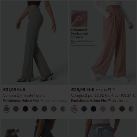
€31,95 EUR
€26,95 EUR
€31,95 EUR
Compra 2 y llévate 1 gratis
Compra 2 por 52,62 € o 4 por 105,24 €.
Pantalones Halara Flex™ de oficina de
Pantalones Halara Flex™ de oficina
tiro alto ligeramente acampanados con
anchos plisados de tiro alto con bolsillos
+13
bolsillos
en tela tipo gofre