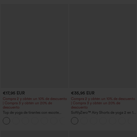
€17,95 EUR
€35,95 EUR
Compra 2 y obtén un 10% de descuento
Compra 2 y obtén un 10% de descuento
| Compra 3 y obtén un 20% de
| Compra 3 y obtén un 20% de
descuento
descuento
Top de yoga de tirantes con escote
SoftlyZero™ Airy Shorts de yoga 2 en 1
redondo, fruncido y tacto fresco -
InstantCool de talle súper alto, 7" con
+16
UPF50+
bolsillos