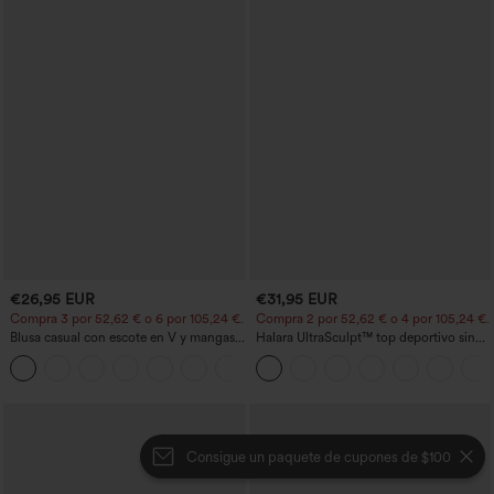
€26,95 EUR
€31,95 EUR
Compra 3 por 52,62 € o 6 por 105,24 €.
Compra 2 por 52,62 € o 4 por 105,24 €.
Blusa casual con escote en V y mangas
Halara UltraSculpt™ top deportivo sin
cortas abullonadas
mangas con escote redondo y bajo
curvo
Consigue un paquete de cupones de $100