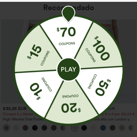
Recomendado
€35,95 EUR
€31,95 EUR
€35,95 EUR
Compra 2 y llévate 1 gratis
Compra 2 por 52,62 € o 4 por 105,24 €.
High Waisted Side Pocket Straight Leg
Pantalones de tiro alto con cordón y
Work Pants
bolsillos, pernera ancha, holgados y de
+23
estilo casual con tacto de lino.