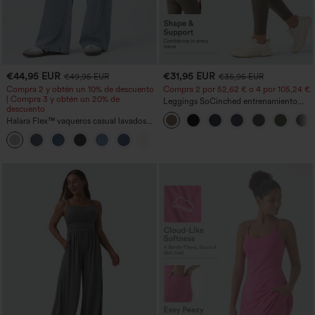
€44,95 EUR
€31,95 EUR
€49,95 EUR
€35,95 EUR
Compra 2 y obtén un 10% de descuento
Compra 2 por 52,62 € o 4 por 105,24 €.
| Compra 3 y obtén un 20% de
Leggings SoCinched entrenamiento
descuento
moldeador abdomen bolsillo lateral tiro
Halara Flex™ vaqueros casual lavados
alto
asimétricos de tiro bajo con bolsillos
+5
con cremallera, corte baggy y pierna
ancha