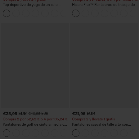
Top deportivo de yoga de un solo
Halara Flex™ Pantalones de trabajo de
hombro, manga larga con agujero para
talle alto, moldeadores del cuerpo, que
+3
el pulgar, dobladillo curvo estilo high-
estilizan la cintura, con bolsillos, de
low (frente más corto, espalda más
pierna ancha en micro‑waffle
larga), de secado rápido, con sujetador
incorporado
€35,95 EUR
€31,95 EUR
€40,95 EUR
Compra 2 por 52,62 € o 4 por 105,24 €.
Compra 2 y llévate 1 gratis
Pantalones de golf de cintura media con
Pantalones casual de talle alto con
cordón, dobladillo curvo, secado rápido,
cordón, pernera ancha, en mezcla de
+2
de corte cónico y con bolsillos - UPF40+
lino y con bolsillos