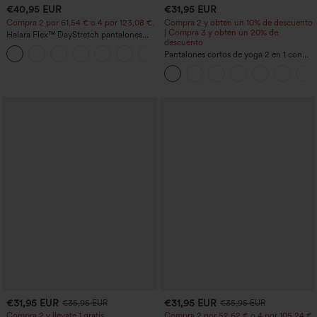
€40,95 EUR
€31,95 EUR
Compra 2 por 61,54 € o 4 por 123,08 €.
Compra 2 y obtén un 10% de descuento
| Compra 3 y obtén un 20% de
Halara Flex™ DayStretch pantalones
descuento
acampanados de trabajo de tiro medio
+12
con bolsillo lateral con cremallera
Pantalones cortos de yoga 2 en 1 con
bolsillo trasero de talle muy alto y
bolsillo lateral oculto de 5&#39;&#39;
de longitud más larga
€31,95 EUR
€31,95 EUR
€35,95 EUR
€35,95 EUR
Compra 2 y llévate 1 gratis
Compra 2 por 52,62 € o 4 por 105,24 €.