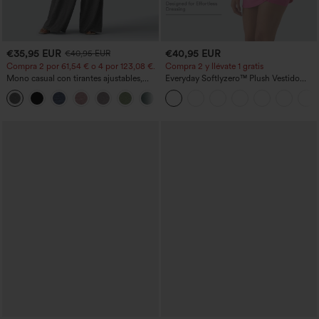
€35,95 EUR
€40,95 EUR
€40,95 EUR
Compra 2 por 61,54 € o 4 por 123,08 €.
Compra 2 y llévate 1 gratis
Mono casual con tirantes ajustables,
Everyday Softlyzero™ Plush Vestido
fruncidos, pierna ancha, tejido jaspeado
deportivo sin espalda 2 en 1
+10
y bolsillos - Easy Peezy
acampanado -Wannabe -Easy Peezy