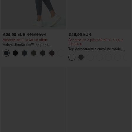
€35,95 EUR
€26,95 EUR
€40,95 EUR
Achetez-en 2, le 3e est offert
Achetez-en 3 pour 52,62 €, 6 pour
105,24 €
Halara UltraSculpt™ leggings
d'entraînement taille haute — fronces
Top décontracté à encolure ronde,
+11
liftantes pour le fessier, maintien gainant
manches chauve-souris et coupe ample
du ventre et poche