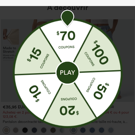
À découvrir
€35,95 EUR
€44,95 EUR
€49,95 EUR
Achetez-en 2 pour 61,54 € ou 4 pour
Achetez-en 2 pour 61,54 € ou 4 pour
123,08 €.
123,08 €.
Pantalon décontracté taille haute à
Jean décontracté taille mi‑haute, à
jambe droite, effet lin, avec poches
cordon de serrage, avec poches
+5