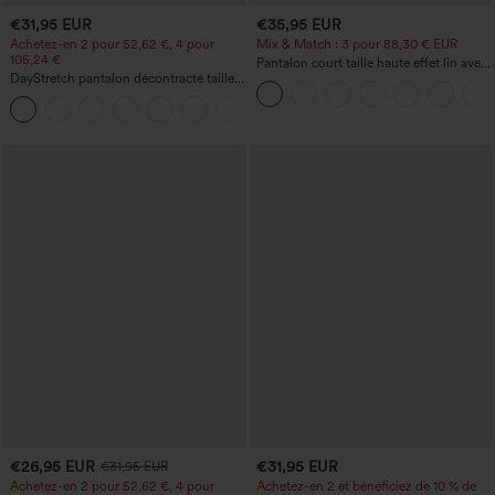
€31,95 EUR
€35,95 EUR
Achetez-en 2 pour 52,62 €, 4 pour
Mix & Match : 3 pour 88,30 € EUR
105,24 €
Pantalon court taille haute effet lin avec
DayStretch pantalon décontracté taille
poche zippée
haute avec poches et coupe droite
+23
€26,95 EUR
€31,95 EUR
€31,95 EUR
Achetez-en 2 pour 52,62 €, 4 pour
Achetez-en 2 et bénéficiez de 10 % de