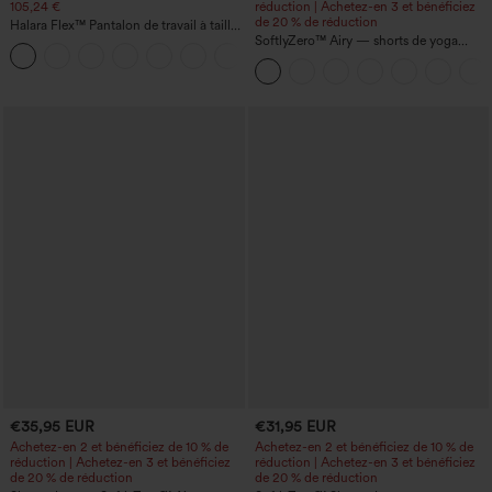
105,24 €
réduction | Achetez-en 3 et bénéficiez
de 20 % de réduction
Halara Flex™ Pantalon de travail à taille
haute, jambe large, avec poches, en
SoftlyZero™ Airy — shorts de yoga
+21
maille gaufrée
super taille haute 2-en-1 InstantCool
avec poches
€35,95 EUR
€31,95 EUR
Achetez-en 2 et bénéficiez de 10 % de
Achetez-en 2 et bénéficiez de 10 % de
réduction | Achetez-en 3 et bénéficiez
réduction | Achetez-en 3 et bénéficiez
de 20 % de réduction
de 20 % de réduction