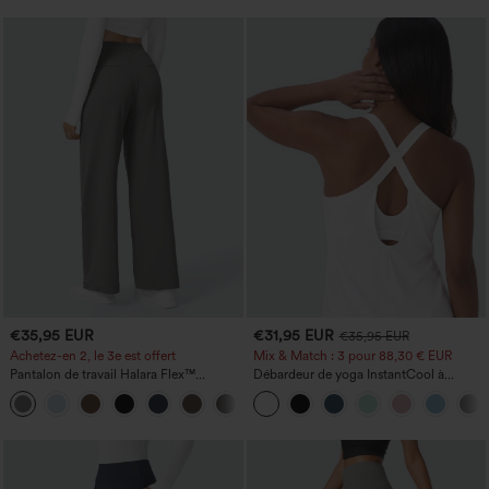
€35,95 EUR
€31,95 EUR
€35,95 EUR
Achetez-en 2, le 3e est offert
Mix & Match : 3 pour 88,30 € EUR
Pantalon de travail Halara Flex™
Débardeur de yoga InstantCool à
DayStretch à taille haute, avec poches et
encolure en U et ourlet arrondi –
+23
coupe droite
UPF50+