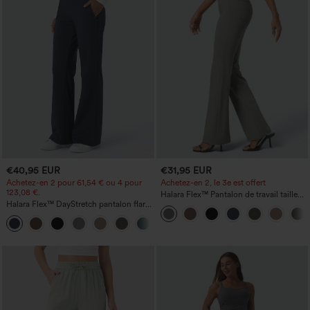
€40,95 EUR
€31,95 EUR
Achetez-en 2 pour 61,54 € ou 4 pour
Achetez-en 2, le 3e est offert
123,08 €.
Halara Flex™ Pantalon de travail taille
Halara Flex™ DayStretch pantalon flare
haute avec poche latérale arrière et
de travail, taille mi-haute, poche latérale
légère coupe évasée
+12
zippée