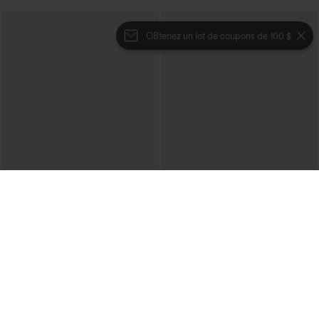
OBtenez un lot de coupons de 100 $
€40,95 EUR
€44,95 EUR
€49,95 EUR
Pull décontracté à col bateau et
Achetez-en 2 et bénéficiez de 10 % de
manches chauve-souris
réduction | Achetez-en 3 et bénéficiez
+1
de 20 % de réduction
Halara Flex™ Salopette décontractée en
denim lavé à encolure en V avec poche