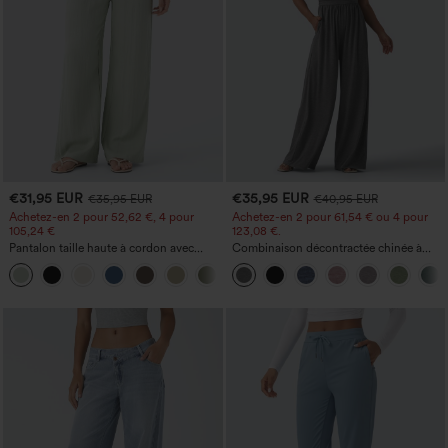
€31,95 EUR
€35,95 EUR
€35,95 EUR
€40,95 EUR
Achetez-en 2 pour 52,62 €, 4 pour
Achetez-en 2 pour 61,54 € ou 4 pour
105,24 €
123,08 €.
Pantalon taille haute à cordon avec
Combinaison décontractée chinée à
poches, jambe large et coupe ample,
bretelles réglables, fronces et jambes
+15
style décontracté, effet lin
larges, avec poches — facile comme
tout