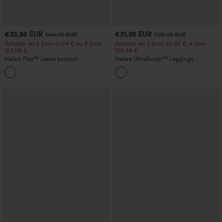
€35,95 EUR
€31,95 EUR
€44,95 EUR
€35,95 EUR
Achetez-en 2 pour 61,54 € ou 4 pour
Achetez-en 2 pour 52,62 €, 4 pour
123,08 €.
105,24 €
Halara Flex™ Jeans bootcut
Halara UltraSculpt™ Leggings
décontractés taille haute, effet délavé,
d'entraînement sculptants taille haute,
+5
avec poches
effet ventre plat, avec poche