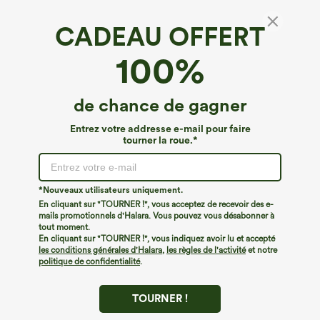
CADEAU OFFERT
100%
de chance de gagner
Entrez votre addresse e-mail pour faire
tourner la roue.*
Oops!
Nous ne semblons pas pouvoir trouver la page que
*Nouveaux utilisateurs uniquement.
vous recherchez.
En cliquant sur "TOURNER !", vous acceptez de recevoir des e-
mails promotionnels d'Halara. Vous pouvez vous désabonner à
tout moment.
Acheter plus
En cliquant sur "TOURNER !", vous indiquez avoir lu et accepté
les conditions générales d'Halara
,
les règles de l'activité
et notre
politique de confidentialité
.
TOURNER !