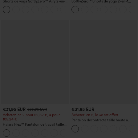
Shorts de yoga SoftlyZero™ Airy 2-en-1
SoftlyZero™ Shorts de yoga 2-en-1
InstantCool, super taille haute, 7" avec
InstantCool, super taille haute, aérés, 5''
+23
poches
avec poches — longueur allongée
€31,95 EUR
€31,95 EUR
€35,95 EUR
Achetez-en 2 pour 52,62 €, 4 pour
Achetez-en 2, le 3e est offert
105,24 €
Pantalon décontracté taille haute à
Halara Flex™ Pantalon de travail taille
cordon, coupe large en mélange de lin,
haute sculptant la silhouette, gainant la
avec poches
+10
taille, avec poches, jambe large en
micro-gaufre