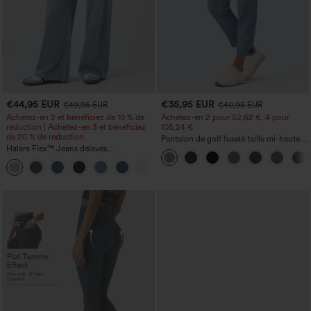
€44,95 EUR
€35,95 EUR
€49,95 EUR
€40,95 EUR
Achetez-en 2 et bénéficiez de 10 % de
Achetez-en 2 pour 52,62 €, 4 pour
réduction | Achetez-en 3 et bénéficiez
105,24 €
de 20 % de réduction
Pantalon de golf fuselé taille mi-haute à
Halara Flex™ Jeans délavés
cordon, ourlet incurvé, séchage rapide,
décontractés, coupe baggy à jambe
avec poches — UPF40+
+5
large, taille basse asymétrique, poches
zippées