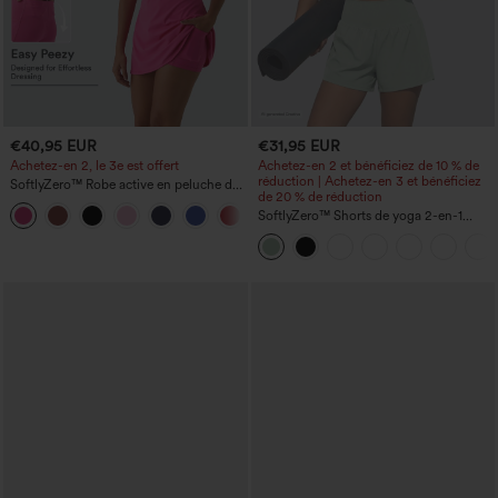
€40,95 EUR
€31,95 EUR
Achetez-en 2, le 3e est offert
Achetez-en 2 et bénéficiez de 10 % de
réduction | Achetez-en 3 et bénéficiez
SoftlyZero™ Robe active en peluche dos
de 20 % de réduction
nu — Édition Hyper Facile
+29
SoftlyZero™ Shorts de yoga 2-en-1
InstantCool, super taille haute, aérés, 5''
avec poches — longueur allongée