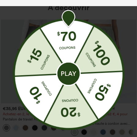
À découvrir
€35,95 EUR
€31,95 EUR
€35,95 EUR
Achetez-en 2, le 3e est offert
Achetez-en 2 pour 52,62 €, 4 pour
105,24 €
Pantalon de travail Halara Flex™
DayStretch à taille haute, avec poches et
Pantalon taille haute à cordon avec
+23
coupe droite
poches, jambe large et coupe ample,
style décontracté, effet lin