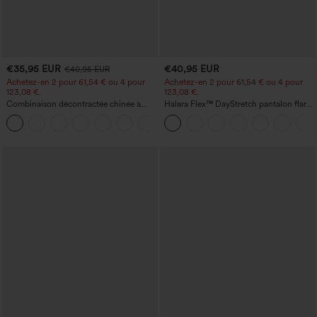
€35,95 EUR
€40,95 EUR
€40,95 EUR
Achetez-en 2 pour 61,54 € ou 4 pour
Achetez-en 2 pour 61,54 € ou 4 pour
123,08 €.
123,08 €.
Combinaison décontractée chinée à
Halara Flex™ DayStretch pantalon flare
bretelles réglables, fronces et jambes
de travail, taille mi-haute, poche latérale
+10
larges, avec poches — facile comme
zippée
tout