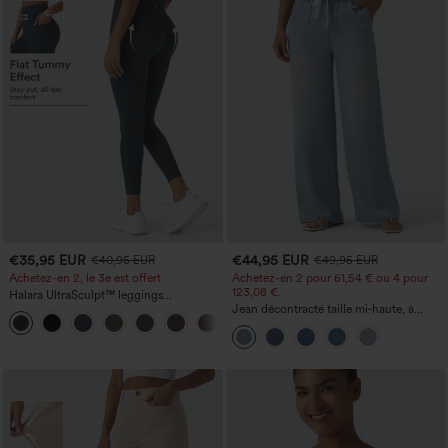
€35,95 EUR
€44,95 EUR
€40,95 EUR
€49,95 EUR
Achetez-en 2, le 3e est offert
Achetez-en 2 pour 61,54 € ou 4 pour
123,08 €.
Halara UltraSculpt™ leggings
d'entraînement taille haute — fronces
Jean décontracté taille mi‑haute, à
+11
liftantes pour le fessier, maintien gainant
cordon de serrage, avec poches
du ventre et poche