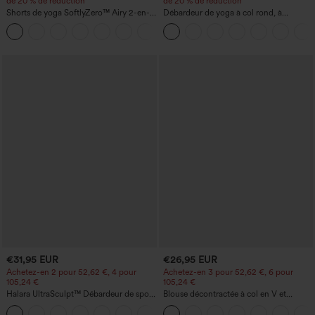
de 20 % de réduction
de 20 % de réduction
Shorts de yoga SoftlyZero™ Airy 2-en-1
Débardeur de yoga à col rond, à
InstantCool, super taille haute, 7" avec
fronces, effet rafraîchissant - UPF50+
+23
poches
€31,95 EUR
€26,95 EUR
Achetez-en 2 pour 52,62 €, 4 pour
Achetez-en 3 pour 52,62 €, 6 pour
105,24 €
105,24 €
Halara UltraSculpt™ Débardeur de sport
Blouse décontractée à col en V et
à col rond et ourlet arrondi
manches courtes bouffantes
+11