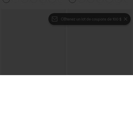
OBtenez un lot de coupons de 100 $
€35,95 EUR
€31,95 EUR
€44,95 EUR
Achetez-en 2 pour 61,54 € ou 4 pour
Achetez-en 2 et bénéficiez de 10 % de
123,08 €.
réduction | Achetez-en 3 et bénéficiez
de 20 % de réduction
Halara Flex™ Jeans bootcut
décontractés taille haute, effet délavé,
SoftlyZero™ Airy — shorts de yoga
+5
avec poches
super taille haute 2-en-1 InstantCool
avec poches