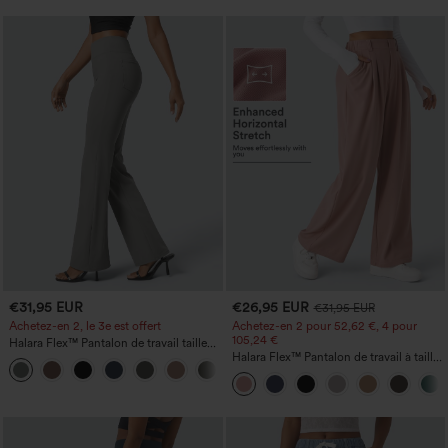
€31,95 EUR
€26,95 EUR
€31,95 EUR
Achetez-en 2, le 3e est offert
Achetez-en 2 pour 52,62 €, 4 pour
105,24 €
Halara Flex™ Pantalon de travail taille
haute avec poche latérale arrière et
Halara Flex™ Pantalon de travail à taille
+13
légère coupe évasée
haute, jambe large, avec poches, en
maille gaufrée