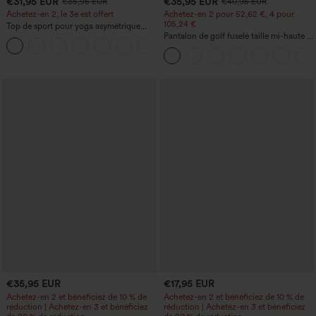
€31,95 EUR
€35,95 EUR
€35,95 EUR
€40,95 EUR
Achetez-en 2, le 3e est offert
Achetez-en 2 pour 52,62 €, 4 pour
105,24 €
Top de sport pour yoga asymétrique
(une épaule) à manches longues avec
Pantalon de golf fuselé taille mi-haute à
+3
ouverture pour le pouce, ourlet arrondi
cordon, ourlet incurvé, séchage rapide,
haut-bas, séchage rapide, soutien-gorge
avec poches — UPF40+
intégré.
€35,95 EUR
€17,95 EUR
Achetez-en 2 et bénéficiez de 10 % de
Achetez-en 2 et bénéficiez de 10 % de
réduction | Achetez-en 3 et bénéficiez
réduction | Achetez-en 3 et bénéficiez