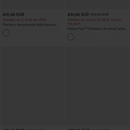
€31,95 EUR
€31,95 EUR
€35,95 EUR
Achetez-en 2, le 3e est offert
Achetez-en 2 pour 52,62 €, 4 pour
105,24 €
Pantalon décontracté taille haute à
cordon, coupe large en mélange de lin,
Halara Flex™ Pantalon de travail taille
+5
avec poches
haute sculptant la silhouette, gainant la
taille, avec poches, jambe large en
micro-gaufre