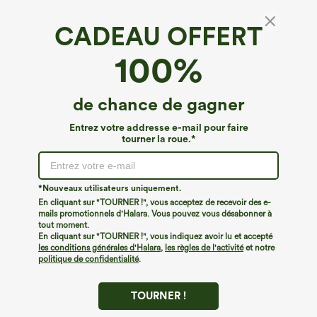
CADEAU OFFERT
100%
de chance de gagner
Entrez votre addresse e-mail pour faire
tourner la roue.*
Oops!
Nous ne semblons pas pouvoir trouver la page que
*Nouveaux utilisateurs uniquement.
vous recherchez.
En cliquant sur "TOURNER !", vous acceptez de recevoir des e-
mails promotionnels d'Halara. Vous pouvez vous désabonner à
tout moment.
Acheter plus
En cliquant sur "TOURNER !", vous indiquez avoir lu et accepté
les conditions générales d'Halara
,
les règles de l'activité
et notre
politique de confidentialité
.
TOURNER !