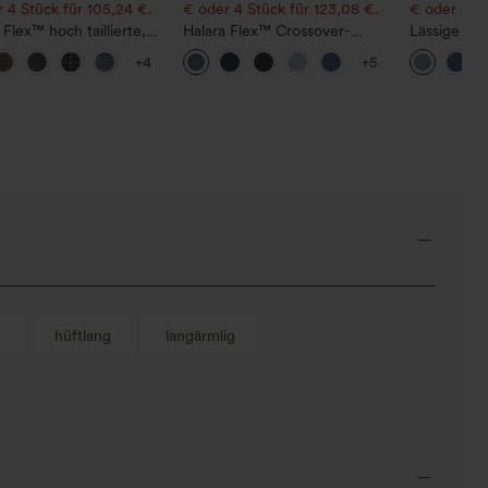
 4 Stück für 105,24 €.
€ oder 4 Stück für 123,08 €.
€ oder 4 St
 Flex™ hoch taillierte,
Halara Flex™ Crossover-
Lässige Jea
Arbeitshosen im
Flared-Jeans aus elastischem
Bundhöhe, 
+4
+5
tritt-Karo mit Taschen
Strick-Denim mit hohem
Taschen
Bund und mehreren Taschen
hüftlang
langärmlig