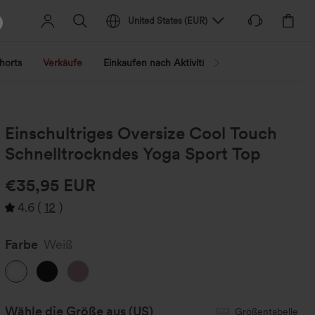
United States
(
EUR
)
horts
Verkäufe
Einkaufen nach Aktivität
Nach Trend shopp
Einschultriges Oversize Cool Touch
Schnelltrockndes Yoga Sport Top
€35,95 EUR
4.6
(
12
)
Farbe
Weiß
Wähle die Größe aus
(US)
Größentabelle