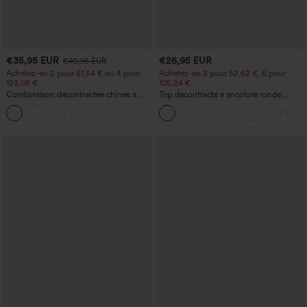
€35,95 EUR
€26,95 EUR
€40,95 EUR
Achetez-en 2 pour 61,54 € ou 4 pour
Achetez-en 3 pour 52,62 €, 6 pour
123,08 €.
105,24 €
Combinaison décontractée chinée à
Top décontracté à encolure ronde,
bretelles réglables, fronces et jambes
manches chauve-souris et coupe ample
+10
larges, avec poches — facile comme
tout