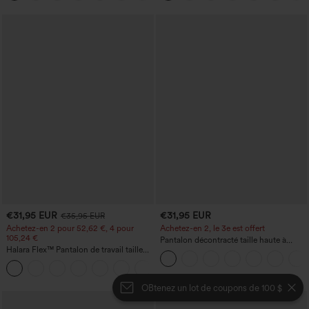
€31,95 EUR
€31,95 EUR
€35,95 EUR
Achetez-en 2 pour 52,62 €, 4 pour
Achetez-en 2, le 3e est offert
105,24 €
Pantalon décontracté taille haute à
Halara Flex™ Pantalon de travail taille
cordon, coupe large en mélange de lin,
haute sculptant la silhouette, gainant la
avec poches
+10
taille, avec poches, jambe large en
micro-gaufre
OBtenez un lot de coupons de 100 $