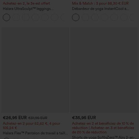
Achetez-en 2, le 3e est offert
Mix & Match : 3 pour 88,30 € EUR
Halara UltraSculpt™ leggings
Débardeur de yoga InstantCool à
d'entraînement taille haute — fronces
encolure en U et ourlet arrondi –
+12
liftantes pour le fessier, maintien gainant
UPF50+
du ventre et poche
€26,95 EUR
€35,95 EUR
€31,95 EUR
Achetez-en 2 pour 52,62 €, 4 pour
Achetez-en 2 et bénéficiez de 10 % de
105,24 €
réduction | Achetez-en 3 et bénéficiez
de 20 % de réduction
Halara Flex™ Pantalon de travail à taille
haute, jambe large, avec poches, en
Shorts de yoga SoftlyZero™ Airy 2-en-1