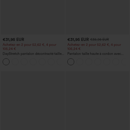
€31,95 EUR
€31,95 EUR
€35,95 EUR
Achetez-en 2 pour 52,62 €, 4 pour
Achetez-en 2 pour 52,62 €, 4 pour
105,24 €
105,24 €
DayStretch pantalon décontracté taille
Pantalon taille haute à cordon avec
haute avec poches et coupe droite
poches, jambe large et coupe ample,
+23
style décontracté, effet lin