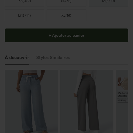
XS
(
0/2
)
S
(
4/6
)
M
(
8/10
)
L
(
12/14
)
XL
(
16
)
+ Ajouter au panier
À découvrir
Styles Similaires