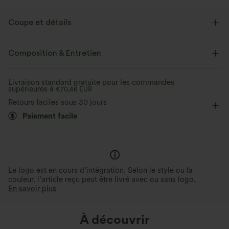
Coupe et détails
Taille plate
Poches latérales
Bordure en laitue
Composition & Entretien
Froncé
Enfilable
Cordon de serrage
Décontracté
Livraison standard gratuite pour les commandes
supérieures à
17,5 cm
€70,46 EUR
Taille haute
Jambe large
Retours faciles sous 30 jours
Paiement facile
Le logo est en cours d’intégration. Selon le style ou la
couleur, l’article reçu peut être livré avec ou sans logo.
En savoir plus
À découvrir