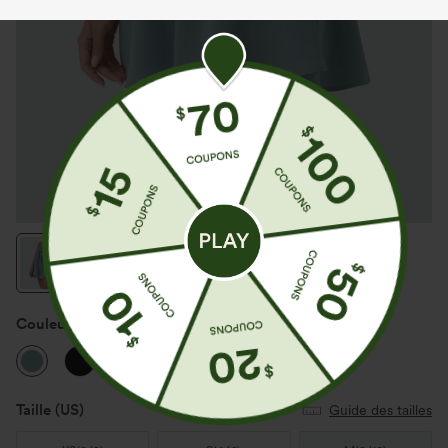
Couleur
Morning Dew Green
Taille
(US)
Guide des tailles