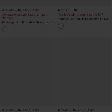
€35,95 EUR
€35,95 EUR
€40,95 EUR
Achetez-en 2 pour 52,62 €, 4 pour
Mix & Match : 3 pour 88,30 € EUR
105,24 €
Pantalon court taille haute effet lin avec
Pantalon de golf fuselé taille mi-haute à
poche zippée
cordon, ourlet incurvé, séchage rapide,
+2
avec poches — UPF40+
€35,95 EUR
€31,95 EUR
€40,95 EUR
€35,95 EUR