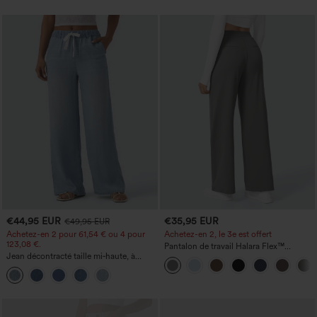
€44,95 EUR
€35,95 EUR
€49,95 EUR
Achetez-en 2 pour 61,54 € ou 4 pour
Achetez-en 2, le 3e est offert
123,08 €.
Pantalon de travail Halara Flex™
Jean décontracté taille mi‑haute, à
DayStretch à taille haute, avec poches et
cordon de serrage, avec poches
coupe droite