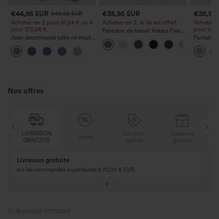
€44,95 EUR
€35,95 EUR
€35,95
€49,95 EUR
Achetez-en 2 pour 61,54 € ou 4
Achetez-en 2, le 3e est offert
Achetez-e
pour 123,08 €.
pour 123,
Pantalon de travail Halara Flex™
Jean décontracté taille mi‑haute,
DayStretch à taille haute, avec
Pantalon 
à cordon de serrage, avec
poches et coupe droite
haute à ja
poches
avec poc
Nos offres
N
Coupon
Cadeaux
LIVRAISON
Vente
E
spécial
gratuits
GRATUITE
Achetez-en 2, ob
3 achetés, 1 offert
gratuit
Achetez 4 pour 3, achetez 8 pour 6
3 pour 2, 6 pour 4,
ID de produit 02778529