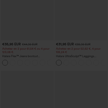
€35,95 EUR
€31,95 EUR
€44,95 EUR
€35,95 EUR
Achetez-en 2 pour 61,54 € ou 4 pour
Achetez-en 2 pour 52,62 €, 4 pour
123,08 €.
105,24 €
Halara Flex™ Jeans bootcut
Halara UltraSculpt™ Leggings
décontractés taille haute, effet délavé,
d'entraînement sculptants taille haute,
+5
avec poches
effet ventre plat, avec poche