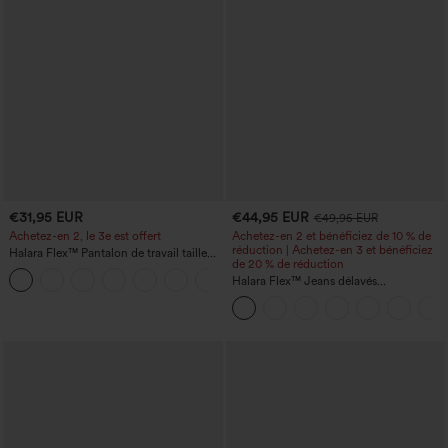
€31,95 EUR
€44,95 EUR
€49,95 EUR
Achetez-en 2, le 3e est offert
Achetez-en 2 et bénéficiez de 10 % de
réduction | Achetez-en 3 et bénéficiez
Halara Flex™ Pantalon de travail taille
de 20 % de réduction
haute avec poche latérale arrière et
+13
légère coupe évasée
Halara Flex™ Jeans délavés
décontractés, coupe baggy à jambe
large, taille basse asymétrique, poches
zippées