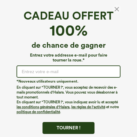
CADEAU OFFERT
Shorts taille haute paperbag à cordon, avec
100%
poches, style décontracté, effet lin, coupe
ample
€31,95 EUR
de chance de gagner
Entrez votre addresse e-mail pour faire
tourner la roue.*
*Nouveaux utilisateurs uniquement.
En cliquant sur "TOURNER !", vous acceptez de recevoir des e-
mails promotionnels d'Halara. Vous pouvez vous désabonner à
tout moment.
En cliquant sur "TOURNER !", vous indiquez avoir lu et accepté
les conditions générales d'Halara
,
les règles de l'activité
et notre
politique de confidentialité
.
TOURNER !